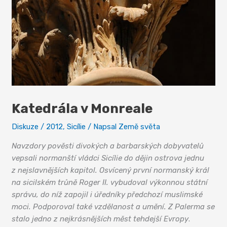
Katedrála v Monreale
Diskuze
/
2012
,
Sicílie
/ Napsal
Země světa
Navzdory pověsti divokých a barbarských dobyvatelů
vepsali normanští vládci Sicílie do dějin ostrova jednu
z nejslavnějších kapitol. Osvícený první normanský král
na sicilském trůně Roger II. vybudoval výkonnou státní
správu, do níž zapojil i úředníky předchozí muslimské
moci. Podporoval také vzdělanost a umění. Z Palerma se
stalo jedno z nejkrásnějších měst tehdejší Evropy
.