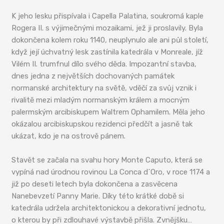
K jeho lesku přispívala i Capella Palatina, soukromá kaple
Rogera II. s výjimečnými mozaikami, jež ji proslavily. Byla
dokončena kolem roku 1140, neuplynulo ale ani půl století,
když její úchvatný lesk zastínila katedrála v Monreale, jíž
Vilém II. trumfnul dílo svého děda. Impozantní stavba,
dnes jedna z největších dochovaných památek
normanské architektury na světě, vděčí za svůj vznik i
rivalitě mezi mladým normanským králem a mocným
palermským arcibiskupem Waltrem Ophamilem. Měla jeho
okázalou arcibiskupskou rezidenci předčít a jasně tak
ukázat, kdo je na ostrově pánem.
Stavět se začala na svahu hory Monte Caputo, která se
vypíná nad úrodnou rovinou La Conca d´Oro, v roce 1174 a
již po deseti letech byla dokončena a zasvěcena
Nanebevzetí Panny Marie. Díky této krátké době si
katedrála udržela architektonickou a dekorativní jednotu,
o kterou by při zdlouhavé výstavbě přišla. Zvnějšku…