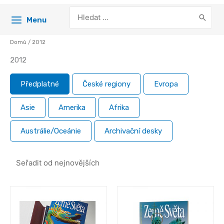
Search
Menu
for:
Domů
/ 2012
2012
Předplatné
České regiony
Evropa
Asie
Amerika
Afrika
Austrálie/Oceánie
Archivační desky