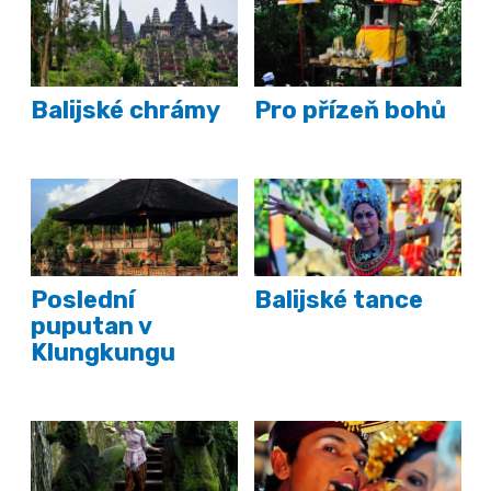
Balijské chrámy
Pro přízeň bohů
Poslední
Balijské tance
puputan v
Klungkungu