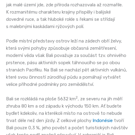
jak malé území jde, zde příroda rozhazovala až rozmařile.
K rozmanitému charakteru krajiny přispěly i balijské
dovedné ruce, a tak hluboké rokle s řekami se střídají
s malebnými kaskádami rýžových polí.
Podle místní představy ostrov leží na zádech obří želvy,
která svými pohyby způsobuje občasná zemětřesení,
moderní věda však Bali považuje za součást tzv. ohnivého
prstence, pásu aktivních sopek táhnoucího se po obou
stranách Pacifiku. Na Bali se nachází pět aktivních vulkánů,
které svou činností zúrodňují půdu a pomáhají vytvářet
velice příhodné podmínky pro zemědělství.
2
Bali se rozkládá na ploše 5632 km
, ze severu na jih měří
zhruba 80 km a od západu k východu 150 km. Ať budete
bydlet kdekoliv, na kterékoli místo na ostrově to nebude
trvat déle než den jízdy. Z celkové plochy
Indonésie
tvoří
Bali pouze 0,3 %, jeho pověst a počet turistických návštěv
však tento podíl značně převyšují. V zahraničí je Bali