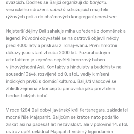
svazcích. Dodnes se Balijci organizují do
banjaru
,
vesnického sdružení,
subaků
sdružujících majitele
rýžových polí a do chrámových kongregací
pemaksan
.
Nejstarší dějiny Bali zahaluje mlha upředená z domněnek a
legend. Původní obyvatelé se na ostrově objevili někdy
před 4000 lety a přišli asi z Tchaj-wanu. První hmotné
důkazy jsou staré zhruba 2000 let. Pozoruhodným
artefaktem je zejména největší bronzový buben
v jihovýchodní Asii. Kontakty s hinduisty a buddhisty na
sousední Jávě, rozvíjené od 8. stol., vedly k mísení
indických prvků s domácí kulturou. Balijští vládcové se
zhlédli zejména v konceptu panovníka jako převtělení
hinduistických bohů.
V roce 1284 Bali dobyl javánský král Kertanegara, zakladatel
mocné říše Majapahit. Balijcům se krátce nato podařilo
získat asi na padesát let nezávislost, ale v polovině 14. stol.
ostrov opět ovládnul Majapahit vedený legendárním