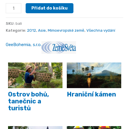
Bali
Přidat do košíku
množství
SKU:
bali
Kategorie:
2012
,
Asie
,
Mimoevropské země
,
Všechna vydání
GeeBohemia, s.r.o.
Ostrov bohů,
Hraniční kámen
tanečnic a
turistů