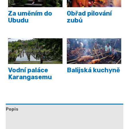
Za uměním do
Obřad pilování
Ubudu
zubů
Vodní paláce
Balijská kuchyně
Karangasemu
Popis
Další informace