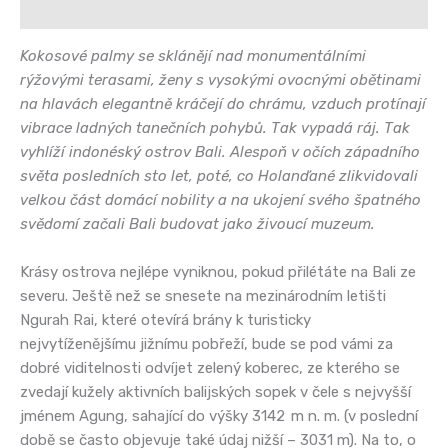
Hodnocení (0)
Kokosové palmy se sklánějí nad monumentálními
rýžovými terasami, ženy s vysokými ovocnými obětinami
na hlavách elegantně kráčejí do chrámu, vzduch protínají
vibrace ladných tanečních pohybů. Tak vypadá ráj. Tak
vyhlíží indonéský ostrov Bali. Alespoň v očích západního
světa posledních sto let, poté, co Holanďané zlikvidovali
velkou část domácí nobility a na ukojení svého špatného
svědomí začali Bali budovat jako živoucí muzeum.
Krásy ostrova nejlépe vyniknou, pokud přilétáte na Bali ze
severu. Ještě než se snesete na mezinárodním letišti
Ngurah Rai, které otevírá brány k turisticky
nejvytíženějšímu jižnímu pobřeží, bude se pod vámi za
dobré viditelnosti odvíjet zelený koberec, ze kterého se
zvedají kužely aktivních balijských sopek v čele s nejvyšší
jménem Agung, sahající do výšky 3142
m n. m. (v poslední
době se často objevuje také údaj nižší – 3031 m). Na to, o