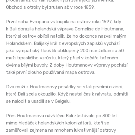
Obchod s otroky byl zrušen až v roce 1859.
První noha Evropana vstoupila na ostrov roku 1597, kdy
k Bali dorazila holandská výprava Cornelise de Houtmana,
který si ostrov oblíbil natolik, že ho dokonce nazval malým
Holandskem. Balijský král z evropských zápisků vychází
jako sympatický tlouštík obklopený 200 manželkami a 50
muži trpasličího vzrůstu, který přijel v kočáře taženém
dvěma bílými buvoly. Z doby Houtmanovy výpravy pochází
také první dlouho používaná mapa ostrova.
Dva muži z Houtmanovy posádky se stali prvními cizinci,
které Bali zcela okouzlilo. Když nastal čas k návratu, odmítli
se nalodit a usadili se v Gelgelu.
Přes Houtmanovu návštěvu Bali zůstávalo po 300 let
mimo hledáček holandských kolonizátorů, kteří se
zaměřovali zejména na mnohem lukrativnější ostrovy