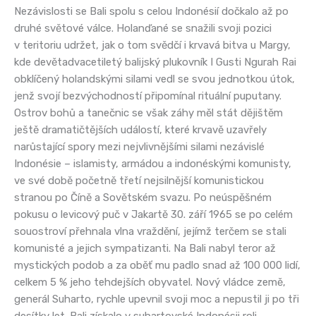
Nezávislosti se Bali spolu s celou Indonésií dočkalo až po
druhé světové válce. Holanďané se snažili svoji pozici
v teritoriu udržet, jak o tom svědčí i krvavá bitva u Margy,
kde devětadvacetiletý balijský plukovník I Gusti Ngurah Rai
obklíčený holandskými silami vedl se svou jednotkou útok,
jenž svojí bezvýchodností připomínal rituální puputany.
Ostrov bohů a tanečnic se však záhy měl stát dějištěm
ještě dramatičtějších událostí, které krvavě uzavřely
narůstající spory mezi nejvlivnějšími silami nezávislé
Indonésie – islamisty, armádou a indonéskými komunisty,
ve své době početně třetí nejsilnější komunistickou
stranou po Číně a Sovětském svazu. Po neúspěšném
pokusu o levicový puč v Jakartě 30. září 1965 se po celém
souostroví přehnala vlna vraždění, jejímž terčem se stali
komunisté a jejich sympatizanti. Na Bali nabyl teror až
mystických podob a za oběť mu padlo snad až 100 000 lidí,
celkem 5 % jeho tehdejších obyvatel. Nový vládce země,
generál Suharto, rychle upevnil svoji moc a nepustil ji po tři
desítky let. Bali získalo v suhartovské Indonésii roli