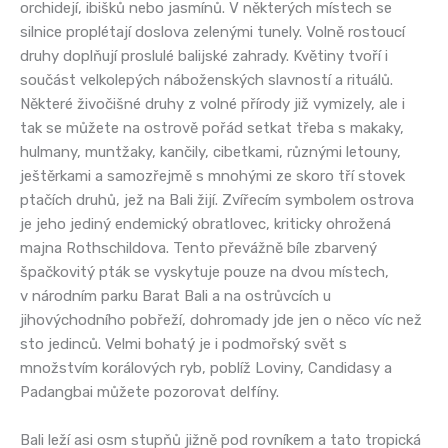
orchidejí, ibišků nebo jasmínů. V některých místech se
silnice proplétají doslova zelenými tunely. Volně rostoucí
druhy doplňují proslulé balijské zahrady. Květiny tvoří i
součást velkolepých náboženských slavností a rituálů.
Některé živočišné druhy z volné přírody již vymizely, ale i
tak se můžete na ostrově pořád setkat třeba s makaky,
hulmany, muntžaky, kančily, cibetkami, různými letouny,
ještěrkami a samozřejmě s mnohými ze skoro tří stovek
ptačích druhů, jež na Bali žijí. Zvířecím symbolem ostrova
je jeho jediný endemický obratlovec, kriticky ohrožená
majna Rothschildova. Tento převážně bíle zbarvený
špačkovitý pták se vyskytuje pouze na dvou místech,
v národním parku Barat Bali a na ostrůvcích u
jihovýchodního pobřeží, dohromady jde jen o něco víc než
sto jedinců. Velmi bohatý je i podmořský svět s
množstvím korálových ryb, poblíž Loviny, Candidasy a
Padangbai můžete pozorovat delfíny.
Bali leží asi osm stupňů jižně pod rovníkem a tato tropická