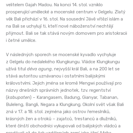
velitelem Gajah Madou. Na konci 14. stol. vzniklo
prosperující umělecké a mocenské centrum v Gelgelu. Zlatý
věk Bali přichází v 16. stol. Na sousední Jávě vítězí islám a
na Bali se uchylují ti, kteří nové náboženství nechtějí
přijmout. Bali se tak stává novým domovem pro aristokracii
i četné umělce.
V následných sporech se mocenské kyvadlo vychyluje
z Gelgelu do nedalekého Klungkungu. Vládce Klungkungu
užívá titul
déva agung
, nejvyšší král Bali, a na 200 let se
stává autoritou uznávanou i ostatními balijskými
královstvími. Jejich jména se kromě Mengwi používají pro
názvy dnešních správních jednotek, tzv. regentství
(
kabupaten
) – Karangasem, Badung, Gianyar, Tabanan,
Buleleng, Bangli, Negara a Klungkung. Okolní svět však Bali
zná v 17. a 18. stol. zejména jako ostrov řemeslníků,
krásných žen a otroků – zajatců, trestanců a dlužníků,
které čínští obchodníci vykupovali od balijských vládců a
prodávali až do tak vzdálených zemí jako jižní Afrika.