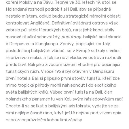
koření Moluky a na Jávu. Teprve ve 30. letech 19. stol. se
Holanďané rozhodli podrobit si i Bali, aby se případně
nestalo místem, odkud budou strategické námořní oblasti
kontrolovat Angličané. Definitivní ovládnutí ostrova však
zabralo půl století prudkých bojů, na jejichž konci stály
masové rituální sebevraždy,
puputany,
balijské aristokracie
v Denpasaru a Klungkungu. Zprávy, popisující zoufalý
poslední boj balijských vládců, se v Evropě setkaly s velice
nepříznivou reakcí, a tak se noví vládcové ostrova rozhodli
představit Bali jako živoucí muzeum vhodné pro počínající
turistických ruch. V roce 1928 byl otevřen v Denpasaru
první hotel a Bali si připsalo první stovky turistů, kteří zde
mimo tropické přírody mohli nahlédnout i do exotického
světa balijských králů. Vůbec první turista na Bali, člen
holandského parlamentu van Kol, svým následovníkům radí:
Chcete-li se setkat s balijskými aristokraty, vydejte se za
nimi nejlépe časně ráno, když ještě nejsou pod vlivem opia
nebo zaneprázdněni kohoutími zápasy.