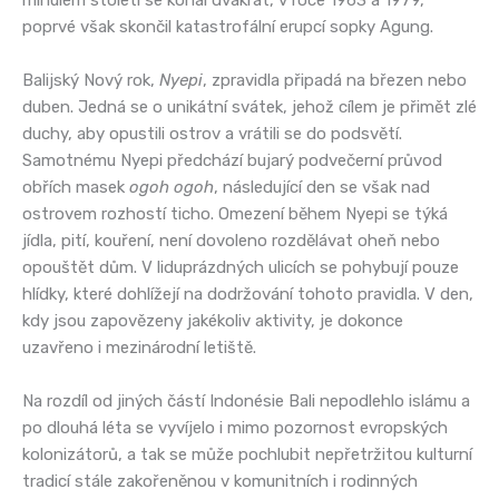
poprvé však skončil katastrofální erupcí sopky Agung.
Balijský Nový rok,
Nyepi
, zpravidla připadá na březen nebo
duben. Jedná se o unikátní svátek, jehož cílem je přimět zlé
duchy, aby opustili ostrov a vrátili se do podsvětí.
Samotnému Nyepi předchází bujarý podvečerní průvod
obřích masek
ogoh ogoh
, následující den se však nad
ostrovem rozhostí ticho. Omezení během Nyepi se týká
jídla, pití, kouření, není dovoleno rozdělávat oheň nebo
opouštět dům. V liduprázdných ulicích se pohybují pouze
hlídky, které dohlížejí na dodržování tohoto pravidla. V den,
kdy jsou zapovězeny jakékoliv aktivity, je dokonce
uzavřeno i mezinárodní letiště.
Na rozdíl od jiných částí Indonésie Bali nepodlehlo islámu a
po dlouhá léta se vyvíjelo i mimo pozornost evropských
kolonizátorů, a tak se může pochlubit nepřetržitou kulturní
tradicí stále zakořeněnou v komunitních i rodinných