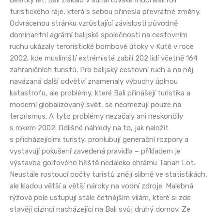
turistického ráje, která s sebou přinesla převratné změny.
Odvrácenou stránku vzrůstající závislosti původně
dominantní agrární balijské společnosti na cestovním
ruchu ukázaly teroristické bombové útoky v Kutě v roce
2002, kde muslimští extrémisté zabili 202 lidí včetně 164
zahraničních turistů. Pro balijský cestovní ruch a na něj
navázaná další odvětví znamenaly výbuchy úplnou
katastrofu, ale problémy, které Bali přinášejí turistika a
moderní globalizovaný svět, se neomezují pouze na
terorismus. A tyto problémy nezačaly ani neskončily
s rokem 2002. Odlišné náhledy na to, jak naložit
s přicházejícími turisty, prohlubují generační rozpory a
vystavují pokušení zavedená pravidla – příkladem je
výstavba golfového hřiště nedaleko chrámu Tanah Lot.
Neustále rostoucí počty turistů znějí slibně ve statistikách,
ale kladou větší a větší nároky na vodní zdroje. Malebná
rýžová pole ustupují stále četnějším vilám, které si zde
stavějí cizinci nacházející na Bali svůj druhý domov. Ze