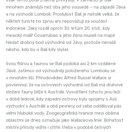
mnohem známější než oba jeho sousedé – na západě Jáva
a na východě Lombok. Proslulost Bali je natolik velká, že
někteří turisté ho zprvu ani nepovažují za součást
Indonésie. Jaký rozdíl oproti 30. letům 20. stol., kdy
mexický malíř Covarrubias a jeho žena museli na mapě
hledat drobný bod východně od Jávy, protože nenašli
nikoho, kdo by o Bali kdy slyšel.
Svou flórou a faunou se Bali podobá asi 2 km vzdálené
Jávě, zatímco od východněji položeného Lomboku se
v mnohém liší. Přírodovědec Alfred Russel Wallace si
povšimnul, že na ostrovech východně od Bali má druhové
složení fauny blíže k Austrálii. Vysvětlení tohoto jevu leží
v době ledové, kdy západní ostrovy byly spojeny s Asií,
východní s Austrálií a obě pevniny od sebe odděloval pás
velmi hluboké vody. Zoogeografická hranice mezi oběma
oblastmi se dnes označuje jako Wallaceova linie. Bohatost
místní přírody vidíte i cítíte třeba v podobě četných