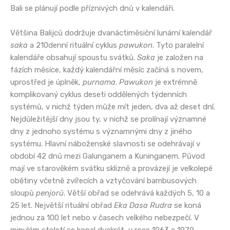
Bali se plánují podle příznivých dnů v kalendáři.
Většina Balijců dodržuje dvanáctiměsiční lunární kalendář
saka
a 210denní rituální cyklus
pawukon
. Tyto paralelní
kalendáře obsahují spoustu svátků.
Saka
je založen na
fázích měsíce, každý kalendářní měsíc začíná s novem,
uprostřed je úplněk,
purnama
.
Pawukon
je extrémně
komplikovaný cyklus deseti oddělených týdenních
systémů, v nichž týden může mít jeden, dva až deset dní.
Nejdůležitější dny jsou ty, v nichž se prolínají významné
dny z jednoho systému s významnými dny z jiného
systému. Hlavní náboženské slavnosti se odehrávají v
období 42 dnů mezi Galunganem a Kuninganem. Původ
mají ve starověkém svátku sklizně a provázejí je velkolepé
obětiny včetně zvířecích a vztyčování bambusových
sloupů
penjorů
. Větší obřad se odehrává každých 5, 10 a
25 let. Největší rituální obřad
Eka Dasa Rudra
se koná
jednou za 100 let nebo v časech velkého nebezpečí. V
minulém století se konal dvakrát, v roce 1963 a 1979,