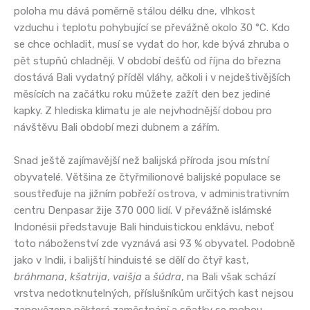
poloha mu dává poměrně stálou délku dne, vlhkost
vzduchu i teplotu pohybující se převážně okolo 30 °C. Kdo
se chce ochladit, musí se vydat do hor, kde bývá zhruba o
pět stupňů chladněji. V období dešťů od října do března
dostává Bali vydatný příděl vláhy, ačkoli i v nejdeštivějších
měsících na začátku roku můžete zažít den bez jediné
kapky. Z hlediska klimatu je ale nejvhodnější dobou pro
návštěvu Bali období mezi dubnem a zářím.
Snad ještě zajímavější než balijská příroda jsou místní
obyvatelé. Většina ze čtyřmilionové balijské populace se
soustřeďuje na jižním pobřeží ostrova, v administrativním
centru Denpasar žije 370 000 lidí. V převážně islámské
Indonésii představuje Bali hinduistickou enklávu, neboť
toto náboženství zde vyznává asi 93 % obyvatel. Podobně
jako v Indii, i balijští hinduisté se dělí do čtyř kast,
bráhmana
,
kšatrija
,
vaišja
a
šúdra
, na Bali však schází
vrstva nedotknutelných, příslušníkům určitých kast nejsou
zapovězena některá zaměstnání a sňatky se mohou