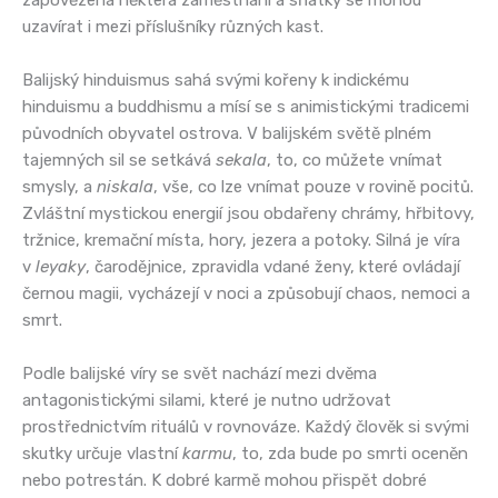
uzavírat i mezi příslušníky různých kast.
Balijský hinduismus sahá svými kořeny k indickému
hinduismu a buddhismu a mísí se s animistickými tradicemi
původních obyvatel ostrova. V balijském světě plném
tajemných sil se setkává
sekala
, to, co můžete vnímat
smysly, a
niskala
, vše, co lze vnímat pouze v rovině pocitů.
Zvláštní mystickou energií jsou obdařeny chrámy, hřbitovy,
tržnice, kremační místa, hory, jezera a potoky. Silná je víra
v
leyaky
, čarodějnice, zpravidla vdané ženy, které ovládají
černou magii, vycházejí v noci a způsobují chaos, nemoci a
smrt.
Podle balijské víry se svět nachází mezi dvěma
antagonistickými silami, které je nutno udržovat
prostřednictvím rituálů v rovnováze. Každý člověk si svými
skutky určuje vlastní
karmu
, to, zda bude po smrti oceněn
nebo potrestán. K dobré karmě mohou přispět dobré