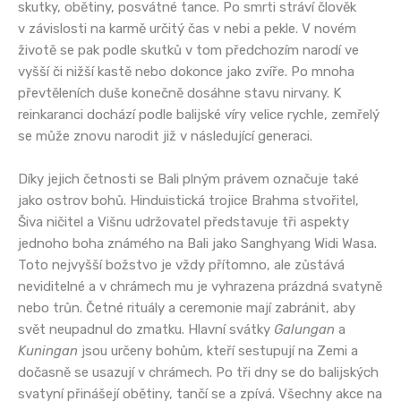
skutky, obětiny, posvátné tance. Po smrti stráví člověk
v závislosti na karmě určitý čas v nebi a pekle. V novém
životě se pak podle skutků v tom předchozím narodí ve
vyšší či nižší kastě nebo dokonce jako zvíře. Po mnoha
převtěleních duše konečně dosáhne stavu nirvany. K
reinkaranci dochází podle balijské víry velice rychle, zemřelý
se může znovu narodit již v následující generaci.
Díky jejich četnosti se Bali plným právem označuje také
jako ostrov bohů. Hinduistická trojice Brahma stvořitel,
Šiva ničitel a Višnu udržovatel představuje tři aspekty
jednoho boha známého na Bali jako Sanghyang Widi Wasa.
Toto nejvyšší božstvo je vždy přítomno, ale zůstává
neviditelné a v chrámech mu je vyhrazena prázdná svatyně
nebo trůn. Četné rituály a ceremonie mají zabránit, aby
svět neupadnul do zmatku. Hlavní svátky
Galungan
a
Kuningan
jsou určeny bohům, kteří sestupují na Zemi a
dočasně se usazují v chrámech. Po tři dny se do balijských
svatyní přinášejí obětiny, tančí se a zpívá. Všechny akce na