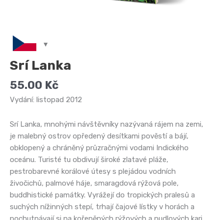
Srí Lanka
55.00
Kč
Vydání: listopad 2012
Srí Lanka, mnohými návštěvníky nazývaná rájem na zemi,
je malebný ostrov opředený desítkami pověstí a bájí,
obklopený a chráněný průzračnými vodami Indického
oceánu. Turisté tu obdivují široké zlatavé pláže,
pestrobarevné korálové útesy s plejádou vodních
živočichů, palmové háje, smaragdová rýžová pole,
buddhistické památky. Vyrážejí do tropických pralesů a
suchých nížinných stepí, trhají čajové lístky v horách a
pochutnávají si na kořeněných rýžových a nudlových kari.