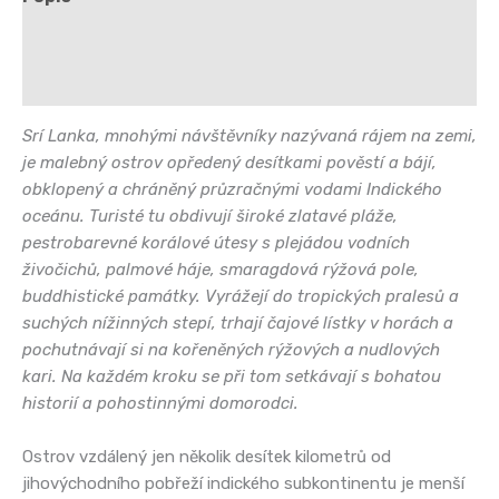
Další informace
Hodnocení (0)
Srí Lanka, mnohými návštěvníky nazývaná rájem na zemi,
je malebný ostrov opředený desítkami pověstí a bájí,
obklopený a chráněný průzračnými vodami Indického
oceánu. Turisté tu obdivují široké zlatavé pláže,
pestrobarevné korálové útesy s plejádou vodních
živočichů, palmové háje, smaragdová rýžová pole,
buddhistické památky. Vyrážejí do tropických pralesů a
suchých nížinných stepí, trhají čajové lístky v horách a
pochutnávají si na kořeněných rýžových a nudlových
kari. Na každém kroku se při tom setkávají s bohatou
historií a pohostinnými domorodci.
Ostrov vzdálený jen několik desítek kilometrů od
jihovýchodního pobřeží indického subkontinentu je menší