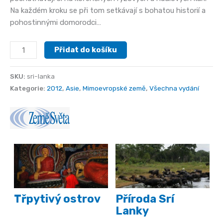
Na každém kroku se při tom setkávají s bohatou historií a
pohostinnými domorodci…
Srí
Přidat do košíku
Lanka
množství
SKU:
sri-lanka
Kategorie:
2012
,
Asie
,
Mimoevropské země
,
Všechna vydání
Třpytivý ostrov
Příroda Srí
Lanky