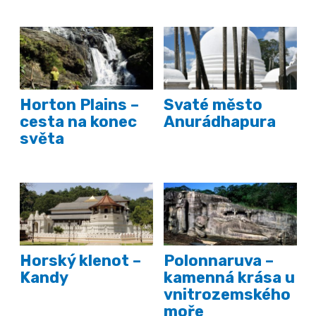
Horton Plains –
Svaté město
cesta na konec
Anurádhapura
světa
Horský klenot –
Polonnaruva –
Kandy
kamenná krása u
vnitrozemského
moře