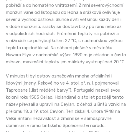
pobřeží a do hornatého vnitrozemí. Zimní severovýchodní
monzun vane od listopadu do ledna a srážkově ovlivňuje
sever a východ ostrova. Slunce svítí většinou každý den i
v době monzunů, srážky se dostaví brzy po ránu nebo až
v odpoledních hodinách. Průměrné teploty na pobřeží a
v nížinách se pohybují kolem 27 °C, s nadmořskou výškou
teplota rapidně klesá. Na náhorní plošině v městečku
Nuwara Eliya v nadmořské výšce 1890 m je chladno a často
mlhavo, maximální teploty jen málokdy vystoupí nad 20 °C.
V minulosti byl ostrov označován mnoha oficiálními i
lidovými jmény. Řekové ho ve 4. stol. př. n. l. pojmenovali
Taprobane („list měděné barvy“), Portugalci nazvali svou
kolonii roku 1505 Ceilao. Holanďané o sto let později tento
název převzali a upravili na Ceylan, z čehož u Britů vznikl na
přelomu 18. a 19. stol. Ceylon. Ten získal 4. února 1948 na
Velké Británii nezávislost a změnil se v samosprávné
dominium v rámci britského Společenství národů.