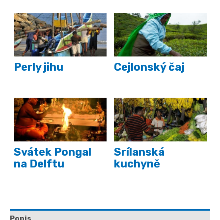
Perly jihu
Cejlonský čaj
Svátek Pongal
Srílanská
na Delftu
kuchyně
Popis