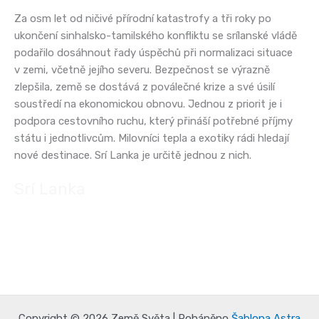
Za osm let od ničivé přírodní katastrofy a tři roky po
ukončení sinhalsko-tamilského konfliktu se srílanské vládě
podařilo dosáhnout řady úspěchů při normalizaci situace
v zemi, včetně jejího severu. Bezpečnost se výrazně
zlepšila, země se dostává z poválečné krize a své úsilí
soustředí na ekonomickou obnovu. Jednou z priorit je i
podpora cestovního ruchu, který přináší potřebné příjmy
státu i jednotlivcům. Milovníci tepla a exotiky rádi hledají
nové destinace. Srí Lanka je určitě jednou z nich.
Srí Lanka
Copyright © 2026 Země Světa | Poháněno
Šablona Astra