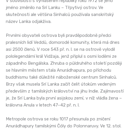
V souvislosti s vyhlášením republiky roku 1972 se jeho
jméno změnilo na Srí Lanku – Třpytivý ostrov. Ve
skutečnosti ale většina Sinhalců používala sanskritský
název Lanka odjakživa.
Prvními obyvateli ostrova byli pravděpodobně předci
pralesních lidí Veddů, domorodé komunity, která má dnes
asi 2500 členů. V roce 543 př. n. l. se na ostrově vylodil
pololegendární král Vidžaja, jenž připlul s osmi loděmi ze
západního Bengálska. Zhruba o půldruhého století později
se hlavním městem stala Anurádhapura, po příchodu
buddhismu také důležité náboženské centrum Sinhalců.
Brzy však musela Srí Lanka začít čelit útokům vedeným
především z tamilských království na jihu Indie. Zajímavostí
je, že Srí Lanka byla první asijskou zemí, v níž vládla žena –
královna Anula v letech 47–42 př. n. l.
Metropole ostrova se roku 1017 přesunula po zničení
Anurádhapury tamilskými Čóly do Polonnaruvy. Ve 12. stol.