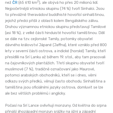
2
než
ČR
(65 610 km
), ale obývá ho přes 20 milionů lidí.
Nejpočetnější etnickou skupinu (74 %) tvoří Sinhalci. Jsou
to převážně theravádoví buddhisté hovořící sinhalštinou,
jejichž předci přišli z oblasti kolem Bengálského zálivu.
Druhou významnou etnickou skupinu představují Tamilové
(asi 18 %), z velké části hinduisté hovořící tamilštinou. Dělí
se dále na tzv. cejlonské Tamily, potomky obyvatel
dávného království Jápané (Jaffna), které vzniklo před 800
lety v severní části ostrova, a indické (horské) Tamily, kteří
přesídlili na Srí Lanku až během 19. stol., aby tam pracovali
na čajovníkových plantážích. Třetí skupinu obyvatel tvoří
muslimové (7 %), tradičně označovaní jako Maurové,
potomci arabských obchodníků, kteří se i dnes, věrni
odkazu svých předků, věnují často obchodu. Sinhalština a
tamilština jsou oficiálními jazyky ostrova, domluvit se lze
ale bez větších problémů i anglicky.
Počasí na Srí Lance ovlivňují monzuny. Od května do srpna
přináší jihozápadní monzun srážky na jižní a západní