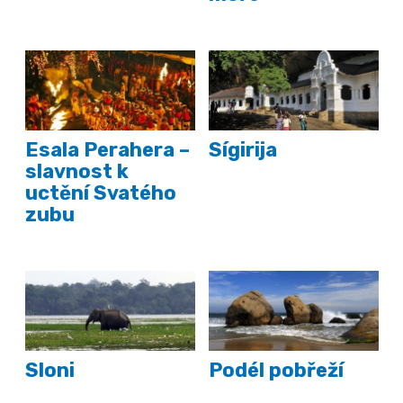
Esala Perahera –
Sígirija
slavnost k
uctění Svatého
zubu
Sloni
Podél pobřeží