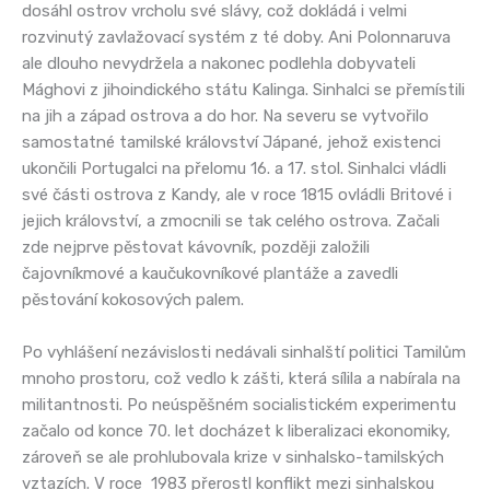
dosáhl ostrov vrcholu své slávy, což dokládá i velmi
rozvinutý zavlažovací systém z té doby. Ani Polonnaruva
ale dlouho nevydržela a nakonec podlehla dobyvateli
Mághovi z jihoindického státu Kalinga. Sinhalci se přemístili
na jih a západ ostrova a do hor. Na severu se vytvořilo
samostatné tamilské království Jápané, jehož existenci
ukončili Portugalci na přelomu 16. a 17. stol. Sinhalci vládli
své části ostrova z Kandy, ale v roce 1815 ovládli Britové i
jejich království, a zmocnili se tak celého ostrova. Začali
zde nejprve pěstovat kávovník, později založili
čajovníkmové a kaučukovníkové plantáže a zavedli
pěstování kokosových palem.
Po vyhlášení nezávislosti nedávali sinhalští politici Tamilům
mnoho prostoru, což vedlo k zášti, která sílila a nabírala na
militantnosti. Po neúspěšném socialistickém experimentu
začalo od konce 70. let docházet k liberalizaci ekonomiky,
zároveň se ale prohlubovala krize v sinhalsko-tamilských
vztazích. V roce 1983 přerostl konflikt mezi sinhalskou