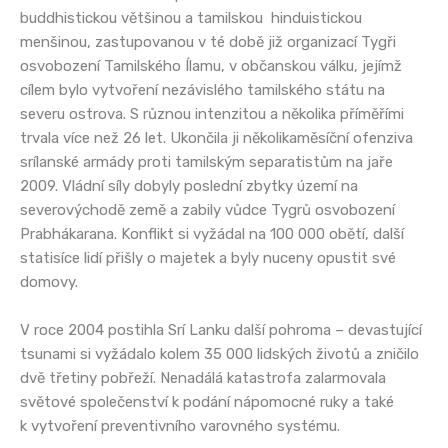
buddhistickou většinou a tamilskou hinduistickou
menšinou, zastupovanou v té době již organizací Tygři
osvobození Tamilského Ílamu, v občanskou válku, jejímž
cílem bylo vytvoření nezávislého tamilského státu na
severu ostrova. S různou intenzitou a několika příměřími
trvala více než 26 let. Ukončila ji několikaměsíční ofenziva
srílanské armády proti tamilským separatistům na jaře
2009. Vládní síly dobyly poslední zbytky území na
severovýchodě země a zabily vůdce Tygrů osvobození
Prabhákarana. Konflikt si vyžádal na 100 000 obětí, další
statisíce lidí přišly o majetek a byly nuceny opustit své
domovy.
V roce 2004 postihla Srí Lanku další pohroma – devastující
tsunami si vyžádalo kolem 35 000 lidských životů a zničilo
dvě třetiny pobřeží. Nenadálá katastrofa zalarmovala
světové společenství k podání nápomocné ruky a také
k vytvoření preventivního varovného systému.