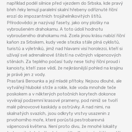
například podél silnice před vjezdem do Srbska, kde pravý
břeh řeky lemují paralelní skalní hřebeny odříznuté říční
erozí do impozantních trojúhelníkovitých štítů.
Přírodovědci je nazývají fasety, jako ony plošky na
vybroušeném drahokamu. A toto údolí hodnotu
vybroušeného drahokamu má. Zcela jinou krásu nabízí říční
kaňon za Srbskem, kudy vede stezka stále plná cyklistů,
turistů a výletníků, jimž nad hlavami visí horolezci, kteří si
užívají své adrenalinové štěstí na cvičných vápencových
stěnách. Za teplého počasí tudy nese tichý říční proud i
kanoisty, kteří zase vědí, že nejkrásnější pohled na krajinu
je právě jen z vody.
Prastará Berounka a její mladé přítoky. Nejsou dlouhé, ale
vytvářejí hluboké strže a rokle, kde voda mnohde teče
poskokem a v některých potočních korytech dokonce
vyvěrají podzemní krasové prameny, pod nimiž se tvoří
malé pěnovcové kaskády a ostrůvky. A nad nimi, na
skalnatých svazích, jsou odkryty vrstvy usazenin z
prvohorního moře, které porůstá pestrobarevná
vápencová květena. Není proto divu, že mnohé lokality