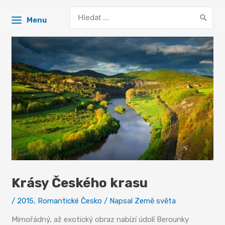
Search
Menu
for:
Krásy Českého krasu
/
2015
,
Romantické Česko
/ Napsal
Země světa
Mimořádný, až exotický obraz nabízí údolí Berounky