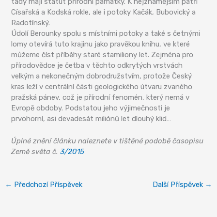
tady mají statut přírodní památky. K nejznámějším patří
Císařská a Kodská rokle, ale i potoky Kačák, Bubovický a
Radotínský.
Údolí Berounky spolu s místními potoky a také s četnými
lomy otevírá tuto krajinu jako pravěkou knihu, ve které
můžeme číst příběhy staré stamiliony let. Zejména pro
přírodovědce je četba v těchto odkrytých vrstvách
velkým a nekonečným dobrodružstvím, protože Český
kras leží v centrální části geologického útvaru zvaného
pražská pánev, což je přírodní fenomén, který nemá v
Evropě obdoby. Podstatou jeho výjimečnosti je
prvohorní, asi devadesát miliónů let dlouhý klid…
Úplné znění článku naleznete v tištěné podobě časopisu
Země světa č.
3/2015
←
Předchozí Příspěvek
Další Příspěvek
→