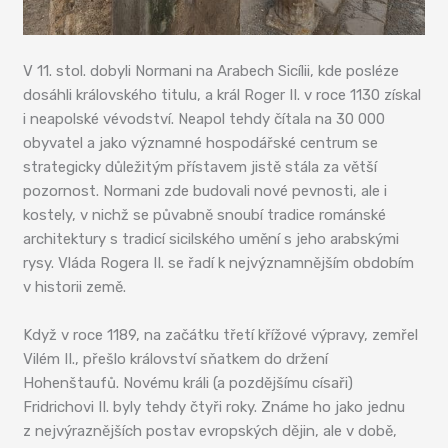
V 11. stol. dobyli Normani na Arabech Sicílii, kde posléze
dosáhli královského titulu, a král Roger II. v roce 1130 získal
i neapolské vévodství. Neapol tehdy čítala na 30 000
obyvatel a jako významné hospodářské centrum se
strategicky důležitým přístavem jistě stála za větší
pozornost. Normani zde budovali nové pevnosti, ale i
kostely, v nichž se půvabně snoubí tradice románské
architektury s tradicí sicilského umění s jeho arabskými
rysy. Vláda Rogera II. se řadí k nejvýznamnějším obdobím
v historii země.
Když v roce 1189, na začátku třetí křížové výpravy, zemřel
Vilém II., přešlo království sňatkem do držení
Hohenštaufů. Novému králi (a pozdějšímu císaři)
Fridrichovi II. byly tehdy čtyři roky. Známe ho jako jednu
z nejvýraznějších postav evropských dějin, ale v době,