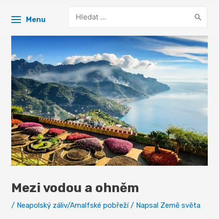
Search
Menu
for:
Mezi vodou a ohněm
/
Neapolský záliv/Amalfské pobřeží
/ Napsal
Země světa