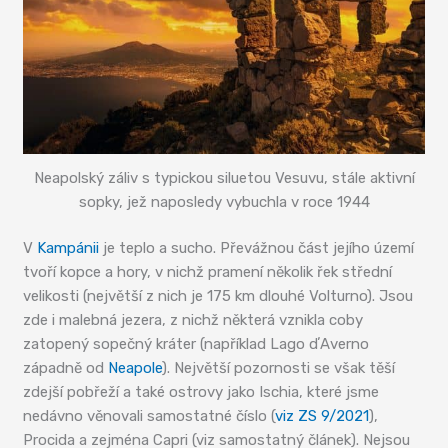
Neapolský záliv s typickou siluetou Vesuvu, stále aktivní
sopky, jež naposledy vybuchla v roce 1944
V
Kampánii
je teplo a sucho. Převážnou část jejího území
tvoří kopce a hory, v nichž pramení několik řek střední
velikosti (největší z nich je 175 km dlouhé Volturno). Jsou
zde i malebná jezera, z nichž některá vznikla coby
zatopený sopečný kráter (například Lago dʼAverno
západně od
Neapole
). Největší pozornosti se však těší
zdejší pobřeží a také ostrovy jako Ischia, které jsme
nedávno věnovali samostatné číslo (
viz ZS 9/2021
),
Procida a zejména Capri (viz samostatný článek). Nejsou