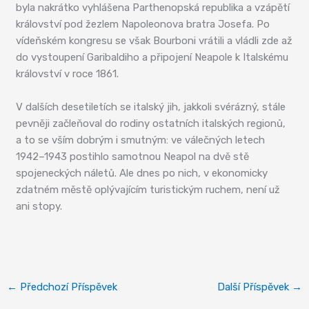
byla nakrátko vyhlášena Parthenopská republika a vzápětí
království pod žezlem Napoleonova bratra Josefa. Po
vídeňském kongresu se však Bourboni vrátili a vládli zde až
do vystoupení Garibaldiho a připojení Neapole k Italskému
království v roce 1861.
V dalších desetiletích se italský jih, jakkoli svérázný, stále
pevněji začleňoval do rodiny ostatních italských regionů,
a to se vším dobrým i smutným: ve válečných letech
1942–1943 postihlo samotnou Neapol na dvě stě
spojeneckých náletů. Ale dnes po nich, v ekonomicky
zdatném městě oplývajícím turistickým ruchem, není už
ani stopy.
Neapolský záliv
←
Předchozí Příspěvek
Další Příspěvek
→