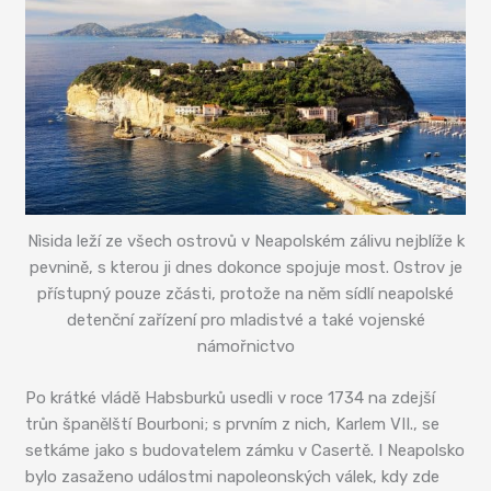
Nìsida leží ze všech ostrovů v Neapolském zálivu nejblíže k
pevnině, s kterou ji dnes dokonce spojuje most. Ostrov je
přístupný pouze zčásti, protože na něm sídlí neapolské
detenční zařízení pro mladistvé a také vojenské
námořnictvo
Po krátké vládě Habsburků usedli v roce 1734 na zdejší
trůn španělští Bourboni; s prvním z nich, Karlem VII., se
setkáme jako s budovatelem zámku v Casertě. I Neapolsko
bylo zasaženo událostmi napoleonských válek, kdy zde