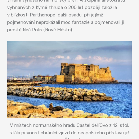
vlnami vyneseno na mořský břeh. A skupina aristokratů
vyhnaných z Kýmé zhruba o 200 let později založila
v blízkosti Parthenopé další osadu, při jejímž
pojmenování neprokázali moc fantazie a pojmenovali ji
prostě Neá Polis (Nové Město).
V místech normanského hradu Castel dell’Ovo z 12. stol.
stála pevnost chránící vjezd do neapolského přístavu již