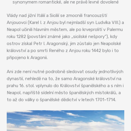
synonymem romantické, ale ne právě levné dovolené
Vlády nad jižní Itálií a Sicilií se zmocnili francouzští
Anjouovci (Karel I. z Anjou byl nejmladší syn Ludvíka VIII.) a
Neapol učinili hlavním městem, ale po krveprolití v Palermu
roku 1282 (povstání známé jako „sicilské nešpory“), kdy
ostrov získal Petr I. Aragonský, jim zůstalo jen Neapolské
království a po smrti Reného z Anjou roku 1442 bylo i to
připojeno k Aragonii.
Ani zde není nutné podrobně sledovat osudy jednotlivých
dynastií, nehledě na to, že samo Aragonské království na
prahu 16. stol. vplynulo do Království španělského a s ním i
Neapol, napříště sídelní město španělských místokrálů, a
to až do války o španělské dědictví v letech 1701–1714.