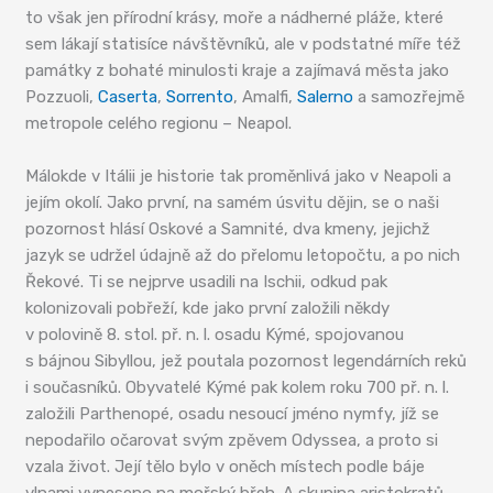
to však jen přírodní krásy, moře a nádherné pláže, které
sem lákají statisíce návštěvníků, ale v podstatné míře též
památky z bohaté minulosti kraje a zajímavá města jako
Pozzuoli,
Caserta
,
Sorrento
, Amalfi,
Salerno
a samozřejmě
metropole celého regionu – Neapol.
Málokde v Itálii je historie tak proměnlivá jako v Neapoli a
jejím okolí. Jako první, na samém úsvitu dějin, se o naši
pozornost hlásí Oskové a Samnité, dva kmeny, jejichž
jazyk se udržel údajně až do přelomu letopočtu, a po nich
Řekové. Ti se nejprve usadili na Ischii, odkud pak
kolonizovali pobřeží, kde jako první založili někdy
v polovině 8. stol. př. n. l. osadu Kýmé, spojovanou
s bájnou Sibyllou, jež poutala pozornost legendárních reků
i současníků. Obyvatelé Kýmé pak kolem roku 700 př. n. l.
založili Parthenopé, osadu nesoucí jméno nymfy, jíž se
nepodařilo očarovat svým zpěvem Odyssea, a proto si
vzala život. Její tělo bylo v oněch místech podle báje