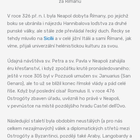
za Římanů
V roce 326 př. n. l. byla Neapol dobyta Římany, po jejichž
boku se ubránila i nájezdu Hannibalova loďstva za druhé
punské války, ale stále zde převládal řecký duch. Řecky se
tehdy mluvilo na
Sicílii
a v celé jižní Itálii a sami Římané, jak
víme, přijali univerzální helénistickou kulturu za svou.
Údajná návštěva sv. Petra a sv. Pavla v Neapoli zahájila
éru křesťanství, i když zpočátku krutě pronásledovaného;
ještě v roce 305 byl v Pozzuoli umučen sv. Januarius (San
Genaro), ale to už se blížil konec římské vlády a pád celé
říše. Když byl poslední císař Romulus II. v roce 476
Ostrogóty zbaven úřadu, uvěznili ho právě v Neapoli,
v pevnůstce na místě pozdějšího hradu Castel dellʼOvo.
Následující staletí byla obdobím neustálých (a pro nás
celkem nezajímavých) válek a diplomatických střetů mezi
Ostrogóty a Byzantinci, později také Araby, Langobardy a