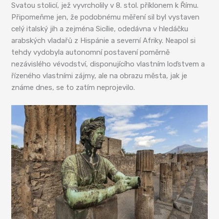
Svatou stolicí, jež vyvrcholily v 8. stol. příklonem k Římu.
Připomeňme jen, že podobnému měření sil byl vystaven
celý italský jih a zejména Sicílie, odedávna v hledáčku
arabských vladařů z Hispánie a severní Afriky. Neapol si
tehdy vydobyla autonomní postavení poměrně
nezávislého vévodství, disponujícího vlastním loďstvem a
řízeného vlastními zájmy, ale na obrazu města, jak je
známe dnes, se to zatím neprojevilo.