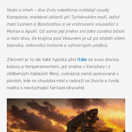
Neapolský záliv
Voda a oheň – dva živly odedávna ovládají osudy
Kampánie, malebné oblasti při Tyrhénském moři, ležící
mezi Laziem a Basilicatou a ve vnitrozemí sousedící s
Molise a Apulií. Už samo její jméno zní jako ozvěna básní
a není divu, že krajina pod Vesuvem je už po staletí cílem
básníků, milovníků historie a výtvarných umělců.
Zároveň je to ale také typická jižní
Itálie
se svou drsnou
krásou a temperamentem, jež známe z literatury i z
oblíbených italských filmů, svérázná země opěvovaná v
písních, kde se chudoba mísí s radostí ze života a tvrdá
realita s neutuchající fantazií obyvatel.