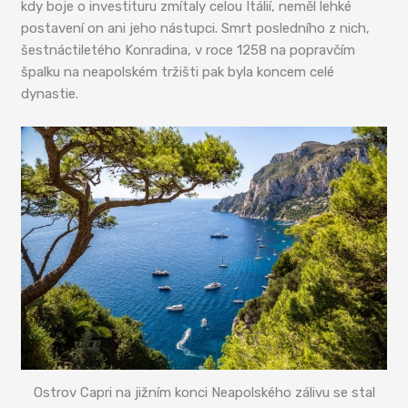
kdy boje o investituru zmítaly celou Itálií, neměl lehké
postavení on ani jeho nástupci. Smrt posledního z nich,
šestnáctiletého Konradina, v roce 1258 na popravčím
špalku na neapolském tržišti pak byla koncem celé
dynastie.
Ostrov Capri na jižním konci Neapolského zálivu se stal