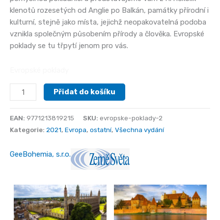
klenotů rozesetých od Anglie po Balkán, památky přírodní i
kulturní, stejně jako místa, jejichž neopakovatelná podoba
vznikla společným působením přírody a člověka. Evropské
poklady se tu třpytí jenom pro vás.
Evropské poklady
Evropské
Přidat do košíku
poklady
2
EAN:
9771213819215
SKU:
evropske-poklady-2
množství
Kategorie:
2021
,
Evropa
,
ostatní
,
Všechna vydání
GeeBohemia, s.r.o.