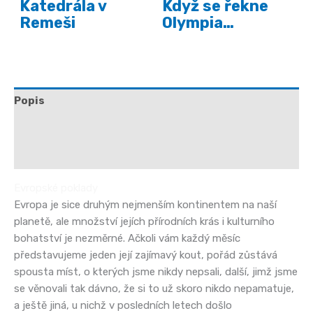
Katedrála v
Když se řekne
Remeši
Olympia…
Popis
Další informace
Hodnocení (0)
Evropské poklady
Evropa je sice druhým nejmenším kontinentem na naší
planetě, ale množství jejích přírodních krás i kulturního
bohatství je nezměrné. Ačkoli vám každý měsíc
představujeme jeden její zajímavý kout, pořád zůstává
spousta míst, o kterých jsme nikdy nepsali, další, jimž jsme
se věnovali tak dávno, že si to už skoro nikdo nepamatuje,
a ještě jiná, u nichž v posledních letech došlo