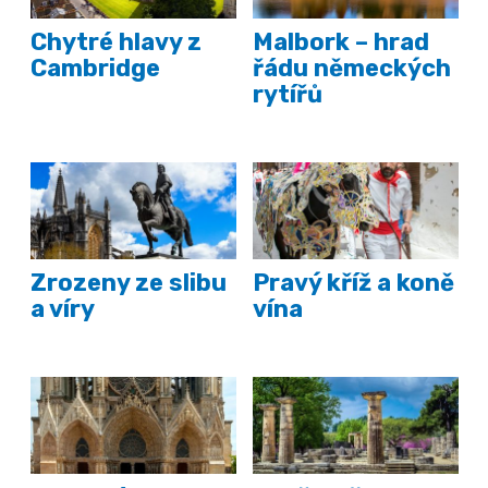
Chytré hlavy z
Malbork – hrad
Cambridge
řádu německých
rytířů
Zrozeny ze slibu
Pravý kříž a koně
a víry
vína