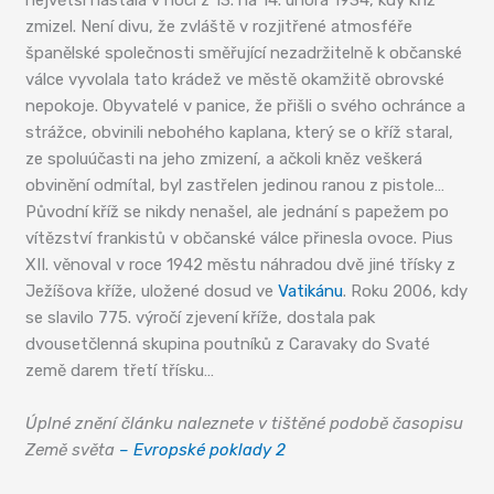
největší nastala v noci z 13. na 14. února 1934, kdy kříž
zmizel. Není divu, že zvláště v rozjitřené atmosféře
španělské společnosti směřující nezadržitelně k občanské
válce vyvolala tato krádež ve městě okamžitě obrovské
nepokoje. Obyvatelé v panice, že přišli o svého ochránce a
strážce, obvinili nebohého kaplana, který se o kříž staral,
ze spoluúčasti na jeho zmizení, a ačkoli kněz veškerá
obvinění odmítal, byl zastřelen jedinou ranou z pistole…
Původní kříž se nikdy nenašel, ale jednání s papežem po
vítězství frankistů v občanské válce přinesla ovoce. Pius
XII. věnoval v roce 1942 městu náhradou dvě jiné třísky z
Ježíšova kříže, uložené dosud ve
Vatikánu
. Roku 2006, kdy
se slavilo 775. výročí zjevení kříže, dostala pak
dvousetčlenná skupina poutníků z Caravaky do Svaté
země darem třetí třísku…
Úplné znění článku naleznete v tištěné podobě časopisu
Země světa
– Evropské poklady 2