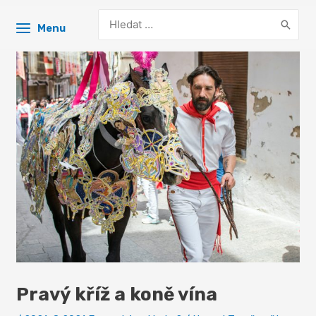
Search
Menu
for:
Pravý kříž a koně vína