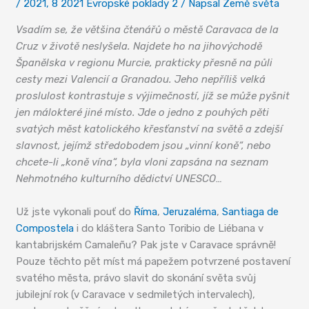
/
2021
,
8 2021 Evropské poklady 2
/ Napsal
Země světa
Vsadím se, že většina čtenářů o městě Caravaca de la
Cruz v životě neslyšela. Najdete ho na jihovýchodě
Španělska v regionu Murcie, prakticky přesně na půli
cesty mezi Valencií a Granadou. Jeho nepříliš velká
proslulost kontrastuje s výjimečností, jíž se může pyšnit
jen málokteré jiné místo. Jde o jedno z pouhých pěti
svatých měst katolického křesťanství na světě a zdejší
slavnost, jejímž středobodem jsou „vinní koně“, nebo
chcete-li „koně vína“, byla vloni zapsána na seznam
Nehmotného kulturního dědictví UNESCO…
Už jste vykonali pouť do
Říma
,
Jeruzaléma
,
Santiaga de
Compostela
i do kláštera Santo Toribio de Liébana v
kantabrijském Camaleñu? Pak jste v Caravace správně!
Pouze těchto pět míst má papežem potvrzené postavení
svatého města, právo slavit do skonání světa svůj
jubilejní rok (v Caravace v sedmiletých intervalech),