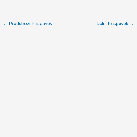
Caravaca de la Cruz
←
Předchozí Příspěvek
Další Příspěvek
→