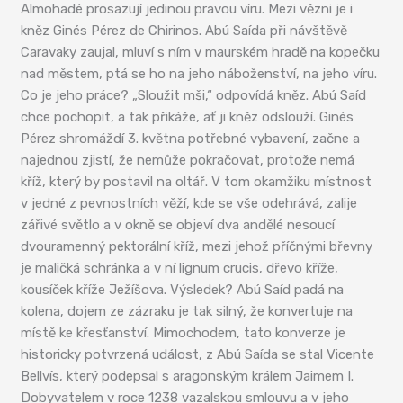
Almohadé prosazují jedinou pravou víru. Mezi vězni je i
kněz Ginés Pérez de Chirinos. Abú Saída při návštěvě
Caravaky zaujal, mluví s ním v maurském hradě na kopečku
nad městem, ptá se ho na jeho náboženství, na jeho víru.
Co je jeho práce? „Sloužit mši,“ odpovídá kněz. Abú Saíd
chce pochopit, a tak přikáže, ať ji kněz odslouží. Ginés
Pérez shromáždí 3. května potřebné vybavení, začne a
najednou zjistí, že nemůže pokračovat, protože nemá
kříž, který by postavil na oltář. V tom okamžiku místnost
v jedné z pevnostních věží, kde se vše odehrává, zalije
zářivé světlo a v okně se objeví dva andělé nesoucí
dvouramenný pektorální kříž, mezi jehož příčnými břevny
je maličká schránka a v ní lignum crucis, dřevo kříže,
kousíček kříže Ježíšova. Výsledek? Abú Saíd padá na
kolena, dojem ze zázraku je tak silný, že konvertuje na
místě ke křesťanství. Mimochodem, tato konverze je
historicky potvrzená událost, z Abú Saída se stal Vicente
Bellvís, který podepsal s aragonským králem Jaimem I.
Dobyvatelem v roce 1238 vazalskou smlouvu a v jeho