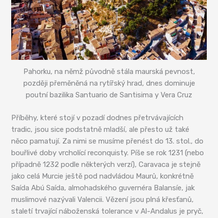
Pahorku, na němž původně stála maurská pevnost,
později přeměněná na rytířský hrad, dnes dominuje
poutní bazilika Santuario de Santisima y Vera Cruz
Příběhy, které stojí v pozadí dodnes přetrvávajících
tradic, jsou sice podstatně mladší, ale přesto už také
něco pamatují. Za nimi se musíme přenést do 13. stol., do
bouřlivé doby vrcholící reconquisty. Píše se rok 1231 (nebo
případně 1232 podle některých verzí), Caravaca je stejně
jako celá Murcie ještě pod nadvládou Maurů, konkrétně
Saída Abú Saída, almohadského guvernéra Balansíe, jak
muslimové nazývali Valencii. Vězení jsou plná křesťanů,
staletí trvající náboženská tolerance v Al-Andalus je pryč,