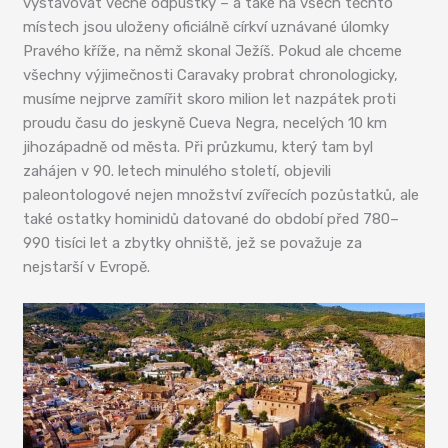
vystavovat věčné odpustky – a také na všech těchto
místech jsou uloženy oficiálně církví uznávané úlomky
Pravého kříže, na němž skonal Ježíš. Pokud ale chceme
všechny výjimečnosti Caravaky probrat chronologicky,
musíme nejprve zamířit skoro milion let nazpátek proti
proudu času do jeskyně Cueva Negra, necelých 10 km
jihozápadně od města. Při průzkumu, který tam byl
zahájen v 90. letech minulého století, objevili
paleontologové nejen množství zvířecích pozůstatků, ale
také ostatky hominidů datované do období před 780–
990 tisíci let a zbytky ohniště, jež se považuje za
nejstarší v Evropě.