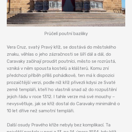
Průčelí poutní baziliky
Vera Cruz, svatý Pravý kříž, se dostává do městského
znaku, věhlas o jeho zázračnosti se šíří dál a dál, do
Caravaky začínají proudit poutníci, město se rozrůstá,
vzniká v něm spousta kostelů a klášterů. Komu zní
předchozí příběh příliš pohádkově, ten má k dispozici
prozaičtější verzi, podle níž kříž přivezli kdysi ze Svaté
země templáři, kteří ho vlastnili snad až do rozpuštění
jejich řádu v roce 1312. I tahle verze má své mouchy –
nevysvětluje, jak se kříž dostal do Caravaky minimálně o
10 let dříve než samotní templáři.
Další osudy Pravého kříže nebyly bez komplikací. Ta