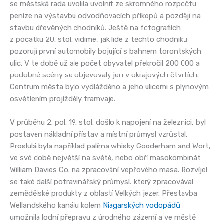
se městská rada uvolila uvolnit ze skromného rozpočtu
peníze na výstavbu odvodňovacích příkopů a později na
stavbu dřevěných chodníků. Ještě na fotografiích
z počátku 20. stol. vidíme, jak lidé z těchto chodníků
pozorují první automobily bojující s bahnem torontských
ulic. V té době už ale počet obyvatel překročil 200 000 a
podobné scény se objevovaly jen v okrajových čtvrtích.
Centrum města bylo vydlážděno a jeho ulicemi s plynovým
osvětlením projížděly tramvaje.
V průběhu 2. pol. 19. stol. došlo k napojení na železnici, byl
postaven nákladní přístav a místní průmysl vzrůstal.
Proslulá byla například palírna whisky Gooderham and Wort,
ve své době největší na světě, nebo obří masokombinát
William Davies Co. na zpracování vepřového masa. Rozvíjel
se také další potravinářský průmysl, který zpracovával
zemědělské produkty z oblastí Velkých jezer. Přestavba
Wellandského kanálu kolem
Niagarských vodopádů
umožnila lodní přepravu z úrodného zázemí a ve městě