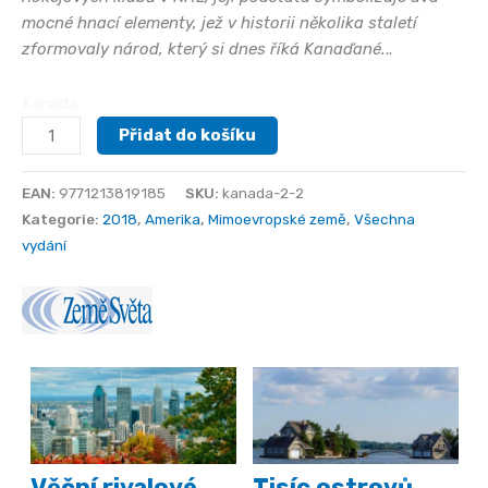
mocné hnací elementy, jež v historii několika staletí
zformovaly národ, který si dnes říká Kanaďané.
..
Kanada
Kanada
Přidat do košíku
2
množství
EAN:
9771213819185
SKU:
kanada-2-2
Kategorie:
2018
,
Amerika
,
Mimoevropské země
,
Všechna
vydání
Věční rivalové
Tisíc ostrovů