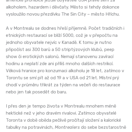
alkoholem, hazardem i děvčaty. Město si tehdy dokonce
vysloužilo novou přezdívku The Sin City – město Hříchu.
A v Montrealu se dodnes hřeší příjemně. Počet tradičních i
etnických restaurací se blíží 5000, což je v přepočtu na
jednoho obyvatele nejvíc v Kanadě. K tomu je nutno
připočíst asi 300 barů a 50 striptýzových klubů, peep
show či erotických salonů. Nemají stanovenu zavírací
hodinu a neplatí zde ani příliš mnoho dalších restrikcí.
Věková hranice pro konzumaci alkoholu je 18 let, zatímco v
Torontu se smí pít až od 19 a v USA od 21 let. Místní prý
chodí v průměru třikrát za týden na večeři do restaurace
nebo jen tak posedět do baru.
I přes den je tempo života v Montrealu mnohem méně
hektické než v jeho dravém rivalovi. Zatímco obyvatelé
Toronta v době oběda pečlivě pročítají složení a kalorické
tabulky na potravinách,
Montrealers
do sebe bezstarostně