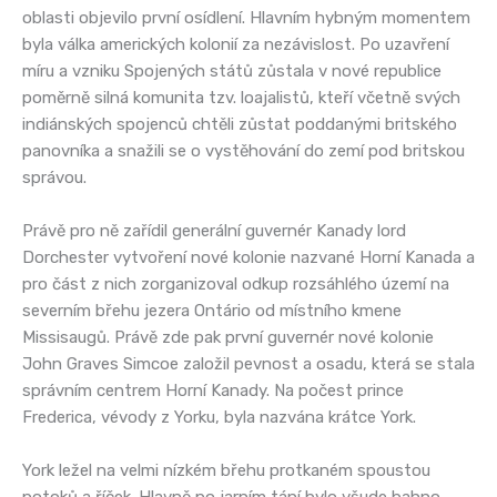
oblasti objevilo první osídlení. Hlavním hybným momentem
byla válka amerických kolonií za nezávislost. Po uzavření
míru a vzniku Spojených států zůstala v nové republice
poměrně silná komunita tzv. loajalistů, kteří včetně svých
indiánských spojenců chtěli zůstat poddanými britského
panovníka a snažili se o vystěhování do zemí pod britskou
správou.
Právě pro ně zařídil generální guvernér Kanady lord
Dorchester vytvoření nové kolonie nazvané Horní Kanada a
pro část z nich zorganizoval odkup rozsáhlého území na
severním břehu jezera Ontário od místního kmene
Missisaugů. Právě zde pak první guvernér nové kolonie
John Graves Simcoe založil pevnost a osadu, která se stala
správním centrem Horní Kanady. Na počest prince
Frederica, vévody z Yorku, byla nazvána krátce York.
York ležel na velmi nízkém břehu protkaném spoustou
potoků a říček. Hlavně po jarním tání bylo všude bahno