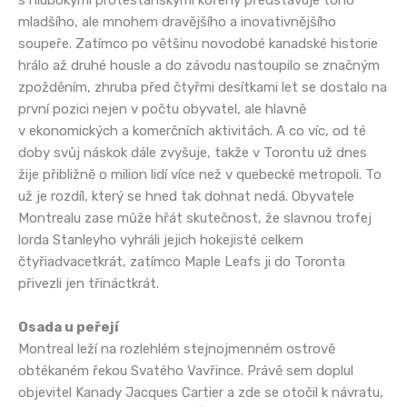
mladšího, ale mnohem dravějšího a inovativnějšího
soupeře. Zatímco po většinu novodobé kanadské historie
hrálo až druhé housle a do závodu nastoupilo se značným
zpožděním, zhruba před čtyřmi desítkami let se dostalo na
první pozici nejen v počtu obyvatel, ale hlavně
v ekonomických a komerčních aktivitách. A co víc, od té
doby svůj náskok dále zvyšuje, takže v Torontu už dnes
žije přibližně o milion lidí více než v quebecké metropoli. To
už je rozdíl, který se hned tak dohnat nedá. Obyvatele
Montrealu zase může hřát skutečnost, že slavnou trofej
lorda Stanleyho vyhráli jejich hokejisté celkem
čtyřiadvacetkrát, zatímco Maple Leafs ji do Toronta
přivezli jen třináctkrát.
Osada u peřejí
Montreal leží na rozlehlém stejnojmenném ostrově
obtékaném řekou Svatého Vavřince. Právě sem doplul
objevitel Kanady Jacques Cartier a zde se otočil k návratu,