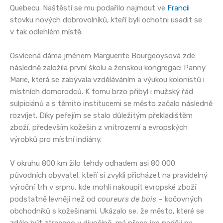
Quebecu. Naštěstí se mu podařilo najmout ve
Francii
stovku nových dobrovolníků, kteří byli ochotni usadit se
v tak odlehlém místě.
Osvícená dáma jménem Marguerite Bourgeoysová zde
následně založila první školu a ženskou kongregaci Panny
Marie, která se zabývala vzděláváním a výukou kolonistů i
místních domorodců. K tomu brzo přibyl i mužský řád
sulpiciánů a s těmito institucemi se město začalo následně
rozvíjet. Díky peřejím se stalo důležitým překladištěm
zboží, především kožešin z vnitrozemí a evropských
výrobků pro místní indiány.
V okruhu 800 km žilo tehdy odhadem asi 80 000
původních obyvatel, kteří si zvykli přicházet na pravidelný
výroční trh v srpnu, kde mohli nakoupit evropské zboží
podstatně levněji než od
coureurs de bois
– kočovných
obchodníků s kožešinami. Ukázalo se, že město, které se
zdálo být ztraceno v divočině, má přece jen naději na