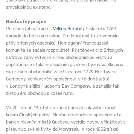
smysluplnou existenci.
Nešťastný projev
Po dlouhých válkách s
Velkou Británií
přešla roku 1763
Kanada do britských rukou. Pro Montreal to znamenalo
příliv britských osadníků. Homogenní francouzská
komunita se začala rozpouštět. Přistěhovalci z Britských
ostrovů záhy vytvořili silnou obchodnickou vrstvu a
angličtina se stala neoficiálním jazykem byznysu. Skupina
skotských obchodníků založila v roce 1779 Northwest
Company, konkurenční společnost v té době ještě
v Londýně sídlící Hudsonʼs Bay Company, a zahájila tak
zlatou éru obchodu s kožešinami.
Ve 20. letech 19. stol. se začal budovat plavební kanál
kolem Čínských peřejí. Mnoho obchodních společností a
bank v hlavním městě Quebecu vycítilo novou příležitost a
přesunulo své aktivity do Montrealu. V roce 1832 získal