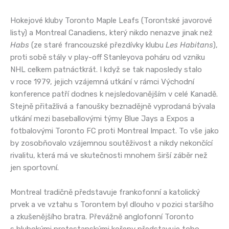
Hokejové kluby Toronto Maple Leafs (Torontské javorové
listy) a Montreal Canadiens, který nikdo nenazve jinak než
Habs
(ze staré francouzské přezdívky klubu
Les Habitans
),
proti sobě stály v play-off Stanleyova poháru od vzniku
NHL celkem patnáctkrát. I když se tak naposledy stalo
v roce 1979, jejich vzájemná utkání v rámci Východní
konference patří dodnes k nejsledovanějším v celé Kanadě.
Stejně přitažlivá a fanoušky beznadějně vyprodaná bývala
utkání mezi baseballovými týmy Blue Jays a Expos a
fotbalovými Toronto FC proti Montreal Impact. To vše jako
by zosobňovalo vzájemnou soutěživost a nikdy nekončící
rivalitu, která má ve skutečnosti mnohem širší záběr než
jen sportovní.
Montreal tradičně představuje frankofonní a katolický
prvek a ve vztahu s Torontem byl dlouho v pozici staršího
a zkušenějšího bratra. Převážně anglofonní Toronto
s hlubokými protestanskými kořeny představuje toho