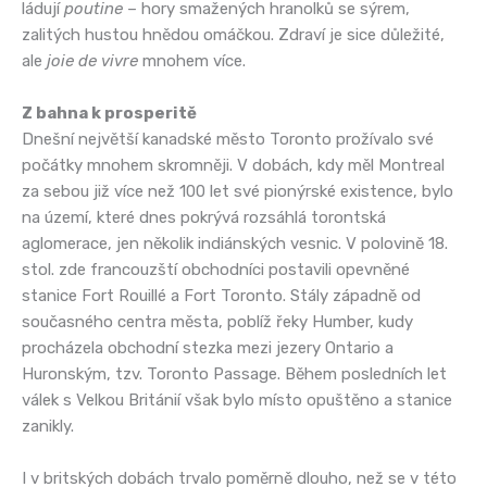
ládují
poutine
– hory smažených hranolků se sýrem,
zalitých hustou hnědou omáčkou. Zdraví je sice důležité,
ale
joie de vivre
mnohem více.
Z bahna k prosperitě
Dnešní největší kanadské město Toronto prožívalo své
počátky mnohem skromněji. V dobách, kdy měl Montreal
za sebou již více než 100 let své pionýrské existence, bylo
na území, které dnes pokrývá rozsáhlá torontská
aglomerace, jen několik indiánských vesnic. V polovině 18.
stol. zde francouzští obchodníci postavili opevněné
stanice Fort Rouillé a Fort Toronto. Stály západně od
současného centra města, poblíž řeky Humber, kudy
procházela obchodní stezka mezi jezery Ontario a
Huronským, tzv. Toronto Passage. Během posledních let
válek s Velkou Británií však bylo místo opuštěno a stanice
zanikly.
I v britských dobách trvalo poměrně dlouho, než se v této