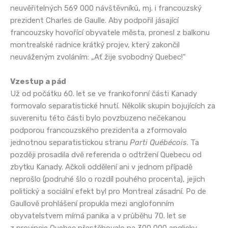
neuvěřitelných 569 000 návštěvníků, mj. i francouzský
prezident Charles de Gaulle. Aby podpořil jásající
francouzsky hovořící obyvatele města, pronesl z balkonu
montrealské radnice krátký projev, který zakončil
neuváženým zvoláním: „Ať žije svobodný Quebec!“
Vzestup a pád
Už od počátku 60. let se ve frankofonní části Kanady
formovalo separatistické hnutí. Několik skupin bojujících za
suverenitu této části bylo povzbuzeno nečekanou
podporou francouzského prezidenta a zformovalo
jednotnou separatistickou stranu
Parti Québécois
. Ta
později prosadila dvě referenda o odtržení Quebecu od
zbytku Kanady. Ačkoli oddělení ani v jednom případě
neprošlo (podruhé šlo o rozdíl pouhého procenta), jejich
politický a sociální efekt byl pro Montreal zásadní. Po de
Gaullově prohlášení propukla mezi anglofonním
obyvatelstvem mírná panika a v průběhu 70. let se
z provincie Quebec přestěhovalo na 300 000 anglicky