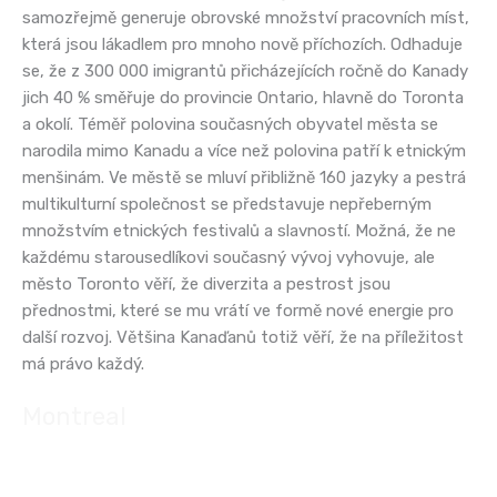
samozřejmě generuje obrovské množství pracovních míst,
která jsou lákadlem pro mnoho nově příchozích. Odhaduje
se, že z 300 000 imigrantů přicházejících ročně do Kanady
jich 40 % směřuje do provincie Ontario, hlavně do Toronta
a okolí. Téměř polovina současných obyvatel města se
narodila mimo Kanadu a více než polovina patří k etnickým
menšinám. Ve městě se mluví přibližně 160 jazyky a pestrá
multikulturní společnost se představuje nepřeberným
množstvím etnických festivalů a slavností. Možná, že ne
každému starousedlíkovi současný vývoj vyhovuje, ale
město Toronto věří, že diverzita a pestrost jsou
přednostmi, které se mu vrátí ve formě nové energie pro
další rozvoj. Většina Kanaďanů totiž věří, že na příležitost
má právo každý.
Montreal