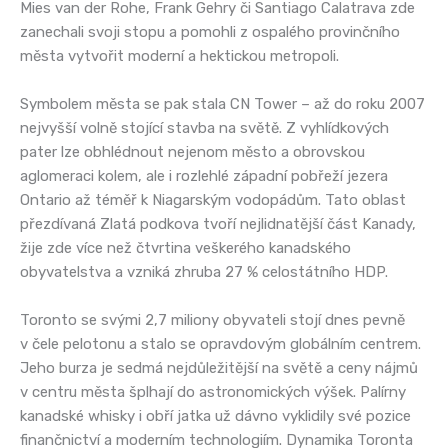
Mies van der Rohe, Frank Gehry či Santiago Calatrava zde
zanechali svoji stopu a pomohli z ospalého provinčního
města vytvořit moderní a hektickou metropoli.
Symbolem města se pak stala CN Tower – až do roku 2007
nejvyšší volně stojící stavba na světě. Z vyhlídkových
pater lze obhlédnout nejenom město a obrovskou
aglomeraci kolem, ale i rozlehlé západní pobřeží jezera
Ontario až téměř k Niagarským vodopádům. Tato oblast
přezdívaná Zlatá podkova tvoří nejlidnatější část Kanady,
žije zde více než čtvrtina veškerého kanadského
obyvatelstva a vzniká zhruba 27 % celostátního HDP.
Toronto se svými 2,7 miliony obyvateli stojí dnes pevně
v čele pelotonu a stalo se opravdovým globálním centrem.
Jeho burza je sedmá nejdůležitější na světě a ceny nájmů
v centru města šplhají do astronomických výšek. Palírny
kanadské whisky i obří jatka už dávno vyklidily své pozice
finančnictví a moderním technologiím. Dynamika Toronta