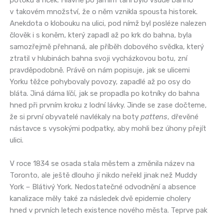
v takovém množství, že o něm vznikla spousta historek.
Anekdota o klobouku na ulici, pod nímž byl posléze nalezen
člověk i s koněm, který zapadl až po krk do bahna, byla
samozřejmě přehnaná, ale příběh dobového svědka, který
ztratil v hlubinách bahna svoji vycházkovou botu, zní
pravděpodobně. Právě on nám popisuje, jak se ulicemi
Yorku těžce pohybovaly povozy, zapadlé až po osy do
bláta. Jiná dáma líčí, jak se propadla po kotníky do bahna
hned při prvním kroku z lodní lávky. Jinde se zase dočteme,
že si první obyvatelé navlékaly na boty
pattens
, dřevěné
nástavce s vysokými podpatky, aby mohli bez úhony přejít
ulici.
V roce 1834 se osada stala městem a změnila název na
Toronto, ale ještě dlouho jí nikdo neřekl jinak než Muddy
York – Blátivý York. Nedostatečné odvodnění a absence
kanalizace měly také za následek dvě epidemie cholery
hned v prvních letech existence nového města. Teprve pak