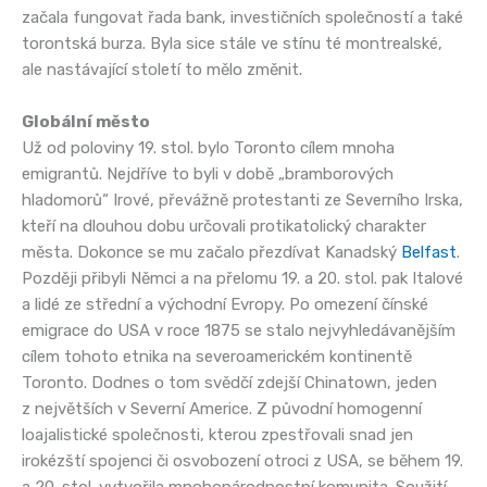
začala fungovat řada bank, investičních společností a také
torontská burza. Byla sice stále ve stínu té montrealské,
ale nastávající století to mělo změnit.
Globální město
Už od poloviny 19. stol. bylo Toronto cílem mnoha
emigrantů. Nejdříve to byli v době „bramborových
hladomorů“ Irové, převážně protestanti ze Severního Irska,
kteří na dlouhou dobu určovali protikatolický charakter
města. Dokonce se mu začalo přezdívat Kanadský
Belfast
.
Později přibyli Němci a na přelomu 19. a 20. stol. pak Italové
a lidé ze střední a východní Evropy. Po omezení čínské
emigrace do USA v roce 1875 se stalo nejvyhledávanějším
cílem tohoto etnika na severoamerickém kontinentě
Toronto. Dodnes o tom svědčí zdejší Chinatown, jeden
z největších v Severní Americe. Z původní homogenní
loajalistické společnosti, kterou zpestřovali snad jen
irokézští spojenci či osvobození otroci z USA, se během 19.
a 20. stol. vytvořila mnohonárodnostní komunita. Soužití