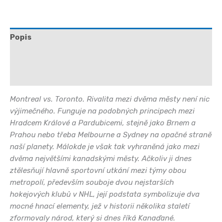
Popis
Další informace
Hodnocení (0)
Montreal vs. Toronto. Rivalita mezi dvěma městy není nic
výjimečného. Funguje na podobných principech mezi
Hradcem Králové a Pardubicemi, stejně jako Brnem a
Prahou nebo třeba Melbourne a Sydney na opačné straně
naší planety. Málokde je však tak vyhraněná jako mezi
dvěma největšími kanadskými městy. Ačkoliv ji dnes
ztělesňují hlavně sportovní utkání mezi týmy obou
metropolí, především souboje dvou nejstarších
hokejových klubů v NHL, její podstata symbolizuje dva
mocné hnací elementy, jež v historii několika staletí
zformovaly národ, který si dnes říká Kanaďané.