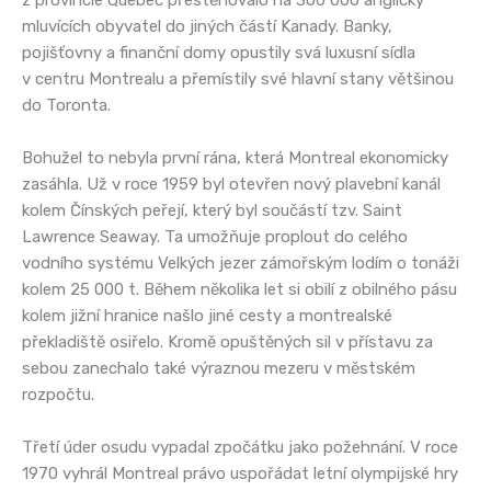
mluvících obyvatel do jiných částí Kanady. Banky,
pojišťovny a finanční domy opustily svá luxusní sídla
v centru Montrealu a přemístily své hlavní stany většinou
do Toronta.
Bohužel to nebyla první rána, která Montreal ekonomicky
zasáhla. Už v roce 1959 byl otevřen nový plavební kanál
kolem Čínských peřejí, který byl součástí tzv. Saint
Lawrence Seaway. Ta umožňuje proplout do celého
vodního systému Velkých jezer zámořským lodím o tonáži
kolem 25 000 t. Během několika let si obilí z obilného pásu
kolem jižní hranice našlo jiné cesty a montrealské
překladiště osiřelo. Kromě opuštěných sil v přístavu za
sebou zanechalo také výraznou mezeru v městském
rozpočtu.
Třetí úder osudu vypadal zpočátku jako požehnání. V roce
1970 vyhrál Montreal právo uspořádat letní olympijské hry