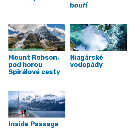
bouří
Mount Robson,
Niagárské
pod horou
vodopády
Spirálové cesty
Inside Passage