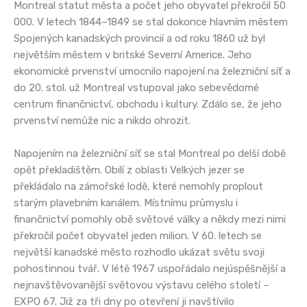
Montreal statut města a počet jeho obyvatel překročil 50
000. V letech 1844–1849 se stal dokonce hlavním městem
Spojených kanadských provincií a od roku 1860 už byl
největším městem v britské Severní Americe. Jeho
ekonomické prvenství umocnilo napojení na železniční síť a
do 20. stol. už Montreal vstupoval jako sebevědomé
centrum finančnictví, obchodu i kultury. Zdálo se, že jeho
prvenství nemůže nic a nikdo ohrozit.
Napojením na železniční síť se stal Montreal po delší době
opět překladištěm. Obilí z oblasti Velkých jezer se
překládalo na zámořské lodě, které nemohly proplout
starým plavebním kanálem. Místnímu průmyslu i
finančnictví pomohly obě světové války a někdy mezi nimi
překročil počet obyvatel jeden milion. V 60. letech se
největší kanadské město rozhodlo ukázat světu svoji
pohostinnou tvář. V létě 1967 uspořádalo nejúspěšnější a
nejnavštěvovanější světovou výstavu celého století –
EXPO 67. Již za tři dny po otevření ji navštívilo