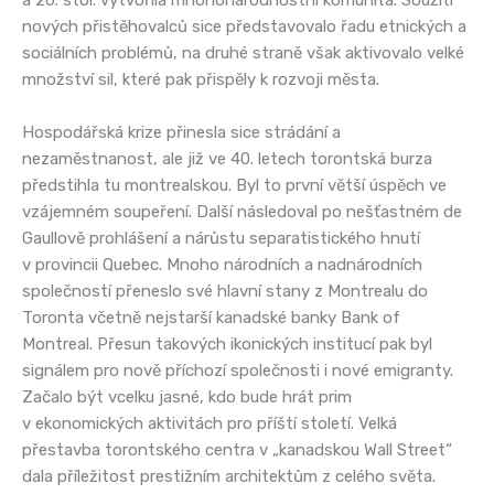
nových přistěhovalců sice představovalo řadu etnických a
sociálních problémů, na druhé straně však aktivovalo velké
množství sil, které pak přispěly k rozvoji města.
Hospodářská krize přinesla sice strádání a
nezaměstnanost, ale již ve 40. letech torontská burza
předstihla tu montrealskou. Byl to první větší úspěch ve
vzájemném soupeření. Další následoval po nešťastném de
Gaullově prohlášení a nárůstu separatistického hnutí
v provincii Quebec. Mnoho národních a nadnárodních
společností přeneslo své hlavní stany z Montrealu do
Toronta včetně nejstarší kanadské banky Bank of
Montreal. Přesun takových ikonických institucí pak byl
signálem pro nově příchozí společnosti i nové emigranty.
Začalo být vcelku jasné, kdo bude hrát prim
v ekonomických aktivitách pro příští století. Velká
přestavba torontského centra v „kanadskou Wall Street“
dala příležitost prestižním architektům z celého světa.