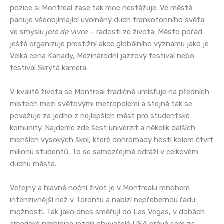
pozice si Montreal zase tak moc nestěžuje. Ve městě
panuje všeobjímající uvolněný duch frankofonního světa
ve smyslu
joie de vivre
– radosti ze života. Město pořád
ještě organizuje prestižní akce globálního významu jako je
Velká cena Kanady, Mezinárodní jazzový festival nebo
festival Skrytá kamera.
V kvalitě života se Montreal tradičně umísťuje na předních
místech mezi světovými metropolemi a stejně tak se
považuje za jedno z nejlepších měst pro studentské
komunity. Najdeme zde šest univerzit a několik dalších
menších vysokých škol, které dohromady hostí kolem čtvrt
milionu studentů. To se samozřejmě odráží v celkovém
duchu města.
Veřejný a hlavně noční život je v Montrealu mnohem
intenzivnější než v Torontu a nabízí nepřebernou řadu
možností. Tak jako dnes směřují do Las Vegas, v dobách
americké prohibice jezdili obyvatelé USA právě sem za