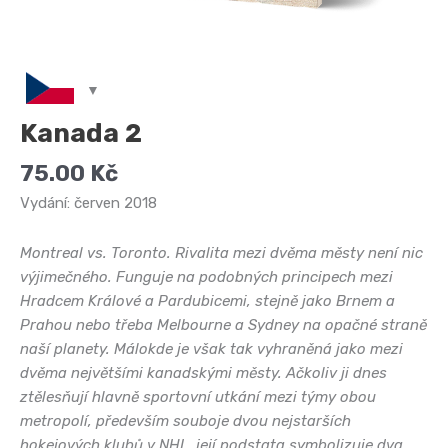
Kanada 2
75.00
Kč
Vydání: červen 2018
Montreal vs. Toronto. Rivalita mezi dvěma městy není nic
výjimečného. Funguje na podobných principech mezi
Hradcem Králové a Pardubicemi, stejně jako Brnem a
Prahou nebo třeba Melbourne a Sydney na opačné straně
naší planety. Málokde je však tak vyhraněná jako mezi
dvěma největšími kanadskými městy. Ačkoliv ji dnes
ztělesňují hlavně sportovní utkání mezi týmy obou
metropolí, především souboje dvou nejstarších
hokejových klubů v NHL, její podstata symbolizuje dva