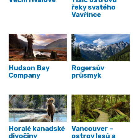
řeky svatého
Vavřince
Hudson Bay
Rogersův
Company
průsmyk
Horalé kanadské
Vancouver –
divočiny
ostrov lesů a