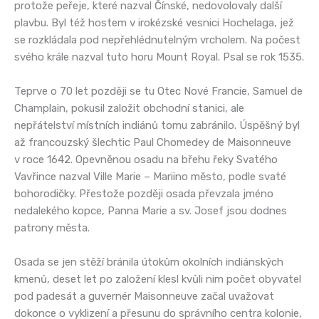
protože peřeje, které nazval Čínské, nedovolovaly další
plavbu. Byl též hostem v irokézské vesnici Hochelaga, jež
se rozkládala pod nepřehlédnutelným vrcholem. Na počest
svého krále nazval tuto horu Mount Royal. Psal se rok 1535.
Teprve o 70 let později se tu Otec Nové Francie, Samuel de
Champlain, pokusil založit obchodní stanici, ale
nepřátelství místních indiánů tomu zabránilo. Úspěšný byl
až francouzský šlechtic Paul Chomedey de Maisonneuve
v roce 1642. Opevněnou osadu na břehu řeky Svatého
Vavřince nazval Ville Marie – Mariino město, podle svaté
bohorodičky. Přestože později osada převzala jméno
nedalekého kopce, Panna Marie a sv. Josef jsou dodnes
patrony města.
Osada se jen stěží bránila útokům okolních indiánských
kmenů, deset let po založení klesl kvůli nim počet obyvatel
pod padesát a guvernér Maisonneuve začal uvažovat
dokonce o vyklizení a přesunu do správního centra kolonie,