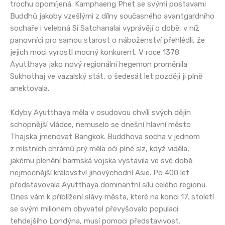
trochu opomíjená. Kamphaeng Phet se svými postavami
Buddhů jakoby vzešlými z dílny současného avantgardního
sochaře i velebná Si Satchanalai vyprávějí o době, v níž
panovníci pro samou starost o náboženství přehlédli, že
jejich moci vyrostl mocný konkurent. V roce 1378
Ayutthaya jako nový regionální hegemon proměnila
Sukhothaj ve vazalský stát, o šedesát let později ji plně
anektovala.
Kdyby Ayutthaya měla v osudovou chvíli svých dějin
schopnější vládce, nemuselo se dnešní hlavní město
Thajska jmenovat Bangkok. Buddhova socha v jednom
z místních chrámů prý měla oči plné slz, když viděla,
jakému plenění barmská vojska vystavila ve své době
nejmocnější království jihovýchodní Asie. Po 400 let
představovala Ayutthaya dominantní sílu celého regionu.
Dnes vám k přiblížení slávy města, které na konci 17. století
se svým milionem obyvatel převyšovalo populaci
tehdejšího Londýna, musí pomoci představivost.