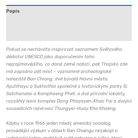
Popis
Další informace
Hodnocení (0)
Pokud se necháváte inspirovat seznamem Světového
dědictví UNESCO jako doporučením toho
nejzajímavějšího, co daná země nabízí, pak Thajsko zde
má zapsáno pět míst – významné archeologické
naleziště Ban Chiang, dvě bývalá hlavní města,
Ayutthayu a Sukhothai společně s historickými parky Si
Satchanalai a Kamphaeng Phet, a dvě přírodní lokality,
rozsáhlý lesní komplex Dong Phayayen-Khao Yai a dvojici
sousedících rezervací Thungyai-Huay Kha Khaeng.
Kdyby v roce 1966 jeden mladý americký sociolog
provádějící výzkum v oblasti Ban Chiangu nezakopl o