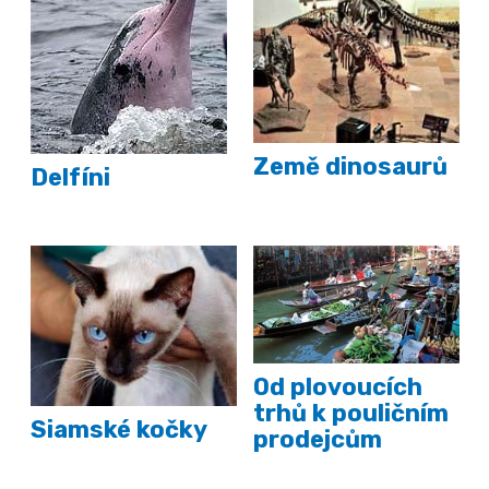
Země dinosaurů
Delfíni
Od plovoucích
trhů k pouličním
Siamské kočky
prodejcům