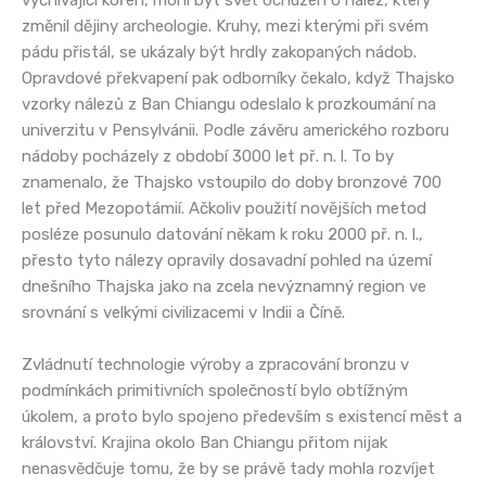
vyčnívající kořen, mohl být svět ochuzen o nález, který
změnil dějiny archeologie. Kruhy, mezi kterými při svém
pádu přistál, se ukázaly být hrdly zakopaných nádob.
Opravdové překvapení pak odborníky čekalo, když Thajsko
vzorky nálezů z Ban Chiangu odeslalo k prozkoumání na
univerzitu v Pensylvánii. Podle závěru amerického rozboru
nádoby pocházely z období 3000 let př. n. l. To by
znamenalo, že Thajsko vstoupilo do doby bronzové 700
let před Mezopotámií. Ačkoliv použití novějších metod
posléze posunulo datování někam k roku 2000 př. n. l.,
přesto tyto nálezy opravily dosavadní pohled na území
dnešního Thajska jako na zcela nevýznamný region ve
srovnání s velkými civilizacemi v Indii a Číně.
Zvládnutí technologie výroby a zpracování bronzu v
podmínkách primitivních společností bylo obtížným
úkolem, a proto bylo spojeno především s existencí měst a
království. Krajina okolo Ban Chiangu přitom nijak
nenasvědčuje tomu, že by se právě tady mohla rozvíjet