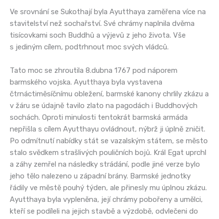
Ve srovnání se Sukothají byla Ayutthaya zaměřena více na
stavitelství než sochařství. Své chrámy naplnila dvěma
tisícovkami soch Buddhů a výjevů z jeho života. Vše
s jediným cílem, podtrhnout moc svých vládců.
Tato moc se zhroutila 8.dubna 1767 pod náporem
barmského vojska. Ayutthaya byla vystavena
čtrnáctiměsíčnímu obležení, barmské kanony chrlily zkázu a
v žáru se údajně tavilo zlato na pagodách i Buddhových
sochách. Oproti minulosti tentokrát barmská armáda
nepřišla s cílem Ayutthayu ovládnout, nýbrž ji úplně zničit.
Po odmítnutí nabídky stát se vazalským státem, se město
stalo svědkem strašlivých pouličních bojů. Král Egat uprchl
a záhy zemřel na následky strádání, podle jiné verze bylo
jeho tělo nalezeno u západní brány. Barmské jednotky
řádily ve městě pouhý týden, ale přinesly mu úplnou zkázu.
Ayutthaya byla vypleněna, její chrámy pobořeny a umělci,
kteří se podíleli na jejich stavbě a výzdobě, odvlečeni do