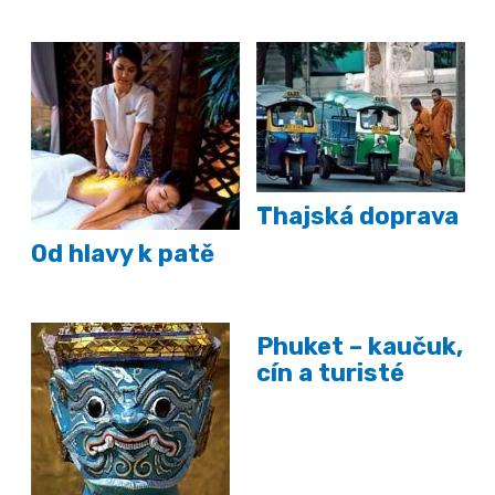
Thajská doprava
Od hlavy k patě
Phuket – kaučuk,
cín a turisté