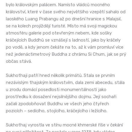
bylo královským palácem. Namísto vládců mocného
království, které v čase svého největšího vzepětí sahalo od
laoského Luang Prabangu až po dnešní hranice s Malajsií,
se na kolech projíždějí turisté. Místo má svoji magickou
atmosféru galerie pod otevřeným nebem, kde sošky
kráčejících Buddhů se vznášejí s ladností, jako by kráčely
po vodě, a kdy jenom čekáte na to, až k vám promluví více
než jedenáctimetrový Buddha z chrámu Si Chum, jak se prý
občas stává.
Sukhothaji patří hned několik primátů. Stala se prvním
nezávislým thajským královstvím, dala zemi abecedu, stála
u zrodu domácí posedlosti monumentálností jako
prostředku k dosažení nejsilnějšího dojmu. Její sochaři
začali zpodobňovat Buddhu ve všech jeho čtyřech
pozicích – sedícího, stojícího, kráčejícího i ležícího.
Sukhothaj vyrostla ve stínu mocné khmerské říše v čekání