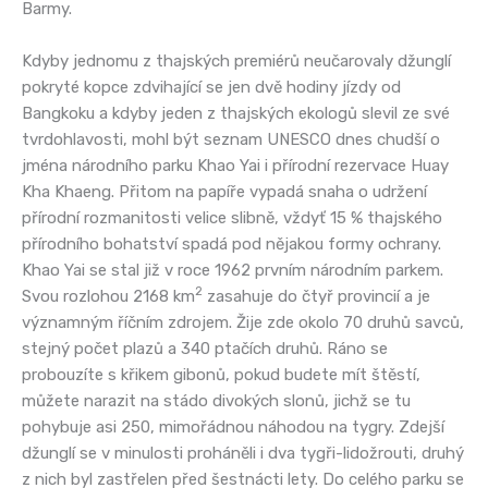
Barmy.
Kdyby jednomu z thajských premiérů neučarovaly džunglí
pokryté kopce zdvihající se jen dvě hodiny jízdy od
Bangkoku a kdyby jeden z thajských ekologů slevil ze své
tvrdohlavosti, mohl být seznam UNESCO dnes chudší o
jména národního parku Khao Yai i přírodní rezervace Huay
Kha Khaeng. Přitom na papíře vypadá snaha o udržení
přírodní rozmanitosti velice slibně, vždyť 15 % thajského
přírodního bohatství spadá pod nějakou formy ochrany.
Khao Yai se stal již v roce 1962 prvním národním parkem.
2
Svou rozlohou 2168 km
zasahuje do čtyř provincií a je
významným říčním zdrojem. Žije zde okolo 70 druhů savců,
stejný počet plazů a 340 ptačích druhů. Ráno se
probouzíte s křikem gibonů, pokud budete mít štěstí,
můžete narazit na stádo divokých slonů, jichž se tu
pohybuje asi 250, mimořádnou náhodou na tygry. Zdejší
džunglí se v minulosti proháněli i dva tygři-lidožrouti, druhý
z nich byl zastřelen před šestnácti lety. Do celého parku se