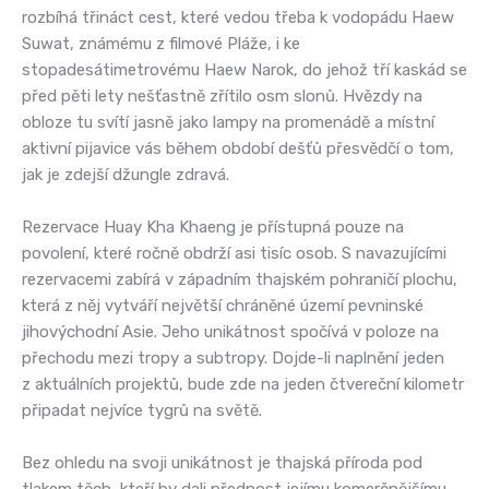
rozbíhá třináct cest, které vedou třeba k vodopádu Haew
Suwat, známému z filmové Pláže, i ke
stopadesátimetrovému Haew Narok, do jehož tří kaskád se
před pěti lety nešťastně zřítilo osm slonů. Hvězdy na
obloze tu svítí jasně jako lampy na promenádě a místní
aktivní pijavice vás během období dešťů přesvědčí o tom,
jak je zdejší džungle zdravá.
Rezervace Huay Kha Khaeng je přístupná pouze na
povolení, které ročně obdrží asi tisíc osob. S navazujícími
rezervacemi zabírá v západním thajském pohraničí plochu,
která z něj vytváří největší chráněné území pevninské
jihovýchodní Asie. Jeho unikátnost spočívá v poloze na
přechodu mezi tropy a subtropy. Dojde-li naplnění jeden
z aktuálních projektů, bude zde na jeden čtvereční kilometr
připadat nejvíce tygrů na světě.
Bez ohledu na svoji unikátnost je thajská příroda pod