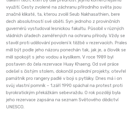
tlakem těch, kteří by dali přednost jejímu komerčnějšímu
využití. Cesty zvolené na záchranu přírodního světa jsou
značně klikaté, ta, kterou zvolil Seub Nakhasathien, bere
dech absolutností své oběti. Syn jednoho z provinčních
guvernérů vystudoval lesnickou fakultu. Působil v různých
vládních úřadech zaměřených na ochranu přírody. Vždy se
stavěl proti udělování povolení k těžbě v rezervacích. Prales
měl být podle jeho názoru ponechán tak, jak je, a člověk se
měl spokojit s jeho vodou a kyslíkem. V roce 1989 byl
postaven do čela rezervace Huay Khaeng. Od své práce
odešel s čistým stolem, dokončil poslední projekty, otevřel
památník pro rangery padlé v boji s pytláky. Dnes má i on
svůj vlastní pomník – 1.září 1990 spáchal na protest proti
byrokratickým překážkám sebevraždu. O rok později byla
jeho rezervace zapsána na seznam Světového dědictví
UNESCO.