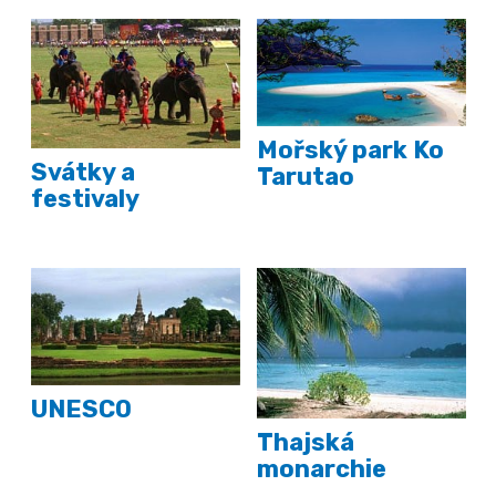
Mořský park Ko
Svátky a
Tarutao
festivaly
UNESCO
Thajská
monarchie