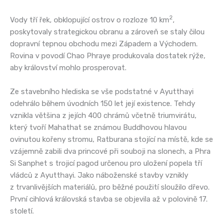
2
Vody tří řek, obklopující ostrov o rozloze 10 km
,
poskytovaly strategickou obranu a zároveň se staly čilou
dopravní tepnou obchodu mezi Západem a Východem.
Rovina v povodí Chao Phraye produkovala dostatek rýže,
aby království mohlo prosperovat.
Ze stavebního hlediska se vše podstatné v Ayutthayi
odehrálo během úvodních 150 let její existence. Tehdy
vznikla většina z jejích 400 chrámů včetně triumvirátu,
který tvoří Mahathat se známou Buddhovou hlavou
ovinutou kořeny stromu, Ratburana stojící na místě, kde se
vzájemně zabili dva princové při souboji na slonech, a Phra
Si Sanphet s trojicí pagod určenou pro uložení popela tří
vládců z Ayutthayi. Jako náboženské stavby vznikly
z trvanlivějších materiálů, pro běžné použití sloužilo dřevo.
První cihlová královská stavba se objevila až v polovině 17.
století.