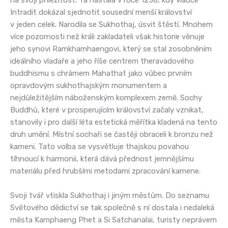
na svoji příležitost. Ta nastala v roce 1238, kdy vládce
Intradit dokázal sjednotit sousední menší království
v jeden celek. Narodila se Sukhothaj, úsvit štěstí. Mnohem
více pozornosti než králi zakladateli však historie věnuje
jeho synovi Ramkhamhaengovi, který se stal zosobněním
ideálního vladaře a jeho říše centrem theravadového
buddhismu s chrámem Mahathat jako vůbec prvním
opravdovým sukhothajským monumentem a
nejdůležitějším náboženským komplexem země. Sochy
Buddhů, které v prosperujícím království začaly vznikat,
stanovily i pro další léta estetická měřítka kladená na tento
druh umění. Místní sochaři se častěji obraceli k bronzu než
kameni. Tato volba se vysvětluje thajskou povahou
tíhnoucí k harmonii, která dává přednost jemnějšímu
materiálu před hrubšími metodami zpracování kamene.
Svoji tvář vtiskla Sukhothaj i jiným městům. Do seznamu
Světového dědictví se tak společně s ní dostala i nedaleká
města Kamphaeng Phet a Si Satchanalai, turisty neprávem