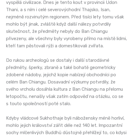
vyspělá civilizace. Dnes je tento kout v provincii Udon
Thani, a s ním i celé severovýchodní Thajsko, Isan,
nejméně rozvinutým regionem. Před tisíci lety tomu však
mohlo být jinak, zvláště když další nálezy potvrdily
skutečnost, že předměty nebyly do Ban Chiangu
přivezeny, ale všechny byly vyrobeny přímo na místě lidmi,
kteří tam pěstovali rýži a domestikovali zvířata.
Do rukou archeologů se dostaly i další starodávné
předměty, šperky, zbraně a také bohatě geometricky
zdobené nádoby, jejichž kopie nabízejí obchodníci po
celém Ban Chiangu. Dosavadní výzkumy potvrdily, že
svého vrcholu dosáhla kultura z Ban Chiangu na přelomu
letopočtu, nenašly však zatím odpověď na otázku, co se
s touto společností poté stalo.
Kdyby vládcové Sukhothaje byli nábožensky méně horliví,
mohlo jejich království zářit déle než 140 let. Impozantní
sochy mlčenlivých Buddhů důstojně přehlížejí to, co kdysi