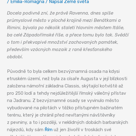
/
Emilia-Romagna
/ Napsal
Země světa
Docela podivně zní, že právě Ravenna, dnes spíše
průmyslové město v ploché krajině mezi Benátkami a
Rimini, bývala po několik staletí hlavním městem Itálie,
ba celé Západořímské říše, a přece tomu bylo tak. Svědčí
o tom i překvapivé množství zachovaných památek,
především vzácných mozaik z raně křesťanského
období.
Původně to byla celkem bezvýznamná osada na kdysi
etruském území, než byla za císaře Augusta v její blízkosti
založena námořní základna Classis, skýtající kotviště až
pro 250 lodí a tehdy nejdůležitější římský válečný přístav
na Jadranu. Z bezvýznamné osady se vyvinulo město
vybudované na pilotách v těžko přístupném bažinatém
terénu, který je chránil před nevítanými návštěvníky
z pevniny, a to i později, v neklidných dobách barbarských
nájezdů, kdy sám
Řím
už jen živořil v troskách své