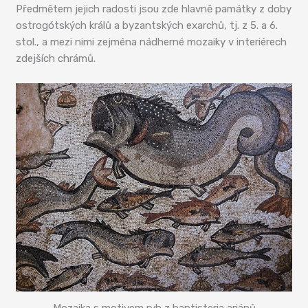
Předmětem jejich radosti jsou zde hlavně památky z doby
ostrogótských králů a byzantských exarchů, tj. z 5. a 6.
stol., a mezi nimi zejména nádherné mozaiky v interiérech
zdejších chrámů.
Mozaika s motivem ryb z baptisteria ariánů