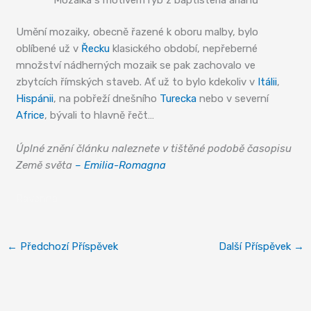
Umění mozaiky, obecně řazené k oboru malby, bylo
oblíbené už v
Řecku
klasického období, nepřeberné
množství nádherných mozaik se pak zachovalo ve
zbytcích římských staveb. Ať už to bylo kdekoliv v
Itálii
,
Hispánii
, na pobřeží dnešního
Turecka
nebo v severní
Africe
, bývali to hlavně řečt…
Úplné znění článku naleznete v tištěné podobě časopisu
Země světa
– Emilia-Romagna
Ravenna
←
Předchozí Příspěvek
Další Příspěvek
→