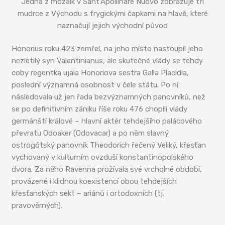
Jedna z mozaik v Sant’Apollinare Nuovo zobrazuje tři
mudrce z Východu s frygickými čapkami na hlavě, které
naznačují jejich východní původ
Honorius roku 423 zemřel, na jeho místo nastoupil jeho
nezletilý syn Valentinianus, ale skutečné vlády se tehdy
coby regentka ujala Honoriova sestra Galla Placidia,
poslední významná osobnost v čele státu. Po ní
následovala už jen řada bezvýznamných panovníků, než
se po definitivním zániku říše roku 476 chopili vlády
germánští králové – hlavní aktér tehdejšího palácového
převratu Odoaker (Odovacar) a po něm slavný
ostrogótský panovník Theodorich řečený Veliký, křesťan
vychovaný v kulturním ovzduší konstantinopolského
dvora. Za něho Ravenna prožívala své vrcholné období,
provázené i klidnou koexistencí obou tehdejších
křesťanských sekt – ariánů i ortodoxních (tj.
pravověrných).