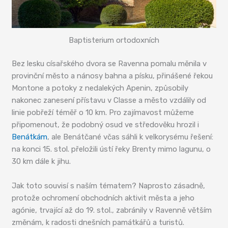
Baptisterium ortodoxních
Bez lesku císařského dvora se Ravenna pomalu měnila v
provinční město a nánosy bahna a písku, přinášené řekou
Montone a potoky z nedalekých Apenin, způsobily
nakonec zanesení přístavu v Classe a město vzdálily od
linie pobřeží téměř o 10 km. Pro zajímavost můžeme
připomenout, že podobný osud ve středověku hrozil i
Benátkám
, ale Benátčané včas sáhli k velkorysému řešení:
na konci 15. stol. přeložili ústí řeky Brenty mimo lagunu, o
30 km dále k jihu.
Jak toto souvisí s naším tématem? Naprosto zásadně,
protože ochromení obchodních aktivit města a jeho
agónie, trvající až do 19. stol., zabránily v Ravenně větším
změnám, k radosti dnešních památkářů a turistů.