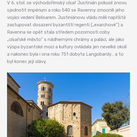
V 6. stol. se východořímský císař Justinián pokusil znovu
sjednotit impérium a roku 540 se Ravenny zmocnili jeho
vojáci vedení Belisarem. Justiniánovu vládu měli napříště
zastupovat dosazení byzantští regenti („exarchové“) a
Ravenna se opět stala středem pozornosti coby
„císařské město“ s nádhernými chrámy a paláci, ale jako
výspa byzantské moci a kultury ovládala jen nevelké okolí
a nakonec byla i ona roku 751 dobyta Langobardy… a to
byl konec její slávy.