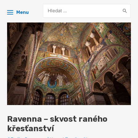
Search
Menu
for:
Ravenna – skvost raného
křesťanství