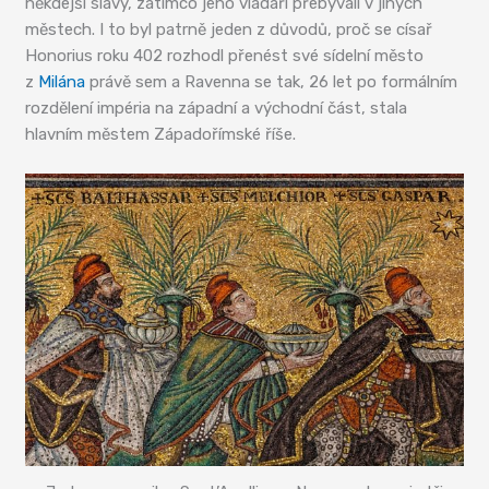
někdejší slávy, zatímco jeho vladaři přebývali v jiných
městech. I to byl patrně jeden z důvodů, proč se císař
Honorius roku 402 rozhodl přenést své sídelní město
z
Milána
právě sem a Ravenna se tak, 26 let po formálním
rozdělení impéria na západní a východní část, stala
hlavním městem Západořímské říše.