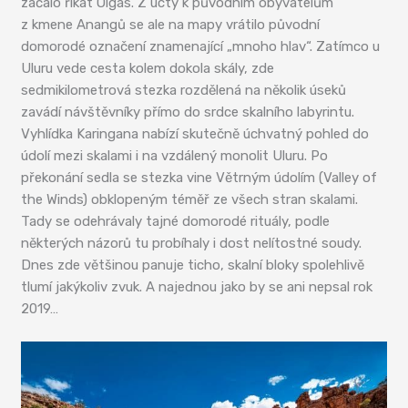
začalo říkat Olgas. Z úcty k původním obyvatelům
z kmene Anangů se ale na mapy vrátilo původní
domorodé označení znamenající „mnoho hlav“. Zatímco u
Uluru vede cesta kolem dokola skály, zde
sedmikilometrová stezka rozdělená na několik úseků
zavádí návštěvníky přímo do srdce skalního labyrintu.
Vyhlídka Karingana nabízí skutečně úchvatný pohled do
údolí mezi skalami i na vzdálený monolit Uluru. Po
překonání sedla se stezka vine Větrným údolím (Valley of
the Winds) obklopeným téměř ze všech stran skalami.
Tady se odehrávaly tajné domorodé rituály, podle
některých názorů tu probíhaly i dost nelítostné soudy.
Dnes zde většinou panuje ticho, skalní bloky spolehlivě
tlumí jakýkoliv zvuk. A najednou jako by se ani nepsal rok
2019…