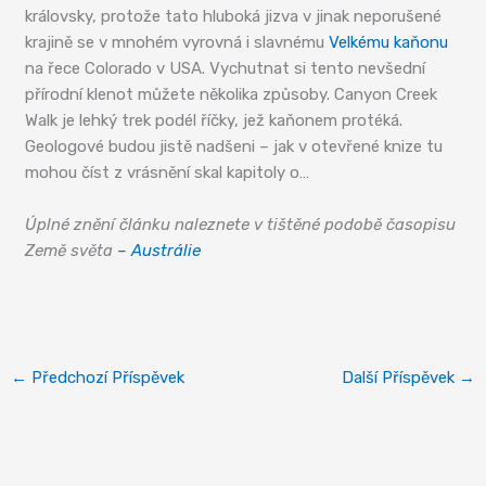
královsky, protože tato hluboká jizva v jinak neporušené
krajině se v mnohém vyrovná i slavnému
Velkému kaňonu
na řece Colorado v USA. Vychutnat si tento nevšední
přírodní klenot můžete několika způsoby. Canyon Creek
Walk je lehký trek podél říčky, jež kaňonem protéká.
Geologové budou jistě nadšeni – jak v otevřené knize tu
mohou číst z vrásnění skal kapitoly o…
Úplné znění článku naleznete v tištěné podobě časopisu
Země světa
– Austrálie
Rudý střed
←
Předchozí Příspěvek
Další Příspěvek
→