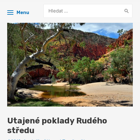
Search
Menu
for:
Utajené poklady Rudého
středu