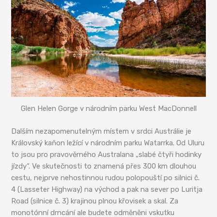
Glen Helen Gorge v národním parku West MacDonnell
Dalším nezapomenutelným místem v srdci Austrálie je
Královský kaňon ležící v národním parku Watarrka. Od Uluru
to jsou pro pravověrného Australana „slabé čtyři hodinky
jízdy“. Ve skutečnosti to znamená přes 300 km dlouhou
cestu, nejprve nehostinnou rudou polopouští po silnici č.
4 (Lasseter Highway) na východ a pak na sever po Luritja
Road (silnice č. 3) krajinou plnou křovisek a skal. Za
monotónní drncání ale budete odměněni vskutku