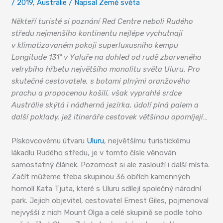
/
2019
,
Austrálie
/ Napsal
Země světa
Někteří turisté si poznání Red Centre neboli Rudého
středu nejmenšího kontinentu nejlépe vychutnají
v klimatizovaném pokoji superluxusního kempu
Longitude 131º v Yaluře na dohled od rudě zbarveného
velrybího hřbetu největšího monolitu světa Uluru. Pro
skutečné cestovatele, s botami plnými oranžového
prachu a propocenou košilí, však vyprahlé srdce
Austrálie skýtá i nádherná jezírka, údolí plná palem a
další poklady, jež itineráře cestovek většinou opomíjejí…
Pískovcovému útvaru
Uluru
, největšímu turistickému
lákadlu Rudého středu, je v tomto čísle věnován
samostatný článek. Pozornost si ale zaslouží i další místa.
Začít můžeme třeba skupinou 36 obřích kamenných
homolí Kata Tjuta, které s Uluru sdílejí společný národní
park. Jejich objevitel, cestovatel Ernest Giles, pojmenoval
nejvyšší z nich Mount Olga a celé skupině se podle toho