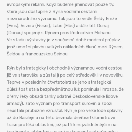
evropskými řekami. Když budeme jmenovat pouze ty,
které jsou dostupné z Rýna vodními cestami
mezinárodního významu, tak jsou to vedle Šeldy Emže
(Ems), Vezera (Weser), Labe (Elbe) a dále též Dunaj
(Donau) spojený s Rýnem prostřednictvím Mohanu.
Ve stadiu výstavby je v současné době moderní průplav,
jenž umožní plavbu velkých nákladních člunů mezi Rýnem,
Šeldou a francouzskou Seinou.
Rýn byl strategicky i obchodně významnou vodní cestou
již ve starověku a zůstal jí po celý středověk i v novověku.
Teprve v posledním čtvrtstoletí se jeho strategická
důležitost stala bezpředmětnou (už pominula i hrozba, že
břehy řeky obsadí tanky udatné Československé lidové
armády), zato význam pro transport surovin a zboží
neustále průběžně vzrůstal. Rýn je pro velké lodě splavný
až do Basileje a na této bezmála devítisetkilometrové
trase protéká oblastmi, jež patří k nejzalidněnějším na
kontinentu, oblastmi s vysokou koncentrací průmyslu i