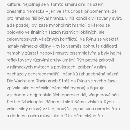
kultuře. Nejpilněji se v tomto směru činil na území
dnešního Německa – jen ve stručnosti připomeňme, že
pro římskou říši býval hranicí, u níž končil civilizovaný svět,
a že později byl zase mnohokrát hranicí, o kterou se
bojovalo ve finálních fázích různých lokálních, ale i
celoevropských válečných konfliktů. Na Rýnu se vícekrát
lámaly německé dějiny – tyto vesměs pohnuté události
nemohly zůstat nepovšimnuty písemnictvím a byly hojně
reflektovány různými druhy umění. Rýn pevně zakotvil
v německých mýtech a pověstech, zalíbení v něm
nacházely generace malířů i básníků (zhudebněná báseň
Die Wacht am Rhein aneb Stráž na Rýnu se svého času
zpívala jako neoficiální německá hymna) a figuruje i
v jednom z nejproslulejších operních děl, Wagnerově sérii
Prsten Nibelungův. Během staletí Němci získali k Rýnu
velice silný citový vztah, povýšili jej na svou národní řeku
a dodnes o něm mluví jako o Otci německých řek.