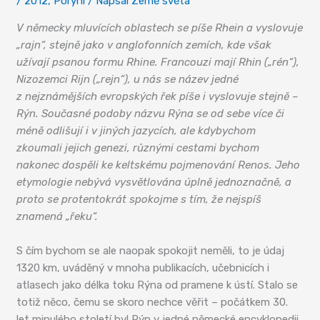
/
2012
,
Porýní
/ Napsal
Země světa
V německy mluvících oblastech se píše Rhein a vyslovuje
„rajn“, stejně jako v anglofonních zemích, kde však
užívají psanou formu Rhine. Francouzi mají Rhin („rén“),
Nizozemci Rijn („rejn“), u nás se název jedné
z nejznámějších evropských řek píše i vyslovuje stejně –
Rýn. Současné podoby názvu Rýna se od sebe více či
méně odlišují i v jiných jazycích, ale kdybychom
zkoumali jejich genezi, různými cestami bychom
nakonec dospěli ke keltskému pojmenování Renos. Jeho
etymologie nebývá vysvětlována úplně jednoznačně, a
proto se protentokrát spokojme s tím, že nejspíš
znamená „řeku“.
S čím bychom se ale naopak spokojit neměli, to je údaj
1320 km, uváděný v mnoha publikacích, učebnicích i
atlasech jako délka toku Rýna od pramene k ústí. Stalo se
totiž něco, čemu se skoro nechce věřit – počátkem 30.
let minulého století byl Rýn v jedné německé encyklopedii