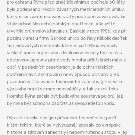
pro ochranu Rýna před znečišťováním a počínaje 60. léty
bylo podepsáno několik závazných mezinárodních úmluv,
kterými se zainteresované státy postupně zavazovaly ke
stále přísnějším ochranářským opatřením. Vše ještě
urychlila průmyslová havárie u Basileje v roce 1986, kdy při
požáru v areálu firmy Sandoz uniklo do řeky několik desítek
tun jedovatých chemikálií, které v části Rýna vyhubily
veškeré vodní organismy a kvůli nimž musely být na čas
odstaveny úpravny pitné vody mnoha příbřežních měst a
obcí. V posledních desetiletích je do ochranářských
opatření navíc zahrnován i nový způsob ochrany před
povodněmi. Dosavadní technicistní způsoby (především
výstavba hrází) se moc neosvědčily, a tak v okolí toku
Horního Rýna začala být budována soustava poldrů, jež
by měla být schopna zadržet až dvousetletou vodu.
Rýn ale zdaleka není jen přírodním fenoménem; patří
k těm řekám, které se nejvýrazněji zapsaly do evropské
historie a zároveň zanechaly i nepominutelnou stopu v její