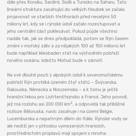
dále přes Korsiku, Sardinii, Sicílii a Tunisko na Saharu. Tato
lineární struktura zasahující do velkých hloubek se začala
projevovat ve starších třetihorách před necelými 50
miliony let, kdy se i rýnské údolí začalo rozestupovat a
jeho centrální část poklesávat. Pokud půjde všechno
nadále tak, jak se dnes předpokládá, potom se Rýn časem
změní v mořský záliv a za nějakých 100 až 150 milionů let
bude například Wiesbaden stát na východním pobřeží
nového oceánu, kdežto Mohuč bude v zámoří.
Na své dlouhé pouti z alpských údolí k severomořskému
pobřeží Rýn protéká územím čtyř států – Švýcarska,
Rakouska, Německa a Nizozemska – a k tomu je ještě
hraniční řekou pro Lichtenštejnsko a Francii. Jeho povodí,
2
jež má rozlohu asi 200 000 km
, a odpovídá tak přibližně
rozloze Běloruska, navíc zasahuje i na území Belgie,
Lucemburska a nepatrným dílem do Itálie. Rýnské vody se
ale nedrží jen v přírodou vymezených hranicích,
prostřednictvím průplavů mají spojení s mnoha