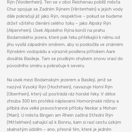
Rýn (Vorderrhein). Ten se v obci Reichenau poblíž města
Chur spojuje se Zadním Rýnem (Hinterrhein) a jejich vody
dále pokračují již jako Rýn, respektive – pokud se budeme
držet vžitého členění celého toku – jako Alpský Rýn
(Alpenrhein). Úsek Alpského Rýna končí na prahu
Bodamského jezera, které pak řeku přitékající k němu od
jihu vysílá západním směrem, aby si poskočila ve známém
Rýnském vodopádu a výrazně posílena přítokem Aare
dosáhla Basileje. Tam se prudkým ohybem znovu vrací do
původního směru a pokračuje k severu.
Na úsek mezi Bodamským jezerem a Basilejí, jenž se
nazývá Vysoký Rýn (Hochrhein), navazuje Horní Rýn
(Oberrhein), který už postrádá ráz horské řeky. V délce
zhruba 300 km protéká náplavami Hornorýnské nížiny a
přibírá dva velké pravostranné přítoky Neckar a Mohan
(Main). U města Bingen am Rhein začíná Střední Rýn
(Mittelrhein) sahající až k Bonnu, kam si razí cestu úzkým
skalnatým údolím – ano, přesně tím, které je jedním