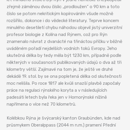
zřejmě záměnou dvou číslic „prodloužen“ o 90 km a toto
číslo se potom nekritickým kopírováním všude možně
rozšířilo, dokonce i do vědecké literatury. Teprve koncem
minulého desetiletí chybu náhodou objevil jistý univerzitní
profesor biologie z Kolína nad Rýnem, což pro Rýn
znamenalo návrat z dvanácté na třináctou příčku v běžně
uváděném pořadí nejdelších vodních toků Evropy. Jeho
skutečná délka by tedy měla být 1230 km, případně podle
některých v současnosti publikovaných údajů o dva až tři
kilometry větší. Zajímavé na tom je, že ještě ve druhé
dekádě 19. stol. by se ona popletená délka od skutečnosti
moc nelišila. Po roce 1817 ale kvůli snazší plavbě započaly
práce na regulaci rýnského koryta a v následujících
padesáti letech byla řeka jen v Hornorýnské nížině
napřímena o více než 70 kilometrů.
Kolébkou Rýna je švýcarský kanton Graubünden, kde nad
průsmykem Oberalppass (2044 m n.m.) pramení Přední