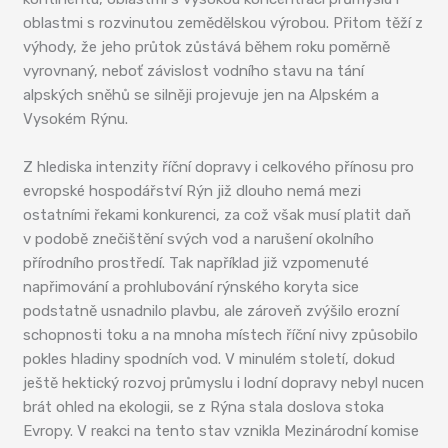
oblastmi s rozvinutou zemědělskou výrobou. Přitom těží z
výhody, že jeho průtok zůstává během roku poměrně
vyrovnaný, neboť závislost vodního stavu na tání
alpských sněhů se silněji projevuje jen na Alpském a
Vysokém Rýnu.
Z hlediska intenzity říční dopravy i celkového přínosu pro
evropské hospodářství Rýn již dlouho nemá mezi
ostatními řekami konkurenci, za což však musí platit daň
v podobě znečištění svých vod a narušení okolního
přírodního prostředí. Tak například již vzpomenuté
napřimování a prohlubování rýnského koryta sice
podstatně usnadnilo plavbu, ale zároveň zvýšilo erozní
schopnosti toku a na mnoha místech říční nivy způsobilo
pokles hladiny spodních vod. V minulém století, dokud
ještě hektický rozvoj průmyslu i lodní dopravy nebyl nucen
brát ohled na ekologii, se z Rýna stala doslova stoka
Evropy. V reakci na tento stav vznikla Mezinárodní komise