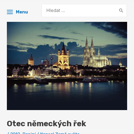
Search
Menu
for:
Otec německých řek