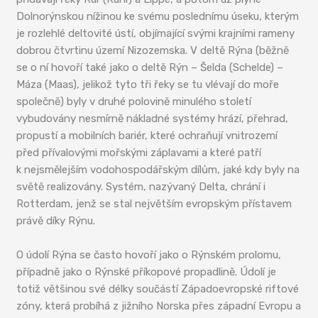
Dolnorýnskou nížinou ke svému poslednímu úseku, kterým
je rozlehlé deltovité ústí, objímající svými krajními rameny
dobrou čtvrtinu území Nizozemska. V deltě Rýna (běžně
se o ní hovoří také jako o deltě Rýn – Šelda (Schelde) –
Máza (Maas), jelikož tyto tři řeky se tu vlévají do moře
společně) byly v druhé polovině minulého století
vybudovány nesmírně nákladné systémy hrází, přehrad,
propustí a mobilních bariér, které ochraňují vnitrozemí
před přívalovými mořskými záplavami a které patří
k nejsmělejším vodohospodářským dílům, jaké kdy byly na
světě realizovány. Systém, nazývaný Delta, chrání i
Rotterdam, jenž se stal největším evropským přístavem
právě díky Rýnu.
O údolí Rýna se často hovoří jako o Rýnském prolomu,
případně jako o Rýnské příkopové propadlině. Údolí je
totiž většinou své délky součástí Západoevropské riftové
zóny, která probíhá z jižního Norska přes západní Evropu a