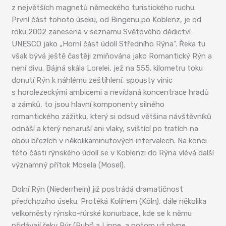
z největších magnetů německého turistického ruchu.
První část tohoto úseku, od Bingenu po Koblenz, je od
roku 2002 zanesena v seznamu Světového dědictví
UNESCO jako „Horní část údolí Středního Rýna“. Řeka tu
však bývá ještě častěji zmiňována jako Romantický Rýn a
není divu. Bájná skála Lorelei, jež na 555. kilometru toku
donutí Rýn k náhlému zeštíhlení, spousty vinic
s horolezeckými ambicemi a nevídaná koncentrace hradů
a zámků, to jsou hlavní komponenty silného
romantického zážitku, který si odsud většina návštěvníků
odnáší a který nenaruší ani vlaky, svištící po tratích na
obou březích v několikaminutových intervalech. Na konci
této části rýnského údolí se v Koblenzi do Rýna vlévá další
významný přítok Mosela (Mosel).
Dolní Rýn (Niederrhein) již postrádá dramatičnost
předchozího úseku. Protéká Kolínem (Köln), dále několika
velkoměsty rýnsko-rúrské konurbace, kde se k němu
přidávají řeky Rúr (Ruhr) a Lippe, a potom už plyne