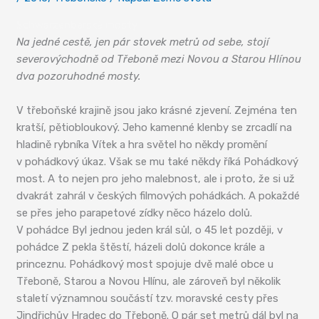
Schwarzenberské mosty
Na jedné cestě, jen pár stovek metrů od sebe, stojí
severovýchodně od Třeboně mezi Novou a Starou Hlínou
dva pozoruhodné mosty.
V třeboňské krajině jsou jako krásné zjevení. Zejména ten
kratší, pětiobloukový. Jeho kamenné klenby se zrcadlí na
hladině rybníka Vítek a hra světel ho někdy promění
v pohádkový úkaz. Však se mu také někdy říká Pohádkový
most. A to nejen pro jeho malebnost, ale i proto, že si už
dvakrát zahrál v českých filmových pohádkách. A pokaždé
se přes jeho parapetové zídky něco házelo dolů.
V pohádce Byl jednou jeden král sůl, o 45 let později, v
pohádce Z pekla štěstí, házeli dolů dokonce krále a
princeznu. Pohádkový most spojuje dvě malé obce u
Třeboně, Starou a Novou Hlínu, ale zároveň byl několik
staletí významnou součástí tzv. moravské cesty přes
Jindřichův Hradec do Třeboně. O pár set metrů dál byl na