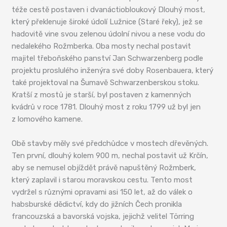
téže cestě postaven i dvanáctiobloukový Dlouhý most,
který překlenuje široké údolí Lužnice (Staré řeky), jež se
hadovitě vine svou zelenou údolní nivou a nese vodu do
nedalekého Rožmberka. Oba mosty nechal postavit
majitel třeboňského panství Jan Schwarzenberg podle
projektu proslulého inženýra své doby Rosenbauera, který
také projektoval na Šumavě Schwarzenberskou stoku.
Kratší z mostů je starší, byl postaven z kamenných
kvádrů v roce 1781. Dlouhý most z roku 1799 už byl jen
z lomového kamene.
Obě stavby měly své předchůdce v mostech dřevěných.
Ten první, dlouhý kolem 900 m, nechal postavit už Krčín,
aby se nemusel objíždět právě napuštěný Rožmberk,
který zaplavil i starou moravskou cestu. Tento most
vydržel s různými opravami asi 150 let, až do válek o
habsburské dědictví, kdy do jižních Čech pronikla
francouzská a bavorská vojska, jejichž velitel Törring