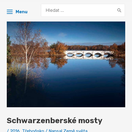
Search
Menu
for:
Schwarzenberské mosty
/
2016
,
Třeboňsko
/ Napsal
Země světa