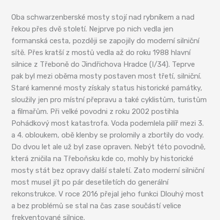
Oba schwarzenberské mosty stojí nad rybníkem a nad
řekou přes dvě století. Nejprve po nich vedla jen
formanská cesta, později se zapojily do moderní silniční
sítě. Přes kratší z mostů vedla až do roku 1988 hlavní
silnice z Třeboně do Jindřichova Hradce (I/34). Teprve
pak byl mezi oběma mosty postaven most třetí, silniční.
Staré kamenné mosty získaly status historické památky,
sloužily jen pro místní přepravu a také cyklistům, turistům
a filmařům. Při velké povodni z roku 2002 postihla
Pohádkový most katastrofa. Voda podemlela pilíř mezi 3.
a 4. obloukem, obě klenby se prolomily a zbortily do vody.
Do dvou let ale už byl zase opraven. Nebýt této povodně,
která zničila na Třeboňsku kde co, mohly by historické
mosty stát bez opravy další staletí. Zato moderní silniční
most musel jít po pár desetiletích do generální
rekonstrukce. V roce 2016 přejal jeho funkci Dlouhý most
a bez problémů se stal na čas zase součástí velice
frekventované silnice.