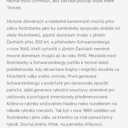
nechal most strhnout, aby zastavil postup vojsk Marie
Terezie.
Historie dřevěných a následně kamenných mostů přes
zálivy Rožmberka jako by symbolicky spojovala období od
vlády Rožmberků, jejichž dominium trvalo v jižních
Čechách přes 300 let, a příchodem Schwarzenbergů
v roce 1660, kteří vytvořili v jižních Čechách neméně
mocné dominium trvající až do roku 1945. Mezidobí mezi
Rožmberky a Schwarzenbergy patřilo k temné době
pobělohorské, kdy devastace krajiny i majetků dosáhla za
třicetileté války svého vrcholu. První generace
Schwarzenbergů v podstatě jen opravovala zpustlé
panství, další generace rybniční soustavy víceméně jen
udržovaly a postupně zmenšovaly předimenzované
Krčínovy rybníky snižováním hladiny nebo rozdělením na
několik rybníků menších. Tak byl v roce 1880 oddělen od
Rožmberka i jeho záliv, ze kterého se stal samostatný
rybník. Dostal jméno Vítek, na památku Vítkovců.