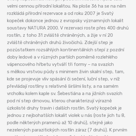
velmi cennou přírodní lokalitou. Na ploše 36 ha se na něm
rozkládá přírodní rezervace a od roku 2007 je Svatý
kopeček dokonce jednou z evropsky významných lokalit
soustavy NATURA 2000. V rezervaci roste přes 400 druhů
rostlin, z toho 31 zvláště chráněných, a žije v ní 20
zvláště chráněných druhů živočichů. Zdejší step je
pozůstatkem rozsáhlých kontinentálních stepí z pozdní
doby ledové a v různých partiích poměrně rozlehlého
vápencového hřbetu vytváří tři formy – na svazích
s mělkou vrstvou půdy s minimem živin skalní step, tam,
kde se projevuje vliv spásání či sečení, luční step, v níž
převládají rostliny s relativně širšími listy, a na samém
vrcholku kolem kaple sv. Šebestiána a na jižních svazích
pod ní step drnovou, kterou charakterizují výrazně
úzkolisté druhy travin i dalších rostlin. Svatý kopeček je
jednou z nejbohatších lokalit violek u nás (roste jich tu 8,
podle některých pramenů až 10 druhů), stejně jako
nezelených parazitických rostlin záraz (7 druhů). K prvním