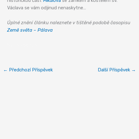
historickou část
Mikulova
se zámkem a kostelem sv.
Václava se vám odjinud nenaskytne…
Úplné znění článku naleznete v tištěné podobě časopisu
Země světa – Pálava
Svatý kopeček
←
Předchozí Příspěvek
Další Příspěvek
→