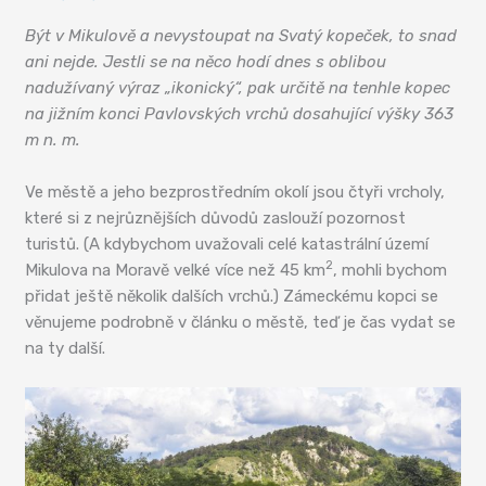
Být v Mikulově a nevystoupat na Svatý kopeček, to snad
ani nejde. Jestli se na něco hodí dnes s oblibou
nadužívaný výraz „ikonický“, pak určitě na tenhle kopec
na jižním konci Pavlovských vrchů dosahující výšky 363
m n. m.
Ve městě a jeho bezprostředním okolí jsou čtyři vrcholy,
které si z nejrůznějších důvodů zaslouží pozornost
turistů. (A kdybychom uvažovali celé katastrální území
2
Mikulova na Moravě velké více než 45 km
, mohli bychom
přidat ještě několik dalších vrchů.) Zámeckému kopci se
věnujeme podrobně v článku o městě, teď je čas vydat se
na ty další.