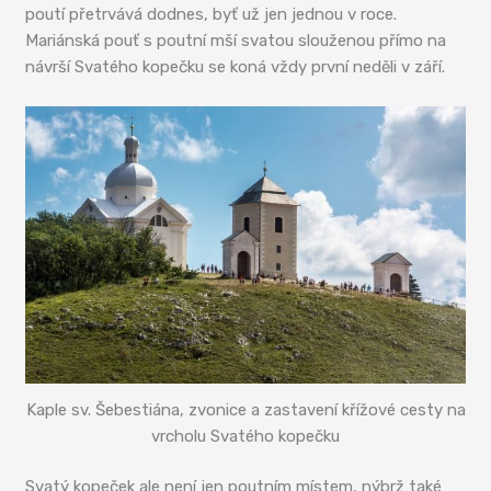
poutí přetrvává dodnes, byť už jen jednou v roce.
Mariánská pouť s poutní mší svatou slouženou přímo na
návrší Svatého kopečku se koná vždy první neděli v září.
Kaple sv. Šebestiána, zvonice a zastavení křížové cesty na
vrcholu Svatého kopečku
Svatý kopeček ale není jen poutním místem, nýbrž také