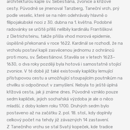
architekturou kaple sv. Šebestiána, zvonice a křížové
cesty. Původně se jmenoval Tanzberg, Taneční vrch, prý
podle veselic, které se na něm odehrávaly hlavně o
filipojakubské noci z 30. dubna na 1. května. Podobné
radovánky se určitě příliš nelíbily kardinálu Františkovi
z Dietrichsteinu, takže přišla vhod morová epidemie,
úspěšně překonaná v roce 1622. Kardinál se rozhodl, že na
vrcholu postaví kapli zasvěcenou jednomu z ochránců
proti moru, sv. Šebestiánovi. Stavěla se v letech 1623–
1630, o dva roky později byla hotová i samostatně stojící
zvonice. V té době již také existovaly kapličky lemující
přístupovou cestu a umožňující stoupajícím poutníkům na
chvilku si odpočinout v zamyšlení. Nebyla to ještě úplná
křížová cesta, jak ji známe dnes. Původně vzniklo pouze
sedm kapliček, jejich sochařská výzdoba je ale o něco
mladší, z doby kolem roku 1700. Druhých sedm bylo
postaveno až na začátku 2. pol. 18. stol., kdy doplnily
celkový počet na tehdy již závazných 14 zastavení.
Z Tanečního vrchu se stal Svatý kopeček, kde tradice