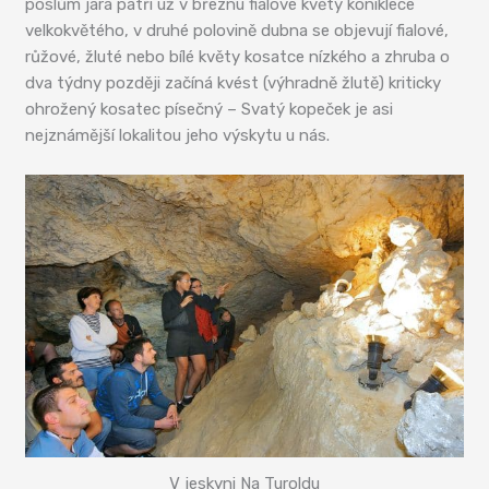
poslům jara patří už v březnu fialové květy koniklece
velkokvětého, v druhé polovině dubna se objevují fialové,
růžové, žluté nebo bílé květy kosatce nízkého a zhruba o
dva týdny později začíná kvést (výhradně žlutě) kriticky
ohrožený kosatec písečný – Svatý kopeček je asi
nejznámější lokalitou jeho výskytu u nás.
V jeskyni Na Turoldu