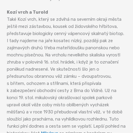
Kozí vrch a Turold
Také Kozí vrch, který se zdvihá na severním okraji města
ještě mezi zástavbou, kousek od židovského hřbitova,
představuje biologicky cenný vápencový skalnatý biotop.
I tady najdeme na jaře kosatec nízký, později pak ze
zajímavých druhů třeba mateřídoušku panonskou nebo
mochnu písečnou. Na vrcholu nevelkého skaliska vyrostl
zhruba v polovině 16. stol. hrádek, i když je to označení
poněkud nadnesené. Ve skutečnosti šlo jen o
předsunutou obrannou věž zámku – dvoupatrovou,
s břitem, ochozem a střílnami, která přispívala
k zabezpečení obchodní cesty z Brna do Vídně. Už na
konci 19. stol. mikulovský okrašlovací spolek parkově
upravil okolí věže coby místo oblíbených vycházek
měšťanů a v roce 1930 přebudoval vlastní věž, v té době
sloužící jako prachárna, na vyhlídkovou rozhlednu. Tuto
funkci plní dodnes a cesta sem se vyplatí. Lepší pohled na