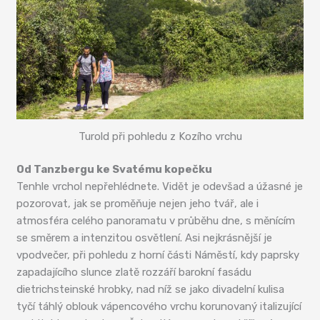
Turold při pohledu z Kozího vrchu
Od Tanzbergu ke Svatému kopečku
Tenhle vrchol nepřehlédnete. Vidět je odevšad a úžasné je
pozorovat, jak se proměňuje nejen jeho tvář, ale i
atmosféra celého panoramatu v průběhu dne, s měnícím
se směrem a intenzitou osvětlení. Asi nejkrásnější je
vpodvečer, při pohledu z horní části Náměstí, kdy paprsky
zapadajícího slunce zlatě rozzáří barokní fasádu
dietrichsteinské hrobky, nad níž se jako divadelní kulisa
tyčí táhlý oblouk vápencového vrchu korunovaný italizující