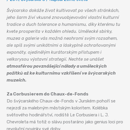
Švýcarsko dokáže život kultivovat po všech stránkách,
jeho šarm živí vkusné znovuobjevování vlastní kulturní
tradice a duch tolerance a humanismu, díky kterému tu
kvete prosperita v každém ohledu. Umělecké sbírky,
muzea a galerie vás možná neohromí svým rozsahem,
ale spíš svými unikátními a láskyplně ochraňovanými
exponáty, ojedinělým kurátorským přístupem i
velkorysou výstavní strategií. Nechte se unášet
atmosférou povznášející nálady a uměleckých
požitků až ke kulturnímu vzkříšení ve švýcarských
muzeích.
Za Corbusierem do Chaux-de-Fonds
Do švýcarského Chaux-de-Fonds v Jurském pohoří se
nejezdí za malebným městským koloritem. Kolébka
světového hodinářství, rodiště Le Corbusiera i L. J.
Chevroleta má totiž o slávu postaráno jako genius loci pro
revoluční novinky své doby.