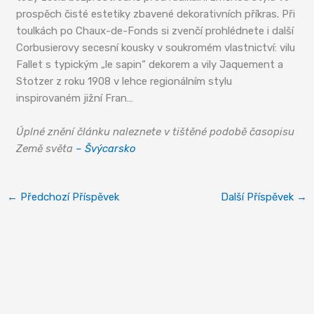
prospěch čisté estetiky zbavené dekorativních příkras. Při
toulkách po Chaux-de-Fonds si zvenčí prohlédnete i další
Corbusierovy secesní kousky v soukromém vlastnictví: vilu
Fallet s typickým „le sapin“ dekorem a vily Jaquement a
Stotzer z roku 1908 v lehce regionálním stylu
inspirovaném jižní Fran…
Úplné znění článku naleznete v tištěné podobě časopisu
Země světa
– Švýcarsko
←
Předchozí Příspěvek
Další Příspěvek
→