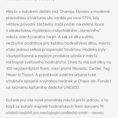
Město s bulvárem delším než Champs Elysées a moderně
pravoúhlou strukturou ulic vzniklo po roce 1794, kdy
většinu původní zástavby zničil požár, na zelené louce
s idealistickou myšlenkou industriálního „slunečního“
města orientovaného na jih. A tak se díky světlu,
nezbytné podmínce pro každou hodinářskou dílnu, město
stalo jednou velkou prosperující továrnou. Hodinky byly
všudypřítomné a exploze produkce učinila z města
metropoli světového hodinářství. Dnes tu má své dílny na
100 nejslavnějších firem, mezi jinými Movado, Cartier, Tag
Heuer či Tissot. A právě kvůli zvláštní urbanistické
struktuře spojené s výrobou hodinek je Chaux-de-Fonds i
na seznamu kulturního dědictví UNESCO.
Euforie pro vše nové proměnila město ještě jednou, a to
když se bohatí majitelé hodinářských firem koncem 19.
století nadchli pro nastupující umělecký směr – secesi.