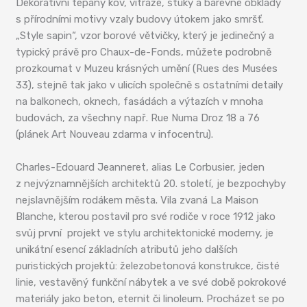
Dekorativní tepaný kov, vitráže, štuky a barevné obklady
s přírodními motivy vzaly budovy útokem jako smršť.
„Style sapin“, vzor borové větvičky, který je jedinečný a
typický právě pro Chaux-de-Fonds, můžete podrobně
prozkoumat v Muzeu krásných umění (Rues des Musées
33), stejně tak jako v ulicích společně s ostatními detaily
na balkonech, oknech, fasádách a výtazích v mnoha
budovách, za všechny např. Rue Numa Droz 18 a 76
(plánek Art Nouveau zdarma v infocentru).
Charles-Edouard Jeanneret, alias Le Corbusier, jeden
z nejvýznamnějších architektů 20. století, je bezpochyby
nejslavnějším rodákem města. Vila zvaná La Maison
Blanche, kterou postavil pro své rodiče v roce 1912 jako
svůj první projekt ve stylu architektonické moderny, je
unikátní esencí základních atributů jeho dalších
puristických projektů: železobetonová konstrukce, čisté
linie, vestavěný funkční nábytek a ve své době pokrokové
materiály jako beton, eternit či linoleum. Procházet se po