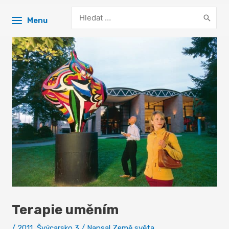
Search
Menu
for:
Terapie uměním
/
2011
,
Švýcarsko 3
/ Napsal
Země světa