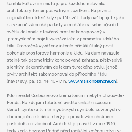
tomhle kultovním místě je pro každého milovníka
architektury téměř posvátným zážitkem. Na první a
originální lino, které kdy spatřil svět, tady našlapujete jako
na vzácné zámecké parkety a necháte na sebe působit
světlu dokonale otevřený prostor koncipovaný v
promyšleném pojetí vycházejícím z parametrů lidského
těla. Proporčně vyvážený interiér přináší útulný pocit
dokonalé prostorové harmonie a klidu. Na dům navazuje
stejně tak geometricky koncipovaná zahrada, překvapivě
s lehkým dekorativním dotekem tureckého stylu, jehož
prvky architekt zakomponoval do přírodního řádu
(návštěvy: pá, so, ne, 10–17 h,
www.maisonblanche.ch
).
Kdo neviděl Corbusierovo krematorium, nebyl v Chaux-de-
Fonds. Na zdejším hřbitově uvidíte unikátní secesní
klenot: syntézu téměř mystických symbolů sevřených v
ohromujícím interiéru, který je opravdovým chrámem
posledního rozloučení. Architekt jej navrhl v roce 1910,
tedy zcela bezprostředně před radikální změnou stylu ve