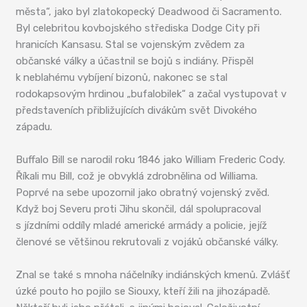
města“, jako byl zlatokopecký Deadwood či Sacramento.
Byl celebritou kovbojského střediska Dodge City při
hranicích Kansasu. Stal se vojenským zvědem za
občanské války a účastnil se bojů s indiány. Přispěl
k neblahému vybíjení bizonů, nakonec se stal
rodokapsovým hrdinou „bufalobilek“ a začal vystupovat v
představeních přibližujících divákům svět Divokého
západu.
Buffalo Bill se narodil roku 1846 jako William Frederic Cody.
Říkali mu Bill, což je obvyklá zdrobnělina od Williama.
Poprvé na sebe upozornil jako obratný vojenský zvěd.
Když boj Severu proti Jihu skončil, dál spolupracoval
s jízdními oddíly mladé americké armády a policie, jejíž
členové se většinou rekrutovali z vojáků občanské války.
Znal se také s mnoha náčelníky indiánských kmenů. Zvlášť
úzké pouto ho pojilo se Siouxy, kteří žili na jihozápadě.