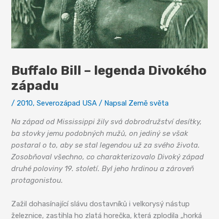
Buffalo Bill – legenda Divokého
západu
/
2010
,
Severozápad USA
/ Napsal
Země světa
Na západ od Mississippi žily svá dobrodružství desítky,
ba stovky jemu podobných mužů, on jediný se však
postaral o to, aby se stal legendou už za svého života.
Zosobňoval všechno, co charakterizovalo Divoký západ
druhé poloviny 19. století. Byl jeho hrdinou a zároveň
protagonistou.
Zažil dohasínající slávu dostavníků i velkorysý nástup
železnice, zastihla ho zlatá horečka, která zplodila „horká