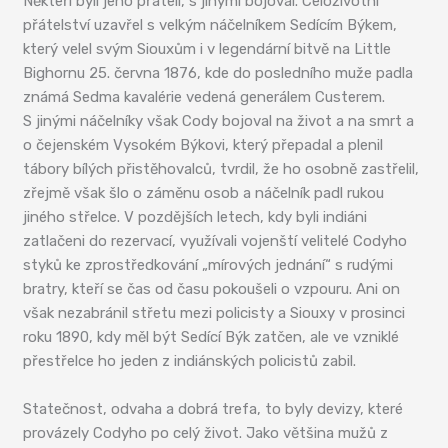
Někteří byli jeho přáteli, s jinými bojoval. Celoživotní
přátelství uzavřel s velkým náčelníkem Sedícím Býkem,
který velel svým Siouxům i v legendární bitvě na Little
Bighornu 25. června 1876, kde do posledního muže padla
známá Sedma kavalérie vedená generálem Custerem.
S jinými náčelníky však Cody bojoval na život a na smrt a
o čejenském Vysokém Býkovi, který přepadal a plenil
tábory bílých přistěhovalců, tvrdil, že ho osobně zastřelil,
zřejmě však šlo o záměnu osob a náčelník padl rukou
jiného střelce. V pozdějších letech, kdy byli indiáni
zatlačeni do rezervací, využívali vojenští velitelé Codyho
styků ke zprostředkování „mírových jednání“ s rudými
bratry, kteří se čas od času pokoušeli o vzpouru. Ani on
však nezabránil střetu mezi policisty a Siouxy v prosinci
roku 1890, kdy měl být Sedící Býk zatčen, ale ve vzniklé
přestřelce ho jeden z indiánských policistů zabil.
Statečnost, odvaha a dobrá trefa, to byly devizy, které
provázely Codyho po celý život. Jako většina mužů z