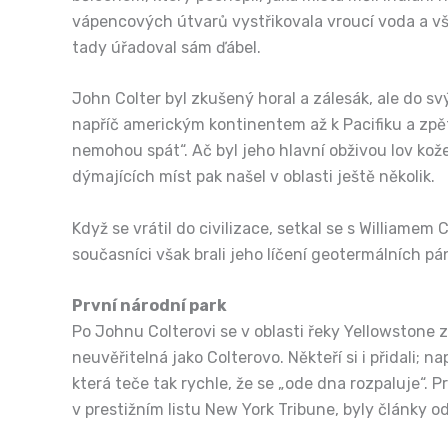
vápencových útvarů vystřikovala vroucí voda a vše 
tady úřadoval sám ďábel.
John Colter byl zkušený horal a zálesák, ale do sv
napříč americkým kontinentem až k Pacifiku a zpě
nemohou spát“. Ač byl jeho hlavní obživou lov kož
dýmajících míst pak našel v oblasti ještě několik.
Když se vrátil do civilizace, setkal se s Williame
současníci však brali jeho líčení geotermálních pán
První národní park
Po Johnu Colterovi se v oblasti řeky Yellowstone z
neuvěřitelná jako Colterovo. Někteří si i přidali;
která teče tak rychle, že se „ode dna rozpaluje“. 
v prestižním listu New York Tribune, byly články 