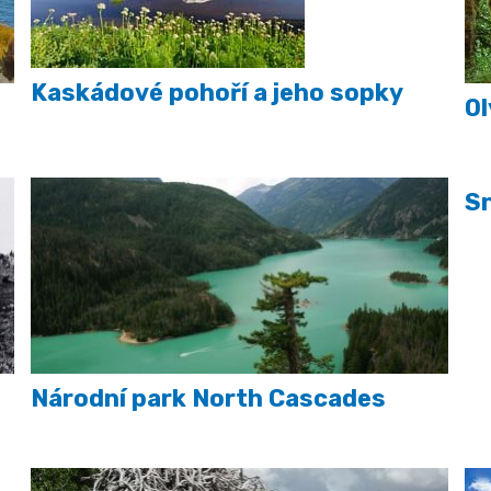
Kaskádové pohoří a jeho sopky
Ol
Sn
Národní park North Cascades