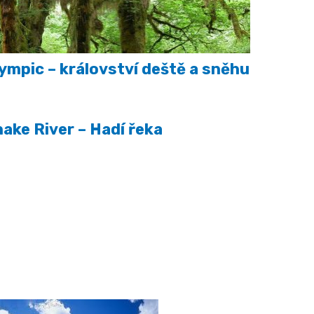
ympic – království deště a sněhu
ake River – Hadí řeka