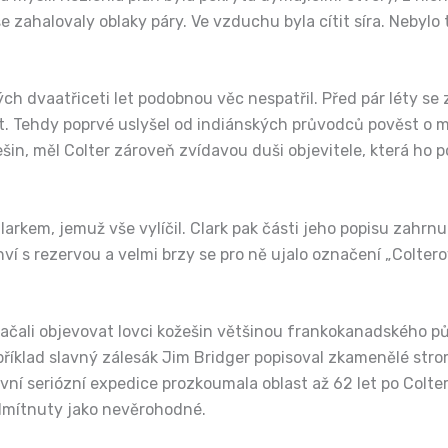
zahalovaly oblaky páry. Ve vzduchu byla cítit síra. Nebylo t
ých dvaatřiceti let podobnou věc nespatřil. Před pár léty se 
t. Tehdy poprvé uslyšel od indiánských průvodců pověst o m
ešin, měl Colter zároveň zvídavou duši objevitele, která ho
m Clarkem, jemuž vše vylíčil. Clark pak části jeho popisu zah
ví s rezervou a velmi brzy se pro ně ujalo označení „Coltero
ačali objevovat lovci kožešin většinou frankokanadského pův
 například slavný zálesák Jim Bridger popisoval zkamenělé str
První seriózní expedice prozkoumala oblast až 62 let po Colte
odmítnuty jako nevěrohodné.