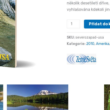
několik desetiletí dřív
vyhlašována kdekoli ji
Severozápad
Přidat do 
USA
množství
SKU:
severozapad-usa
Kategorie:
2010
,
Amerika