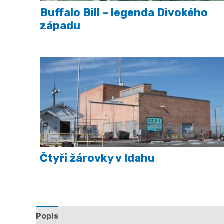
Buffalo Bill – legenda Divokého
západu
Čtyři žárovky v Idahu
Popis
Další informace
Hodnocení (0)