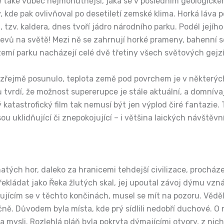
rně také vůbec nejmohutnější, jaká se v posledním geologick
 kde pak ovlivňoval po desetiletí zemské klima. Horká láva
, tzv. kaldera, dnes tvoří jádro národního parku. Podél její
jevů na světě! Mezi ně se zahrnují horké prameny, bahenní
zemí parku nacházejí celé dvě třetiny všech světových gejzí
í zřejmě posunulo, teplota země pod povrchem je v některý
tvrdí, že možnost supererupce je stále aktuální, a domníva
katastrofický film tak nemusí být jen výplod čiré fantazie. T
sou uklidňující či znepokojující – i většina laických návštěv
atých hor, daleko za hranicemi tehdejší civilizace, procház
 překládat jako Řeka žlutých skal, jej upoutal závoj dýmu vz
bujícím se v těchto končinách, musel se mít na pozoru. Vědě
mečně. Důvodem byla místa, kde prý sídlili nedobří duchové. O
na mysli. Rozlehlá pláň byla pokryta dýmajícími otvory, z ni