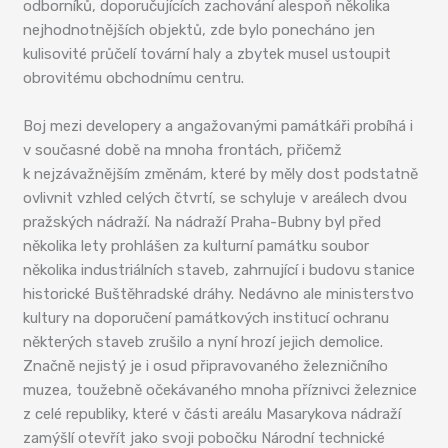
odborníků, doporučujících zachování alespoň několika
nejhodnotnějších objektů, zde bylo ponecháno jen
kulisovité průčelí tovární haly a zbytek musel ustoupit
obrovitému obchodnímu centru.
Boj mezi developery a angažovanými památkáři probíhá i
v současné době na mnoha frontách, přičemž
k nejzávažnějším změnám, které by měly dost podstatně
ovlivnit vzhled celých čtvrtí, se schyluje v areálech dvou
pražských nádraží. Na nádraží Praha-Bubny byl před
několika lety prohlášen za kulturní památku soubor
několika industriálních staveb, zahrnující i budovu stanice
historické Buštěhradské dráhy. Nedávno ale ministerstvo
kultury na doporučení památkových institucí ochranu
některých staveb zrušilo a nyní hrozí jejich demolice.
Značně nejistý je i osud připravovaného železničního
muzea, toužebně očekávaného mnoha příznivci železnice
z celé republiky, které v části areálu Masarykova nádraží
zamýšlí otevřít jako svoji pobočku Národní technické