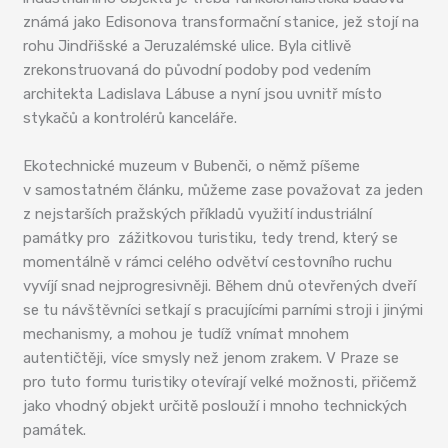
známá jako Edisonova transformační stanice, jež stojí na
rohu Jindřišské a Jeruzalémské ulice. Byla citlivě
zrekonstruovaná do původní podoby pod vedením
architekta Ladislava Lábuse a nyní jsou uvnitř místo
stykačů a kontrolérů kanceláře.
Ekotechnické muzeum v Bubenči, o němž píšeme
v samostatném článku, můžeme zase považovat za jeden
z nejstarších pražských příkladů využití industriální
památky pro zážitkovou turistiku, tedy trend, který se
momentálně v rámci celého odvětví cestovního ruchu
vyvíjí snad nejprogresivněji. Během dnů otevřených dveří
se tu návštěvníci setkají s pracujícími parními stroji i jinými
mechanismy, a mohou je tudíž vnímat mnohem
autentičtěji, více smysly než jenom zrakem. V Praze se
pro tuto formu turistiky otevírají velké možnosti, přičemž
jako vhodný objekt určitě poslouží i mnoho technických
památek.