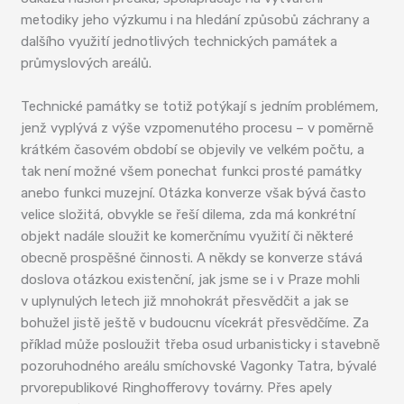
metodiky jeho výzkumu i na hledání způsobů záchrany a
dalšího využití jednotlivých technických památek a
průmyslových areálů.
Technické památky se totiž potýkají s jedním problémem,
jenž vyplývá z výše vzpomenutého procesu – v poměrně
krátkém časovém období se objevily ve velkém počtu, a
tak není možné všem ponechat funkci prosté památky
anebo funkci muzejní. Otázka konverze však bývá často
velice složitá, obvykle se řeší dilema, zda má konkrétní
objekt nadále sloužit ke komerčnímu využití či některé
obecně prospěšné činnosti. A někdy se konverze stává
doslova otázkou existenční, jak jsme se i v Praze mohli
v uplynulých letech již mnohokrát přesvědčit a jak se
bohužel jistě ještě v budoucnu vícekrát přesvědčíme. Za
příklad může posloužit třeba osud urbanisticky i stavebně
pozoruhodného areálu smíchovské Vagonky Tatra, bývalé
prvorepublikové Ringhofferovy továrny. Přes apely