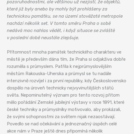
pozoruhodnostmi, ale většinou už nezjistí, že objektů,
které již byly anebo by mohly být prohlášeny za
technickou památku, se na území stověžaté metropole
nachází několik set. V tomto směru Praha o sobě
nedává moc nahlas vědět, i když situace se zvláště
v poslední době neustále zlepšuje.
Přítomnost mnoha památek technického charakteru ve
městě je především dána tím, že Praha si odjakživa dobře
rozuměla s průmyslem. Patřila k nejprůmyslovějším
městům Rakouska-Uherska a průmysl se tu nadále
intenzivně rozvíjel i za první republiky, kdy Československo
dospělo na úroveň technicky nejvyvinutějších států
světa. Nepominutelný význam pro tento rozvoj přitom
mělo pořádání Zemské jubilejní výstavy v roce 1891, které
české techniky a průmyslníky motivovalo, aby prokázali,
že svými schopnostmi za světem nijak nezaostávají.
Povedlo se nad očekávání a jednoznačný úspěch celé
akce nám v Praze ještě dnes připomíná několik