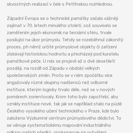
skvostných realizací v čele s Petřínskou rozhlednou.
Západní Evropa se o technické památky začala vážněji
zajímat v 70. letech minulého století, což souviselo se
zaměřením jejich ekonomik na terciární sféru, trvale
posilující na úkor průmyslu. Tehdy se rozeběhnul zákonitý
proces, při němž určité průmyslové objekty či zařízení
získávají historickou hodnotu a přecházejí pod kuratelu
památkové péče. U nás se projevil až o dvě desetiletí
později, na rozdíl od Západu v období velkých
společenských změn. Proto se v něm zpočátku více
angažovaly různé skupiny nadšenců než odborné
instituce, kterým logicky trvalo déle, než se v nových
poměrech zorientovaly. Krom toho bylo zapotřebí, aby
vznikly instituce nové, tak jak se například stalo na půdě
Českého vysokého učení technického v Praze, kde bylo
založeno Výzkumné centrum průmyslového dědictví. To
se věnuje systematickému mapování industriálního
odkazu našich předků, spolupracuje na vytváření