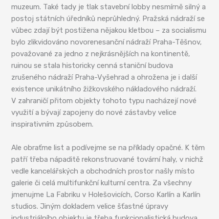
muzeum. Také tady je tlak stavební lobby nesmírně silný a
postoj státních úředníků neprůhledný. Pražská nádraží se
vůbec zdají být postižena nějakou kletbou – za socialismu
bylo zlikvidováno novorenesanční nádraží Praha-Těšnov,
považované za jedno z nejkrásnějších na kontinentě,
ruinou se stala historicky cenná staniční budova
zrušeného nádraží Praha-Vyšehrad a ohrožena je i další
existence unikátního žižkovského nákladového nádraží.
V zahraničí přitom objekty tohoto typu nacházejí nové
využití a bývají zapojeny do nové zástavby velice
inspirativním způsobem.
Ale obraťme list a podívejme se na příklady opačné. K těm
patří třeba nápaditě rekonstruované tovární haly, v nichž
vedle kancelářských a obchodních prostor našly místo
galerie či celá multifunkční kulturní centra. Za všechny
jmenujme La Fabriku v Holešovicích, Corso Karlín a Karlín
studios. Jiným dokladem velice šťastné úpravy
industriálního objektu je třeba funkcionalistická budova