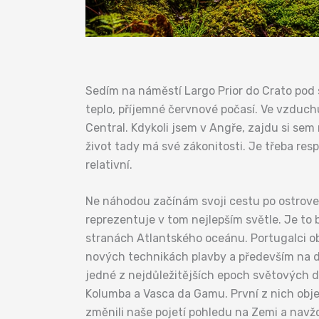
Sedím na náměstí Largo Prior do Crato pod s
teplo, příjemné červnové počasí. Ve vzduch
Central. Kdykoli jsem v Angře, zajdu si sem 
život tady má své zákonitosti. Je třeba respe
relativní.
Ne náhodou začínám svoji cestu po ostrovec
reprezentuje v tom nejlepším světle. Je to 
stranách Atlantského oceánu. Portugalci obj
nových technikách plavby a především na d
jedné z nejdůležitějších epoch světových dě
Kolumba a Vasca da Gamu. První z nich objev
změnili naše pojetí pohledu na Zemi a navžd