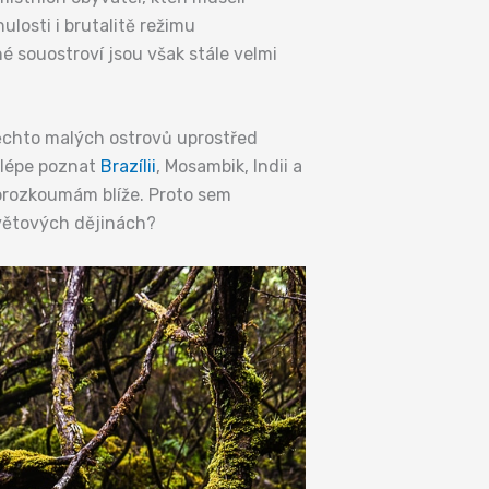
osti i brutalitě režimu
é souostroví jsou však stále velmi
 těchto malých ostrovů uprostřed
o lépe poznat
Brazílii
, Mosambik, Indii a
prozkoumám blíže. Proto sem
světových dějinách?