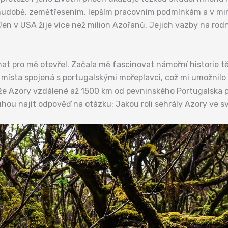
hudobě, zemětřesením, lepším pracovním podmínkám a v minul
en v USA žije více než milion Azořanů. Jejich vazby na rodn
émat pro mě otevřel. Začala mě fascinovat námořní historie
t místa spojená s portugalskými mořeplavci, což mi umožnil
 že Azory vzdálené až 1500 km od pevninského Portugalska 
uhou najít odpověď na otázku: Jakou roli sehrály Azory ve 