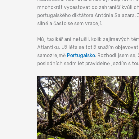
mnohokrát vycestovat do zahraničí kvůli c
portugalského diktátora Antónia Salazara. J
silné a často se sem vracejí.
Můj taxikář ani netušil, kolik zajímavých t
Atlantiku. Už léta se totiž snažím objevova
samozřejmě
Portugalsko
. Rozhodl jsem se,
posledních sedm let pravidelně jezdím s to