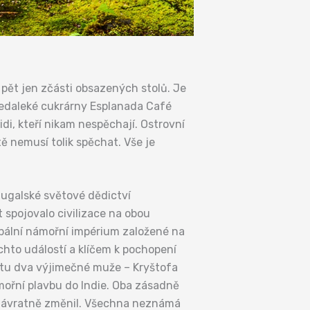
 pět jen zčásti obsazených stolů. Je
 nedaleké cukrárny Esplanada Café
idi, kteří nikam nespěchají. Ostrovní
tě nemusí tolik spěchat. Vše je
tugalské světové dědictví
t spojovalo civilizace na obou
lobální námořní impérium založené na
hto událostí a klíčem k pochopení
větu dva výjimečné muže – Kryštofa
ámořní plavbu do Indie. Oba zásadně
 nenávratně změnil. Všechna neznámá