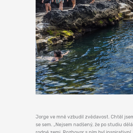
Jorge ve mně vzbudil zvědavost. Chtěl jsem s
se sem. „Nejsem nadšený, že po studiu dělám
rodné zemi. Rozhovor s ním byl inspirativní,