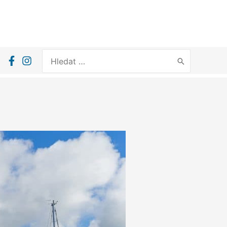
Search
for: