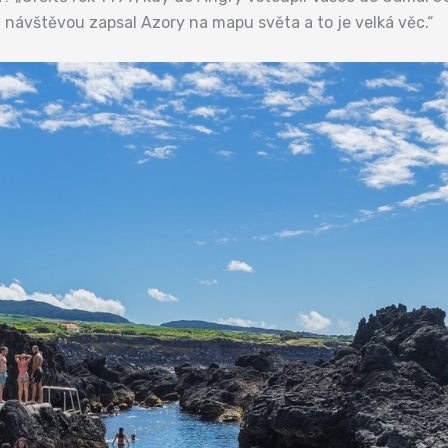
 návštěvou zapsal Azory na mapu světa a to je velká věc.“