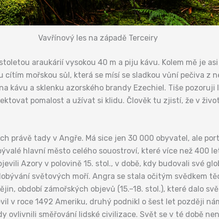
Vavřínový les na západě Terceiry
toletou araukárií vysokou 40 m a piju kávu. Kolem mě je asi
u cítím mořskou sůl, která se mísí se sladkou vůní pečiva z
na kávu a sklenku azorského brandy Ezechiel. Tiše pozoruji l
ktovat pomalost a užívat si klidu. Člověk tu zjistí, že v živo
h právě tady v Angře. Má sice jen 30 000 obyvatel, ale por
bývalé hlavní město celého souostroví, které více než 400 le
evili Azory v polovině 15. stol., v době, kdy budovali své g
obývání světových moří. Angra se stala očitým svědkem těc
jin, období zámořských objevů (15.–18. stol.), které dalo s
il v roce 1492 Ameriku, druhý podnikl o šest let později n
y ovlivnili směřování lidské civilizace. Svět se v té době