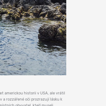
t americkou historii v USA, ale vrátil
 a rozzářené oči prozrazují lásku k
místních obyvatel, kteří museli