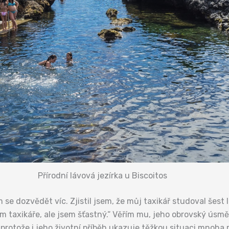
Přírodní lávová jezírka u Biscoitos
e dozvědět víc. Zjistil jsem, že můj taxikář studoval šest le
 taxikáře, ale jsem šťastný.“ Věřím mu, jeho obrovský úsměv
 protože i jeho životní příběh ukazuje těžkou situaci mnoha 