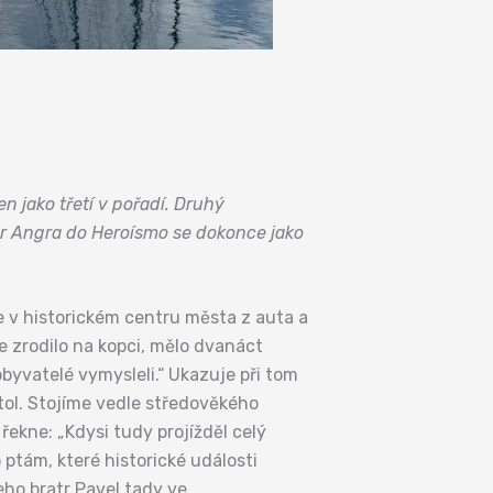
en jako třetí v pořadí. Druhý
or Angra do Heroísmo se dokonce jako
e v historickém centru města z auta a
se zrodilo na kopci, mělo dvanáct
byvatelé vymysleli.“ Ukazuje při tom
tol. Stojíme vedle středověkého
řekne: „Kdysi tudy projížděl celý
ptám, které historické události
eho bratr Pavel tady ve