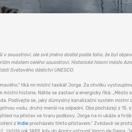
ší v souostroví, ale své jméno dostal podle toho, že byl objev
tarším městem celého souostroví. Historické hlavní město Az
částí Světového dědictví UNESCO.
vého,“ říká mi místní taxikář Jorge. Za chvilku vystoupím
 místní historie. Náhle se zastaví a energicky říká: „Město 
da. Podívejte se, jaký důmyslný kanalizační systém místní o
 pitnou vodu, druhý menší na odpadní. Oba pocházejí z 15. s
ýhled na přístav ve tvaru podkovy. Jorge na ni ukáže a hrdě 
koření z
Indie
procházelo tímto přístavem.“ Zvědavě se proto 
a? „Určitě rok 1499, kdy do Angry vstoupil Vasco de Gama. J