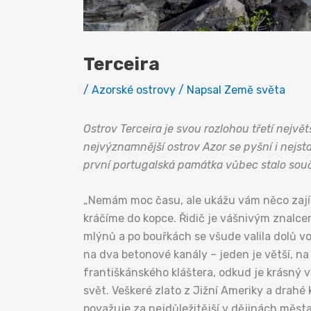
Terceira
/
Azorské ostrovy
/ Napsal
Země světa
Ostrov Terceira je svou rozlohou třetí největ
nejvýznamnější ostrov Azor se pyšní i nejs
první portugalská památka vůbec stalo sou
„Nemám moc času, ale ukážu vám něco zajíma
kráčíme do kopce. Řidič je vášnivým znalcem
mlýnů a po bouřkách se všude valila dolů vo
na dva betonové kanály – jeden je větší, na
františkánského kláštera, odkud je krásný v
svět. Veškeré zlato z Jižní Ameriky a drahé 
považuje za nejdůležitější v dějinách měst