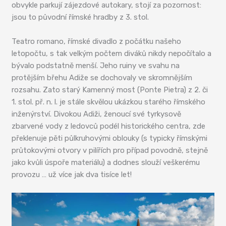
obvykle parkují zájezdové autokary, stojí za pozornost:
jsou to původní římské hradby z 3. stol.
Teatro romano, římské divadlo z počátku našeho
letopočtu, s tak velkým počtem diváků nikdy nepočítalo a
bývalo podstatně menší. Jeho ruiny ve svahu na
protějším břehu Adiže se dochovaly ve skromnějším
rozsahu. Zato starý Kamenný most (Ponte Pietra) z 2. či
1. stol. př. n. l. je stále skvělou ukázkou starého římského
inženýrství. Divokou Adiži, ženoucí své tyrkysově
zbarvené vody z ledovců podél historického centra, zde
překlenuje pěti půlkruhovými oblouky (s typicky římskými
průtokovými otvory v pilířích pro případ povodně, stejně
jako kvůli úspoře materiálu) a dodnes slouží veškerému
provozu … už více jak dva tisíce let!