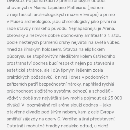
UNESCO. Po památkách z prehistorických období,
chovaných v Museo Lapidario Maffeiano (jednom
z nejstarších archeologických muzeí v Evropě) a přímo
v Museo archeologico, jsou chronologicky jako první na
řadě stavby římského původu. Nejnápadnější je Arena,
obrovský a nezvykle dobře dochovaný amfiteátr z 1. stol.,
podle některých pramenů druhý největší na světě vůbec,
hned za římským Koloseem. Stavba na eliptickém
půdorysu se stupňovitým hledištěm kolem ústředního
prostranství dodnes budí respekt nejen po stavební a
estetické stránce, ale i důvtipným řešením zcela
praktických požadavků, k nimž i dnes v podobných
zařízeních patří bezpečnostní nároky, například rychlá
průchodnost složitého systému ochozů a schodišť –
vždyť v době své největší slávy mohla pojmout až 25 000
diváků! V pozměněné roli aréna slouží dodnes – jako
otevřené divadlo pod širým nebem, kam z celé Evropy
směřují zájezdy na opery G. Verdiho a jiná představení.
Ostatně i mohutné hradby nedaleko odtud, u nichž