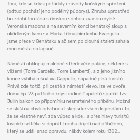
fóra, kde se kdysi pořádaly i závody koňských spřežení
(odtud pochází jeho podélný půdorys). Zhruba uprostřed
ho zdobí fontána s římskou sochou zvanou mylně
Veronská madona a na severním konci benátský sloup s
okřídleným lvem sv. Marka třímajícím knihu Evangelia –
jsme přece v Benátsku a až sem po dlouhá staletí sahala
moc města na laguně.
Náměstí obklopují malebné středověké paláce, některé s
věžemi (Torre Gardello, Torre Lamberti), a z jeho jižního
konce vybíhá rušná via Cappello, nápadně plná turistů.
Právě zde totiž, při cestě z náměstí vlevo, lze ve dvoře
domu čp. 23 patřícího kdysi rodině Capuletů spatřit tzv.
Juliin balkon co připomínku nesmrtelného příběhu. Možná
se sluší na chvíli odvrhnout skepsi ke všem legendám i to,
že se vlastně neví, zda vůbec a kde… a přes hlavy turistů
lovících selfíčka si dopřát trochu dojetí nad příběhem,
který se udál, snad opravdu, někdy kolem roku 1302…