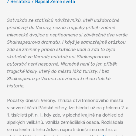
/
Benátsko
/ Napsal
Země světa
Verona
Sotvakdo ze statisíců návštěvníků, kteří každoročně
přicházejí do Verony, nezná tragický příběh známé
milenecké dvojice a nepřipomene si závěrečné dva verše
Shakespearova dramatu. I když je samozřejmě otázkou,
zda se zmíněný příběh skutečně udál a zda to bylo
skutečně ve Veroně; ostatně ani Shakespearovo
autorství není nesporné. Nicméně není to jen příběh
tragické lásky, který do města láká turisty. I bez
Shakespeara je Verona otevřenou knihou italské
historie.
Počátky dnešní Verony, zhruba čtvrtmilionového města
v severní části Pádské nížiny, lze hledat už na přelomu 2. a
1. tisíciletí př. n. l., kdy zde, v ploché krajině na dohled od
alpských velikánů, vznikla zemědělská osada. Rozkládala
se na levém břehu Adiže, naproti dnešnímu centru, a