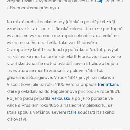
zřejmě těžila i z výhodné polohy na cestě do
Alp
, zejména
k Brennerskému průsmyku.
Na místě prehistorické osady (rétské a později keltské)
vznikla ve 2. stol. př. n. l. římská kolonie, která se postupně
vyvinula ve významnou metropoli celé oblasti, a velkému
významu se Verona těšila také ve středověku.
Ostrogótský král Theodorich ji počátkem 6. stol. povýšil
na královské město, poté zde vládli Frankové, císařové ze
šfaufské dynastie odtud ovládali severní Itálii. Za bojů o
investituru se města zmocnili v polovině 13. stol.
ghibellinští Scaligerové. V roce 1387 je vyhnali milánští
Viscontiové, ale už roku 1405 Verona připadla
Benátkám
,
které ji ovládaly až do Napoleonova příchodu v roce 1801.
Po jeho pádu připadla
Rakousku
a po jeho porážce ve
válce s Pruskem roku 1866 a následném plebiscitu, se
stala spolu s většinou severní
Itálie
součástí Italského
království.