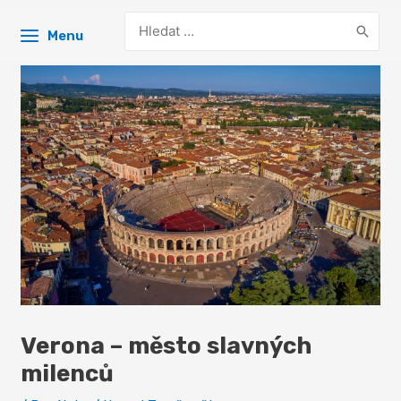
Search
Menu
for:
Verona – město slavných
milenců