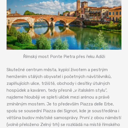
Římský most Ponte Pietra přes řeku Adiži
Skutečné centrum města, kypící životem a pestrým
hemžením stálých obyvatel i početných návštěvníků,
zaplňujících ulice, tržiště, obchody i desítky útulných
hospůdek a kaváren, tedy přesně „v italském stylu“,
najdeme hlouběji ve spleti uliček mezi arénou a právě
zmíněným mostem. Je to především Piazza delle Erbe,
spolu se sousední Piazza dei Signori, kde je soustředěna i
většina budov městské samosprávy. První z obou náměstí
(volně přeloženo Zelný trh) se rozkládá na místě římského