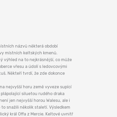
místních názvů některá období
zvy místních keltských kmenů.
 výhled na to nejkrásnější, co může
oberce vřesu a údolí s ledovcovými
tuš. Někteří tvrdí, že zde dokonce
 na nejvyšší horu země vyveze supící
plápolající siluetou rudého draka
ení jen nejvyšší horou Walesu, ale i
to snažili několik staletí. Výsledkem
ký král Offa z Mercie. Keltové uvnitř