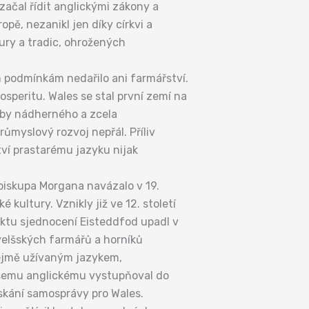
začal řídit anglickými zákony a
opě, nezanikl jen díky církvi a
ltury a tradic, ohrožených
m podmínkám nedařilo ani farmářství.
osperitu. Wales se stal první zemí na
doby nádherného a zcela
růmyslový rozvoj nepřál. Příliv
tví prastarému jazyku nijak
 biskupa Morgana navázalo v 19.
 kultury. Vznikly již ve 12. století
Aktu sjednocení Eisteddfod upadl v
velšských farmářů a horníků
zřejmě užívaným jazykem,
 všemu anglickému vystupňoval do
ískání samosprávy pro Wales.