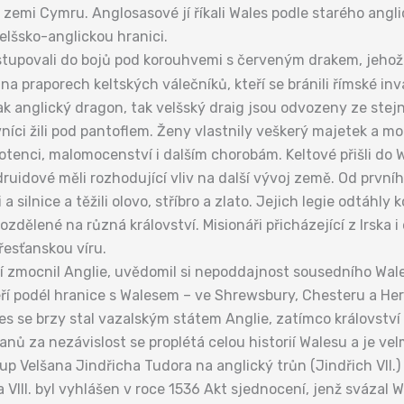
 zemi Cymru. Anglosasové jí říkali Wales podle starého angli
lšsko-anglickou hranici.
tupovali do bojů pod korouhvemi s červeným drakem, jehož
a praporech keltských válečníků, kteří se bránili římské inv
Jak anglický dragon, tak velšský draig jsou odvozeny ze stej
vníci žili pod pantoflem. Ženy vlastnily veškerý majetek a m
potenci, malomocenství i dalším chorobám. Keltové přišli do 
ruidové měli rozhodující vliv na další vývoj země. Od prvníh
a silnice a těžili olovo, stříbro a zlato. Jejich legie odtáhl
rozdělené na různá království. Misionáři přicházející z Irska 
řesťanskou víru.
letí zmocnil Anglie, uvědomil si nepoddajnost sousedního W
teří podél hranice s Walesem – ve Shrewsbury, Chesteru a He
les se brzy stal vazalským státem Anglie, zatímco království
anů za nezávislost se proplétá celou historií Walesu a je ve
tup Velšana Jindřicha Tudora na anglický trůn (Jindřich VII
 VIII. byl vyhlášen v roce 1536 Akt sjednocení, jenž svázal W