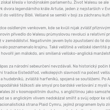
 získal křesla v londýnském parlamentu. Život Walesu se ale 
zyk dvora legendárního krále Artuše, jeden z nejstarších v Evr
žil do velštiny Bibli. Velšané se semkli v boji za záchranu ku
ídce osídleným venkovem, kde se kvůli nijak zvlášť příznivý
urovin přivedlo do Walesu průmyslovou revoluci a relativní pr
než v zemědělství. Negativním jevem bylo zpustošení do té 
valo poznamenalo krajinu. Také velštině a velšské identitě p
ky hovořil jen málokdo, ani smíšená velšsko-anglická manžels
ápas za národní sebeurčení nevzdávali. Na historický počin
í tradice Eisteddfod, velkolepých slavností na počest velšské
a hudebníků, zvláště harfeníků, spojená se soutěžemi. Po 
podářské těžkosti ale smysl pro bardské veršování z myslí 
í Wales žil v kosmopolitním duchu, s angličtinou jako samo
ad se s anglickým vlivem nedokázal smířit a svůj odpor ke
acionalistická strana Plaid Cymru, jejímž programem bylo z