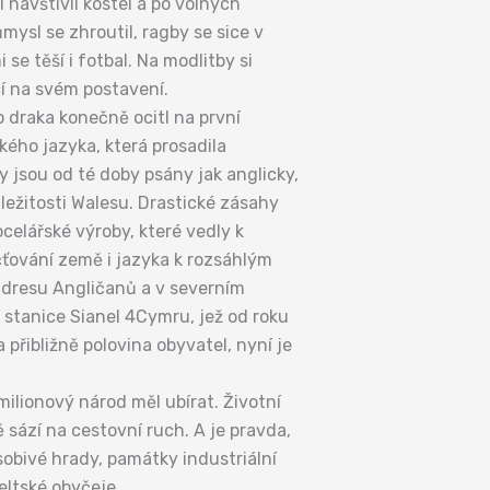
i navštívil kostel a po volných
mysl se zhroutil, ragby se sice v
e těší i fotbal. Na modlitby si
ácí na svém postavení.
 draka konečně ocitl na první
ského jazyka, která prosadila
ky jsou od té doby psány jak anglicky,
áležitosti Walesu. Drastické zásahy
elářské výroby, které vedly k
čťování země i jazyka k rozsáhlým
 adresu Angličanů a v severním
ní stanice Sianel 4Cymru, jež od roku
 přibližně polovina obyvatel, nyní je
milionový národ měl ubírat. Životní
sází na cestovní ruch. A je pravda,
obivé hrady, památky industriální
eltské obyčeje.