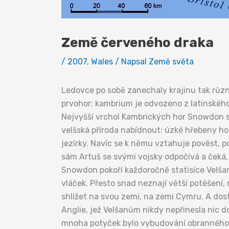
Země červeného draka
/
2007
,
Wales
/ Napsal
Země světa
Ledovce po sobě zanechaly krajinu tak různ
prvohor: kambrium je odvozeno z latinského
Nejvyšší vrchol Kambrických hor Snowdon s
velšská příroda nabídnout: úzké hřebeny hor
jezírky. Navíc se k němu vztahuje pověst, po
sám Artuš se svými vojsky odpočívá a čeká,
Snowdon pokoří každoročně statisíce Velšan
vláček. Přesto snad neznají větší potěšení,
shlížet na svou zemi, na zemi Cymru. A dost
Anglie, jež Velšanům nikdy nepřinesla nic do
mnoha potyček bylo vybudování obranného va