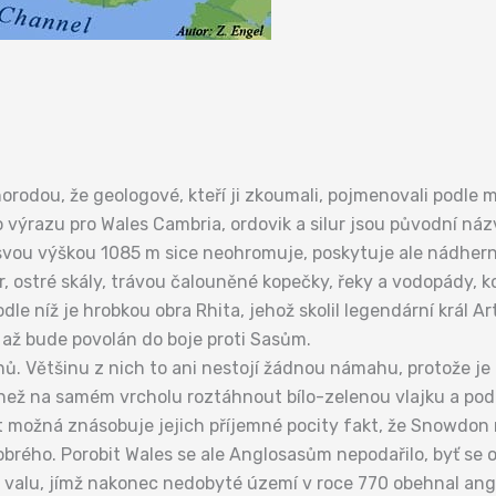
orodou, že geologové, kteří ji zkoumali, pojmenovali podle 
 výrazu pro Wales Cambria, ordovik a silur jsou původní ná
vou výškou 1085 m sice neohromuje, poskytuje ale nádherný
, ostré skály, trávou čalouněné kopečky, řeky a vodopády, k
dle níž je hrobkou obra Rhita, jehož skolil legendární král Ar
 až bude povolán do boje proti Sasům.
ů. Většinu z nich to ani nestojí žádnou námahu, protože je
 než na samém vrcholu roztáhnout bílo-zelenou vlajku a pod 
 možná znásobuje jejich příjemné pocity fakt, že Snowdon n
brého. Porobit Wales se ale Anglosasům nepodařilo, byť se o 
lu, jímž nakonec nedobyté území v roce 770 obehnal anglic