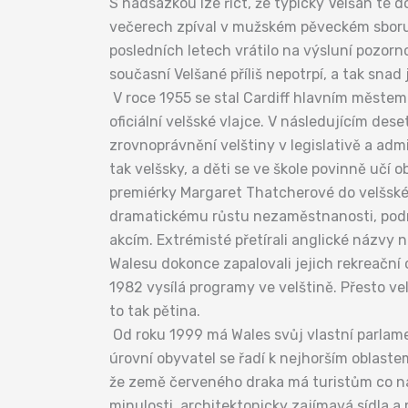
S nadsázkou lze říct, že typický Velšan té d
večerech zpíval v mužském pěveckém sboru. T
posledních letech vrátilo na výsluní pozorn
současní Velšané příliš nepotrpí, a tak snad
V roce 1955 se stal Cardiff hlavním městem 
oficiální velšské vlajce. V následujícím dese
zrovnoprávnění velštiny v legislativě a admin
tak velšsky, a děti se ve škole povinně učí 
premiérky Margaret Thatcherové do velšské
dramatickému růstu nezaměstnanosti, podníti
akcím. Extrémisté přetírali anglické názvy
Walesu dokonce zapalovali jejich rekreační o
1982 vysílá programy ve velštině. Přesto vel
to tak pětina.
Od roku 1999 má Wales svůj vlastní parlamen
úrovní obyvatel se řadí k nejhorším oblaste
že země červeného draka má turistům co nab
minulosti, architektonicky zajímavá sídla a