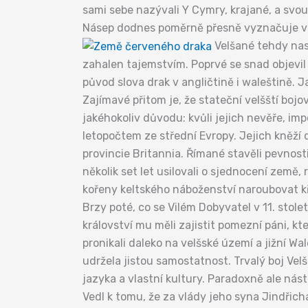
sami sebe nazývali Y Cymry, krajané, a svou
Násep dodnes poměrně přesně vyznačuje ve
Velšané tehdy nas
zahalen tajemstvím. Poprvé se snad objevil n
původ slova drak v angličtině i waleštině. 
Zajímavé přitom je, že stateční velšští bojo
jakéhokoliv důvodu: kvůli jejich nevěře, im
letopočtem ze střední Evropy. Jejich kněží d
provincie Britannia. Římané stavěli pevnosti 
několik set let usilovali o sjednocení země, 
kořeny keltského náboženství naroubovat k
Brzy poté, co se Vilém Dobyvatel v 11. sto
království mu měli zajistit pomezní páni, k
pronikali daleko na velšské území a jižní Wa
udržela jistou samostatnost. Trvalý boj Velš
jazyka a vlastní kultury. Paradoxně ale nás
Vedl k tomu, že za vlády jeho syna Jindřicha