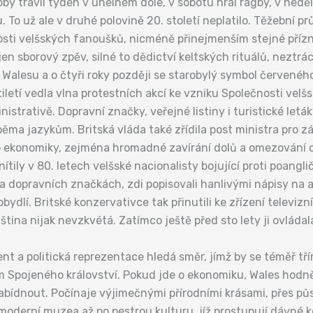
oby trávil týden v uhelném dole, v sobotu hrál ragby, v neděl
o už ale v druhé polovině 20. století neplatilo. Těžební prů
osti velšských fanoušků, nicméně přinejmenším stejné přízni s
 jen sborový zpěv, silné to dědictví keltských rituálů, neztr
Walesu a o čtyři roky později se starobylý symbol červeného
tiletí vedla vlna protestních akcí ke vzniku Společnosti velš
istrativě. Dopravní značky, veřejné listiny i turistické letá
oběma jazykům. Britská vláda také zřídila post ministra pro z
 ekonomiky, zejména hromadné zavírání dolů a omezování oc
ly v 80. letech velšské nacionalisty bojující proti poangli
 na dopravních značkách, zdi popisovali hanlivými nápisy na
bydlí. Britské konzervativce tak přinutili ke zřízení televiz
ština nijak nevzkvétá. Zatímco ještě před sto lety ji ovládala
t a politická reprezentace hledá směr, jímž by se téměř tří
m Spojeného království. Pokud jde o ekonomiku, Wales hodně 
ídnout. Počínaje výjimečnými přírodními krásami, přes půs
 moderní muzea až po pestrou kulturu, jíž prostupují dávné k