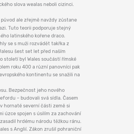
ckého slova wealas neboli cizinci.
 původ ale zřejmě navždy zůstane
azi. Tuto teorii podporuje stejný
ného latinského kořene draco.
ohly se s muži rozvádět takřka z
Walesu šest set let před naším
o století byl Wales součástí římské
y kolem roku 400 a různí panovníci pak
i evropského kontinentu se snažili na
alesu. Bezpečnost jeho nového
refordu – budovali svá sídla. Časem
 v hornaté severní části země si
lmi úzce spojen s úsilím za zachování
.) zasadil hrdému národu těžkou ránu.
ales s Anglií. Zákon zrušil pohraniční