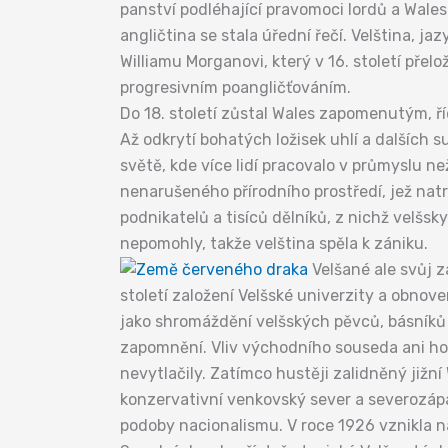
panství podléhající pravomoci lordů a Wales
angličtina se stala úřední řečí. Velština, ja
Williamu Morganovi, který v 16. století přelo
progresivním poangličťováním.
Do 18. století zůstal Wales zapomenutým, ř
Až odkrytí bohatých ložisek uhlí a dalších s
světě, kde více lidí pracovalo v průmyslu 
nenarušeného přírodního prostředí, jež natr
podnikatelů a tisíců dělníků, z nichž velšs
nepomohly, takže velština spěla k zániku.
Velšané ale svůj z
století založení Velšské univerzity a obnoven
jako shromáždění velšských pěvců, básníků 
zapomnění. Vliv východního souseda ani hos
nevytlačily. Zatímco hustěji zalidněný jižn
konzervativní venkovský sever a severozáp
podoby nacionalismu. V roce 1926 vznikla n