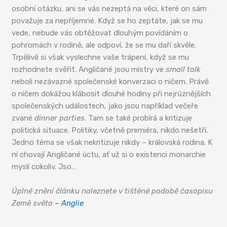
osobní otázku, ani se vás nezeptá na věci, které on sám
považuje za nepříjemné. Když se ho zeptáte, jak se mu
vede, nebude vás obtěžovat dlouhým povídáním o
pohromách v rodině, ale odpoví, že se mu daří skvěle.
Trpělivě si však vyslechne vaše trápení, když se mu
rozhodnete svěřit. Angličané jsou mistry ve
small talk
neboli nezávazné společenské konverzaci o ničem. Právě
o ničem dokážou klábosit dlouhé hodiny při nejrůznějších
společenských událostech, jako jsou například večeře
zvané
dinner parties
. Tam se také probírá a kritizuje
politická situace. Politiky, včetně premiéra, nikdo nešetří.
Jedno téma se však nekritizuje nikdy – královská rodina. K
ní chovají Angličané úctu, ať už si o existenci monarchie
myslí cokoliv. Jso…
Úplné znění článku naleznete v tištěné podobě časopisu
Země světa
– Anglie