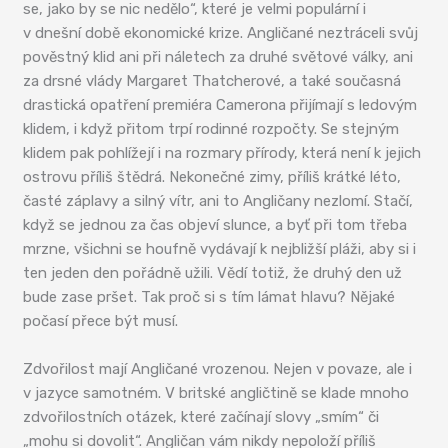
se, jako by se nic nedělo“, které je velmi populární i
v dnešní době ekonomické krize. Angličané neztráceli svůj
pověstný klid ani při náletech za druhé světové války, ani
za drsné vlády Margaret Thatcherové, a také současná
drastická opatření premiéra Camerona přijímají s ledovým
klidem, i když přitom trpí rodinné rozpočty. Se stejným
klidem pak pohlížejí i na rozmary přírody, která není k jejich
ostrovu příliš štědrá. Nekonečné zimy, příliš krátké léto,
časté záplavy a silný vítr, ani to Angličany nezlomí. Stačí,
když se jednou za čas objeví slunce, a byť při tom třeba
mrzne, všichni se houfně vydávají k nejbližší pláži, aby si i
ten jeden den pořádně užili. Vědí totiž, že druhý den už
bude zase pršet. Tak proč si s tím lámat hlavu? Nějaké
počasí přece být musí.
Zdvořilost mají Angličané vrozenou. Nejen v povaze, ale i
v jazyce samotném. V britské angličtině se klade mnoho
zdvořilostních otázek, které začínají slovy „smím“ či
„mohu si dovolit“. Angličan vám nikdy nepoloží příliš