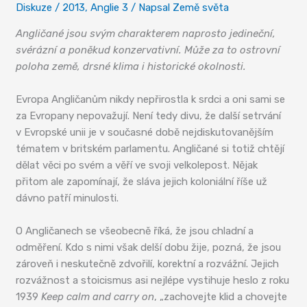
Diskuze
/
2013
,
Anglie 3
/ Napsal
Země světa
Angličané jsou svým charakterem naprosto jedineční,
svérázní a poněkud konzervativní. Může za to ostrovní
poloha země, drsné klima i historické okolnosti.
Evropa Angličanům nikdy nepřirostla k srdci a oni sami se
za Evropany nepovažují. Není tedy divu, že další setrvání
v Evropské unii je v současné době nejdiskutovanějším
tématem v britském parlamentu. Angličané si totiž chtějí
dělat věci po svém a věří ve svoji velkolepost. Nějak
přitom ale zapomínají, že sláva jejich koloniální říše už
dávno patří minulosti.
O Angličanech se všeobecně říká, že jsou chladní a
odměření. Kdo s nimi však delší dobu žije, pozná, že jsou
zároveň i neskutečně zdvořilí, korektní a rozvážní. Jejich
rozvážnost a stoicismus asi nejlépe vystihuje heslo z roku
1939
Keep calm and carry on
, „zachovejte klid a chovejte