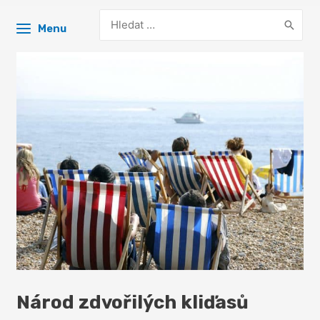
Search
Menu
for:
Národ zdvořilých kliďasů