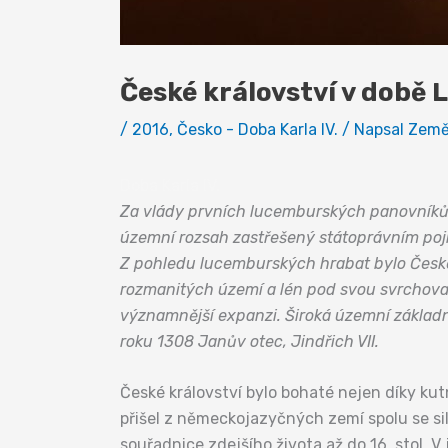
České království v době
/
2016
,
Česko - Doba Karla IV.
/ Napsal
Země
Doba Karla IV.
Za vlády prvních lucemburských panovníků,
územní rozsah zastřešený státoprávním pojme
Z pohledu lucemburských hrabat bylo České 
rozmanitých území a lén pod svou svrchovano
významnější expanzi. Široká územní základna 
roku 1308 Janův otec, Jindřich VII.
České království bylo bohaté nejen díky ku
přišel z německojazyčných zemí spolu se sil
souřadnice zdejšího života až do 16. stol. V