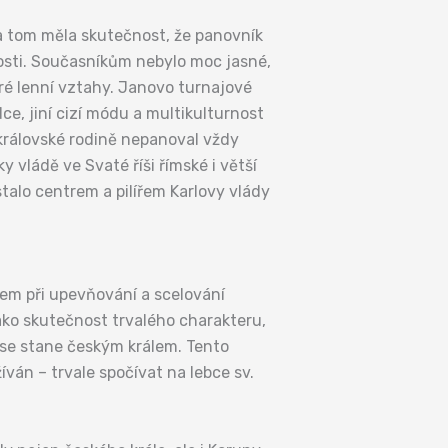
na tom měla skutečnost, že panovník
nosti. Současníkům nebylo moc jasné,
bré lenní vztahy. Janovo turnajové
ce, jiní cizí módu a multikulturnost
 královské rodině nepanoval vždy
ky vládě ve Svaté říši římské i větší
stalo centrem a pilířem Karlovy vlády
jem při upevňování a scelování
ko skutečnost trvalého charakteru,
 se stane českým králem. Tento
íván – trvale spočívat na lebce sv.