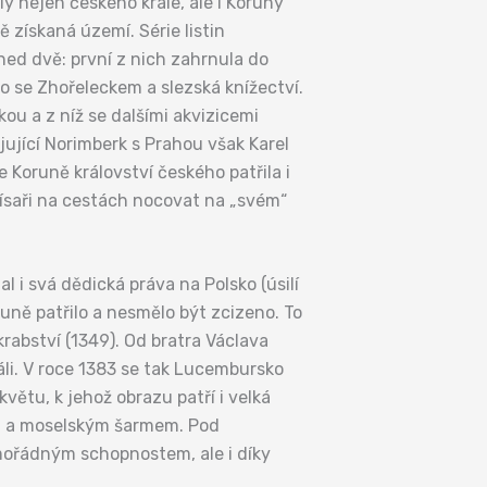
y nejen českého krále, ale i Koruny
ě získaná území. Série listin
ned dvě: první z nich zahrnula do
 se Zhořeleckem a slezská knížectví.
ckou a z níž se dalšími akvizicemi
ující Norimberk s Prahou však Karel
 Koruně království českého patřila i
císaři na cestách nocovat na „svém“
 i svá dědická práva na Polsko (úsilí
uně patřilo a nesmělo být zcizeno. To
rabství (1349). Od bratra Václava
li. V roce 1383 se tak Lucembursko
větu, k jehož obrazu patří i velká
kým a moselským šarmem. Pod
imořádným schopnostem, ale i díky