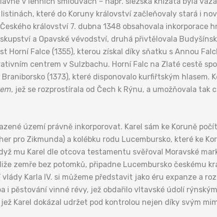
vně v lenních smlouvách – např. slezská knížata byla vazal
listinách, které do Koruny království začleňovaly stará i nov
y Českého království 7. dubna 1348 obsahovala inkorporace h
kupství a Opavské vévodství, druhá přivtělovala Budyšínsko
část Horní Falce (1355), kterou získal díky sňatku s Annou Fal
ativním centrem v Sulzbachu. Horní Falc na Zlaté cestě spoj
Braniborsko (1373), které disponovalo kurfiřtským hlasem. Ke
tem
, jež se rozprostírala od Čech k Rýnu, a umožňovala tak 
ené území právně inkorporovat. Karel sám ke Koruně počítal
Uher pro Zikmunda) a kolébku rodu Lucembursko, které ke Kor
když mu Karel dle otcova testamentu svěřoval Moravské mark
akliže zemře bez potomků, připadne Lucembursko českému krá
vlády Karla IV. si můžeme představit jako éru expanze a rozk
ba i pěstování vinné révy, jež obdařilo vltavské údolí rýns
y, jež Karel dokázal udržet pod kontrolou nejen díky svým m