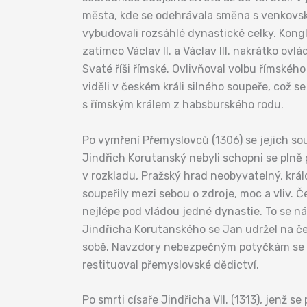
města, kde se odehrávala směna s venkovs
vybudovali rozsáhlé dynastické celky. Kong
zatímco Václav II. a Václav III. nakrátko ovl
Svaté říši římské. Ovlivňoval volbu římského 
viděli v českém králi silného soupeře, což s
s římským králem z habsburského rodu.
Po vymření Přemyslovců (1306) se jejich sou
Jindřich Korutanský nebyli schopni se plně 
v rozkladu, Pražský hrad neobyvatelný, král
soupeřily mezi sebou o zdroje, moc a vliv. Č
nejlépe pod vládou jedné dynastie. To se 
Jindřicha Korutanského se Jan udržel na č
sobě. Navzdory nebezpečným potyčkám se šle
restituoval přemyslovské dědictví.
Po smrti císaře Jindřicha VII. (1313), jenž s