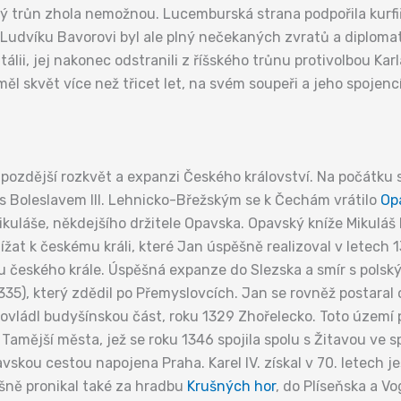
ý trůn zhola nemožnou. Lucemburská strana podpořila kurfiř
Ludvíku Bavorovi byl ale plný nečekaných zvratů a diplomati
Itálii, jej nakonec odstranili z říšského trůnu protivolbou Ka
ěl skvět více než třicet let, na svém soupeři a jeho spojenc
pozdější rozkvět a expanzi Českého království. Na počátku s
s Boleslavem III. Lehnicko-Břežským se k Čechám vrátilo
Op
uláše, někdejšího držitele Opavska. Opavský kníže Mikuláš II
žat k českému králi, které Jan úspěšně realizoval v letech 
du českého krále. Úspěšná expanze do Slezska a smír s pols
1335), který zdědil po Přemyslovcích. Jan se rovněž postaral
9 ovládl budyšínskou část, roku 1329 Zhořelecko. Toto území
Tamější města, jež se roku 1346 spojila spolu s Žitavou ve s
skou cestou napojena Praha. Karel IV. získal v 70. letech ješ
ně pronikal také za hradbu
Krušných hor
, do Plíseňska a V