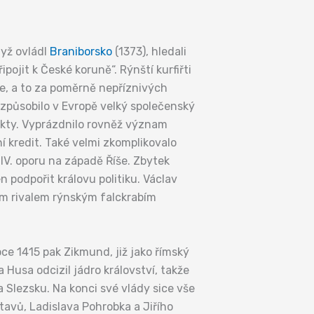
dyž ovládl
Braniborsko
(1373), hledali
pojit k České koruně“. Rýnští kurfiřti
otce, a to za poměrně nepříznivých
 způsobilo v Evropě velký společenský
likty. Vyprázdnilo rovněž význam
í kredit. Také velmi zkomplikovalo
IV. oporu na západě Říše. Zbytek
 podpořit královu politiku. Václav
vým rivalem rýnským falckrabím
ce 1415 pak Zikmund, již jako římský
 Husa odcizil jádro království, takže
a Slezsku. Na konci své vlády sice vše
tavů, Ladislava Pohrobka a Jiřího