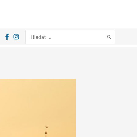
Search
for: