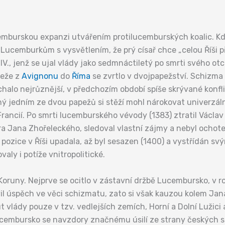
lucemburskou expanzi utvářením protilucemburských koalic. K
 Lucemburkům s vysvětlením, že prý císař chce „celou Říši při
lav IV., jenž se ujal vlády jako sedmnáctiletý po smrti svého 
peže z
Avignonu
do
Říma
se zvrtlo v dvojpapežství. Schizma
ýchalo nejrůznější, v předchozím období spíše skrývané konf
ný jedním ze dvou papežů si stěží mohl nárokovat univerzáln
ancií. Po smrti lucemburského vévody (1383) ztratil Václav 
ra Jana Zhořeleckého, sledoval vlastní zájmy a nebyl ochoten
pozice v Říši upadala, až byl sesazen (1400) a vystřídán s
aly i potíže vnitropolitické.
oruny. Nejprve se ocitlo v zástavní držbě Lucembursko, v ro
vil úspěch ve věci schizmatu, zato si však kauzou kolem Jana
t vlády pouze v tzv. vedlejších zemích, Horní a Dolní Lužici 
Lucembursko se navzdory značnému úsilí ze strany českých s