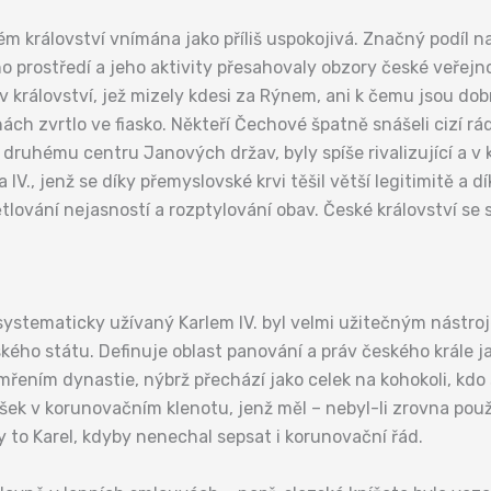
ém království vnímána jako příliš uspokojivá. Značný podíl 
ho prostředí a jeho aktivity přesahovaly obzory české veřej
 království, jež mizely kdesi za Rýnem, ani k čemu jsou do
h zvrtlo ve fiasko. Někteří Čechové špatně snášeli cizí rád
 druhému centru Janových držav, byly spíše rivalizující a v
 IV., jenž se díky přemyslovské krvi těšil větší legitimitě a dí
ětlování nejasností a rozptylování obav. České království se 
ystematicky užívaný Karlem IV. byl velmi užitečným nástro
ho státu. Definuje oblast panování a práv českého krále ja
řením dynastie, nýbrž přechází jako celek na kohokoli, kdo
jšek v korunovačním klenotu, jenž měl – nebyl-li zrovna použ
y to Karel, kdyby nenechal sepsat i korunovační řád.