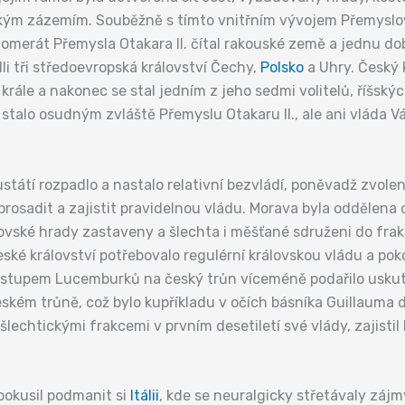
kým zázemím. Souběžně s tímto vnitřním vývojem Přemyslov
lomerát Přemysla Otakara II. čítal rakouské země a jednu do
ádli tři středoevropská království Čechy,
Polsko
a Uhry. Český
krále a nakonec se stal jedním z jeho sedmi volitelů, říšskýc
e stalo osudným zvláště Přemyslu Otakaru II., ale ani vláda V
státí rozpadlo a nastalo relativní bezvládí, poněvadž zvole
prosadit a zajistit pravidelnou vládu. Morava byla oddělen
ovské hrady zastaveny a šlechta i měšťané sdruženi do frakcí
eské království potřebovalo regulérní královskou vládu a poko
nástupem Lucemburků na český trůn víceméně podařilo uskute
eském trůně, což bylo kupříkladu v očích básníka Guillaum
chtickými frakcemi v prvním desetiletí své vlády, zajistil 
e pokusil podmanit si
Itálii
, kde se neuralgicky střetávaly zájm