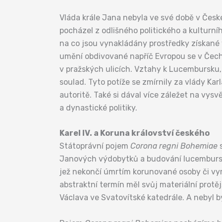
Vláda krále Jana nebyla ve své době v Česk
pocházel z odlišného politického a kulturní
na co jsou vynakládány prostředky získané v
umění obdivované napříč Evropou se v Čechác
v pražských ulicích. Vztahy k Lucembursku,
soulad. Tyto potíže se zmírnily za vlády Karla
autoritě. Také si dával více záležet na vysv
a dynastické politiky.
Karel IV. a Koruna království českého
Státoprávní pojem
Corona regni Bohemiae
s
Janových výdobytků a budování lucemburské
jež nekončí úmrtím korunované osoby či vym
abstraktní termín měl svůj materiální protě
Václava ve Svatovítské katedrále. A nebyl b