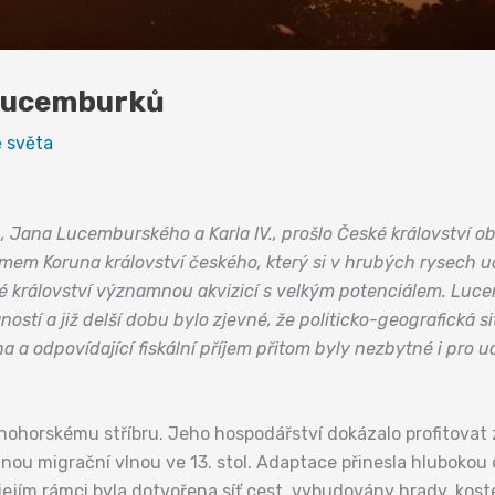
 Lucemburků
 světa
 Jana Lucemburského a Karla IV., prošlo České království 
m Koruna království českého, který si v hrubých rysech udrž
království významnou akvizicí s velkým potenciálem. Lucem
stí a již delší dobu bylo zjevné, že politicko-geografická 
a odpovídající fiskální příjem přitom byly nezbytné i pro ud
tnohorskému stříbru. Jeho hospodářství dokázalo profitovat 
nou migrační vlnou ve 13. stol. Adaptace přinesla hlubokou 
 jejím rámci byla dotvořena síť cest, vybudovány hrady, koste