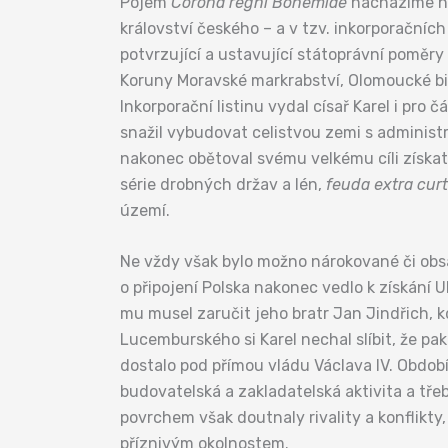
Pojem
Corona regni Bohemiae
nacházíme hla
království českého – a v tzv. inkorporačních 
potvrzující a ustavující státoprávní poměr
Koruny Moravské markrabství, Olomoucké bis
Inkorporační listinu vydal císař Karel i pro 
snažil vybudovat celistvou zemi s administr
nakonec obětoval svému velkému cíli získat 
série drobných držav a lén,
feuda extra cur
území.
Ne vždy však bylo možno nárokované či obsaz
o připojení Polska nakonec vedlo k získání 
mu musel zaručit jeho bratr Jan Jindřich, 
Lucemburského si Karel nechal slíbit, že p
dostalo pod přímou vládu Václava IV. Období 
budovatelská a zakladatelská aktivita a tře
povrchem však doutnaly rivality a konflikt
příznivým okolnostem.