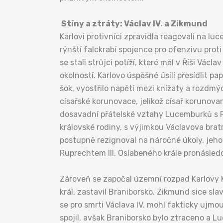
Stíny a ztráty: Václav IV. a Zikmund
Karlovi protivníci zpravidla reagovali na 
rýnští falckrabí spojence pro ofenzivu proti
se stali strůjci potíží, které měl v Říši Vác
okolností. Karlovo úspěšné úsilí přesídlit pa
šok, vyostřilo napětí mezi knížaty a rozdm
císařské korunovace, jelikož císař korunova
dosavadní přátelské vztahy Lucemburků s Fr
královské rodiny, s výjimkou Václavova brat
postupně rezignoval na náročné úkoly, jeho 
Ruprechtem III. Oslabeného krále pronásledov
Zároveň se započal územní rozpad Karlovy K
král, zastavil Braniborsko. Zikmund sice sla
se pro smrti Václava IV. mohl fakticky ujmou
spojil, avšak Braniborsko bylo ztraceno a 