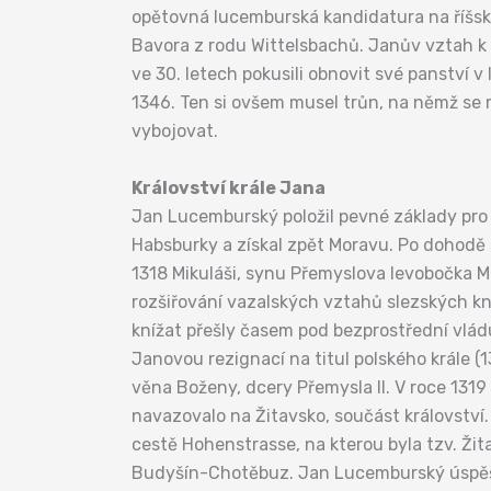
opětovná lucemburská kandidatura na říšsk
Bavora z rodu Wittelsbachů. Janův vztah k 
ve 30. letech pokusili obnovit své panství v 
1346. Ten si ovšem musel trůn, na němž se m
vybojovat.
Království krále Jana
Jan Lucemburský položil pevné základy pro 
Habsburky a získal zpět Moravu. Po dohodě 
1318 Mikuláši, synu Přemyslova levobočka Mik
rozšiřování vazalských vztahů slezských kní
knížat přešly časem pod bezprostřední vlá
Janovou rezignací na titul polského krále (
věna Boženy, dcery Přemysla II. V roce 131
navazovalo na Žitavsko, součást království. 
cestě Hohenstrasse, na kterou byla tzv. Žitav
Budyšín-Chotěbuz. Jan Lucemburský úspěš