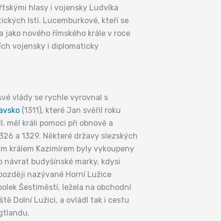
tskými hlasy i vojensky Ludvíka
ckých lstí. Lucemburkové, kteří se
rla jako nového římského krále v roce
ích vojensky i diplomaticky
vé vlády se rychle vyrovnal s
avsko
(1311), které Jan svěřil roku
. měl králi pomoci při obnově a
1326 a 1329. Některé državy slezských
kým králem Kazimírem byly vykoupeny
 o návrat budyšínské marky, kdysi
 později nazývané Horní Lužice
polek Šestiměstí, ležela na obchodní
tě Dolní Lužici, a ovládl tak i cestu
ogtlandu.