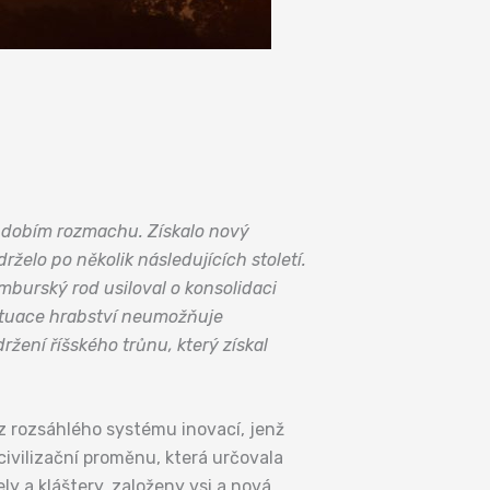
obdobím rozmachu. Získalo nový
elo po několik následujících století.
burský rod usiloval o konsolidaci
situace hrabství neumožňuje
ržení říšského trůnu, který získal
z rozsáhlého systému inovací, jenž
civilizační proměnu, která určovala
ly a kláštery, založeny vsi a nová