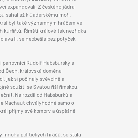
ci expandovali. Z českého jádra
bu sahal až k Jaderskému moři,
 král byl také významným hráčem ve
h kurfiřtů. Římští králové tak nezřídka
áclava II. se neobešla bez potyček
ní panovníci Rudolf Habsburský a
a od Čech, královská doména
, jež si počínaly svévolně a
jné soužití se Svatou říší římskou,
čnit. Na rozdíl od Habsburků a
a de Machaut chvályhodné samo o
král příjmy své komory a úspěšně
y mnoha politických hráčů, se stala