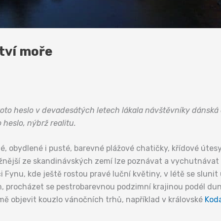
tví moře
 toto heslo v devadesátých letech lákala návštěvníky dánská
heslo, nýbrž realitu.
lé, obydlené i pusté, barevné plážové chatičky, křídové útes
jižnější ze skandinávských zemí lze poznávat a vychutnávat p
 Fynu, kde ještě rostou pravé luční květiny, v létě se sluni
, procházet se pestrobarevnou podzimní krajinou podél dun, 
imě objevit kouzlo vánočních trhů, například v královské
Kod