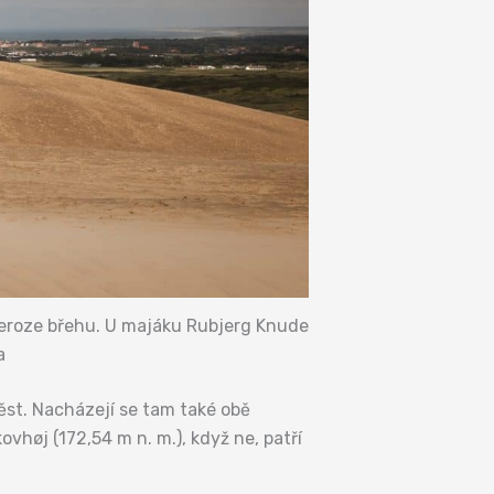
 eroze břehu. U majáku Rubjerg Knude
a
st. Nacházejí se tam také obě
vhøj (172,54 m n. m.), když ne, patří