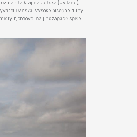
rozmanitá krajina Jutska (Jylland),
byvatel Dánska. Vysoké písečné duny
 místy fjordové, na jihozápadě spíše