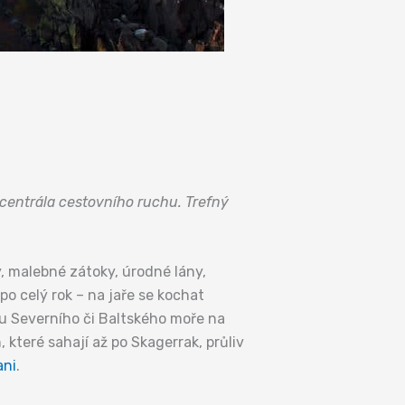
 centrála cestovního ruchu. Trefný
y, malebné zátoky, úrodné lány,
o celý rok – na jaře se kochat
t u Severního či Baltského moře na
které sahají až po Skagerrak, průliv
ani
.