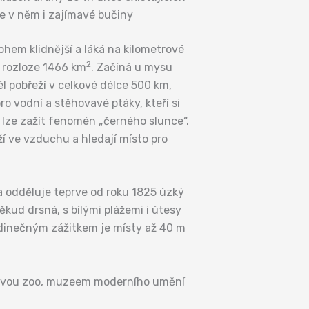
e v něm i zajímavé bučiny
hem klidnější a láká na kilometrové
2
o rozloze 1466 km
. Začíná u mysu
l pobřeží v celkové délce 500 km,
 vodní a stěhovavé ptáky, kteří si
 lze zažít fenomén „černého slunce“.
ží ve vzduchu a hledají místo pro
a odděluje teprve od roku 1825 úzký
ěkud drsná, s bílými plážemi i útesy
dinečným zážitkem je místy až 40 m
ímavou zoo, muzeem moderního umění