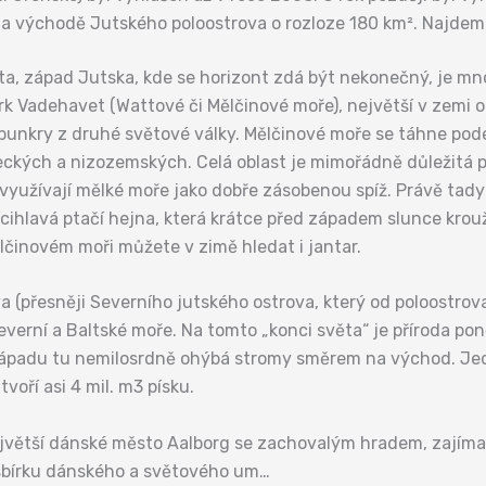
na východě Jutského poloostrova o rozloze 180 km². Najdem
a, západ Jutska, kde se horizont zdá být nekonečný, je mno
ark Vadehavet (Wattové či Mělčinové moře), největší v zemi 
 bunkry z druhé světové války. Mělčinové moře se táhne podé
kých a nizozemských. Celá oblast je mimořádně důležitá pro
využívají mělké moře jako dobře zásobenou spíž. Právě tady
ícihlavá ptačí hejna, která krátce před západem slunce krou
lčinovém moři můžete v zimě hledat i jantar.
(přesněji Severního jutského ostrova, který od poloostrov
everní a Baltské moře. Na tomto „konci světa“ je příroda pon
 západu tu nemilosrdně ohýbá stromy směrem na východ. Je
voří asi 4 mil. m3 písku.
největší dánské město Aalborg se zachovalým hradem, zaj
sbírku dánského a světového um…