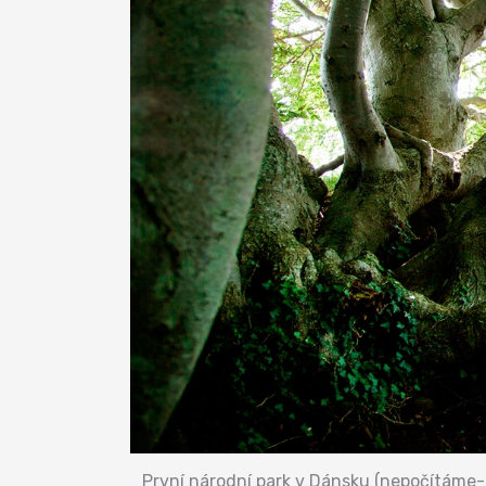
První národní park v Dánsku (nepočítáme-li