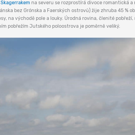
a
Skagerrakem
na severu se rozprostírá divoce romantická a 
Dánska bez Grónska a Faerských ostrovů) žije zhruba 45 % o
esy, na východě pole a louky. Úrodná rovina, členité pobřeží,
ím pobřežím Jutského poloostrova je poměrně veliký.