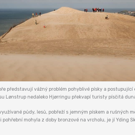
ře představují vážný problém pohyblivé písky a postupující
su Lønstrup nedaleko Hjørringu překvapí turisty písčitá dun
využívané půdy, lesů, pobřeží s jemným pískem a rušných mě
 pohřební mohyla z doby bronzové na vrcholu, je jí Yding Sko