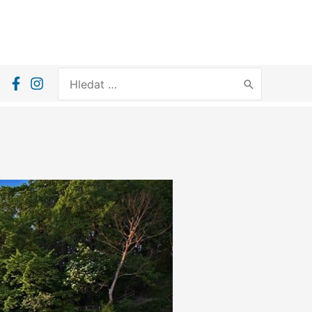
Search
for: