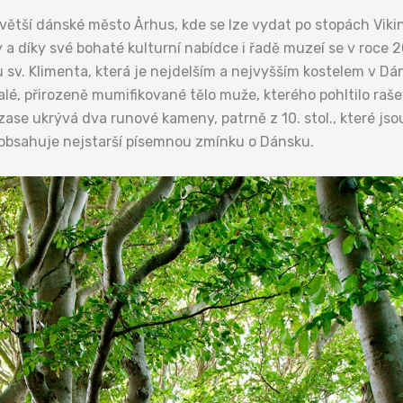
tší dánské město Århus, kde se lze vydat po stopách Vikingů,
y a díky své bohaté kulturní nabídce i řadě muzeí se v roce 
u sv. Klimenta, která je nejdelším a nejvyšším kostelem v D
é, přirozeně mumifikované tělo muže, kterého pohltilo raše
je zase ukrývá dva runové kameny, patrně z 10. stol., které 
obsahuje nejstarší písemnou zmínku o Dánsku.