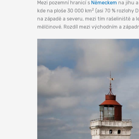
Mezi pozemní hranicí s
Německem
na jihu 
2
kde na ploše 30 000 km
(asi 70 % rozlohy 
na západě a severu, mezi tím rašeliniště a l
mělčinové. Rozdíl mezi východním a západn