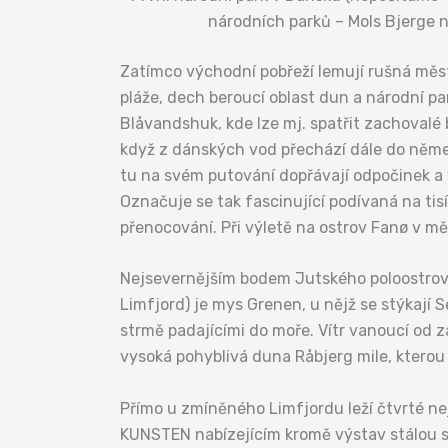
národních parků – Mols Bjerge 
Zatímco východní pobřeží lemují rušná měst
pláže, dech beroucí oblast dun a národní p
Blåvandshuk, kde lze mj. spatřit zachovalé
když z dánských vod přechází dále do němec
tu na svém putování dopřávají odpočinek a 
Označuje se tak fascinující podívaná na tis
přenocování. Při výletě na ostrov Fanø v mě
Nejsevernějším bodem Jutského poloostrova 
Limfjord) je mys Grenen, u nějž se stýkají S
strmě padajícími do moře. Vítr vanoucí od
vysoká pohyblivá duna Råbjerg mile, kterou t
Přímo u zmíněného Limfjordu leží čtvrté 
KUNSTEN nabízejícím kromě výstav stálou 