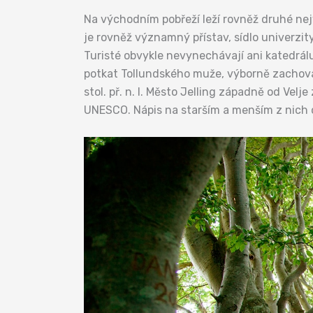
Na východním pobřeží leží rovněž druhé nejvě
je rovněž významný přístav, sídlo univerzit
Turisté obvykle nevynechávají ani katedrál
potkat Tollundského muže, výborně zachoval
stol. př. n. l. Město Jelling západně od Vel
UNESCO. Nápis na starším a menším z nich 