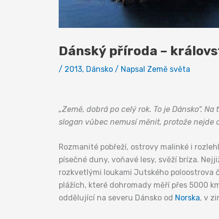
Dánský příroda – královs
/
2013
,
Dánsko
/ Napsal
Země světa
Dánská příroda
„Země, dobrá po celý rok. To je Dánsko“. Na
slogan vůbec nemusí měnit, protože nejde o 
Rozmanité pobřeží, ostrovy malinké i rozleh
písečné duny, voňavé lesy, svěží bríza. Nej
rozkvetlými loukami Jutského poloostrova či
plážích, které dohromady měří přes 5000 km
oddělující na severu Dánsko od
Norska
, v z