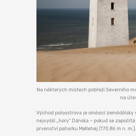
Na některých místech pobřeží Severního mo
na úte
Východ poloostrova je směsicí zemědělsky 
nejvyšší „hory“ Dánska – pokud se započítá i
prvenství pahorku Møllehøj (170,86 m n. m.).