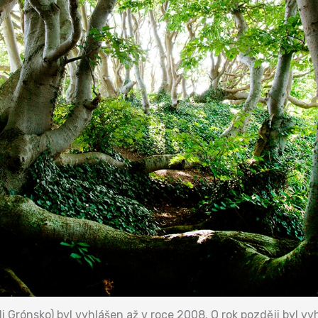
 Grónsko) byl vyhlášen až v roce 2008. O rok později byl vyh