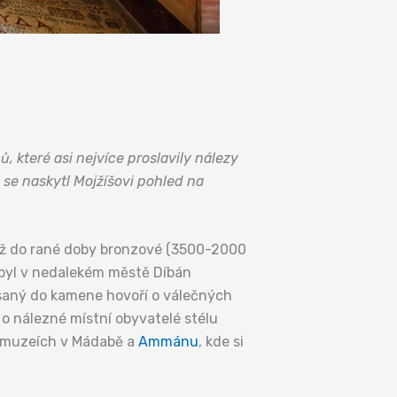
 které asi nejvíce proslavily nálezy
se naskytl Mojžíšovi pohled na
 až do rané doby bronzové (3500-2000
 byl v nedalekém městě Díbán
esaný do kamene hovoří o válečných
 o nálezné místní obyvatelé stélu
 v muzeích v Mádabě a
Ammánu
, kde si