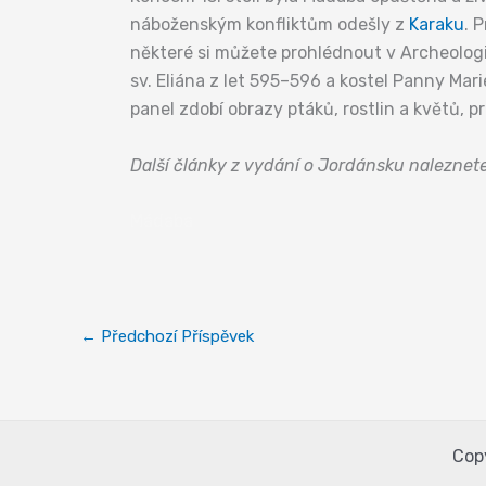
náboženským konfliktům odešly z
Karaku
. 
některé si můžete prohlédnout v Archeologic
sv. Eliána z let 595–596 a kostel Panny Mari
panel zdobí obrazy ptáků, rostlin a květů, 
Další články z vydání o Jordánsku naleznet
Mádaba
←
Předchozí Příspěvek
Cop