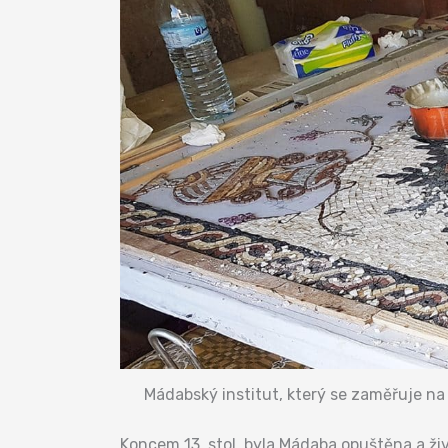
Mádabský institut, který se zaměřuje na
Koncem 13. stol. byla Mádaba opuštěna a živo