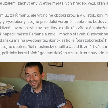
eruzalém, zachycený včetně městských hradeb, věží, bran 
 za Římanů, ale vrcholné období prožila v 6. stol., kdy měl
yly vyzdobeny, stejně jako další veřejné i soukromé budovy
lizeň, lov nebo rybolov, rostliny, exotická zvířata či nábože
4 napadli město Peršané a zničili mnoho staveb. O zbytek se
dánsku má na svědomí též ikonoklastické (obrazoborecké) hnu
 stejné době nařídil muslimský chalífa Jazíd II. zničit všechn
„politicky korektních“ geometrických vzorů, které původní m