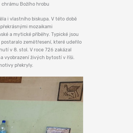
a chrámu Božího hrobu
a i vlastního biskupa. V této době
, překrásnými mozaikami
nské a mytické příběhy. Typické jsou
 postaralo zemětřesení, které udeřilo
tí v 8. stol. V roce 726 zakázal
a vyobrazení živých bytostí v říši.
otivy překryly.