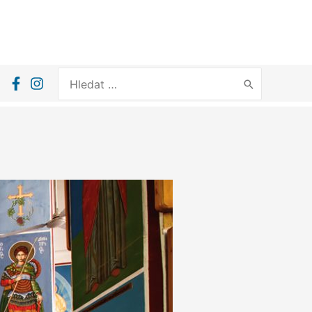
Search
for: