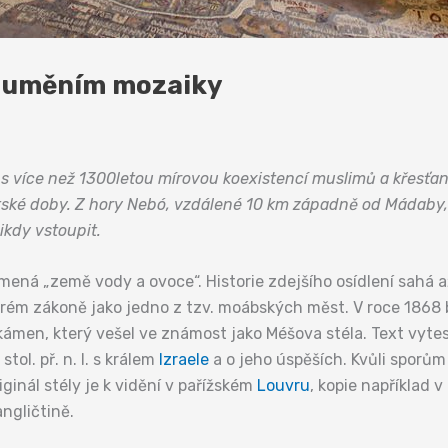
a uměním mozaiky
 více než 1300letou mírovou koexistencí muslimů a křesťanů,
ské doby.
Z hory Nebó, vzdálené 10 km západně od Mádaby, 
kdy vstoupit.
ená „země vody a ovoce“. Historie zdejšího osídlení sahá
tarém zákoně jako jedno z tzv. moábských měst. V roce 1868
kámen, který vešel ve známost jako Méšova stéla. Text vyt
tol. př. n. l. s králem
Izraele
a o jeho úspěších. Kvůli sporům
riginál stély je k vidění v pařížském
Louvru
, kopie například
ngličtině.