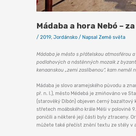
Mádaba a hora Nebó – z
/
2019
,
Jordánsko
/ Napsal
Země světa
Mádaba je město s přátelskou atmosférou a s
podlahových a nástěnných mozaik z byzant
kenaanskou „zemi zaslíbenou“, kam neměl ni
Mádaba je slovo aramejského původu a znam
př. n. l.), město Médebá je zmiňováno ve S
(starověký Díbón) objeven černý bazaltový 
střetech moábského krále Méši v polovině 9. s
poničili a některé její části byly ztraceny. O
můžete také přečíst znění textu ze stély v a