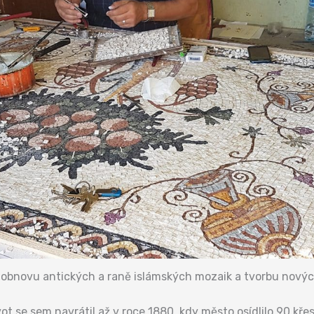
 obnovu antických a raně islámských mozaik a tvorbu novýc
t se sem navrátil až v roce 1880, kdy město osídlilo 90 křes