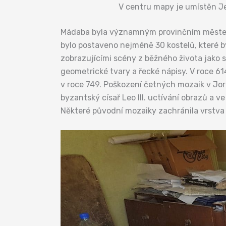
V centru mapy je umístěn J
Mádaba byla významným provinčním městem už
bylo postaveno nejméně 30 kostelů, které b
zobrazujícími scény z běžného života jako sk
geometrické tvary a řecké nápisy. V roce 61
v roce 749. Poškození četných mozaik v Jor
byzantský císař Leo III. uctívání obrazů a ve
Některé původní mozaiky zachránila vrstva 