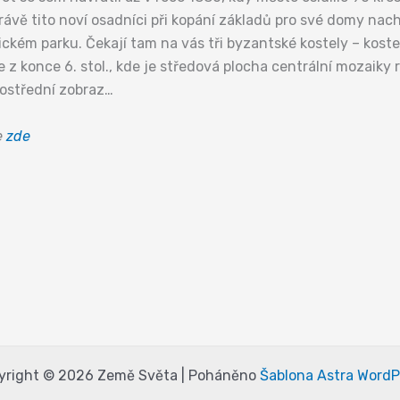
Právě tito noví osadníci při kopání základů pro své domy nac
kém parku. Čekají tam na vás tři byzantské kostely – kostel
e z konce 6. stol., kde je středová plocha centrální mozaiky
prostřední zobraz…
e
zde
yright © 2026 Země Světa | Poháněno
Šablona Astra WordP