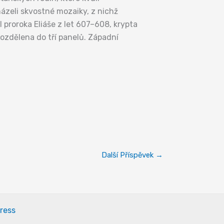
házeli skvostné mozaiky, z nichž
 proroka Eliáše z let 607–608, krypta
 rozdělena do tří panelů. Západní
Další Příspěvek
→
ress