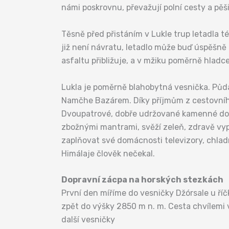
námi poskrovnu, převažují polní cesty a pěš
Těsně před přistáním v Lukle trup letadla té
již není návratu, letadlo může buď úspěšně p
asfaltu přibližuje, a v mžiku poměrně hladc
Lukla je poměrně blahobytná vesnička. Půda
Namčhe Bazárem. Díky příjmům z cestovního 
Dvoupatrové, dobře udržované kamenné do
zbožnými mantrami, svěží zeleň, zdravě vypad
zaplňovat své domácnosti televizory, chlad
Himálaje člověk nečekal.
Dopravní zácpa na horských stezkách
První den míříme do vesničky Džórsale u ří
zpět do výšky 2850 m n. m. Cesta chvílemi v
další vesničky