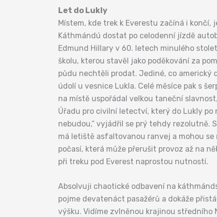
Let do Lukly
Místem, kde trek k Everestu začíná i končí, j
Káthmándú dostat po celodenní jízdě autobus
Edmund Hillary v 60. letech minulého stole
školu, kterou stavěl jako poděkování za pom
půdu nechtěli prodat. Jediné, co americký d
údolí u vesnice Lukla. Celé měsíce pak s še
na místě uspořádal velkou taneční slavnost
Úřadu pro civilní letectví, který do Lukly po
nebudou,“ vyjádřil se prý tehdy rezolutně. 
má letiště asfaltovanou ranvej a mohou se 
počasí, která může přerušit provoz až na ně
při treku pod Everest naprostou nutností.
Absolvuji chaotické odbavení na káthmándsk
pojme devatenáct pasažérů a dokáže přistáv
výšku. Vidíme zvlněnou krajinou středního N