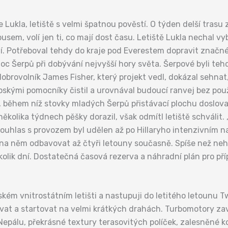
e Lukla, letiště s velmi špatnou pověstí. O týden delší trasu 
em, volí jen ti, co mají dost času. Letiště Lukla nechal vy
tí. Potřeboval tehdy do kraje pod Everestem dopravit značn
oc Šerpů při dobývání nejvyšší hory světa. Šerpové byli teh
obrovolník James Fisher, který projekt vedl, dokázal sehnat
rpskými pomocníky čistil a urovnával budoucí ranvej bez po
, během níž stovky mladých Šerpů přistávací plochu doslova
 několika týdnech pěšky dorazil, však odmítl letiště schválit
Souhlas s provozem byl udělen až po Hillaryho intenzivním 
na něm odbavovat až čtyři letouny současně. Spíše než neh
kolik dní. Dostatečná časová rezerva a náhradní plán pro pří
ém vnitrostátním letišti a nastupuji do letitého letounu T
at a startovat na velmi krátkých drahách. Turbomotory zavr
epálu, překrásné textury terasovitých políček, zalesněné kop