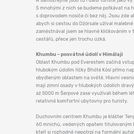
A samozřejmě jsou tu i další turisté jako 
S mnohými z nich se budeme potkávat na hor
s doprovodem nosiče či bez něj. Jsou zde a
abych si cestou do Džórsale užíval malebné 
zaměstnával jsem se hlavně kličkováním v t
cestářů, přece jen trochu úzká.
Khumbu – posvátné údolí v Himálaji
Oblast Khumbu pod Everestem začíná vstup
hlubokým údolím říčky Bhóté Kósí přímo na
obydleným oblastem na světě. Hlavní vesnice
mají zimní osady v hlubokých údolích dravýc
až 5000 m Šerpové zase využívali během lét
relativně komfortní ubytovny pro turisty.
Duchovním centrem Khumbu je klášter Tengbo
60 mnichů, vedených opatem titulovaným Rinp
kteří si rozhodně nepotrpí na formální auto