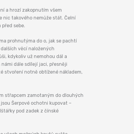
ní a hrozí zakopnutím všem
se nic takového nemůže stát. Čelní
ů před sebe.
ama prohnutýma do o, jak se pachtí
 dalších věcí naložených
nůši, kdykoliv už nemohou dál a
ámi dále sdílejí jaci, přesněji
até stvoření notně obtížené nákladem,
veným střapcem zamotaným do dlouhých
 jsou Šerpové ochotni kupovat –
lštářky pod zadek z čínské