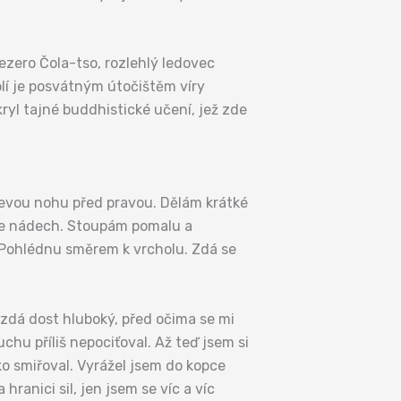
ezero Čola-tso, rozlehlý ledovec
olí je posvátným útočištěm víry
yl tajné buddhistické učení, jež zde
levou nohu před pravou. Dělám krátké
ase nádech. Stoupám pomalu a
. Pohlédnu směrem k vrcholu. Zdá se
zdá dost hluboký, před očima se mi
hu příliš nepociťoval. Až teď jsem si
o smiřoval. Vyrážel jsem do kopce
ranici sil, jen jsem se víc a víc