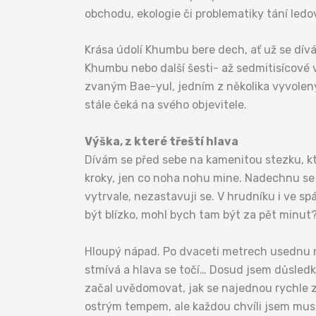
obchodu, ekologie či problematiky tání ledo
Krása údolí Khumbu bere dech, ať už se dív
Khumbu nebo další šesti- až sedmitisícové vr
zvaným Bae-yul, jedním z několika vyvolený
stále čeká na svého objevitele.
Výška, z které třeští hlava
Dívám se před sebe na kamenitou stezku, kt
kroky, jen co noha nohu mine. Nadechnu se 
vytrvale, nezastavuji se. V hrudníku i ve 
být blízko, mohl bych tam být za pět minut
Hloupý nápad. Po dvaceti metrech usednu n
stmívá a hlava se točí… Dosud jsem důsledky
začal uvědomovat, jak se najednou rychle 
ostrým tempem, ale každou chvíli jsem musel 