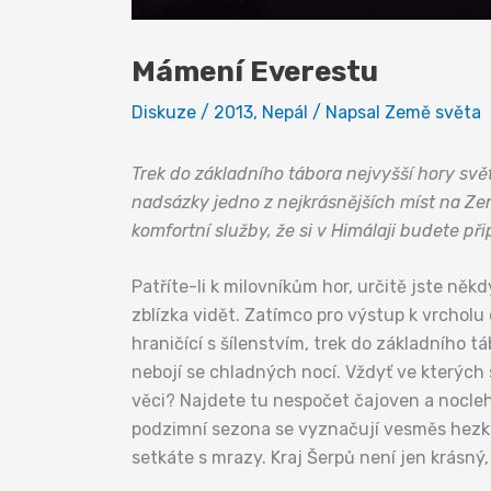
Mámení Everestu
Diskuze
/
2013
,
Nepál
/ Napsal
Země světa
Trek do základního tábora nejvyšší hory sv
nadsázky jedno z nejkrásnějších míst na Zemi
komfortní služby, že si v Himálaji budete př
Patříte-li k milovníkům hor, určitě jste ně
zblízka vidět. Zatímco pro výstup k vrchol
hraničící s šílenstvím, trek do základního 
nebojí se chladných nocí. Vždyť ve kterýc
věci? Najdete tu nespočet čajoven a noclehá
podzimní sezona se vyznačují vesměs hezký
setkáte s mrazy. Kraj Šerpů není jen krásný,