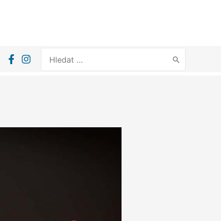
Search
for: