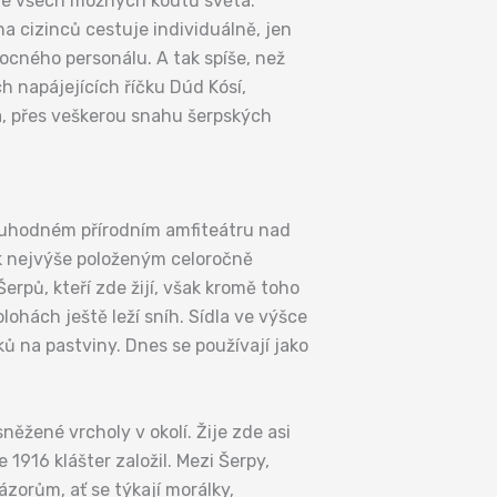
 ze všech možných koutů světa.
a cizinců cestuje individuálně, jen
ocného personálu. A tak spíše, než
h napájejících říčku Dúd Kósí,
a, přes veškerou snahu šerpských
vuhodném přírodním amfiteátru nad
 k nejvýše položeným celoročně
rpů, kteří zde žijí, však kromě toho
ohách ještě leží sníh. Sídla ve výšce
 na pastviny. Dnes se používají jako
žené vrcholy v okolí. Žije zde asi
916 klášter založil. Mezi Šerpy,
ázorům, ať se týkají morálky,