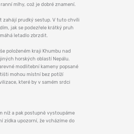
 ranní mlhy, což je dobré znamení.
 zahájí prudký sestup. V tuto chvíli
idím, jak se podezřele krátký pruh
omáhá letadlo zbrzdit.
výše položeném kraji Khumbu nad
jiných horských oblastí Nepálu.
arevné modlitební kameny popsané
tišti mohou místní bez potíží
ilizace, které by v samém srdci
0 m níž a pak postupně vystoupáme
ní zídka upozorní, že vcházíme do