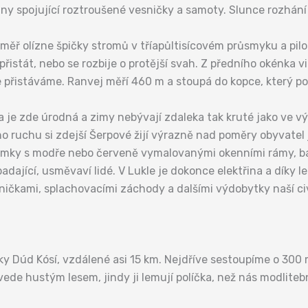
iny spojující roztroušené vesničky a samoty. Slunce rozhání
měř olízne špičky stromů v tříapůltisícovém průsmyku a pilot
řistát, nebo se rozbije o protější svah. Z předního okénka v
e přistáváme. Ranvej měří 460 m a stoupá do kopce, který p
 je zde úrodná a zimy nebývají zdaleka tak kruté jako ve 
ruchu si zdejší Šerpové žijí výrazně nad poměry obyvatel 
mky s modře nebo červeně vymalovanými okenními rámy, b
ající, usměvaví lidé. V Lukle je dokonce elektřina a díky le
ničkami, splachovacími záchody a dalšími výdobytky naší civ
čky Dúd Kósí, vzdálené asi 15 km. Nejdříve sestoupíme o 30
ede hustým lesem, jindy ji lemují políčka, než nás modliteb