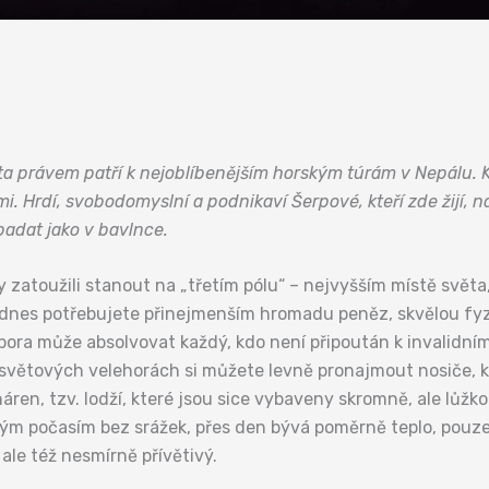
ěta právem patří k nejoblíbenějším horským túrám v Nepálu.
. Hrdí, svobodomyslní a podnikaví Šerpové, kteří zde žijí, n
ipadat jako v bavlnce.
kdy zatoužili stanout na „třetím pólu“ – nejvyšším místě svě
u dnes potřebujete přinejmenším hromadu peněz, skvělou fyz
tábora může absolvovat každý, kdo není připoután k invalidní
h světových velehorách si můžete levně pronajmout nosiče, 
ren, tzv. lodží, které jsou sice vybaveny skromně, ale lůžko
m počasím bez srážek, přes den bývá poměrně teplo, pouze
 ale též nesmírně přívětivý.