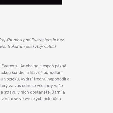
 Kraj Khumbu pod Everestem je bez
avíc trekařům poskytují natolik
ta, Everestu. Anebo ho alespoň pěkně
ickou kondici a hlavně odhodlání
mu vozíčku, vydrží trochu nepohodlí a
který za vás odnese všechny vaše
 a stravu v nich dostanete. Jarní a
 v noci se ve vysokých polohách