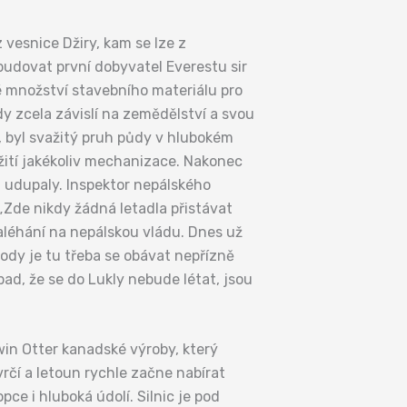
z vesnice Džiry, kam se lze z
budovat první dobyvatel Everestu sir
é množství stavebního materiálu pro
dy zcela závislí na zemědělství a svou
, byl svažitý pruh půdy v hlubokém
užití jakékoliv mechanizace. Nakonec
 udupaly. Inspektor nepálského
. „Zde nikdy žádná letadla přistávat
naléhání na nepálskou vládu. Dnes už
ody je tu třeba se obávat nepřízně
pad, že se do Lukly nebude létat, jsou
win Otter kanadské výroby, který
čí a letoun rychle začne nabírat
ce i hluboká údolí. Silnic je pod