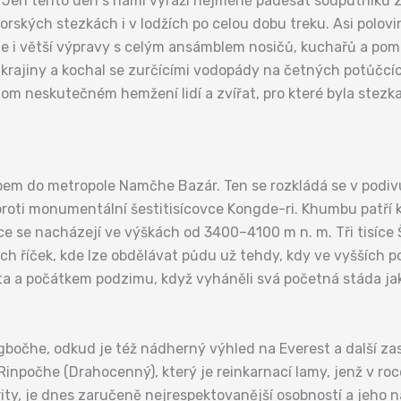
vy. Jen tento den s námi vyráží nejméně padesát souputníků
ských stezkách i v lodžích po celou dobu treku. Asi polovin
le i větší výpravy s celým ansámblem nosičů, kuchařů a pom
krajiny a kochal se zurčícími vodopády na četných potůčcíc
om neskutečném hemžení lidí a zvířat, pro které byla stezk
em do metropole Namčhe Bazár. Ten se rozkládá se v podi
proti monumentální šestitisícovce Kongde-ri. Khumbu patří
 se nacházejí ve výškách od 3400–4100 m n. m. Tři tisíce Še
h říček, kde lze obdělávat půdu už tehdy, kdy ve vyšších pol
a a počátkem podzimu, když vyháněli svá početná stáda jaků
čhe, odkud je též nádherný výhled na Everest a další zasně
očhe (Drahocenný), který je reinkarnací lamy, jenž v roce 1
rity, je dnes zaručeně nejrespektovanější osobností a jeho n