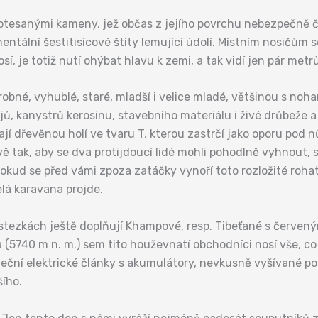
tesanými kameny, jež občas z jejího povrchu nebezpečně č
ntální šestitisícové štíty lemující údolí. Místním nosičům 
, je totiž nutí ohýbat hlavu k zemi, a tak vidí jen pár metr
obné, vyhublé, staré, mladší i velice mladé, většinou s noh
ů, kanystrů kerosinu, stavebního materiálu i živé drůbeže a
ají dřevěnou holí ve tvaru T, kterou zastrčí jako oporu pod 
 tak, aby se dva protijdoucí lidé mohli pohodlně vyhnout, s n
Pokud se před vámi zpoza zatáčky vynoří toto rozložité roh
elá karavana projde.
ch stezkách ještě doplňují Khampové, resp. Tibeťané s čer
5740 m n. m.) sem tito houževnatí obchodníci nosí vše, co
neční elektrické články s akumulátory, nevkusně vyšívané po
šího.