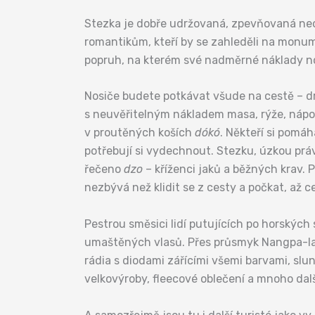
Stezka je dobře udržovaná, zpevňovaná neo
romantikům, kteří by se zahleděli na monume
popruh, na kterém své nadměrné náklady nosí
Nosiče budete potkávat všude na cestě – dr
s neuvěřitelným nákladem masa, rýže, nápoj
v proutěných koších
dókó
. Někteří si pomáh
potřebují si vydechnout. Stezku, úzkou právě
řečeno
dzo
– kříženci jaků a běžných krav. 
nezbývá než klidit se z cesty a počkat, až c
Pestrou směsici lidí putujících po horský
umaštěných vlasů. Přes průsmyk Nangpa-la (
rádia s diodami zářícími všemi barvami, slu
velkovýroby, fleecové oblečení a mnoho dal