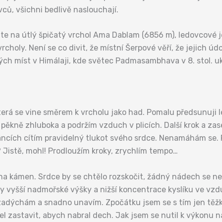
vců, všichni bedlivě naslouchají.
áte na útlý špičatý vrchol Ama Dablam (6856 m), ledovcové j
choly. Není se co divit, že místní Šerpové věří, že jejich úd
ch míst v Himálaji, kde světec Padmasambhava v 8. stol. ukr
erá se vine směrem k vrcholu jako had. Pomalu předsunuji 
pěkně zhluboka a podržím vzduch v plicích. Další krok a z
spáncích cítím pravidelný tlukot svého srdce. Nenamáhám se
? Jistě, mohl! Prodloužím kroky, zrychlím tempo…
a kámen. Srdce by se chtělo rozskočit, žádný nádech se ne
 vyšší nadmořské výšky a nižší koncentrace kyslíku ve vzduc
zadýchám a snadno unavím. Zpočátku jsem se s tím jen těžk
zastavit, abych nabral dech. Jak jsem se nutil k výkonu na h