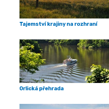
Tajemství krajiny na rozhraní
Orlická přehrada