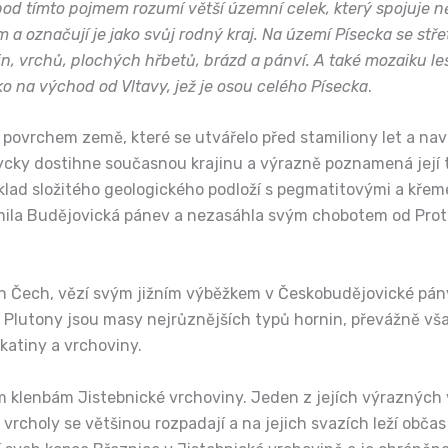
e pod tímto pojmem rozumí větší územní celek, který spojuje 
em a označují je jako svůj rodný kraj. Na území Písecka se stř
vrchů, plochých hřbetů, brázd a pánví. A také mozaiku lesů, 
o na východ od Vltavy, jež je osou celého Písecka
.
 povrchem země, které se utvářelo před stamiliony let a nav
ycky dostihne současnou krajinu a výrazně poznamená její tvá
íklad složitého geologického podloží s pegmatitovými a křem
mila Budějovická pánev a nezasáhla svým chobotem od Protiv
ích Čech, vězí svým jižním výběžkem v Českobudějovické pán
 Plutony jsou masy nejrůznějších typů hornin, převážně však
katiny a vrchoviny.
ým klenbám Jistebnické vrchoviny. Jeden z jejích výrazných 
 vrcholy se většinou rozpadají a na jejich svazích leží o