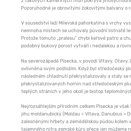
z takových kamenných moří pokrývá jihovýchodní 
Pozoruhodné je obrovitými žokovitými balvany o r
V sousedství leží Milevská pahorkatina s vrchy v
nemnoha místech se uchovaly původní listnaté les
Protože tomuto „pralesu“ chybí keřové patro a chu
podobný bukový porost vytváří i nedalekou a rovn
Na severozápadě Písecka, v povodí Vltavy, Otavy, Lo
ovlivněna svým podložím. Když byl středočeský pl
následném chladnutí překrystalizovaly a staly s
překrystalizovaných hornin nad středočeským plut
teplých stráních v jeho okolí je biotop teplomilný
Nejrozsáhlejším přírodním celkem Písecka je však 
jihu moldanubický (Moldau = Vltava, Danubius = Dun
zalesněnými hřbety a zemědělskou půdou kolem ves
tajemného nitra zemské kůry přece jen můžeme nah