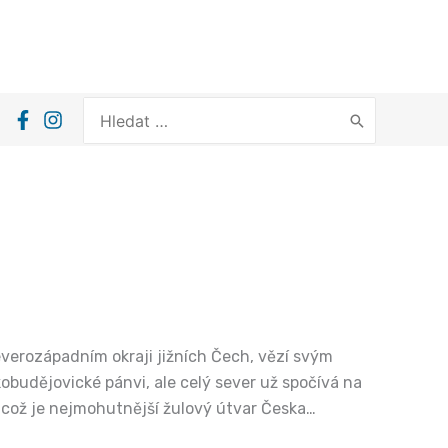
Search
for:
severozápadním okraji jižních Čech, vězí svým
obudějovické pánvi, ale celý sever už spočívá na
což je nejmohutnější žulový útvar Česka…