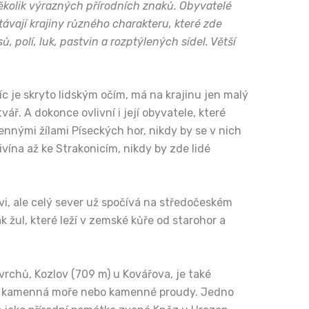
několik výrazných přírodních znaků. Obyvatelé
etávají krajiny různého charakteru, které zde
polí, luk, pastvin a rozptýlených sídel. Větší
íc je skryto lidským očím, má na krajinu jen malý
ř. A dokonce ovlivní i její obyvatele, které
ennými žílami Píseckých hor, nikdy by se v nich
ína až ke Strakonicím, nikdy by zde lidé
vi, ale celý sever už spočívá na středočeském
 žul, které leží v zemské kůře od starohor a
vrchů, Kozlov (709 m) u Kovářova, je také
bčas kamenná moře nebo kamenné proudy. Jedno