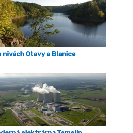
 nivách Otavy a Blanice
derná elektrárna Temelín