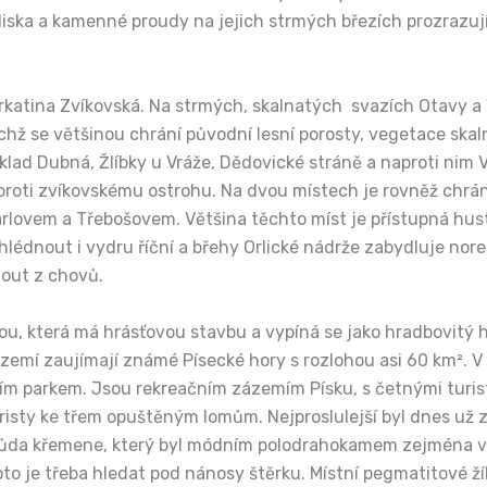
ska a kamenné proudy na jejich strmých březích prozrazují r
rkatina Zvíkovská. Na strmých, skalnatých svazích Otavy a 
ichž se většinou chrání původní lesní porosty, vegetace skal
d Dubná, Žlíbky u Vráže, Dědovické stráně a naproti nim Výř
proti zvíkovskému ostrohu. Na dvou místech je rovněž chrá
arlovem a Třebošovem. Většina těchto míst je přístupná hus
lédnout i vydru říční a břehy Orlické nádrže zabydluje norek
nout z chovů.
nou, která má hrásťovou stavbu a vypíná se jako hradbovit
zemí zaujímají známé Písecké hory s rozlohou asi 60 km². V
dním parkem. Jsou rekreačním zázemím Písku, s četnými turi
isty ke třem opuštěným lomům. Nejproslulejší byl dnes už 
růda křemene, který byl módním polodrahokamem zejména v o
roto je třeba hledat pod nánosy štěrku. Místní pegmatitové