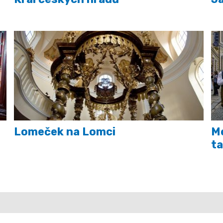
Lomeček na Lomci
Me
t