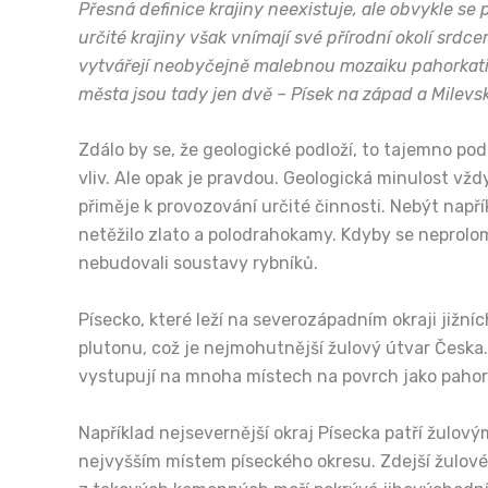
Přesná definice krajiny neexistuje, ale obvykle s
určité krajiny však vnímají své přírodní okolí srdc
vytvářejí neobyčejně malebnou mozaiku pahorkatin, 
města jsou tady jen dvě – Písek na západ a Milevsk
Zdálo by se, že geologické podloží, to tajemno pod
vliv. Ale opak je pravdou. Geologická minulost vžd
přiměje k provozování určité činnosti. Nebýt např
netěžilo zlato a polodrahokamy. Kdyby se neprolo
nebudovali soustavy rybníků.
Písecko, které leží na severozápadním okraji jižn
plutonu, což je nejmohutnější žulový útvar Česka.
vystupují na mnoha místech na povrch jako pahor
Například nejsevernější okraj Písecka patří žulov
nejvyšším místem píseckého okresu. Zdejší žulové