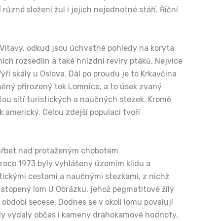
ůzné složení žul i jejich nejednotné stáří. Říční
Vltavy, odkud jsou úchvatné pohledy na koryta
ních rozsedlin a také hnízdní revíry ptáků. Nejvíce
í skály u Oslova. Dál po proudu je to Krkavčina
něný přirozený tok Lomnice, a to úsek zvaný
tou sítí turistických a naučných stezek. Kromě
 americký. Celou zdejší populaci tvoří
ý hřbet nad protaženým chobotem
 roce 1973 byly vyhlášeny územím klidu a
stickými cestami a naučnými stezkami, z nichž
zatopený lom U Obrázku, jehož pegmatitové žíly
bdobí secese. Dodnes se v okolí lomu povalují
 žíly vydaly občas i kameny drahokamové hodnoty,