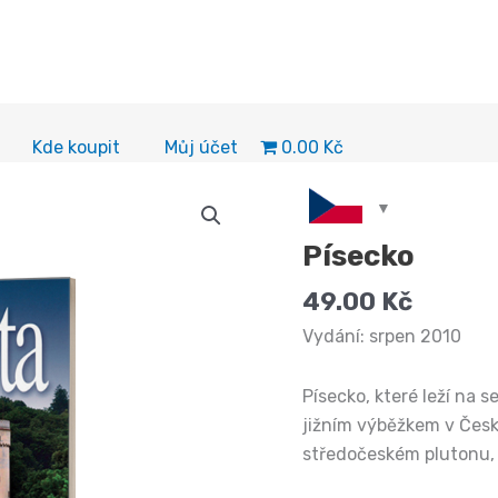
0.00 Kč
Kde koupit
Můj účet
Písecko
49.00
Kč
Vydání: srpen 2010
Písecko, které leží na 
jižním výběžkem v Česk
středočeském plutonu, 