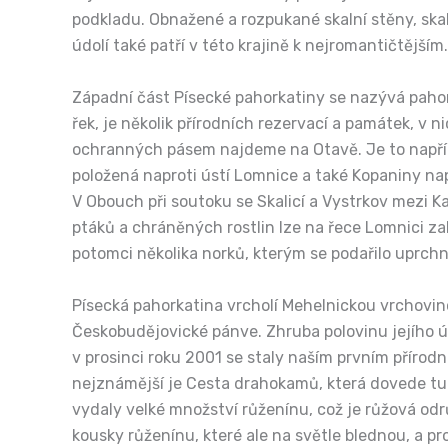
podkladu. Obnažené a rozpukané skalní stěny, skali
údolí také patří v této krajině k nejromantičtějším.
Západní část Písecké pahorkatiny se nazývá paho
řek, je několik přírodních rezervací a památek, v n
ochranných pásem najdeme na Otavě. Je to napříkla
položená naproti ústí Lomnice a také Kopaniny na
V Obouch při soutoku se Skalicí a Vystrkov mezi K
ptáků a chráněných rostlin lze na řece Lomnici zah
potomci několika norků, kterým se podařilo uprch
Písecká pahorkatina vrcholí Mehelnickou vrchovi
Českobudějovické pánve. Zhruba polovinu jejího ú
v prosinci roku 2001 se staly naším prvním příro
nejznámější je Cesta drahokamů, která dovede tur
vydaly velké množství růženínu, což je růžová od
kousky růženínu, které ale na světle blednou, a p