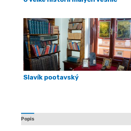
Slavík pootavský
Popis
Další informace
Hodnocení (0)