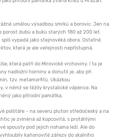
 jako přírodní památka zvaná Kněz u Hrazan.
řevážně umělou výsadbou smrků a borovic. Jen na
 porost dubů a buků starých 180 až 200 let.
e spíš vypadá jako stejnověká obora. Ostatně
ov, která je ale veřejnosti nepřístupná.
e, která patří do Mirovické vrchoviny. I ta je
 nadložní horniny a donutil je, aby při
in, tzv. metamorfitů. Ukázkou
 v němž se těžily krystalické vápence. Na
áněný jako přírodní památka.
ové polštáře – na severu pluton středočeský a na
chtic je zvlněná až kopcovitá, s protáhlými
é spousty pod jejich nohama leží. Ale do
vyhloubily kaňonovité zářezy do skalního