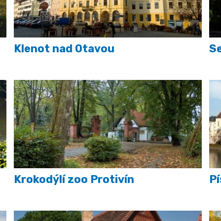
Klenot nad Otavou
Se
Krokodýlí zoo Protivín
Pí