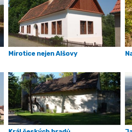
Mirotice nejen Alšovy
Na
Král českých hradů
Ja