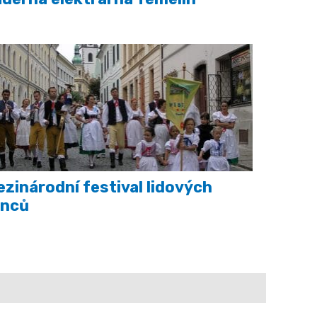
zinárodní festival lidových
anců