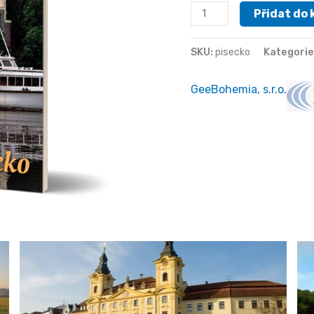
Písecko
Přidat do 
množství
SKU:
pisecko
Kategorie
GeeBohemia, s.r.o.