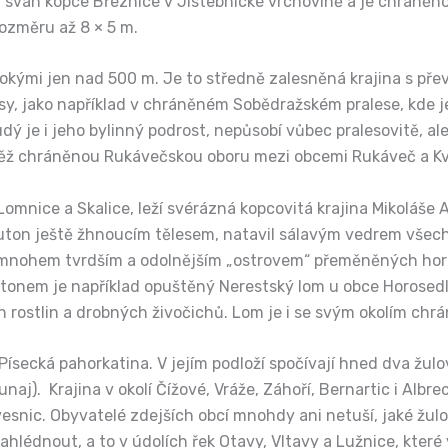
svah kopce Březnice v Jistebnické vrchovině a je chráněno
ozměru až 8 × 5 m.
ysokými jen nad 500 m. Je to středně zalesněná krajina s p
y, jako například v chráněném Sobědražském pralese, kde je
dý je i jeho bylinný podrost, nepůsobí vůbec pralesovitě, al
ěž chráněnou Rukávečskou oboru mezi obcemi Rukáveč a Květ
mnice a Skalice, leží svérázná kopcovitá krajina Mikoláše Alš
uton ještě žhnoucím tělesem, natavil sálavým vedrem všechny
e mnohem tvrdším a odolnějším „ostrovem“ přeměněných horn
onem je například opuštěný Nerestský lom u obce Horosedly,
ch rostlin a drobných živočichů. Lom je i se svým okolím chr
Písecká pahorkatina. V jejím podloží spočívají hned dva žul
aj). Krajina v okolí Čížové, Vráže, Záhoří, Bernartic i Albre
nic. Obyvatelé zdejších obcí mnohdy ani netuší, jaké žulov
lédnout, a to v údolích řek Otavy, Vltavy a Lužnice, které 