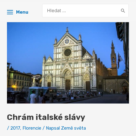
Search
Menu
for:
Chrám italské slávy
/
2017
,
Florencie
/ Napsal
Země světa