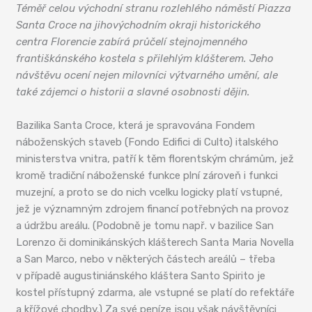
Téměř celou východní stranu rozlehlého náměstí Piazza
Santa Croce na jihovýchodním okraji historického
centra Florencie zabírá průčelí stejnojmenného
františkánského kostela s přilehlým klášterem. Jeho
návštěvu ocení nejen milovníci výtvarného umění, ale
také zájemci o historii a slavné osobnosti dějin.
Bazilika Santa Croce, která je spravována Fondem
náboženských staveb (Fondo Edifici di Culto) italského
ministerstva vnitra, patří k těm florentským chrámům, jež
kromě tradiční náboženské funkce plní zároveň i funkci
muzejní, a proto se do nich vcelku logicky platí vstupné,
jež je významným zdrojem financí potřebných na provoz
a údržbu areálu. (Podobně je tomu např. v bazilice San
Lorenzo či dominikánských klášterech Santa Maria Novella
a San Marco, nebo v některých částech areálů – třeba
v případě augustiniánského kláštera Santo Spirito je
kostel přístupný zdarma, ale vstupné se platí do refektáře
a křížové chodby.) Za své peníze jsou však návštěvníci