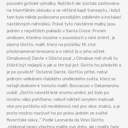
původní gotické výmalby. Naštěstí ale zůstala zachována
na triumfálním oblouku a ve většině kaplí transeptu, i když
tam byla někde poškozena pozdějším zabílením a instalací
nástěnných náhrobků. Právě tyto nástěnné malby jsou
jedním z největších pokladů v Santa Croce. Prvním
umělcem, kterého musíme v souvislosti s nimi zmínit, je
slavný Giotto, malíř, který na počátku 14. stol.
předznamenal renesanci a o němž (a o jeho učiteli
Cimabueovi) Dante v Očistci psal „I Cimabue měl chvíli to
štěstí být nejlepší a jak si tím byl jist: Giotto ho předstih a
je po pověsti!“ Ostatně Dante, Giottův přítel, nebyl
jediným velikánem italského uměleckého světa, který se
netajil obdivem k tomuto malíři. Boccaccio v Dekameronu
uvádí: „Giotto navrátil lesk onomu umění, jež bylo po
mnoho věků pohřbeno, neboť někteří omylem malovali
více pro potěchu očí nevědomců než pro vkus znalců, a je
proto možno nazývat ho po právu jedním ze světel
florentské slávy…“ Podle Leonarda da Vinci Giotto
„překonal nejen všechny malíře své doby, ale i malíře řady