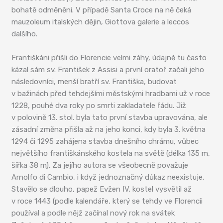
bohatě odměněni. V případě Santa Croce na ně čeká
mauzoleum italských dějin, Giottova galerie a leccos
dalšího.
Františkáni přišli do Florencie velmi záhy, údajně tu často
kázal sám sv. František z Assisi a první oratoř začali jeho
následovníci, menší bratří sv. Františka, budovat
v bažinách před tehdejšími městskými hradbami už v roce
1228, pouhé dva roky po smrti zakladatele řádu. Již
v polovině 13. stol. byla tato první stavba upravována, ale
zásadní změna přišla až na jeho konci, kdy byla 3. května
1294 či 1295 zahájena stavba dnešního chrámu, vůbec
největšího františkánského kostela na světě (délka 135 m,
šířka 38 m). Za jejího autora se všeobecně považuje
Arnolfo di Cambio, i když jednoznačný důkaz neexistuje.
Stavělo se dlouho, papež Evžen IV. kostel vysvětil až
v roce 1443 (podle kalendáře, který se tehdy ve Florencii
používal a podle nějž začínal nový rok na svátek