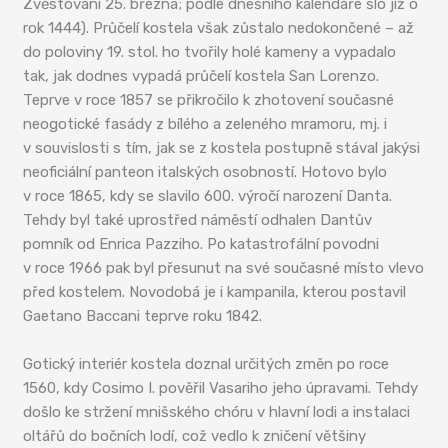
Zvěstování 25. března; podle dnešního kalendáře šlo již o
rok 1444). Průčelí kostela však zůstalo nedokončené – až
do poloviny 19. stol. ho tvořily holé kameny a vypadalo
tak, jak dodnes vypadá průčelí kostela San Lorenzo.
Teprve v roce 1857 se přikročilo k zhotovení současné
neogotické fasády z bílého a zeleného mramoru, mj. i
v souvislosti s tím, jak se z kostela postupně stával jakýsi
neoficiální panteon italských osobností. Hotovo bylo
v roce 1865, kdy se slavilo 600. výročí narození Danta.
Tehdy byl také uprostřed náměstí odhalen Dantův
pomník od Enrica Pazziho. Po katastrofální povodni
v roce 1966 pak byl přesunut na své současné místo vlevo
před kostelem. Novodobá je i kampanila, kterou postavil
Gaetano Baccani teprve roku 1842.
Gotický interiér kostela doznal určitých změn po roce
1560, kdy Cosimo I. pověřil Vasariho jeho úpravami. Tehdy
došlo ke stržení mnišského chóru v hlavní lodi a instalaci
oltářů do bočních lodí, což vedlo k zničení většiny