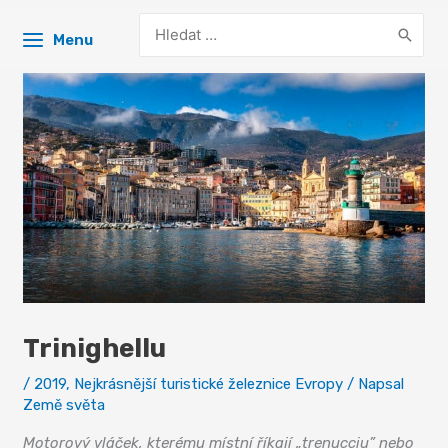
Search
Menu
for:
Trinighellu
/
2019
,
Nejkrásnější turistické železnice Evropy
/ Napsal
Země světa
Motorový vláček, kterému místní říkají „trenucciu” nebo