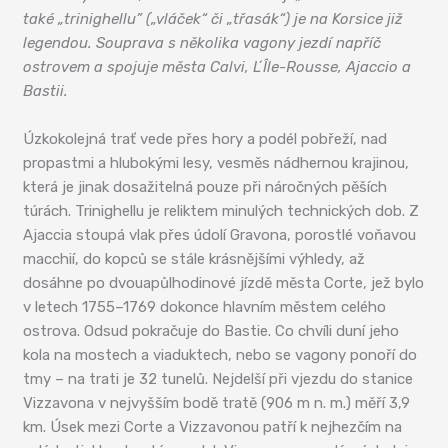
také „trinighellu” („vláček“ či „třasák“) je na Korsice již
legendou. Souprava s několika vagony jezdí napříč
ostrovem a spojuje města Calvi, LʼÎle-Rousse, Ajaccio a
Bastii.
Úzkokolejná trať vede přes hory a podél pobřeží, nad
propastmi a hlubokými lesy, vesměs nádhernou krajinou,
která je jinak dosažitelná pouze při náročných pěších
túrách. Trinighellu je reliktem minulých technických dob. Z
Ajaccia stoupá vlak přes údolí Gravona, porostlé voňavou
macchií, do kopců se stále krásnějšími výhledy, až
dosáhne po dvouapůlhodinové jízdě města Corte, jež bylo
v letech 1755–1769 dokonce hlavním městem celého
ostrova. Odsud pokračuje do Bastie. Co chvíli duní jeho
kola na mostech a viaduktech, nebo se vagony ponoří do
tmy – na trati je 32 tunelů. Nejdelší při vjezdu do stanice
Vizzavona v nejvyšším bodě tratě (906 m n. m.) měří 3,9
km. Úsek mezi Corte a Vizzavonou patří k nejhezčím na