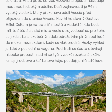
celé trati. Hned poté, co vlak Vizzavonu opustí, následuje
most nad hlubokým údolím. Další zajímavostí je 94 m
vysoký viadukt, který překonává údolí Veccio před
příjezdem do stanice Vivario. Navrhl ho slavný Gustave
Eiffel. Celkem je na trati 51 mostů a viaduktů. Kdo bude
mít to štěstí a získá místo vedle strojvedoucího, pro toho
se jízda stane skutečným dobrodružstvím plným pohledů
do mezer mezi skalami, kudy se vlak prodírá. Hezký výhled
je také z posledního vagonu. Pod tratí se často otevírají
hluboké propasti, nad ní se tyčí vysoké rozeklané skály,
lemují ji dubové a kaštanové háje, později jehličnaté lesy.