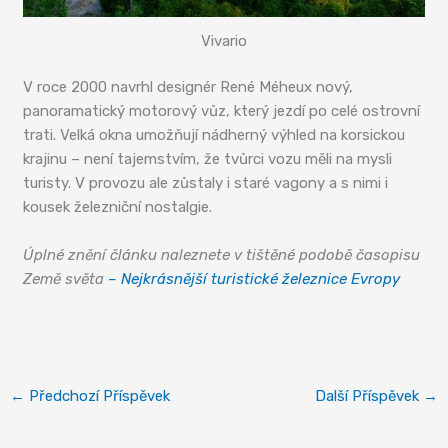
Vivario
V roce 2000 navrhl designér René Méheux nový,
panoramatický motorový vůz, který jezdí po celé ostrovní
trati. Velká okna umožňují nádherný výhled na korsickou
krajinu – není tajemstvím, že tvůrci vozu měli na mysli
turisty. V provozu ale zůstaly i staré vagony a s nimi i
kousek železniční nostalgie.
Úplné znění článku naleznete v tištěné podobě časopisu
Země světa
– Nejkrásnější turistické železnice Evropy
Trinighellu
←
Předchozí Příspěvek
Další Příspěvek
→