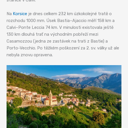
Na
Korsice
je dnes celkem 232 km úzkokolejné tratě o
rozchodu 1000 mm. Úsek Bastia–Ajaccio měří 158 km a
Calvi–Ponte Leccia 74 km. V minulosti existovala ještě
130 km dlouhá trať na východním pobřeží mezi
Casamozzou (jedna ze zastávek na trati z Bastie) a
Porto-Vecchio. Po těžkém poškození za 2. sv. války už ale
nebyla znovu opravena.