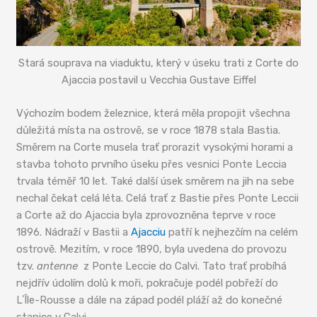
Stará souprava na viaduktu, který v úseku trati z Corte do
Ajaccia postavil u Vecchia Gustave Eiffel
Výchozím bodem železnice, která měla propojit všechna
důležitá místa na ostrově, se v roce 1878 stala Bastia.
Směrem na Corte musela trať prorazit vysokými horami a
stavba tohoto prvního úseku přes vesnici Ponte Leccia
trvala téměř 10 let. Také další úsek směrem na jih na sebe
nechal čekat celá léta. Celá trať z Bastie přes Ponte Leccii
a Corte až do Ajaccia byla zprovozněna teprve v roce
1896. Nádraží v Bastii a
Ajacciu
patří k nejhezčím na celém
ostrově. Mezitím, v roce 1890, byla uvedena do provozu
tzv.
antenne
z Ponte Leccie do Calvi. Tato trať probíhá
nejdřív údolím dolů k moři, pokračuje podél pobřeží do
LʼÎle-Rousse a dále na západ podél pláží až do konečné
stanice v Calvi.