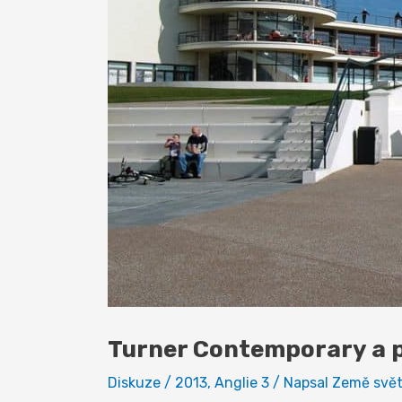
Turner Contemporary a p
Diskuze
/
2013
,
Anglie 3
/ Napsal
Země svě