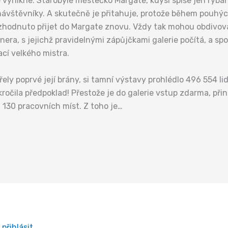
ce vynikne. Starobylé městečko Margate, kdysi spíše jen ryb
 návštěvníky. A skutečně je přitahuje, protože během pouhých
 rozhodnuto přijet do Margate znovu. Vždy tak mohou obdivo
nera, s jejichž pravidelnými zápůjčkami galerie počítá, a sp
rací velkého mistra.
řely poprvé její brány, si tamní výstavy prohlédlo 496 554 li
kročila předpoklad! Přestože je do galerie vstup zdarma, při
a 130 pracovních míst. Z toho je…
e
přihlásit
.