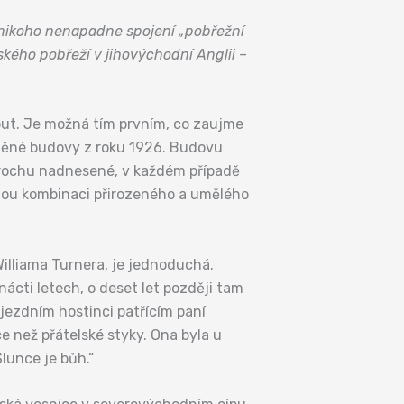
ě nikoho nenapadne spojení „pobřežní
ského pobřeží v jihovýchodní Anglii –
ut. Je možná tím prvním, co zaujme
áněné budovy z roku 1926. Budovu
 trochu nadnesené, v každém případě
čnou kombinaci přirozeného a umělého
illiama Turnera, je jednoduchá.
nácti letech, o deset let později tam
ájezdním hostinci patřícím paní
ce než přátelské styky. Ona byla u
lunce je bůh.“