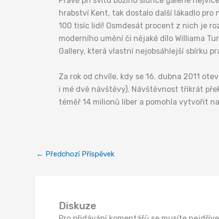
Právě při svitu božího slunce galerie nejví
hrabství Kent, tak dostalo další lákadlo pro
100 tisíc lidí! Osmdesát procent z nich je
moderního umění či nějaké dílo Williama Tur
Gallery, která vlastní nejobsáhlejší sbírku p
Za rok od chvíle, kdy se 16. dubna 2011 otev
i mé dvě návštěvy). Návštěvnost třikrát pře
téměř 14 milionů liber a pomohla vytvořit n
←
Předchozí Příspěvek
Diskuze
Pro přidávání komentářů se musíte nejdřív