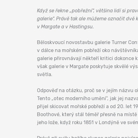
Když se řekne „pobřežní“, většina lidí si p
galerie“. Právě tak ale můžeme označit dvě k
v Margate a v Hastingsu.
Běloskvoucí novostavbu galerie Turner Co
v dálce na mořském pobřeží oko návštěvník
galerie přirovnávají někteří kritici dokon
však galerie v Margate poskytuje skvělé vý
světla.
Odpověď na otázku, proč se v jejím názvu o
Tento „otec moderního umění“, jak jej nazva
přijel skicovat mořské pobřeží a od 20. let 
Boothové, který stál téměř přesně na místě d
jeho lože, když roku 1851 v Londýně ve své