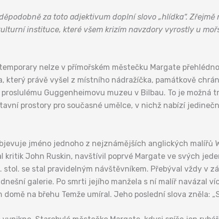
ravděpodobně za toto adjektivum doplní slovo „hlídka“. Zřejm
ulturní instituce, které všem krizím navzdory vyrostly u moř
ntemporary nelze v přímořském městečku Margate přehlédno
a, který právě vyšel z místního nádražíčka, památkově chr
ce k proslulému Guggenheimovu muzeu v Bilbau. To je možná
stavní prostory pro současné umělce, v nichž nabízí jedine
bjevuje jméno jednoho z nejznámějších anglických malířů W
l kritik John Ruskin, navštívil poprvé Margate ve svých jede
19. stol. se stal pravidelným návštěvníkem. Přebýval vždy v z
nešní galerie. Po smrti jejího manžela s ní malíř navázal ví
m domě na břehu Temže umíral. Jeho poslední slova zněla: „S