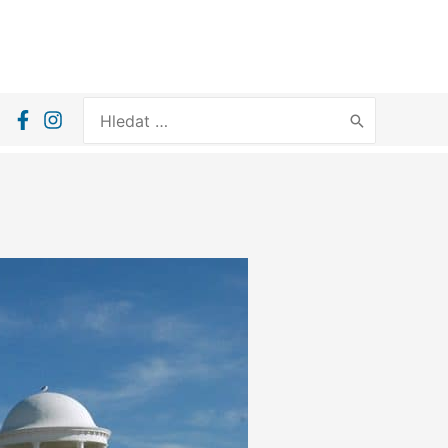
Search
for: