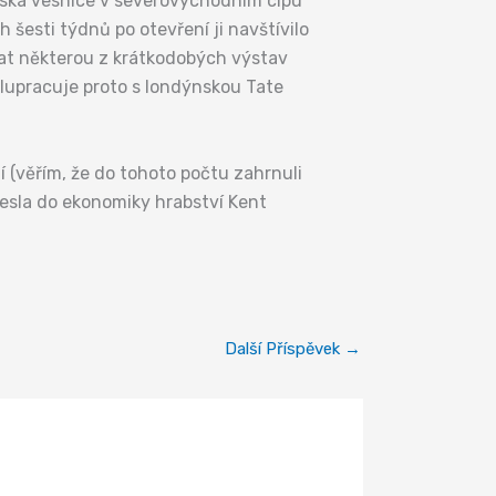
ářská vesnice v severovýchodním cípu
 šesti týdnů po otevření ji navštívilo
vat některou z krátkodobých výstav
olupracuje proto s londýnskou Tate
dí (věřím, že do tohoto počtu zahrnuli
nesla do ekonomiky hrabství Kent
Další Příspěvek
→