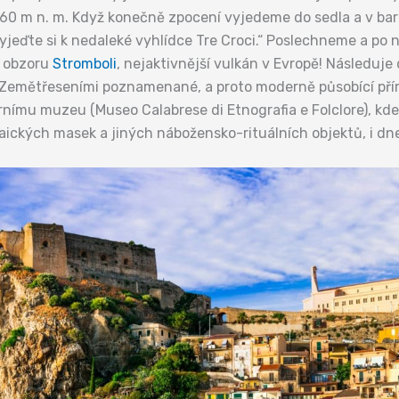
 560 m n. m. Když konečně zpocení vyjedeme do sedla a v ba
Vyjeďte si k nedaleké vyhlídce Tre Croci.“ Poslechneme a p
a obzoru
Stromboli
, nejaktivnější vulkán v Evropě! Následuje
Zemětřeseními poznamenané, a proto moderně působící přím
ornímu muzeu (Museo Calabrese di Etnografia e Folclore), k
opaických masek a jiných nábožensko-rituálních objektů, i dn