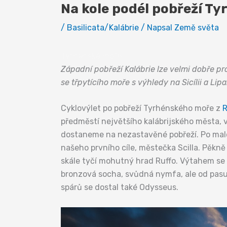
Na kole podél pobřeží T
/
Basilicata/Kalábrie
/ Napsal
Země světa
Tyrhénské moře
Západní pobřeží Kalábrie lze velmi dobře pr
se třpytícího moře s výhledy na Sicílii a Li
Cyklovýlet po pobřeží Tyrhénského moře z
R
předměstí největšího kalábrijského města, 
dostaneme na nezastavěné pobřeží. Po malebn
našeho prvního cíle, městečka Scilla. Pěkn
skále tyčí mohutný hrad Ruffo. Výtahem se 
bronzová socha, svůdná nymfa, ale od pasu 
spárů se dostal také Odysseus.