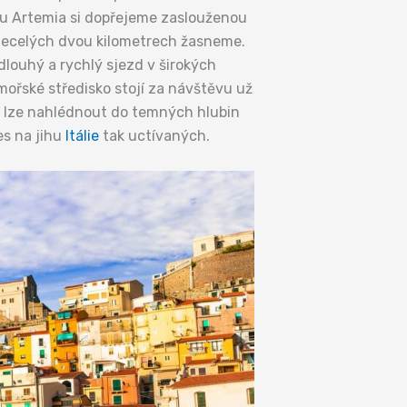
ru Artemia si dopřejeme zaslouženou
o necelých dvou kilometrech žasneme.
 dlouhý a rychlý sjezd v širokých
ořské středisko stojí za návštěvu už
de lze nahlédnout do temných hlubin
es na jihu
Itálie
tak uctívaných.