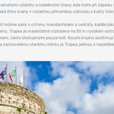
 skalnatými výběžky a malebnými útesy, kde moře při západu 
á flóra svahy v rozlehlou přímořskou zahradu s květy tisíc
ět míjíme sady s citrony, mandarinkami a cedráty, kalábrijsk
tromů. Tropea je majestátně rozložena na 50 m vysokém ostr
ami, často dostupnými pouze lodí. Kouzlo krajiny podtrhují
 a zachovalému starému městu je Tropea jednou z nejoblíbe