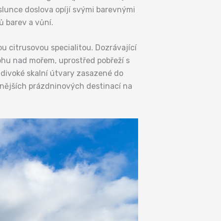
slunce doslova opíjí svými barevnými
ů barev a vůní.
ou citrusovou specialitou. Dozrávající
ohu nad mořem, uprostřed pobřeží s
 divoké skalní útvary zasazené do
nějších prázdninových destinací na