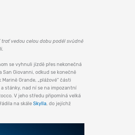
ní trať vedou celou dobu podél svůdně
i.
om se vyhnuli jízdě přes nekonečná
la San Giovanni, odkud se konečně
k Marině Grande, „plážové“ části
 a stánky, nad ní se na impozantní
occo. V jeho středu připomíná velká
řádila na skále
Skylla
, do jejíchž