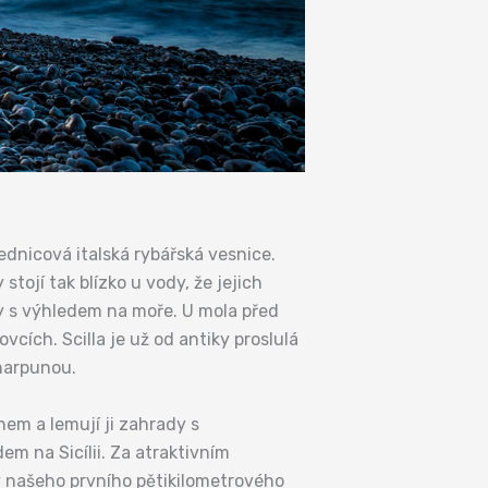
dnicová italská rybářská vesnice.
tojí tak blízko u vody, že jejich
ny s výhledem na moře. U mola před
vcích. Scilla je už od antiky proslulá
harpunou.
nem a lemují ji zahrady s
 na Sicílii. Za atraktivním
y našeho prvního pětikilometrového