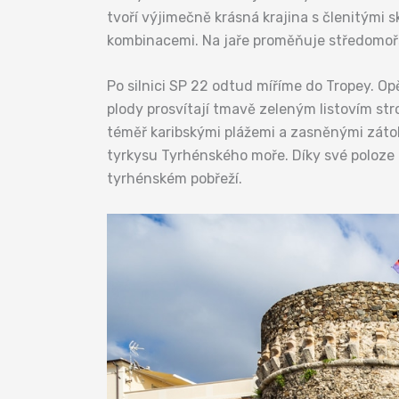
tvoří výjimečně krásná krajina s členitými
kombinacemi. Na jaře proměňuje středomořsk
Po silnici SP 22 odtud míříme do Tropey. Op
plody prosvítají tmavě zeleným listovím s
téměř karibskými plážemi a zasněnými zátok
tyrkysu Tyrhénského moře. Díky své poloze
tyrhénském pobřeží.