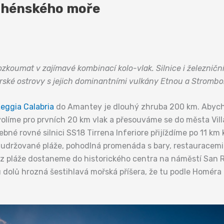
yrhénského moře
ozkoumat v zajímavé kombinací kolo-vlak. Silnice i železnič
parské ostrovy s jejich dominantními vulkány Etnou a Strombol
eggia Calabria
do Amantey je dlouhý zhruba 200 km. Abych
volíme pro prvních 20 km vlak a přesouváme se do města Vil
é rovné silnici SS18 Tirrena Inferiore přijíždíme po 11 km 
ě udržované pláže, pohodlná promenáda s bary, restauracemi
z pláže dostaneme do historického centra na náměstí San R
dolů hrozná šestihlavá mořská příšera, že tu podle Homéra 