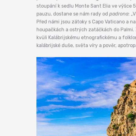
stoupání k sedlu Monte Sant Elia ve výšce
pauzu, dostane se nám rady od
padrona
: „
Před námi jsou zátoky s Capo Vaticano a n
houpačkách a ostrých zatáčkách do Palmi. 
kvůli Kalábrijskému etnografickému a folkl
kalábrijské duše, světa víry a pověr, apotr