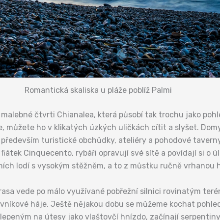
Romantická skaliska u pláže poblíž Palmi
lebné čtvrti Chianalea, která působí tak trochu jako pohle
, můžete ho v klikatých úzkých uličkách cítit a slyšet. Domy s
ou především turistické obchůdky, ateliéry a pohodové taver
átek Cinquecento, rybáři opravují své sítě a povídají si o úlo
ních lodí s vysokým stěžněm, a to z můstku ručně vrhanou 
Trasa vede po málo využívané pobřežní silnici rovinatým teré
níkové háje. Ještě nějakou dobu se můžeme kochat pohledem
lepeným na útesy jako vlaštovčí hnízdo, začínají serpentin