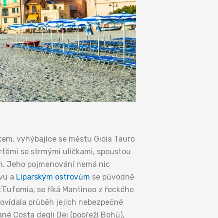
em, vyhýbajíce se městu Gioia Tauro
rtěmi se strmými uličkami, spoustou
em. Jeho pojmenování nemá nic
ivu a
Liparským ostrovům
se původně
tʼEufemia, se říká Mantineo z řeckého
povídala průběh jejich nebezpečné
né Costa degli Dei (pobřeží Bohů),