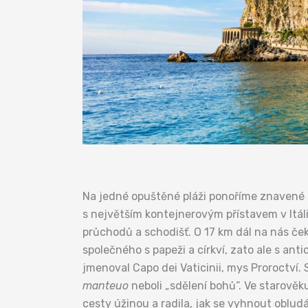
Na jedné opuštěné pláži ponoříme znavené 
s největším kontejnerovým přístavem v Itál
průchodů a schodišť. O 17 km dál na nás č
společného s papeži a církví, zato ale s a
jmenoval Capo dei Vaticinii, mys Proroctví.
manteuo
neboli „sdělení bohů“. Ve starově
cesty úžinou a radila, jak se vyhnout oblu