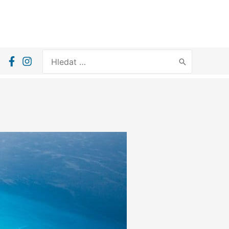
Search
for: