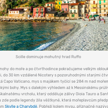
Scille dominuje mohutný hrad Ruffo
nohy do moře a po čtvrthodince pokračujeme velkým oblouk
ii, do 30 km vzdálené Nicotery s pozoruhodnými starými čtv
eká Capo Vaticano, mys s majákem tyčící se 284 m nad moř
ntickými bohy. Mys s dalekým výhledem až k Messinskému průl
 Skalnatému vrcholu, který odděluje zálivy Gioia Tauro a San
ku zde podle legendy žila věštkyně, která mořeplavcům před
dám
Skylle a Charybdě
. Pobřeží kolem mysu, příznačně nazýva