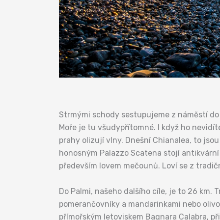
Strmými schody sestupujeme z náměstí do ma
Moře je tu všudypřítomné. I když ho nevidíte
prahy olizují vlny. Dnešní Chianalea, to js
honosným Palazzo Scatena stojí antikvární fi
především lovem mečounů. Loví se z tradič
Do Palmi, našeho dalšího cíle, je to 26 km. 
pomerančovníky a mandarinkami nebo olivov
přímořským letoviskem Bagnara Calabra, při