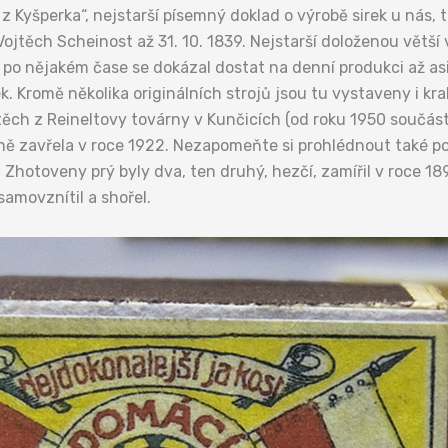
z Kyšperka“, nejstarší písemný doklad o výrobě sirek u nás, 
l Vojtěch Scheinost až 31. 10. 1839. Nejstarší doloženou větš
po nějakém čase se dokázal dostat na denní produkci až asi
ek. Kromě několika originálních strojů jsou tu vystaveny i kra
 těch z Reineltovy továrny v Kunčicích (od roku 1950 součá
tivně zavřela v roce 1922. Nezapomeňte si prohlédnout také
Zhotoveny prý byly dva, ten druhý, hezčí, zamířil v roce 18
samovznítil a shořel.