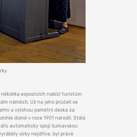
rky
několika expozicích nabízí turistům
ém náměstí. Už na jeho průčelí se
eřmi a výlohou pamětní deska za
omhle domě v roce 1901 narodil. Stálá
tenářů automaticky spojí šumavskou
ráběly sirky nejdříve, byl právě