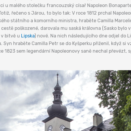
i u malého stolečku francouzský císař Napoleon Bonaparte.
Totiž, řečeno s Járou, to bylo tak: V roce 1812 prchal Napole
ského státního a komorního ministra, hraběte Camilla Marceli
hé cestě poškozené, darovala mu saská královna (Sasko bylo
 v bitvě u
Lipska
) nové. Na nich následujícího dne odjel do 
. Syn hraběte Camilla Petr se do Kyšperku přiženil, když si
roce 1823 sem legendární Napoleonovy saně nechal převézt, 