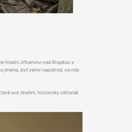
ze hradní zříceninu nad Krupkou v
ho jména, byť velmi nepatrná, na nás
teré své dnešní, historicky nikterak