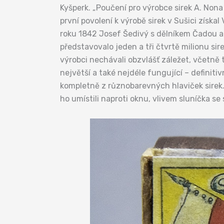
Kyšperk. „Poučení pro výrobce sirek A. Nona 
první povolení k výrobě sirek v Sušici získa
roku 1842 Josef Šedivý s dělníkem Čadou a 
představovalo jeden a tři čtvrtě milionu sir
výrobci nechávali obzvlášť záležet, včetně
největší a také nejdéle fungující – defini
kompletně z různobarevných hlaviček sirek. 
ho umístili naproti oknu, vlivem sluníčka se 