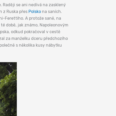
 Raději se ani nedívá na zasklený
on z Ruska přes
Polsko
na saních.
ni-Ferettiho. A protože saně, na
 v té době, jak známo, Napoleonovým
Lipska, odkud pokračoval v cestě
 vzal za manželku dceru předchozího
společně s několika kusy nábytku