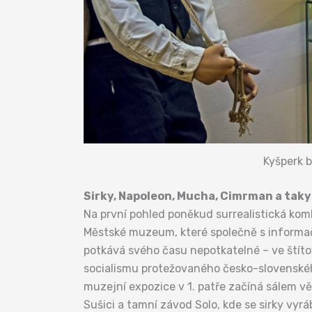
Kyšperk b
Sirky, Napoleon, Mucha, Cimrman a taky
Na první pohled poněkud surrealistická kom
Městské muzeum, které společně s informač
potkává svého času nepotkatelné – ve štít
socialismu protežovaného česko-slovenského
muzejní expozice v 1. patře začíná sálem v
Sušici a tamní závod Solo, kde se sirky vyr