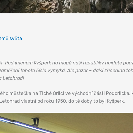
emě světa
 fér. Pod jménem Kyšperk na mapě naší republiky najdete pou
zaměření tohoto čísla vymyká. Ale pozor – další zřícenina to
a Letohrad!
ho městečka na Tiché Orlici ve východní části Podorlicka, k
etohrad vlastní od roku 1950, do té doby to byl Kyšperk.