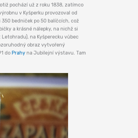
totiž pochází už z roku 1838, zatímco
í výrobnu v Kyšperku provozoval od
 350 bedniček po 50 balíčcích, což
bičky a krásné nálepky, na nichž si
st Letohradu), na Kyšperecku vůbec
 pozoruhodný obraz vytvořený
91 do
Prahy
na Jubilejní výstavu. Tam