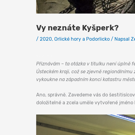
Vy neznáte Kyšperk?
/
2020
,
Orlické hory a Podorlicko
/ Napsal
Z
Kyšperk
Přiznávám – ta otázka v titulku není úplně
Ústeckém kraji, což se zjevně regionálnímu 
vykoukne na západním konci katastru měst
Ano, správně. Zavedeme vás do šestitisícové
doložitelné a zcela uměle vytvořené jméno L