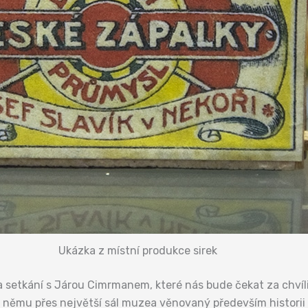
Ukázka z místní produkce sirek
setkání s Járou Cimrmanem, které nás bude čekat za chvíli.
 němu přes největší sál muzea věnovaný především historii 