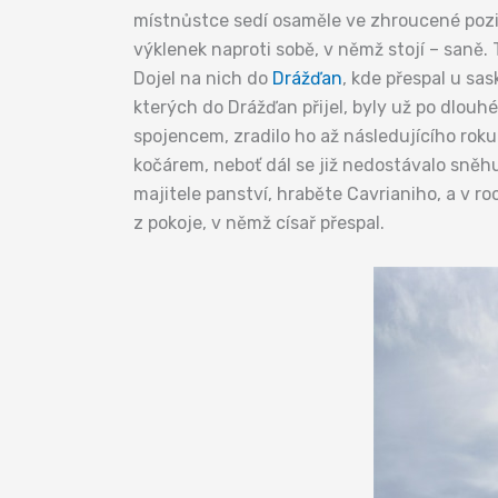
místnůstce sedí osaměle ve zhroucené pozic
výklenek naproti sobě, v němž stojí – saně. 
Dojel na nich do
Drážďan
, kde přespal u sa
kterých do Drážďan přijel, byly už po dlou
spojencem, zradilo ho až následujícího roku
kočárem, neboť dál se již nedostávalo sněhu
majitele panství, hraběte Cavrianiho, a v 
z pokoje, v němž císař přespal.