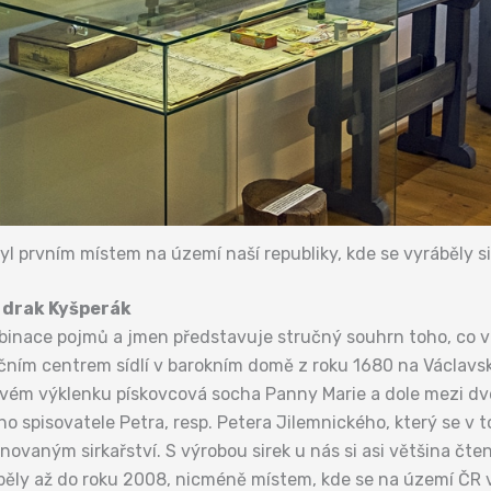
yl prvním místem na území naší republiky, kde se vyráběly si
 drak Kyšperák
binace pojmů a jmen představuje stručný souhrn toho, co v 
ním centrem sídlí v barokním domě z roku 1680 na Václavsk
ovém výklenku pískovcová socha Panny Marie a dole mezi dv
 spisovatele Petra, resp. Petera Jilemnického, který se v t
ěnovaným sirkařství. S výrobou sirek u nás si asi většina č
áběly až do roku 2008, nicméně místem, kde se na území ČR vy