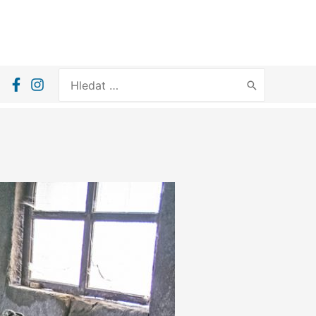
Search
for: