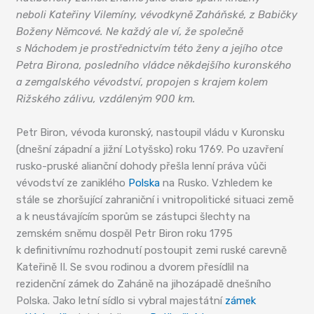
neboli Kateřiny Vilemíny, vévodkyně Zaháňské, z Babičky
Boženy Němcové. Ne každý ale ví, že společně
s Náchodem je prostřednictvím této ženy a jejího otce
Petra Birona, posledního vládce někdejšího kuronského
a zemgalského vévodství, propojen s krajem kolem
Rižského zálivu, vzdáleným 900 km.
Petr Biron, vévoda kuronský, nastoupil vládu v Kuronsku
(dnešní západní a jižní Lotyšsko) roku 1769. Po uzavření
rusko-pruské alianční dohody přešla lenní práva vůči
vévodství ze zaniklého
Polska
na Rusko. Vzhledem ke
stále se zhoršující zahraniční i vnitropolitické situaci země
a k neustávajícím sporům se zástupci šlechty na
zemském sněmu dospěl Petr Biron roku 1795
k definitivnímu rozhodnutí postoupit zemi ruské carevně
Kateřině II. Se svou rodinou a dvorem přesídlil na
rezidenční zámek do Zaháně na jihozápadě dnešního
Polska. Jako letní sídlo si vybral majestátní
zámek