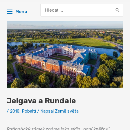
Search
Menu
for:
Jelgava a Rundale
/
2018
,
Pobaltí
/ Napsal
Země světa
Jelgava
Ratibořický zámek známe jako sídlo „paní kněžny“