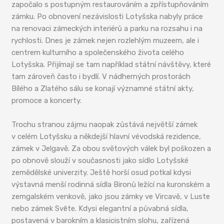
započalo s postupným restaurováním a zpřístupňováním
zámku. Po obnovení nezávislosti Lotyšska nabyly práce
na renovaci zámeckých interiérů a parku na rozsahu i na
rychlosti. Dnes je zámek nejen rozlehlým muzeem, ale i
centrem kulturního a společenského života celého
Lotyšska. Přijímají se tam například státní návštěvy, které
tam zároveň často i bydlí. V nádherných prostorách
Bílého a Zlatého sálu se konají významné státní akty,
promoce a koncerty.
Trochu stranou zájmu naopak zůstává největší zámek
v celém Lotyšsku a někdejší hlavní vévodská rezidence,
zámek v Jelgavě. Za obou světových válek byl poškozen a
po obnově slouží v současnosti jako sídlo Lotyšské
zemědělské univerzity. Ještě horší osud potkal kdysi
výstavná menší rodinná sídla Bironů ležící na kuronském a
zemgalském venkově, jako jsou zámky ve Vircavě, v Luste
nebo zámek Svēte. Kdysi elegantní a půvabná sídla,
postavená v barokním a klasicistním slohu, zařízená