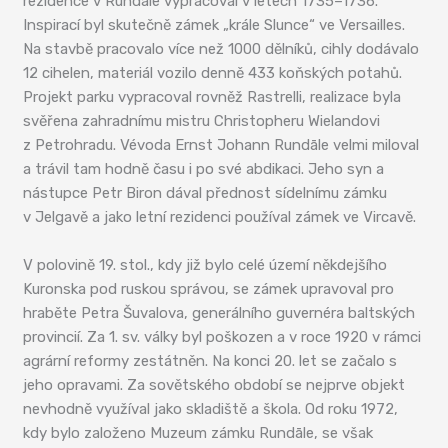
rezidence v Rundāle vypracoval v letech 1735–1736.
Inspirací byl skutečně zámek „krále Slunce“ ve Versailles.
Na stavbě pracovalo více než 1000 dělníků, cihly dodávalo
12 cihelen, materiál vozilo denně 433 koňských potahů.
Projekt parku vypracoval rovněž Rastrelli, realizace byla
svěřena zahradnímu mistru Christopheru Wielandovi
z Petrohradu. Vévoda Ernst Johann Rundāle velmi miloval
a trávil tam hodně času i po své abdikaci. Jeho syn a
nástupce Petr Biron dával přednost sídelnímu zámku
v Jelgavě a jako letní rezidenci používal zámek ve Vircavě.
V polovině 19. stol., kdy již bylo celé území někdejšího
Kuronska pod ruskou správou, se zámek upravoval pro
hraběte Petra Šuvalova, generálního guvernéra baltských
provincií. Za 1. sv. války byl poškozen a v roce 1920 v rámci
agrární reformy zestátněn. Na konci 20. let se začalo s
jeho opravami. Za sovětského období se nejprve objekt
nevhodně využíval jako skladiště a škola. Od roku 1972,
kdy bylo založeno Muzeum zámku Rundāle, se však