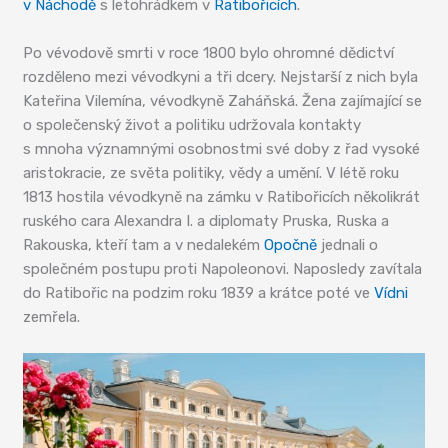
v Náchodě
s letohrádkem v
Ratibořicích
.
Po vévodově smrti v roce 1800 bylo ohromné dědictví
rozděleno mezi vévodkyni a tři dcery. Nejstarší z nich byla
Kateřina Vilemína, vévodkyně Zaháňská. Žena zajímající se
o společenský život a politiku udržovala kontakty
s mnoha významnými osobnostmi své doby z řad vysoké
aristokracie, ze světa politiky, vědy a umění. V létě roku
1813 hostila vévodkyně na zámku v Ratibořicích několikrát
ruského cara Alexandra I. a diplomaty Pruska, Ruska a
Rakouska, kteří tam a v nedalekém
Opočně
jednali o
společném postupu proti Napoleonovi. Naposledy zavítala
do Ratibořic na podzim roku 1839 a krátce poté ve
Vídni
zemřela.