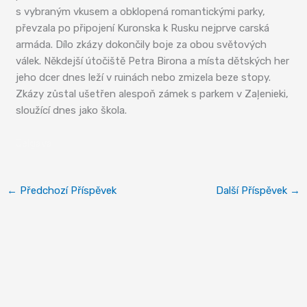
s vybraným vkusem a obklopená romantickými parky,
převzala po připojení Kuronska k Rusku nejprve carská
armáda. Dílo zkázy dokončily boje za obou světových
válek. Někdejší útočiště Petra Birona a místa dětských her
jeho dcer dnes leží v ruinách nebo zmizela beze stopy.
Zkázy zůstal ušetřen alespoň zámek s parkem v Zaļenieki,
sloužící dnes jako škola.
Jelgava
←
Předchozí Příspěvek
Další Příspěvek
→