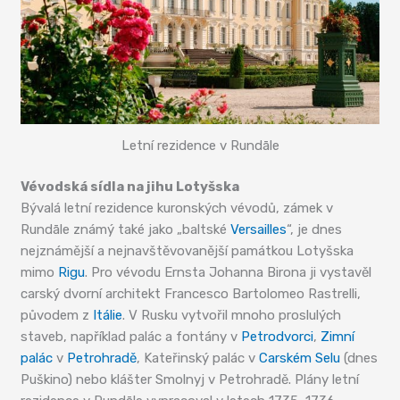
Letní rezidence v Rundāle
Vévodská sídla na jihu Lotyšska
Bývalá letní rezidence kuronských vévodů, zámek v
Rundāle známý také jako „baltské
Versailles
“, je dnes
nejznámější a nejnavštěvovanější památkou Lotyšska
mimo
Rigu
. Pro vévodu Ernsta Johanna Birona ji vystavěl
carský dvorní architekt Francesco Bartolomeo Rastrelli,
původem z
Itálie
. V Rusku vytvořil mnoho proslulých
staveb, například palác a fontány v
Petrodvorci
,
Zimní
palác
v
Petrohradě
, Kateřinský palác v
Carském Selu
(dnes
Puškino) nebo klášter Smolnyj v Petrohradě. Plány letní