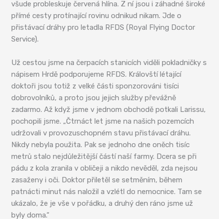
všude probleskuje červená hlína. Z ní jsou i záhadné široké
přímé cesty protínající rovinu odnikud nikam. Jde o
přistávací dráhy pro letadla RFDS (Royal Flying Doctor
Service).
Už cestou jsme na čerpacích stanicích viděli pokladničky s
nápisem Hrdě podporujeme RFDS. Královští létající
doktoři jsou totiž z velké části sponzorováni tisíci
dobrovolníků, a proto jsou jejich služby převážně
zadarmo. Až když jsme v jednom obchodě potkali Larissu,
pochopili jsme. „Čtrnáct let jsme na našich pozemcích
udržovali v provozuschopném stavu přistávací dráhu.
Nikdy nebyla použita. Pak se jednoho dne oněch tisíc
metrů stalo nejdůležitější částí naší farmy. Dcera se při
pádu z kola zranila v obličeji a nikdo nevěděl, zda nejsou
zasaženy i oči. Doktor přiletěl se setměním, během
patnácti minut nás naložil a vzlétl do nemocnice. Tam se
ukázalo, že je vše v pořádku, a druhý den ráno jsme už
byly doma.“