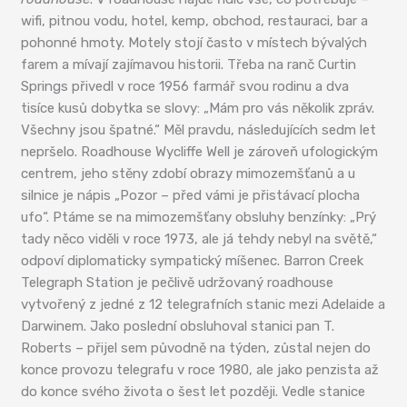
wifi, pitnou vodu, hotel, kemp, obchod, restauraci, bar a
pohonné hmoty. Motely stojí často v místech bývalých
farem a mívají zajímavou historii. Třeba na ranč Curtin
Springs přivedl v roce 1956 farmář svou rodinu a dva
tisíce kusů dobytka se slovy: „Mám pro vás několik zpráv.
Všechny jsou špatné.“ Měl pravdu, následujících sedm let
nepršelo. Roadhouse Wycliffe Well je zároveň ufologickým
centrem, jeho stěny zdobí obrazy mimozemšťanů a u
silnice je nápis „Pozor – před vámi je přistávací plocha
ufo“. Ptáme se na mimozemšťany obsluhy benzínky: „Prý
tady něco viděli v roce 1973, ale já tehdy nebyl na světě,“
odpoví diplomaticky sympatický míšenec. Barron Creek
Telegraph Station je pečlivě udržovaný roadhouse
vytvořený z jedné z 12 telegrafních stanic mezi Adelaide a
Darwinem. Jako poslední obsluhoval stanici pan T.
Roberts – přijel sem původně na týden, zůstal nejen do
konce provozu telegrafu v roce 1980, ale jako penzista až
do konce svého života o šest let později. Vedle stanice