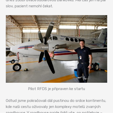
dnes zdobí dvacetidolarovou bankovku. Měl čas jen na pár
slov, pacient nemohl čekat.
Pilot RFDS je připraven ke startu
Odtud jsme pokračovali dál pustinou do srdce kontinentu,
kde naši cestu oživovaly jen komplexy motelů zvaných
roadhouse
. V roadhouse najde řidič vše, co potřebuje –