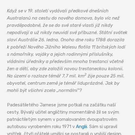
Australané
Když se v 19. století vydávali předkové dnešních
Australanů na cestu do nového domova, bylo víc než
pravděpodobné, že se do své staré vlasti již nikdy
nepodívají a už nikdy neuvidí své příbuzné. Státní svátek
slaví Austrálie 26. ledna. Onoho dne roku 1788 dorazila
k pobřeží Nového Jižního Walesu flotila 11 britských lodí
s námořníky, vojáky a jejich rodinnými příslušníky,
vládními úředníky a především mnoha trestanci včetně
žen a dětí, aby zde založili novou trestaneckou kolonii.
2
Na území o rozloze téměř 7,7 mil. km
žije pouze 25 mil.
obyvatel, centrum země je téměř liduprázdné. Jak by
mohli být všichni zcela „normální“?
Padesátiletého Jamese jsme potkali na začátku naší
cesty. Bývalý učitel angličtiny momentálně žil se svým
patnáctiletým synem v pomalovaném dvoupatrovém
autobusu vyrobeném roku 1971 v
Anglii
. Sám si upravil
vnitřek, čtyři přátelé umělci se postarali o vnější design.