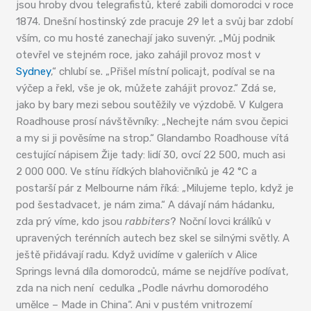
jsou hroby dvou telegrafistů, které zabili domorodci v roce
1874. Dnešní hostinský zde pracuje 29 let a svůj bar zdobí
vším, co mu hosté zanechají jako suvenýr. „Můj podnik
otevřel ve stejném roce, jako zahájil provoz most v
Sydney
,“ chlubí se. „Přišel místní policajt, podíval se na
výčep a řekl, vše je ok, můžete zahájit provoz.“ Zdá se,
jako by bary mezi sebou soutěžily ve výzdobě. V Kulgera
Roadhouse prosí návštěvníky: „Nechejte nám svou čepici
a my si ji pověsíme na strop.“ Glandambo Roadhouse vítá
cestující nápisem Žije tady: lidí 30, ovcí 22 500, much asi
2 000 000. Ve stínu řídkých blahovičníků je 42 °C a
postarší pár z Melbourne nám říká: „Milujeme teplo, když je
pod šestadvacet, je nám zima.“ A dávají nám hádanku,
zda prý víme, kdo jsou
rabbiters
? Noční lovci králíků v
upravených terénních autech bez skel se silnými světly. A
ještě přidávají radu. Když uvidíme v galeriích v Alice
Springs levná díla domorodců, máme se nejdříve podívat,
zda na nich není cedulka „Podle návrhu domorodého
umělce – Made in China“. Ani v pustém vnitrozemí