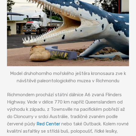
Model druhohorního mořského ještěra kronosaura zve k
návštěvě paleontologického muzea v Richmondu
Richmondem prochází státní dálnice A6 zvaná Flinders
Highway. Vede v délce 770 km napříč Queenslandem od
východu k západu, z Townsville na pacifickém pobřeží až
do Cloncurry v srdci Austrálie, tradičně zvaném podle
červené půdy
Red Center
nebo také Outback. Kolem rovné
kvalitní asfaltky se střídá buš, polopoušť, řídké lesíky,