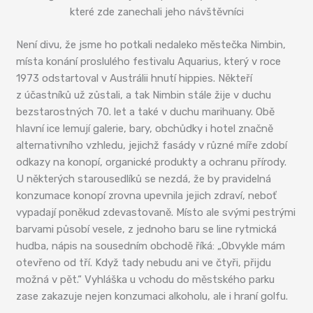
které zde zanechali jeho návštěvníci
Není divu, že jsme ho potkali nedaleko městečka Nimbin,
místa konání proslulého festivalu Aquarius, který v roce
1973 odstartoval v Austrálii hnutí hippies. Někteří
z účastníků už zůstali, a tak Nimbin stále žije v duchu
bezstarostných 70. let a také v duchu marihuany. Obě
hlavní ice lemují galerie, bary, obchůdky i hotel značně
alternativního vzhledu, jejichž fasády v různé míře zdobí
odkazy na konopí, organické produkty a ochranu přírody.
U některých starousedlíků se nezdá, že by pravidelná
konzumace konopí zrovna upevnila jejich zdraví, neboť
vypadají poněkud zdevastovaně. Místo ale svými pestrými
barvami působí vesele, z jednoho baru se line rytmická
hudba, nápis na sousedním obchodě říká: „Obvykle mám
otevřeno od tří. Když tady nebudu ani ve čtyři, přijdu
možná v pět.“ Vyhláška u vchodu do městského parku
zase zakazuje nejen konzumaci alkoholu, ale i hraní golfu.