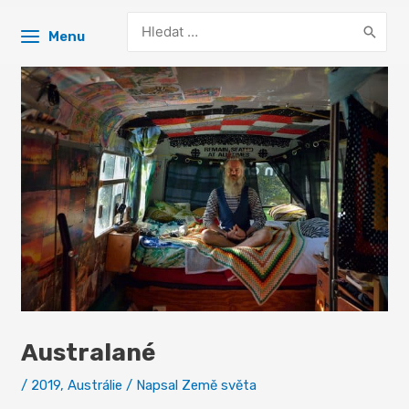
Search
Menu
for:
Australané
/
2019
,
Austrálie
/ Napsal
Země světa