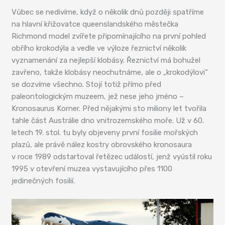
Vůbec se nedivíme, když o několik dnů později spatříme
na hlavní křižovatce queenslandského městečka
Richmond model zvířete připomínajícího na první pohled
obřího krokodýla a vedle ve výloze řeznictví několik
vyznamenání za nejlepší klobásy. Řeznictví má bohužel
zavřeno, takže klobásy neochutnáme, ale o „krokodýlovi“
se dozvíme všechno. Stojí totiž přímo před
paleontologickým muzeem, jež nese jeho jméno –
Kronosaurus Korner. Před nějakými sto miliony let tvořila
tahle část Austrálie dno vnitrozemského moře. Už v 60.
letech 19. stol. tu byly objeveny první fosilie mořských
plazů, ale právě nález kostry obrovského kronosaura
v roce 1989 odstartoval řetězec událostí, jenž vyústil roku
1995 v otevření muzea vystavujícího přes 1100
jedinečných fosilií.