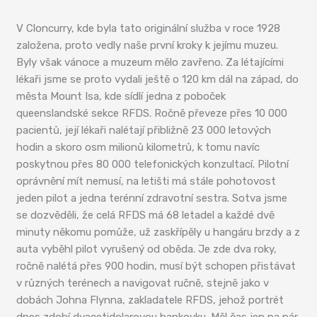
V Cloncurry, kde byla tato originální služba v roce 1928
založena, proto vedly naše první kroky k jejímu muzeu.
Byly však vánoce a muzeum mělo zavřeno. Za létajícími
lékaři jsme se proto vydali ještě o 120 km dál na západ, do
města Mount Isa, kde sídlí jedna z poboček
queenslandské sekce RFDS. Ročně převeze přes 10 000
pacientů, její lékaři nalétají přibližně 23 000 letových
hodin a skoro osm milionů kilometrů, k tomu navíc
poskytnou přes 80 000 telefonických konzultací. Pilotní
oprávnění mít nemusí, na letišti má stále pohotovost
jeden pilot a jedna terénní zdravotní sestra. Sotva jsme
se dozvěděli, že celá RFDS má 68 letadel a každé dvě
minuty někomu pomůže, už zaskřípěly u hangáru brzdy a z
auta vyběhl pilot vyrušený od oběda. Je zde dva roky,
ročně nalétá přes 900 hodin, musí být schopen přistávat
v různých terénech a navigovat ručně, stejně jako v
dobách Johna Flynna, zakladatele RFDS, jehož portrét