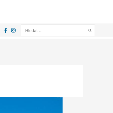
Search
for: