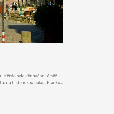
lé číslo bylo věnováno téměř
u, na historickou oblast Franků…