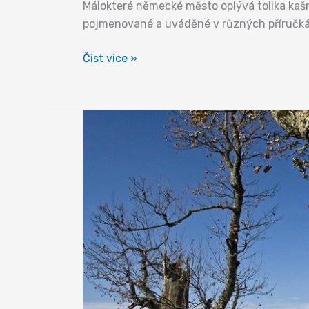
Málokteré německé město oplývá tolika kašna
pojmenované a uváděné v různých příručkác
Krásná
Číst více »
kašna
a
ty
další