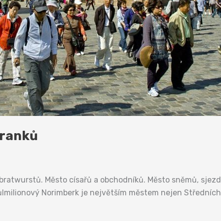
Franků
bratwurstů. Město císařů a obchodníků. Město sněmů, sjezd
ůlmilionový Norimberk je největším městem nejen Středních 