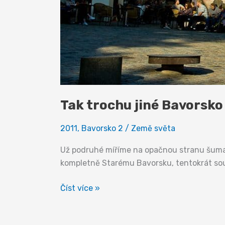
Tak trochu jiné Bavorsko
2011
,
Bavorsko 2
/
Země světa
Už podruhé míříme na opačnou stranu šuma
kompletně Starému Bavorsku, tentokrát sou
Tak
Číst více »
trochu
jiné