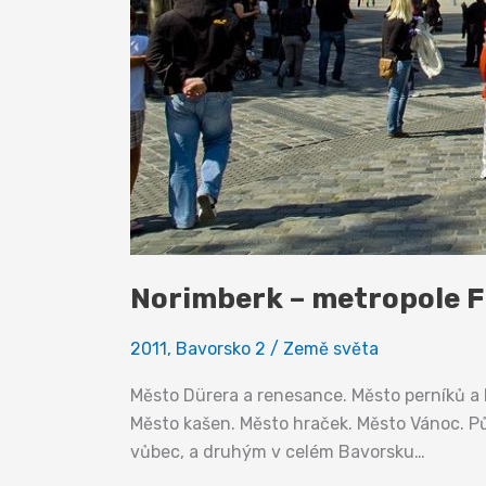
Norimberk – metropole 
2011
,
Bavorsko 2
/
Země světa
Město Dürera a renesance. Město perníků a 
Město kašen. Město hraček. Město Vánoc. P
vůbec, a druhým v celém Bavorsku…