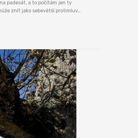
na padesát, a to počítám jen ty
ůže znít jako sebevětší protimluv…