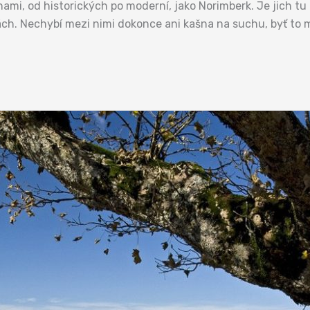
mi, od historických po moderní, jako Norimberk. Je jich tu 
h. Nechybí mezi nimi dokonce ani kašna na suchu, byť to m