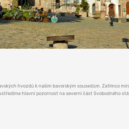
vských hvozdů k našim bavorským sousedům. Zatímco minu
středíme hlavní pozornost na severní část Svobodného stát