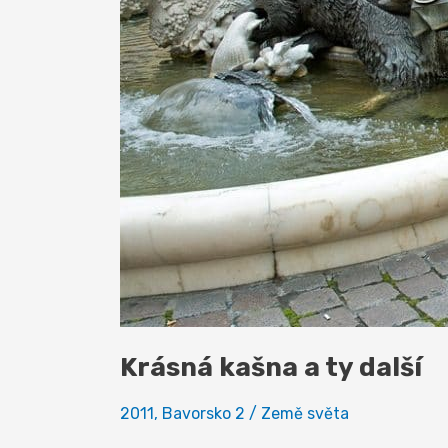
Krásná kašna a ty další
2011
,
Bavorsko 2
/
Země světa