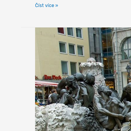
Norimberk
Číst více »
–
metropole
Franků