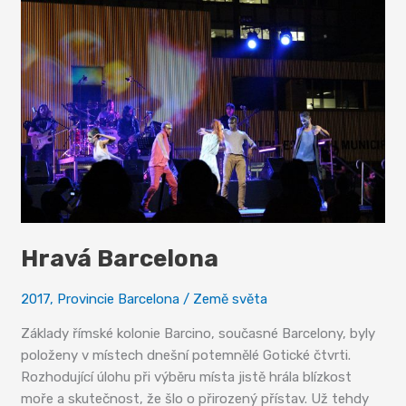
Hravá Barcelona
2017
,
Provincie Barcelona
/
Země světa
Základy římské kolonie Barcino, současné Barcelony, byly
položeny v místech dnešní potemnělé Gotické čtvrti.
Rozhodující úlohu při výběru místa jistě hrála blízkost
moře a skutečnost, že šlo o přirozený přístav. Už tehdy