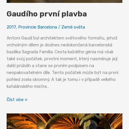
Gaudího první plavba
2017
,
Provincie Barcelona
/
Země světa
Antoni Gaudí byl architektem světového formátu, jehož
vrcholným dílem je dodnes nedokončená barcelonská
bazilika Sagrada Família. Cesta každého génia má však
také svůj počátek, prvotní moment, který nasměruje její
další průběh a stane se prvním podpisem na
neopakovatelném díle. Tento počátek může být na první
pohled zcela skromný. A tak je tomu i v případě velkého
katalánského mistra…
Gaudího
Číst více »
první
plavba