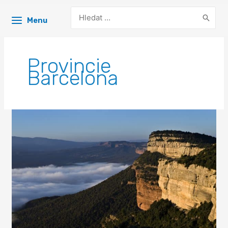
Search
Menu
for:
Provincie
Barcelona