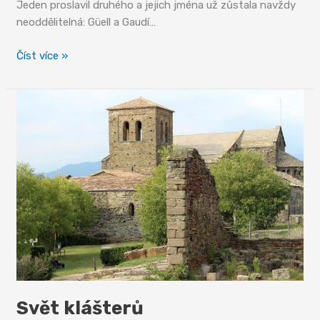
Jeden proslavil druhého a jejich jména už zůstala navždy
neoddělitelná: Güell a Gaudí…
Procházka
Číst více »
kolonií
Güell
Svět klášterů