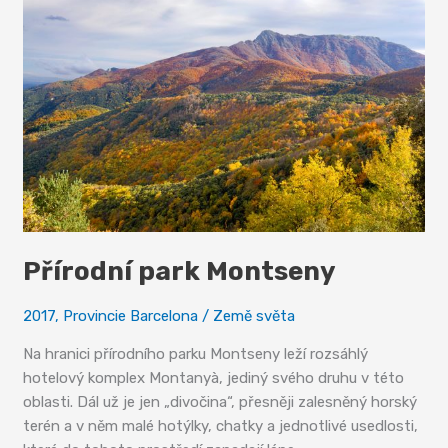
zlato
Přírodní park Montseny
2017
,
Provincie Barcelona
/
Země světa
Na hranici přírodního parku Montseny leží rozsáhlý
hotelový komplex Montanyà, jediný svého druhu v této
oblasti. Dál už je jen „divočina“, přesněji zalesněný horský
terén a v něm malé hotýlky, chatky a jednotlivé usedlosti,