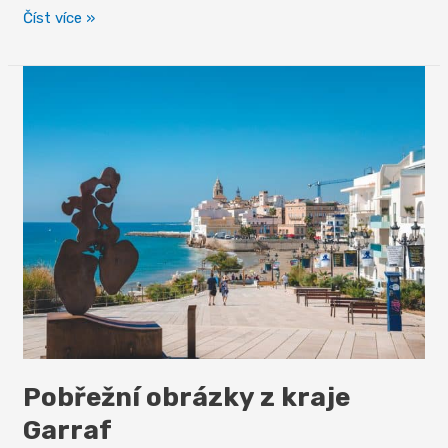
Provincie
Číst více »
Barcelona
Pobřežní obrázky z kraje
Garraf