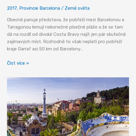
2017
,
Provincie Barcelona
/
Země světa
Obecně panuje představa, že pobřeží mezi Barcelonou a
Tarragonou lemují nekonečné písečné pláže a že se tam
dá na rozdíl od divoké Costa Bravy najít jen pár skutečně
zajímavých míst. Rozhodně to však neplatí pro pobřeží
kraje Garraf asi 50 km od Barcelony…
Pobřežní
Číst více »
obrázky
z
kraje
Garraf