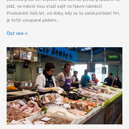
pláž, ve městě Vicu stačí zajít na hlavní náměstí.
Posledních tisíc let, od doby, kdy se tu začal pořádat trh,
je totiž vysypané pískem…
Město
Číst více »
Vic