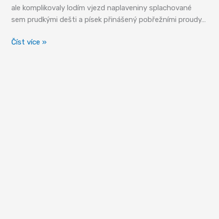
ale komplikovaly lodím vjezd naplaveniny splachované
sem prudkými dešti a písek přinášený pobřežními proudy…
Hravá
Číst více »
Barcelona