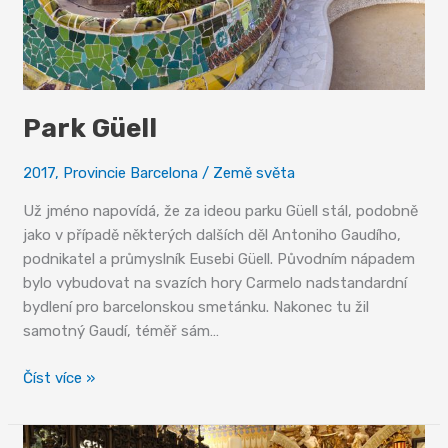
Park Güell
2017
,
Provincie Barcelona
/
Země světa
Už jméno napovídá, že za ideou parku Güell stál, podobně
jako v případě některých dalších děl Antoniho Gaudího,
podnikatel a průmyslník Eusebi Güell. Původním nápadem
bylo vybudovat na svazích hory Carmelo nadstandardní
bydlení pro barcelonskou smetánku. Nakonec tu žil
samotný Gaudí, téměř sám…
Park
Číst více »
Güell