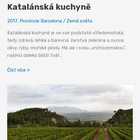
Katalánská kuchyně
2017
,
Provincie Barcelona
/
Země světa
Katalánská kuchyně je ve své podstatě středomořská,
tedy zdravá, lehká a barevná: čerstvá zelenina a ovoce,
olivy, ryby, mořské plody. Má ale i svou „vnitrozemskou“,
našinci daleko bližší tvář…
Katalánská
Číst více »
kuchyně