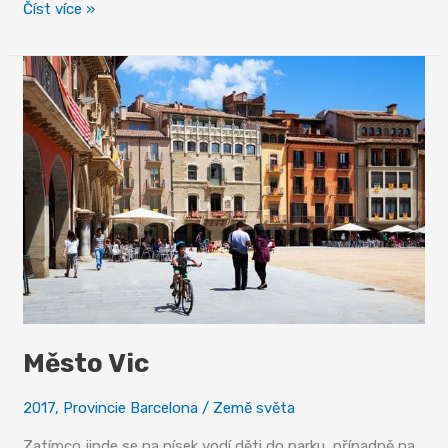
Castellers
Číst více »
–
když
se
staví
vzdušné
hrady
Město Vic
2017
,
Provincie Barcelona
/
Země světa
Zatímco jinde se na písek vodí děti do parku, případně na