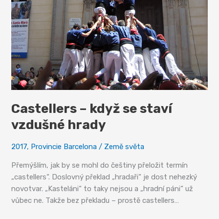
Castellers – když se staví
vzdušné hrady
2017
,
Provincie Barcelona
/
Země světa
Přemýšlím, jak by se mohl do češtiny přeložit termín
„castellers“. Doslovný překlad „hradaři“ je dost nehezký
novotvar. „Kasteláni“ to taky nejsou a „hradní páni“ už
vůbec ne. Takže bez překladu – prostě castellers…