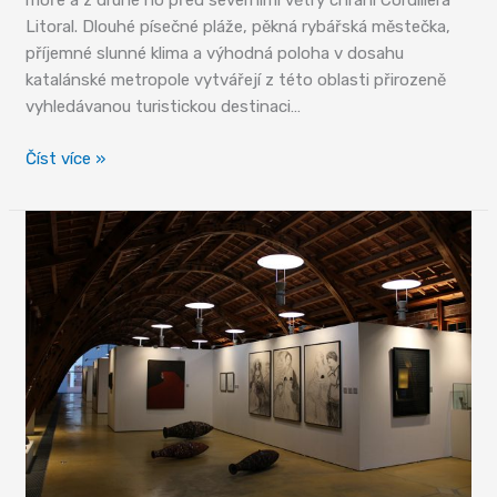
moře a z druhé ho před severními větry chrání Cordillera
Litoral. Dlouhé písečné pláže, pěkná rybářská městečka,
příjemné slunné klima a výhodná poloha v dosahu
katalánské metropole vytvářejí z této oblasti přirozeně
vyhledávanou turistickou destinaci…
Mataró
Číst více »
v
novém
hávu
a
básníkova
Sinera