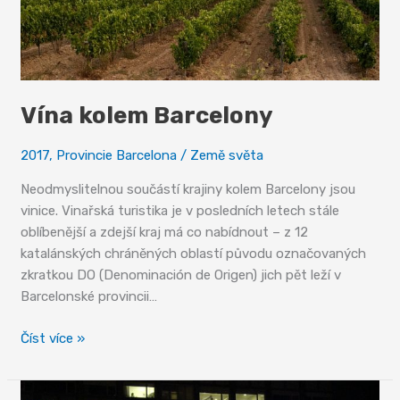
Vína kolem Barcelony
2017
,
Provincie Barcelona
/
Země světa
Neodmyslitelnou součástí krajiny kolem Barcelony jsou
vinice. Vinařská turistika je v posledních letech stále
oblíbenější a zdejší kraj má co nabídnout – z 12
katalánských chráněných oblastí původu označovaných
zkratkou DO (Denominación de Origen) jich pět leží v
Barcelonské provincii…
Vína
Číst více »
kolem
Barcelony