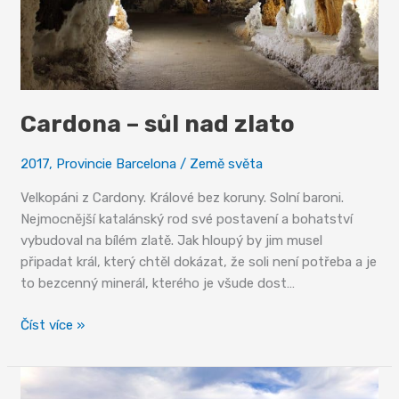
Cardona – sůl nad zlato
2017
,
Provincie Barcelona
/
Země světa
Velkopáni z Cardony. Králové bez koruny. Solní baroni.
Nejmocnější katalánský rod své postavení a bohatství
vybudoval na bílém zlatě. Jak hloupý by jim musel
připadat král, který chtěl dokázat, že soli není potřeba a je
to bezcenný minerál, kterého je všude dost…
Cardona
Číst více »
–
sůl
nad