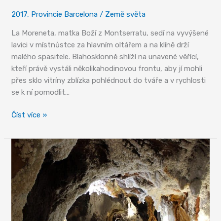
2017
,
Provincie Barcelona
/
Země světa
La Moreneta, matka Boží z Montserratu, sedí na vyvýšené
lavici v místnůstce za hlavním oltářem a na klíně drží
malého spasitele. Blahosklonně shlíží na unavené věřící,
kteří právě vystáli několikahodinovou frontu, aby jí mohli
přes sklo vitríny zblízka pohlédnout do tváře a v rychlosti
se k ní pomodlit…
Svět
Číst více »
klášterů