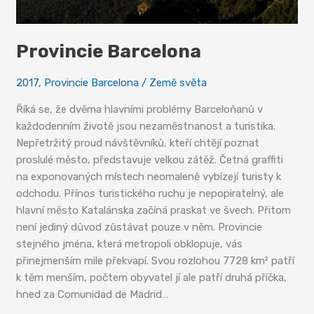
Provincie Barcelona
2017
,
Provincie Barcelona
/
Země světa
Říká se, že dvěma hlavními problémy Barceloňanů v
každodenním životě jsou nezaměstnanost a turistika.
Nepřetržitý proud návštěvníků, kteří chtějí poznat
proslulé město, představuje velkou zátěž. Četná graffiti
na exponovaných místech neomaleně vybízejí turisty k
odchodu. Přínos turistického ruchu je nepopiratelný, ale
hlavní město Katalánska začíná praskat ve švech. Přitom
není jediný důvod zůstávat pouze v něm. Provincie
stejného jména, která metropoli obklopuje, vás
přinejmenším mile překvapí. Svou rozlohou 7728 km² patří
k těm menším, počtem obyvatel jí ale patří druhá příčka,
hned za Comunidad de Madrid…