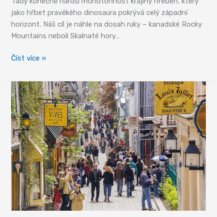
Tady konečně naruší monotónnost krajiny hřeben, který
jako hřbet pravěkého dinosaura pokrývá celý západní
horizont. Náš cíl je náhle na dosah ruky – kanadské Rocky
Mountains neboli Skalnaté hory…
Cesta
Číst více »
ledových
polí