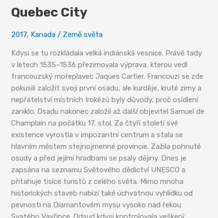
Quebec City
2017
,
Kanada
/
Země světa
Kdysi se tu rozkládala velká indiánská vesnice. Právě tady
v letech 1535–1536 přezimovala výprava, kterou vedl
francouzský mořeplavec Jaques Cartier. Francouzi se zde
pokusili založit svoji první osadu, ale kurděje, kruté zimy a
nepřátelství místních Irokézů byly důvody, proč osídlení
zaniklo. Osadu nakonec založil až další objevitel Samuel de
Champlain na počátku 17. stol. Za čtyři století své
existence vyrostla v impozantní centrum a stala se
hlavním městem stejnojmenné provincie. Zažila pohnuté
osudy a před jejími hradbami se psaly dějiny. Dnes je
zapsána na seznamu Světového dědictví UNESCO a
přitahuje tisíce turistů z celého světa. Mimo mnoha
historických staveb nabízí také úchvatnou vyhlídku od
pevnosti na Diamantovém mysu vysoko nad řekou
Svatého Vavřince. Odsud kdysi kontrolovala veškerý