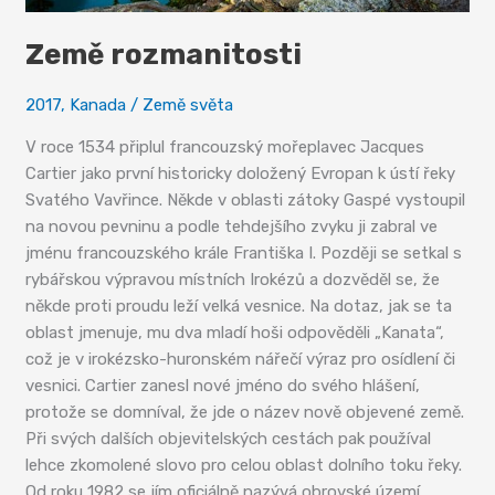
Země rozmanitosti
2017
,
Kanada
/
Země světa
V roce 1534 připlul francouzský mořeplavec Jacques
Cartier jako první historicky doložený Evropan k ústí řeky
Svatého Vavřince. Někde v oblasti zátoky Gaspé vystoupil
na novou pevninu a podle tehdejšího zvyku ji zabral ve
jménu francouzského krále Františka I. Později se setkal s
rybářskou výpravou místních Irokézů a dozvěděl se, že
někde proti proudu leží velká vesnice. Na dotaz, jak se ta
oblast jmenuje, mu dva mladí hoši odpověděli „Kanata“,
což je v irokézsko-huronském nářečí výraz pro osídlení či
vesnici. Cartier zanesl nové jméno do svého hlášení,
protože se domníval, že jde o název nově objevené země.
Při svých dalších objevitelských cestách pak používal
lehce zkomolené slovo pro celou oblast dolního toku řeky.
Od roku 1982 se jím oficiálně nazývá obrovské území