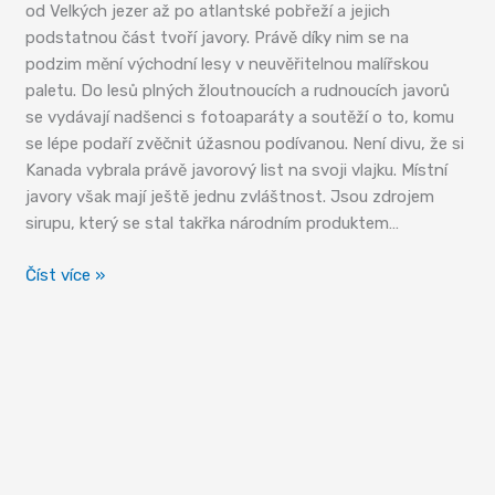
od Velkých jezer až po atlantské pobřeží a jejich
podstatnou část tvoří javory. Právě díky nim se na
podzim mění východní lesy v neuvěřitelnou malířskou
paletu. Do lesů plných žloutnoucích a rudnoucích javorů
se vydávají nadšenci s fotoaparáty a soutěží o to, komu
se lépe podaří zvěčnit úžasnou podívanou. Není divu, že si
Kanada vybrala právě javorový list na svoji vlajku. Místní
javory však mají ještě jednu zvláštnost. Jsou zdrojem
sirupu, který se stal takřka národním produktem…
Javorový
Číst více »
sirup