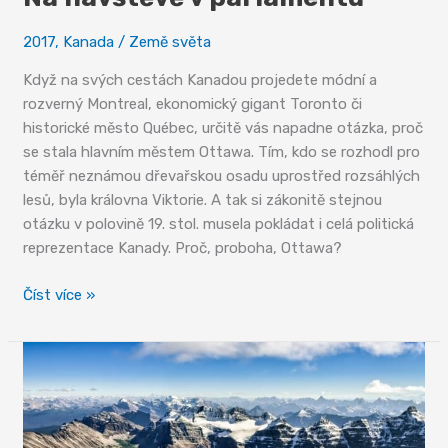
2017
,
Kanada
/
Země světa
Když na svých cestách Kanadou projedete módní a
rozverný Montreal, ekonomický gigant Toronto či
historické město Québec, určitě vás napadne otázka, proč
se stala hlavním městem Ottawa. Tím, kdo se rozhodl pro
téměř neznámou dřevařskou osadu uprostřed rozsáhlých
lesů, byla královna Viktorie. A tak si zákonitě stejnou
otázku v polovině 19. stol. musela pokládat i celá politická
reprezentace Kanady. Proč, proboha, Ottawa?
Na
Číst více »
návštěvě
v
parlamentu