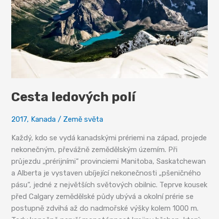
Cesta ledových polí
2017
,
Kanada
/
Země světa
Každý, kdo se vydá kanadskými prériemi na západ, projede
nekonečným, převážně zemědělským územím. Při
průjezdu „prérijními“ provinciemi Manitoba, Saskatchewan
a Alberta je vystaven ubíjející nekonečnosti „pšeničného
pásu“, jedné z největších světových obilnic. Teprve kousek
před Calgary zemědělské půdy ubývá a okolní prérie se
postupně zdvihá až do nadmořské výšky kolem 1000 m.