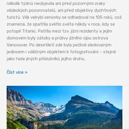
několik týdnů neobjevila ani před pozornými zraky
vědeckých pozorovatelů, ani před objektivy dychtivých
turistů. Věk velrybí seniorky se odhadoval na 105 roků, což
znamená, že spatřila světlo světa někdy v roce, kdy se
potopil Titanic. Patřila mezi tzv. jižní rezidenty a jejím
domovem byly zátoky a průlivy jižního cípu ostrova
Vancouver. Po desetiletí zde byla pečlivě sledovaným
jedincem i vděčným objektem k fotografování – stejně
jako řada jiných příslušníků jejího druhu…
Kosatky
Číst více »