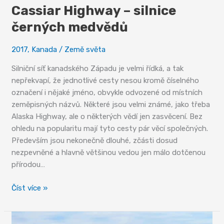
Cassiar Highway – silnice
černých medvědů
2017
,
Kanada
/
Země světa
Silniční síť kanadského Západu je velmi řídká, a tak
nepřekvapí, že jednotlivé cesty nesou kromě číselného
označení i nějaké jméno, obvykle odvozené od místních
zeměpisných názvů. Některé jsou velmi známé, jako třeba
Alaska Highway, ale o některých vědí jen zasvěcení. Bez
ohledu na popularitu mají tyto cesty pár věcí společných.
Především jsou nekonečně dlouhé, zčásti dosud
nezpevněné a hlavně většinou vedou jen málo dotčenou
přírodou…
Cassiar
Číst více »
Highway
–
silnice