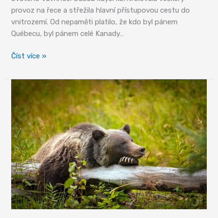
provoz na řece a střežila hlavní přístupovou cestu do
vnitrozemí. Od nepaměti platilo, že kdo byl pánem
Québecu, byl pánem celé Kanady…
Quebec
Číst více »
City