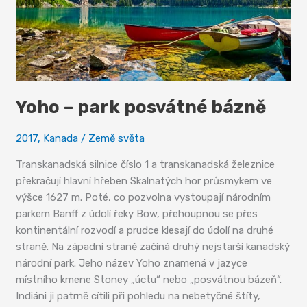
Yoho – park posvátné bázně
2017
,
Kanada
/
Země světa
Transkanadská silnice číslo 1 a transkanadská železnice
překračují hlavní hřeben Skalnatých hor průsmykem ve
výšce 1627 m. Poté, co pozvolna vystoupají národním
parkem Banff z údolí řeky Bow, přehoupnou se přes
kontinentální rozvodí a prudce klesají do údolí na druhé
straně. Na západní straně začíná druhý nejstarší kanadský
národní park. Jeho název Yoho znamená v jazyce
místního kmene Stoney „úctu“ nebo „posvátnou bázeň“.
Indiáni ji patrně cítili při pohledu na nebetyčné štíty,