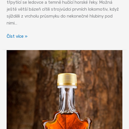
třpytící se ledovce a temně hučící horské řeky. Možná
ještě větší bázeň cítili strojvůdci prvních lokomotiv, když
sjížděli z vrcholu průsmyku do nekonečné hlubiny pod
nimi…
Yoho
Číst více »
–
park
posvátné
bázně