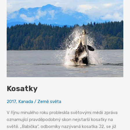
černých
medvědů
Kosatky
2017
,
Kanada
/
Země světa
V říjnu minulého roku probleskla světovými médii zpráva
oznamující pravděpodobný skon nejstarší kosatky na
světě. „Babička“, odborníky nazývaná kosatka J2, se již