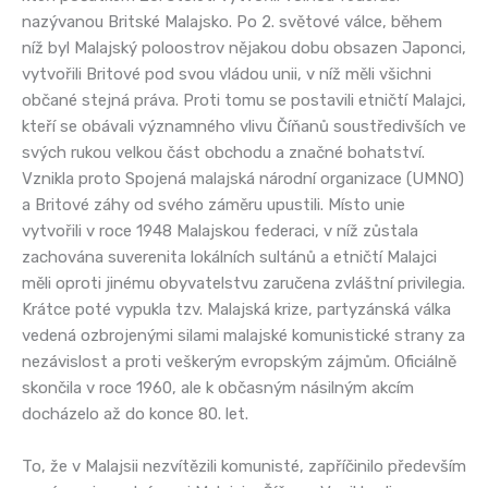
nazývanou Britské Malajsko. Po 2. světové válce, během
níž byl Malajský poloostrov nějakou dobu obsazen Japonci,
vytvořili Britové pod svou vládou unii, v níž měli všichni
občané stejná práva. Proti tomu se postavili etničtí Malajci,
kteří se obávali významného vlivu Číňanů soustředivších ve
svých rukou velkou část obchodu a značné bohatství.
Vznikla proto Spojená malajská národní organizace (UMNO)
a Britové záhy od svého záměru upustili. Místo unie
vytvořili v roce 1948 Malajskou federaci, v níž zůstala
zachována suverenita lokálních sultánů a etničtí Malajci
měli oproti jinému obyvatelstvu zaručena zvláštní privilegia.
Krátce poté vypukla tzv. Malajská krize, partyzánská válka
vedená ozbrojenými silami malajské komunistické strany za
nezávislost a proti veškerým evropským zájmům. Oficiálně
skončila v roce 1960, ale k občasným násilným akcím
docházelo až do konce 80. let.
To, že v Malajsii nezvítězili komunisté, zapříčinilo především