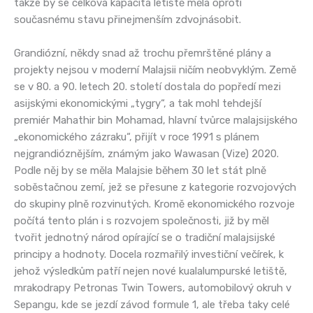
takže by se celková kapacita letiště měla oproti
současnému stavu přinejmenším zdvojnásobit.
Grandiózní, někdy snad až trochu přemrštěné plány a
projekty nejsou v moderní Malajsii ničím neobvyklým. Země
se v 80. a 90. letech 20. století dostala do popředí mezi
asijskými ekonomickými „tygry“, a tak mohl tehdejší
premiér Mahathir bin Mohamad, hlavní tvůrce malajsijského
„ekonomického zázraku“, přijít v roce 1991 s plánem
nejgrandióznějším, známým jako Wawasan (Vize) 2020.
Podle něj by se měla Malajsie během 30 let stát plně
soběstačnou zemí, jež se přesune z kategorie rozvojových
do skupiny plně rozvinutých. Kromě ekonomického rozvoje
počítá tento plán i s rozvojem společnosti, již by měl
tvořit jednotný národ opírající se o tradiční malajsijské
principy a hodnoty. Docela rozmařilý investiční večírek, k
jehož výsledkům patří nejen nové kualalumpurské letiště,
mrakodrapy Petronas Twin Towers, automobilový okruh v
Sepangu, kde se jezdí závod formule 1, ale třeba taky celé