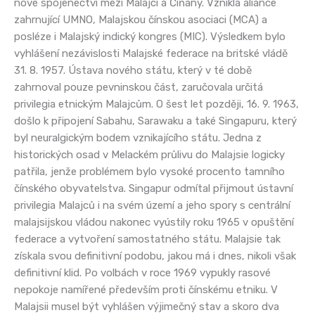
nové spojenectví mezi Malajci a Číňany. Vznikla aliance
zahrnující UMNO, Malajskou čínskou asociaci (MCA) a
posléze i Malajský indický kongres (MIC). Výsledkem bylo
vyhlášení nezávislosti Malajské federace na britské vládě
31. 8. 1957. Ústava nového státu, který v té době
zahrnoval pouze pevninskou část, zaručovala určitá
privilegia etnickým Malajcům. O šest let později, 16. 9. 1963,
došlo k připojení Sabahu, Sarawaku a také Singapuru, který
byl neuralgickým bodem vznikajícího státu. Jedna z
historických osad v Melackém průlivu do Malajsie logicky
patřila, jenže problémem bylo vysoké procento tamního
čínského obyvatelstva. Singapur odmítal přijmout ústavní
privilegia Malajců i na svém území a jeho spory s centrální
malajsijskou vládou nakonec vyústily roku 1965 v opuštění
federace a vytvoření samostatného státu. Malajsie tak
získala svou definitivní podobu, jakou má i dnes, nikoli však
definitivní klid. Po volbách v roce 1969 vypukly rasové
nepokoje namířené především proti čínskému etniku. V
Malajsii musel být vyhlášen výjimečný stav a skoro dva