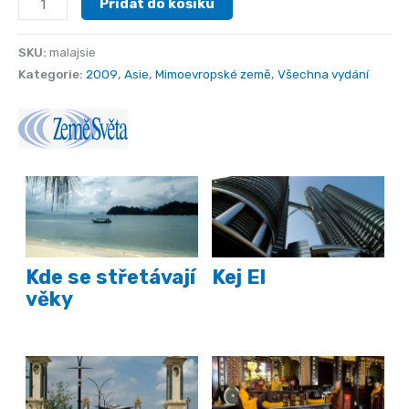
Přidat do košíku
množství
SKU:
malajsie
Kategorie:
2009
,
Asie
,
Mimoevropské země
,
Všechna vydání
Kde se střetávají
Kej El
věky