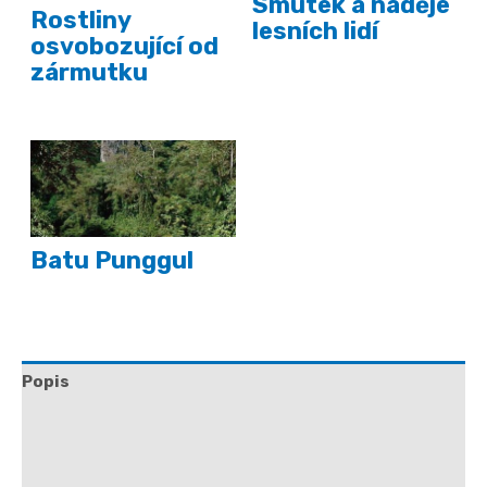
Smutek a naděje
Rostliny
lesních lidí
osvobozující od
zármutku
Batu Punggul
Popis
Další informace
Hodnocení (0)