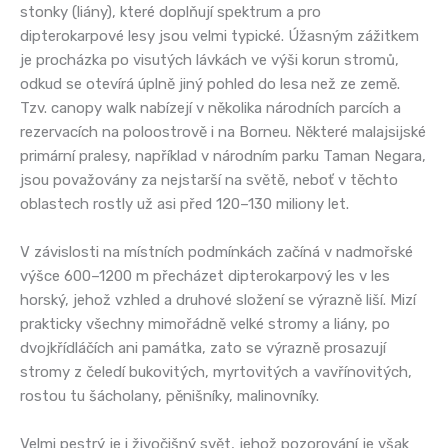
stonky (liány), které doplňují spektrum a pro
dipterokarpové lesy jsou velmi typické. Úžasným zážitkem
je procházka po visutých lávkách ve výši korun stromů,
odkud se otevírá úplně jiný pohled do lesa než ze země.
Tzv. canopy walk nabízejí v několika národních parcích a
rezervacích na poloostrově i na Borneu. Některé malajsijské
primární pralesy, například v národním parku Taman Negara,
jsou považovány za nejstarší na světě, neboť v těchto
oblastech rostly už asi před 120–130 miliony let.
V závislosti na místních podmínkách začíná v nadmořské
výšce 600–1200 m přecházet dipterokarpový les v les
horský, jehož vzhled a druhové složení se výrazně liší. Mizí
prakticky všechny mimořádně velké stromy a liány, po
dvojkřídláčích ani památka, zato se výrazně prosazují
stromy z čeledí bukovitých, myrtovitých a vavřínovitých,
rostou tu šácholany, pěnišníky, malinovníky.
Velmi pestrý je i živočišný svět, jehož pozorování je však