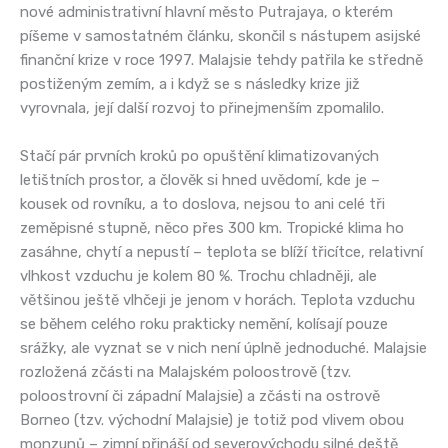
nové administrativní hlavní město Putrajaya, o kterém
píšeme v samostatném článku, skončil s nástupem asijské
finanční krize v roce 1997. Malajsie tehdy patřila ke středně
postiženým zemím, a i když se s následky krize již
vyrovnala, její další rozvoj to přinejmenším zpomalilo.
Stačí pár prvních kroků po opuštění klimatizovaných
letištních prostor, a člověk si hned uvědomí, kde je –
kousek od rovníku, a to doslova, nejsou to ani celé tři
zeměpisné stupně, něco přes 300 km. Tropické klima ho
zasáhne, chytí a nepustí – teplota se blíží třicítce, relativní
vlhkost vzduchu je kolem 80 %. Trochu chladněji, ale
většinou ještě vlhčeji je jenom v horách. Teplota vzduchu
se během celého roku prakticky nemění, kolísají pouze
srážky, ale vyznat se v nich není úplně jednoduché. Malajsie
rozložená zčásti na Malajském poloostrově (tzv.
poloostrovní či západní Malajsie) a zčásti na ostrově
Borneo (tzv. východní Malajsie) je totiž pod vlivem obou
monzunů – zimní přináší od severovýchodu silné deště