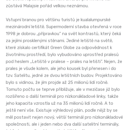
zůstává Malajsie pořád velkou neznámou.
Vstupní branou pro většinu turistů je kualalumpurské
mezinárodní letiště. Supermoderní stavba otevřená v roce
1998 je dobrou „přípravkou“ na svět kontrastů, který čeká
za jejími prosklenými stěnami. Jediné letiště na světě,
které získalo certifikát Green Globe za odpovědnost k
životnímu prostředí, bylo vybudováno uprostřed pralesů
pod heslem „Letiště v pralese – prales na letišti“. Nejen, že
prales je všude kolem, ale jeho kousek byl přenesen i do
tzv. Satelitu, jedné ze dvou letištních budov. Projektováno
bylo s vidinou, že jím projde až 25 milionů lidí ročně.
Tomuto počtu se teprve přibližuje, ale v mezičase již bylo
rozšířeno o další terminál pro nízkonákladové linky, takže
jeho kapacita vzrostla už na 35 milionů lidí ročně. A to
ještě není vše. Existuje výhledový plán, podle nějž by se
měl postavit nejen nový, větší terminál pro nízkonákladové
společnosti, ale i jeden nebo dva další satelitní terminály,