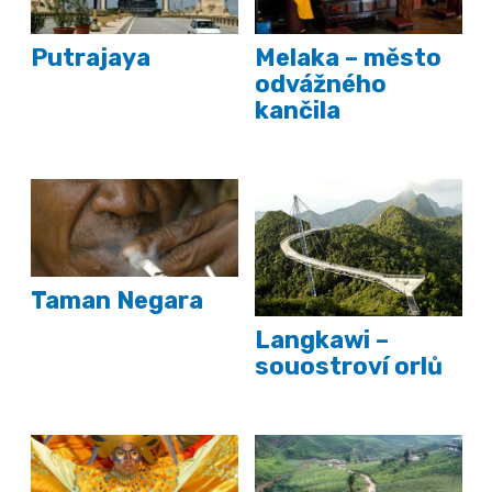
Putrajaya
Melaka – město
odvážného
kančila
Taman Negara
Langkawi –
souostroví orlů