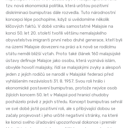
tzv. nová ekonomická politika, která určitou pozitivní
diskriminaci bumiputras dále rozvedla. Tuto národnostní
koncepci lépe pochopíme, když si uvědomíme několik
klíčových faktů. V době vzniku samostatné Malajsie na
konci 50. let 20. století tvořili většinu nemalajského
obyvatelstva imigranti první nebo druhé generace, kteří byli
na území Malajsie dovezeni na práci a k nově se rodícímu
státu neměli bližší vztah. Proto také článek 160 malajsijské
ústavy definuje Malajce jako osobu, která vyznává islám,
obvykle hovoří malajsky, řídí se malajskými zvyky a alespoň
jeden z jejích rodičů se narodil v Malajské federaci před
vyhlášením nezávislosti 31. 8. 1957. Svou roli hrálo i
ekonomické postavení bumiputras, protože nejvíce osob
žijících koncem 50. let v Malajsii pod hranicí chudoby
pocházelo právě z jejich středu. Koncept bumiputras sehrál
ve své době jistě pozitivní roli, ale s přibývající dobou se
začaly projevovat i jeho určité negativní stránky, na které
ke konci svého úřadování upozorňoval dokonce i premiér