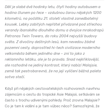
Dělí je slabé dvě hodinky letu, čtyři hodiny autobusem a
hodina člunem po řece – vzdušnou čarou nějakých 1200
kilometrů, na počátku 21. století vlastně zanedbatelný
kousek. Lebky zabitých nepřátel přivázané pod střechou
verandy ibanského dlouhého domu a dvojice mrakodrapů
Petronas Twin Towers, do roku 2004 nejvyšší budovy
světa. Z divočiny deštných lesů, kam nevedou žádné
pozemní cesty, doprostřed hi-tech civilizace moderního
velkoměsta během jediného dne – zní to jako z
reklamního letáku, ale je to pravda. Snad nejkřiklavější,
ale rozhodně ne jediný kontrast, který nabízí Malajsie,
země tak pestrobarevná, že na její vylíčení běžná paleta
sotva stačí.
Když při nějakých cestovatelských rozhovorech navrhnu
zájemcům o cestu do tropické Asie Malajsii, setkávám se
často s trochu udivenými pohledy. Proč zrovna Malajsie?
Co je tam k vidění a je tam vůbec něco? Samozřejmě, že