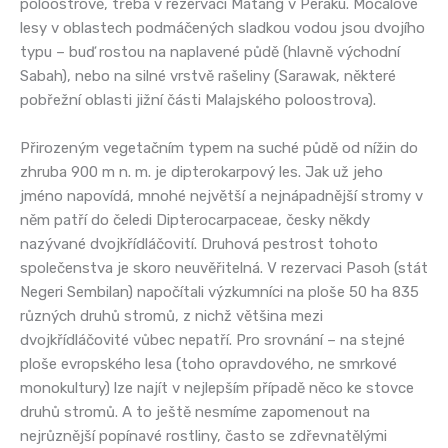
poloostrově, třeba v rezervaci Matang v Peraku. Močálové
lesy v oblastech podmáčených sladkou vodou jsou dvojího
typu – buď rostou na naplavené půdě (hlavně východní
Sabah), nebo na silné vrstvě rašeliny (Sarawak, některé
pobřežní oblasti jižní části Malajského poloostrova).
Přirozeným vegetačním typem na suché půdě od nížin do
zhruba 900 m n. m. je dipterokarpový les. Jak už jeho
jméno napovídá, mnohé největší a nejnápadnější stromy v
něm patří do čeledi Dipterocarpaceae, česky někdy
nazývané dvojkřídláčovití. Druhová pestrost tohoto
společenstva je skoro neuvěřitelná. V rezervaci Pasoh (stát
Negeri Sembilan) napočítali výzkumníci na ploše 50 ha 835
různých druhů stromů, z nichž většina mezi
dvojkřídláčovité vůbec nepatří. Pro srovnání – na stejné
ploše evropského lesa (toho opravdového, ne smrkové
monokultury) lze najít v nejlepším případě něco ke stovce
druhů stromů. A to ještě nesmíme zapomenout na
nejrůznější popínavé rostliny, často se zdřevnatělými