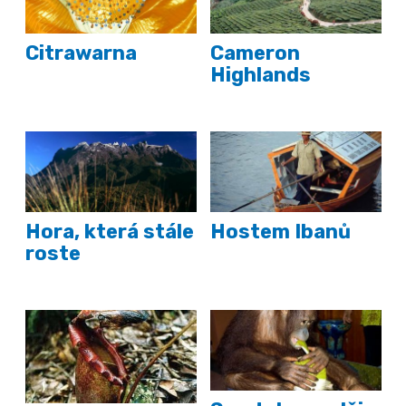
Citrawarna
Cameron
Highlands
Hora, která stále
Hostem Ibanů
roste