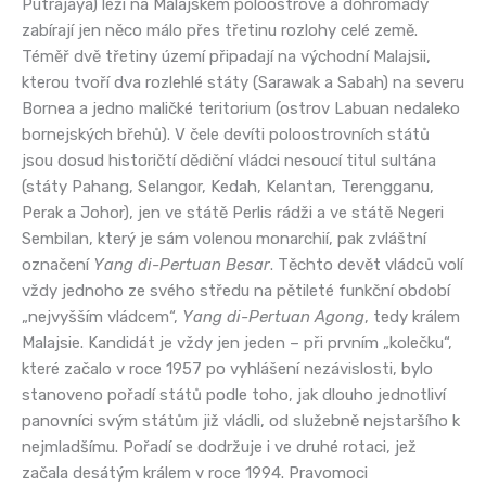
Putrajaya) leží na Malajském poloostrově a dohromady
zabírají jen něco málo přes třetinu rozlohy celé země.
Téměř dvě třetiny území připadají na východní Malajsii,
kterou tvoří dva rozlehlé státy (Sarawak a Sabah) na severu
Bornea a jedno maličké teritorium (ostrov Labuan nedaleko
bornejských břehů). V čele devíti poloostrovních států
jsou dosud historičtí dědiční vládci nesoucí titul sultána
(státy Pahang, Selangor, Kedah, Kelantan, Terengganu,
Perak a Johor), jen ve státě Perlis rádži a ve státě Negeri
Sembilan, který je sám volenou monarchií, pak zvláštní
označení
Yang di-Pertuan Besar
. Těchto devět vládců volí
vždy jednoho ze svého středu na pětileté funkční období
„nejvyšším vládcem“,
Yang di-Pertuan Agong
, tedy králem
Malajsie. Kandidát je vždy jen jeden – při prvním „kolečku“,
které začalo v roce 1957 po vyhlášení nezávislosti, bylo
stanoveno pořadí států podle toho, jak dlouho jednotliví
panovníci svým státům již vládli, od služebně nejstaršího k
nejmladšímu. Pořadí se dodržuje i ve druhé rotaci, jež
začala desátým králem v roce 1994. Pravomoci