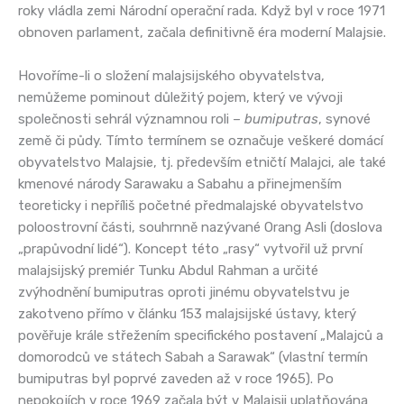
roky vládla zemi Národní operační rada. Když byl v roce 1971
obnoven parlament, začala definitivně éra moderní Malajsie.
Hovoříme-li o složení malajsijského obyvatelstva,
nemůžeme pominout důležitý pojem, který ve vývoji
společnosti sehrál významnou roli –
bumiputras
, synové
země či půdy. Tímto termínem se označuje veškeré domácí
obyvatelstvo Malajsie, tj. především etničtí Malajci, ale také
kmenové národy Sarawaku a Sabahu a přinejmenším
teoreticky i nepříliš početné předmalajské obyvatelstvo
poloostrovní části, souhrnně nazývané Orang Asli (doslova
„prapůvodní lidé“). Koncept této „rasy“ vytvořil už první
malajsijský premiér Tunku Abdul Rahman a určité
zvýhodnění bumiputras oproti jinému obyvatelstvu je
zakotveno přímo v článku 153 malajsijské ústavy, který
pověřuje krále střežením specifického postavení „Malajců a
domorodců ve státech Sabah a Sarawak“ (vlastní termín
bumiputras byl poprvé zaveden až v roce 1965). Po
nepokojích v roce 1969 začala být v Malajsii uplatňována