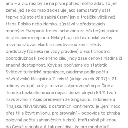
ano – a víc, než by se na první pohled mohlo zdát. To jen
země, jež se do map zakresluje jako samostatný stát
teprve půl století a zabírá území jen o trošičku větší než
třeba Polsko nebo Norsko, zůstává v představách
mnohých Evropanů trochu schována za některými jinými
destinacemi v regionu. Někdy hrají roli historické vazby
mezi turistovou vlastí a navštívenou zemí, někdy
představy (zdaleka ne vždy pravdivé) o exotičnosti či
dobrodružnosti zvoleného cíle, jindy zase cenová hladina či
snadná dostupnost. Když se podíváme do statistik
Světové turistické organizace, najdeme podle počtu
návštěvníků Malajsii na 11. místě (údaje za rok 2007) s 21
miliony vstupů, což je mezi asijskými zeměmi po Číně a
Turecku bezkonkurenčně nejvíc. Jenže plných 84 % tvoří
návštěvníci z Asie, především ze Singapuru, Indonésie a
Thajska. Návštěvníků z ostatních kontinentů je „jen“ něco
přes tři a čtvrt milionu, pro srovnání – odpovídá to zhruba
polovině počtu zahraničních turistů, kteří ročně přijedou
do České republiky. A tak není divu, že pro mnoho lidí