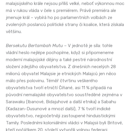
malajsijského krále nejsou příliš velké, neboť výkonnou moc
má v rukou vláda v čele s premiérem. Právě premiéra ale
jmenuje král – vybírá ho po parlamentních volbách ze
zvolených poslanců politické strany či koalice, která získala
většinu.
Bersekutu Bertambah Mutu
– V jednotě je síla: tohle
vládní heslo nejlépe pochopíme, když si připomeneme
moderní malajsijské dějiny a také pestré národnostní
složení zdejšího obyvatelstva. Z dnešních necelých 28
milionů obyvatel Malajsie je etnických Malajců jen něco
málo přes polovinu. Téměř čtvrtinu veškerého
obyvatelstva tvoří etničtí Číňané, asi 11 % připadá na
původní nemalajské obyvatelstvo soustředěné zejména v
Sarawaku (Ibanové, Bidajuhové a další etnika) a Sabahu
(Kadazan-Dusunové a mnozí další), 7 % tvoří indické
obyvatelstvo, nejpočetněji zastoupené hinduistickými
Tamily. Posledními koloniálními vládci v Malajsii byli Britové,
kteří počátkem 20. století vytvořili volnou federaci