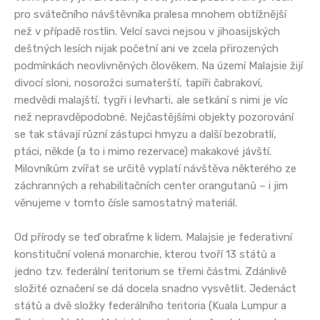
pro svátečního návštěvníka pralesa mnohem obtížnější
než v případě rostlin. Velcí savci nejsou v jihoasijských
deštných lesích nijak početní ani ve zcela přirozených
podmínkách neovlivněných člověkem. Na území Malajsie žijí
divocí sloni, nosorožci sumaterští, tapíři čabrakoví,
medvědi malajští, tygři i levharti, ale setkání s nimi je víc
než nepravděpodobné. Nejčastějšími objekty pozorování
se tak stávají různí zástupci hmyzu a další bezobratlí,
ptáci, někde (a to i mimo rezervace) makakové jávští.
Milovníkům zvířat se určitě vyplatí návštěva některého ze
záchranných a rehabilitačních center orangutanů – i jim
věnujeme v tomto čísle samostatný materiál.
Od přírody se teď obraťme k lidem. Malajsie je federativní
konstituční volená monarchie, kterou tvoří 13 států a
jedno tzv. federální teritorium se třemi částmi. Zdánlivě
složité označení se dá docela snadno vysvětlit. Jedenáct
států a dvě složky federálního teritoria (Kuala Lumpur a