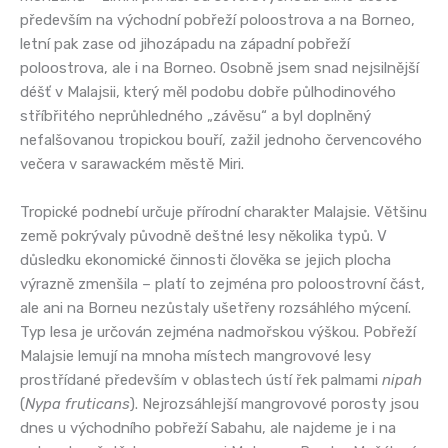
především na východní pobřeží poloostrova a na Borneo,
letní pak zase od jihozápadu na západní pobřeží
poloostrova, ale i na Borneo. Osobně jsem snad nejsilnější
déšť v Malajsii, který měl podobu dobře půlhodinového
stříbřitého neprůhledného „závěsu“ a byl doplněný
nefalšovanou tropickou bouří, zažil jednoho červencového
večera v sarawackém městě Miri.
Tropické podnebí určuje přírodní charakter Malajsie. Většinu
země pokrývaly původně deštné lesy několika typů. V
důsledku ekonomické činnosti člověka se jejich plocha
výrazně zmenšila – platí to zejména pro poloostrovní část,
ale ani na Borneu nezůstaly ušetřeny rozsáhlého mýcení.
Typ lesa je určován zejména nadmořskou výškou. Pobřeží
Malajsie lemují na mnoha místech mangrovové lesy
prostřídané především v oblastech ústí řek palmami
nipah
(
Nypa fruticans
). Nejrozsáhlejší mangrovové porosty jsou
dnes u východního pobřeží Sabahu, ale najdeme je i na