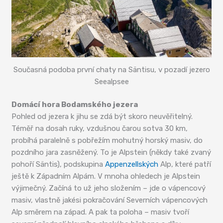
Současná podoba první chaty na Säntisu, v pozadí jezero
Seealpsee
Domácí hora Bodamského jezera
Pohled od jezera k jihu se zdá být skoro neuvěřitelný.
Téměř na dosah ruky, vzdušnou čarou sotva 30 km,
probíhá paralelně s pobřežím mohutný horský masiv, do
pozdního jara zasněžený. To je Alpstein (někdy také zvaný
pohoří Säntis), podskupina
Appenzellských
Alp, které patří
ještě k Západním Alpám. V mnoha ohledech je Alpstein
výjimečný. Začíná to už jeho složením – jde o vápencový
masiv, vlastně jakési pokračování Severních vápencových
Alp směrem na západ. A pak ta poloha – masiv tvoří