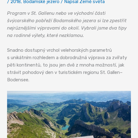
/
2018
,
Bodamské jezero
/ Napsal
Země světa
Program v St. Gallenu nebo ve východní části
švýcarského pobřeží Bodamského jezera si lze zpestřit
nejrůznějšími výpravami do okolí. Vybrali jsme dva tipy
na rodinné výlety, které nezklamou.
Snadno dostupný vrchol velehorských parametrů
s unikátním rozhledem a dobrodružná výprava za zvířaty
pěti kontinentů, to jsou jen dvě z mnoha možností, jak
strávit pohodový den v turistickém regionu St. Gallen–
Bodensee.