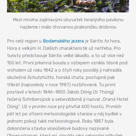
Mezi mnoha zajímavými obyvateli terarijního pavilonu
najdeme i málo chovanou pralesničku drobnou
Pro celý region u
Bodamského jezera
je Säntis
ta
hora,
Hora s velkým H. Dalších charakteristik už netřeba. Pro
turisty představuje Säntis velké lákadlo, a to už více než
150 let. První prkenná bouda s výčepem vznikla těsně pod
vrcholem už roku 1842 a o čtyři roky později ji nahradila
skutečná
Schutzhütte
, horská chata, postupně pak
třikrát (naposledy v roce 1987) rozšiřovaná. Tu první
postavil v letech 1846–1850 Jakob Dörig (či Thörig)
řečený Schribersjock a sebevědomě ji nazval „Grand Hotel
Dörig“. Už v prvním roce prý přivítal 600 hostů. Prvních
pět let po zřízení meteorologické stanice u něj bydleli v
jednom pokoji také meteorologové. Roku 1887 byla
dokončena stavba víceúčelové budovy nazývané
Observatorium, která mj. sloužila jako celoroční příbytek