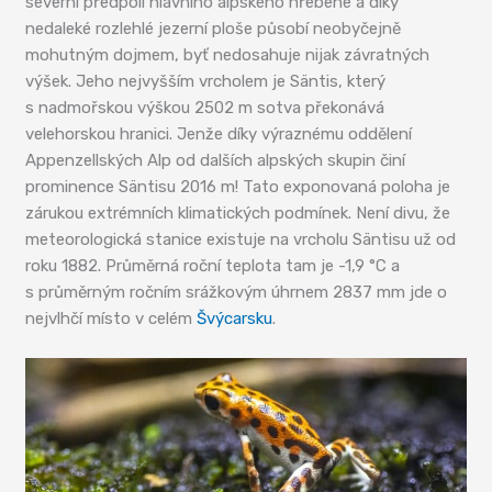
severní předpolí hlavního alpského hřebene a díky
nedaleké rozlehlé jezerní ploše působí neobyčejně
mohutným dojmem, byť nedosahuje nijak závratných
výšek. Jeho nejvyšším vrcholem je Säntis, který
s nadmořskou výškou 2502 m sotva překonává
velehorskou hranici. Jenže díky výraznému oddělení
Appenzellských Alp od dalších alpských skupin činí
prominence Säntisu 2016 m! Tato exponovaná poloha je
zárukou extrémních klimatických podmínek. Není divu, že
meteorologická stanice existuje na vrcholu Säntisu už od
roku 1882. Průměrná roční teplota tam je -1,9 °C a
s průměrným ročním srážkovým úhrnem 2837 mm jde o
nejvlhčí místo v celém
Švýcarsku
.