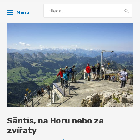
Search
Menu
for:
Säntis, na Horu nebo za
zvířaty