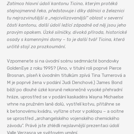
Zatímco hlavní údolí kantonu Ticino, kterým protéká
stejnojmenná řeka, představuje i díky dálnici a železnici
tu nejrozvinutější a „nejcivilizovanější“ oblast v severní
části kantonu, další údolí ležící západně od něj jsou jeho
pravým opakem. Úzké silničky, divoká příroda, historické
osady s kamennými domy – to je další tvář Ticina, která
určitě stojí za prozkoumání.
Vzpomenete si na úvodní scénu sedmnácté bondovky
GoldenEye z roku 1995? (Ano, v titulní roli poprvé Pierce
Brosnan, píseň k úvodním titulkům zpívá Tina Turnerová a
M je poprvé žena v podání Judi Denchové.) James Bond
běží po dlouhé úzké koruně nekonečně vysoké přehradní
hráze, uprostřed se v podání kaskadéra Wayna Michaelse
vrhne na pružném laně dolů, vystřelí kotvu, přitáhne se
k betonovému kvádru, vyřízne otvor v poklopu – a ocitne
se uprostřed „archangelského vojenského chemického
závodu“. Právě jste zhlédli nejslavnější prezentaci údolí
Valle Verzasca ve světovém umění.