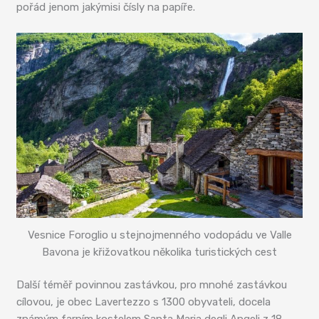
pořád jenom jakýmisi čísly na papíře.
Vesnice Foroglio u stejnojmenného vodopádu ve Valle
Bavona je křižovatkou několika turistických cest
Další téměř povinnou zastávkou, pro mnohé zastávkou
cílovou, je obec Lavertezzo s 1300 obyvateli, docela