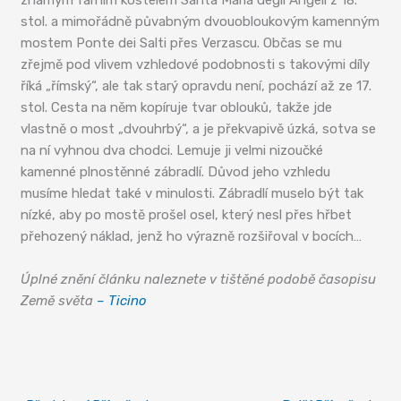
známým farním kostelem Santa Maria degli Angeli z 18.
stol. a mimořádně půvabným dvouobloukovým kamenným
mostem Ponte dei Salti přes Verzascu. Občas se mu
zřejmě pod vlivem vzhledové podobnosti s takovými díly
říká „římský“, ale tak starý opravdu není, pochází až ze 17.
stol. Cesta na něm kopíruje tvar oblouků, takže jde
vlastně o most „dvouhrbý“, a je překvapivě úzká, sotva se
na ní vyhnou dva chodci. Lemuje ji velmi nizoučké
kamenné plnostěnné zábradlí. Důvod jeho vzhledu
musíme hledat také v minulosti. Zábradlí muselo být tak
nízké, aby po mostě prošel osel, který nesl přes hřbet
přehozený náklad, jenž ho výrazně rozšiřoval v bocích…
Úplné znění článku naleznete v tištěné podobě časopisu
Země světa
– Ticino
Ticino