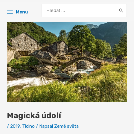
Search
Menu
for:
Magická údolí
/
2019
,
Ticino
/ Napsal
Země světa