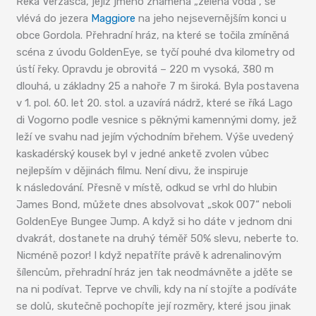
Řeka Verzasca, jejíž jméno znamená „zelená voda“, se
vlévá do jezera
Maggiore
na jeho nejsevernějším konci u
obce Gordola. Přehradní hráz, na které se točila zmíněná
scéna z úvodu GoldenEye, se tyčí pouhé dva kilometry od
ústí řeky. Opravdu je obrovitá – 220 m vysoká, 380 m
dlouhá, u základny 25 a nahoře 7 m široká. Byla postavena
v 1. pol. 60. let 20. stol. a uzavírá nádrž, které se říká Lago
di Vogorno podle vesnice s pěknými kamennými domy, jež
leží ve svahu nad jejím východním břehem. Výše uvedený
kaskadérský kousek byl v jedné anketě zvolen vůbec
nejlepším v dějinách filmu. Není divu, že inspiruje
k následování. Přesně v místě, odkud se vrhl do hlubin
James Bond, můžete dnes absolvovat „skok 007“ neboli
GoldenEye Bungee Jump. A když si ho dáte v jednom dni
dvakrát, dostanete na druhý téměř 50% slevu, neberte to.
Nicméně pozor! I když nepatříte právě k adrenalinovým
šílencům, přehradní hráz jen tak neodmávněte a jděte se
na ni podívat. Teprve ve chvíli, kdy na ní stojíte a podíváte
se dolů, skutečně pochopíte její rozměry, které jsou jinak