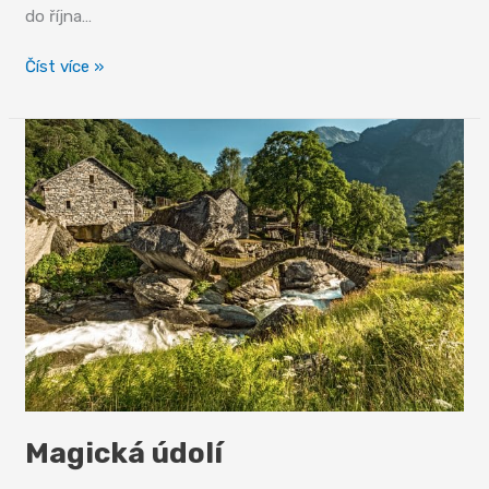
do října…
Ticino
Číst více »
v pohorkách
Magická údolí