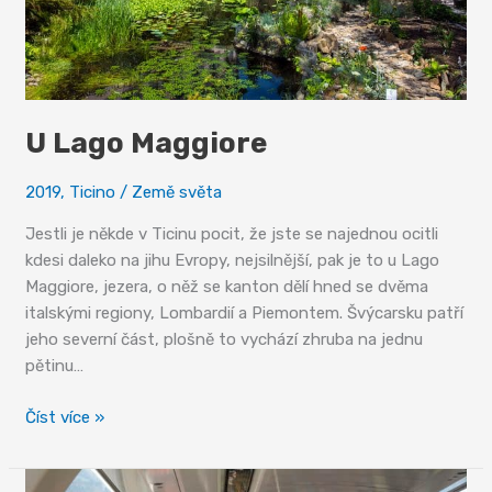
U Lago Maggiore
2019
,
Ticino
/
Země světa
Jestli je někde v Ticinu pocit, že jste se najednou ocitli
kdesi daleko na jihu Evropy, nejsilnější, pak je to u Lago
Maggiore, jezera, o něž se kanton dělí hned se dvěma
italskými regiony, Lombardií a Piemontem. Švýcarsku patří
jeho severní část, plošně to vychází zhruba na jednu
pětinu…
U
Číst více »
Lago
Maggiore