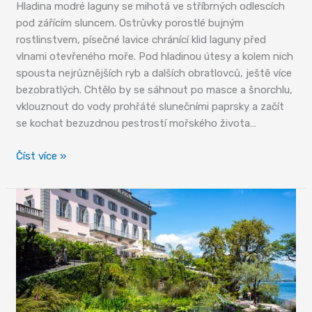
Hladina modré laguny se mihotá ve stříbrných odlescích
pod zářícím sluncem. Ostrůvky porostlé bujným
rostlinstvem, písečné lavice chránící klid laguny před
vlnami otevřeného moře. Pod hladinou útesy a kolem nich
spousta nejrůznějších ryb a dalších obratlovců, ještě více
bezobratlých. Chtělo by se sáhnout po masce a šnorchlu,
vklouznout do vody prohřáté slunečními paprsky a začít
se kochat bezuzdnou pestrostí mořského života…
Cesta
Číst více »
do
pravěku