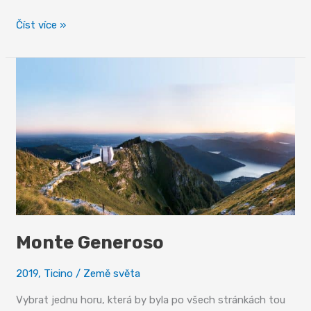
Bellinzona,
Číst více »
město
tří
hradů
Monte Generoso
2019
,
Ticino
/
Země světa
Vybrat jednu horu, která by byla po všech stránkách tou