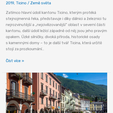
2019
,
Ticino
/
Země světa
Zatímco hlavní údolí kantonu Ticino, kterým protéká
stejnojmenná řeka, představuje i díky dálnici a železnici tu
nejrozvinutější a „nejcivilizovanější“ oblast v severní části
kantonu, další údolí ležící západně od něj jsou jeho pravým
opakem. Úzké silničky, divoká příroda, historické osady
s kamennými domy – to je další tvář Ticina, která určitě
stojí za prozkoumání…
Magická
Číst více »
údolí