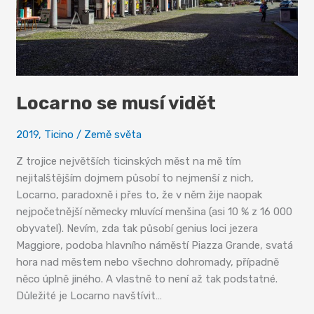
Locarno se musí vidět
2019
,
Ticino
/
Země světa
Z trojice největších ticinských měst na mě tím
nejitalštějším dojmem působí to nejmenší z nich,
Locarno, paradoxně i přes to, že v něm žije naopak
nejpočetnější německy mluvící menšina (asi 10 % z 16 000
obyvatel). Nevím, zda tak působí genius loci jezera
Maggiore, podoba hlavního náměstí Piazza Grande, svatá
hora nad městem nebo všechno dohromady, případně
něco úplně jiného. A vlastně to není až tak podstatné.
Důležité je Locarno navštívit…