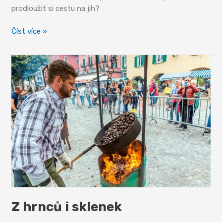
prodloužit si cestu na jih?
Gotthard
Číst více »
Panorama
Z hrnců i sklenek