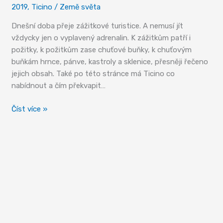
2019
,
Ticino
/
Země světa
Dnešní doba přeje zážitkové turistice. A nemusí jít
vždycky jen o vyplavený adrenalin. K zážitkům patří i
požitky, k požitkům zase chuťové buňky, k chuťovým
buňkám hrnce, pánve, kastroly a sklenice, přesněji řečeno
jejich obsah. Také po této stránce má Ticino co
nabídnout a čím překvapit…
Z hrnců
Číst více »
i
sklenek