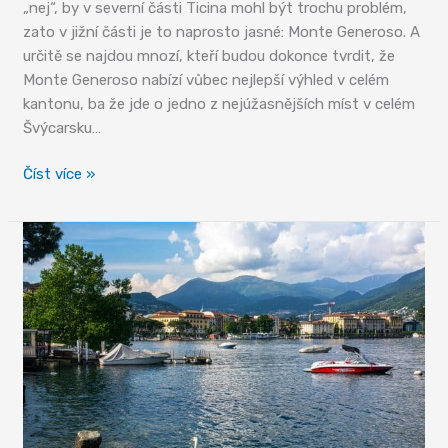
„nej“, by v severní části Ticina mohl být trochu problém,
zato v jižní části je to naprosto jasné: Monte Generoso. A
určitě se najdou mnozí, kteří budou dokonce tvrdit, že
Monte Generoso nabízí vůbec nejlepší výhled v celém
kantonu, ba že jde o jedno z nejúžasnějších míst v celém
Švýcarsku…
Monte
Číst více »
Generoso