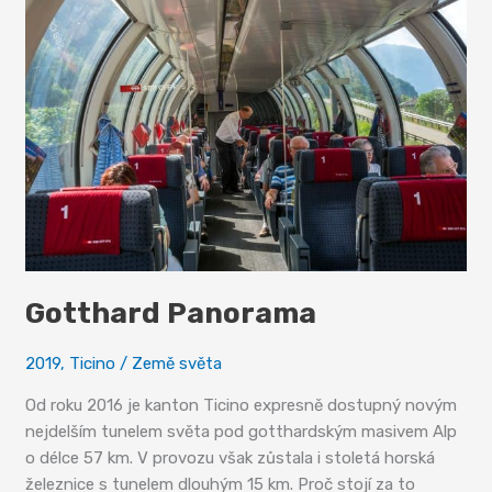
Gotthard Panorama
2019
,
Ticino
/
Země světa
Od roku 2016 je kanton Ticino expresně dostupný novým
nejdelším tunelem světa pod gotthardským masivem Alp
o délce 57 km. V provozu však zůstala i stoletá horská
železnice s tunelem dlouhým 15 km. Proč stojí za to