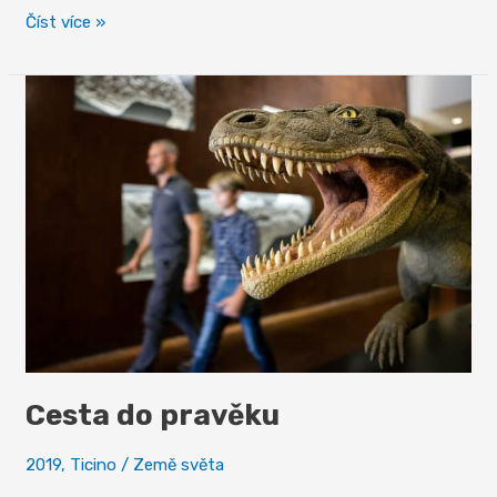
Locarno
Číst více »
se
musí
vidět
Cesta do pravěku
2019
,
Ticino
/
Země světa