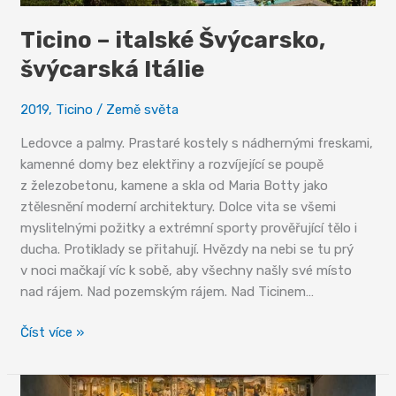
Ticino – italské Švýcarsko,
švýcarská Itálie
2019
,
Ticino
/
Země světa
Ledovce a palmy. Prastaré kostely s nádhernými freskami,
kamenné domy bez elektřiny a rozvíjející se poupě
z železobetonu, kamene a skla od Maria Botty jako
ztělesnění moderní architektury. Dolce vita se všemi
myslitelnými požitky a extrémní sporty prověřující tělo i
ducha. Protiklady se přitahují. Hvězdy na nebi se tu prý
v noci mačkají víc k sobě, aby všechny našly své místo
nad rájem. Nad pozemským rájem. Nad Ticinem…
Ticino
Číst více »
–
italské
Švýcarsko,