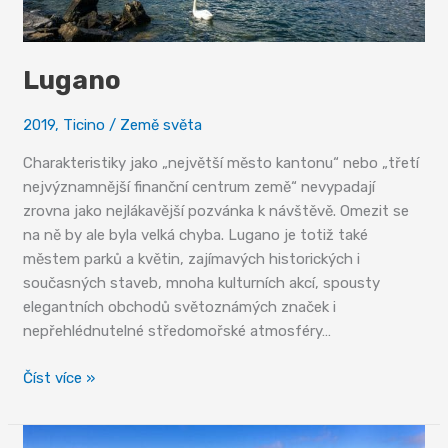
Lugano
2019
,
Ticino
/
Země světa
Charakteristiky jako „největší město kantonu“ nebo „třetí
nejvýznamnější finanční centrum země“ nevypadají
zrovna jako nejlákavější pozvánka k návštěvě. Omezit se
na ně by ale byla velká chyba. Lugano je totiž také
městem parků a květin, zajímavých historických i
současných staveb, mnoha kulturních akcí, spousty
elegantních obchodů světoznámých značek i
nepřehlédnutelné středomořské atmosféry…
Lugano
Číst více »