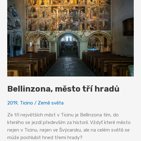
švýcarská
Itálie
Bellinzona, město tří hradů
2019
,
Ticino
/
Země světa
Ze tří největších měst v Ticinu je Bellinzona tím, do
kterého se jezdí především za historií. Vždyť které město
nejen v Ticinu, nejen ve Švýcarsku, ale na celém světě se
může pochlubit hned třemi hrady?