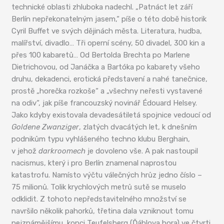
technické oblasti zhluboka nadechl. „Patnáct let září
Berlín nepřekonatelným jasem,“ píše o této době historik
Cyril Buffet ve svých dějinách města. Literatura, hudba,
malířství, divadlo… Tři operní scény, 50 divadel, 300 kin a
přes 100 kabaretů… Od Bertolda Brechta po Marlene
Dietrichovou, od Janáčka a Bartóka po kabarety všeho
druhu, dekadenci, erotická představení a nahé tanečnice,
prostě „horečka rozkoše“ a „všechny neřesti vystavené
na odiv“, jak píše francouzský novinář Édouard Helsey.
Jako kdyby existovala devadesátiletá spojnice vedoucí od
Goldene Zwanziger
, zlatých dvacátých let, k dnešním
podnikům typu vyhlášeného techno klubu Berghain,
v jehož
darkroomech
je dovoleno vše. A pak nastoupil
nacismus, který i pro Berlín znamenal naprostou
katastrofu. Namísto výčtu válečných hrůz jedno číslo –
75 milionů. Tolik krychlových metrů sutě se muselo
odklidit. Z tohoto nepředstavitelného množství se
navršilo několik pahorků, třetina dala vzniknout tomu
nejznámějšímu, kopci Teufelsberg (Ďáblova hora) ve čtvrti