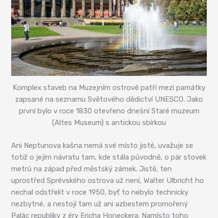
Komplex staveb na Muzejním ostrově patří mezi památky
zapsané na seznamu Světového dědictví UNESCO. Jako
první bylo v roce 1830 otevřeno dnešní Staré muzeum
(Altes Museum) s antickou sbírkou
Ani Neptunova kašna nemá své místo jisté, uvažuje se
totiž o jejím návratu tam, kde stála původně, o pár stovek
metrů na západ před městský zámek. Jistě, ten
uprostřed Sprévského ostrova už není, Walter Ulbricht ho
nechal odstřelit v roce 1950, byť to nebylo technicky
nezbytné, a nestojí tam už ani azbestem promořený
Palác republiky z éry Ericha Honeckera. Namísto toho