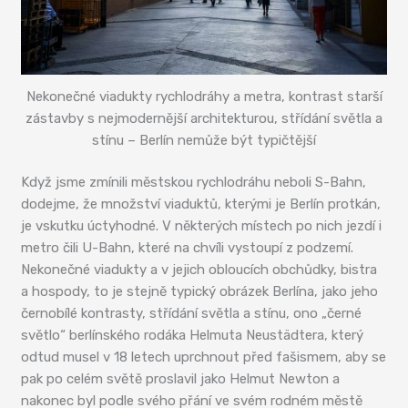
Nekonečné viadukty rychlodráhy a metra, kontrast starší
zástavby s nejmodernější architekturou, střídání světla a
stínu – Berlín nemůže být typičtější
Když jsme zmínili městskou rychlodráhu neboli S-Bahn,
dodejme, že množství viaduktů, kterými je Berlín protkán,
je vskutku úctyhodné. V některých místech po nich jezdí i
metro čili U-Bahn, které na chvíli vystoupí z podzemí.
Nekonečné viadukty a v jejich obloucích obchůdky, bistra
a hospody, to je stejně typický obrázek Berlína, jako jeho
černobílé kontrasty, střídání světla a stínu, ono „černé
světlo“ berlínského rodáka Helmuta Neustädtera, který
odtud musel v 18 letech uprchnout před fašismem, aby se
pak po celém světě proslavil jako Helmut Newton a
nakonec byl podle svého přání ve svém rodném městě