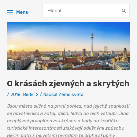
Search
Menu
for:
O krásách zjevných a skrytých
/
2018
,
Berlín 2
/ Napsal
Země světa
Jsou města sličná na první pohled, nad jejichž spanilostí
se návštěvníkovi zatají dech, ledva do nich vstoupí. Jiná
neoplývají prvoplánovou krásou a body do žebříčku
turistické interesantnosti získávají odlišnými způsoby.
Berlín patří k největším hvězdám té druhé skupiny.