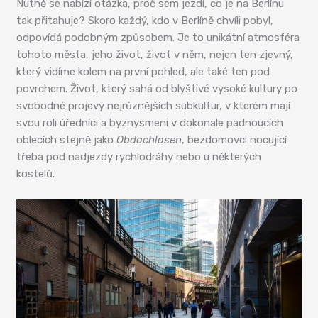
Nutně se nabízí otázka, proč sem jezdí, co je na Berlínu
tak přitahuje? Skoro každý, kdo v Berlíně chvíli pobyl,
odpovídá podobným způsobem. Je to unikátní atmosféra
tohoto města, jeho život, život v něm, nejen ten zjevný,
který vidíme kolem na první pohled, ale také ten pod
povrchem. Život, který sahá od blyštivé vysoké kultury po
svobodné projevy nejrůznějších subkultur, v kterém mají
svou roli úředníci a byznysmeni v dokonale padnoucích
oblecích stejně jako
Obdachlosen
, bezdomovci nocující
třeba pod nadjezdy rychlodráhy nebo u některých
kostelů.