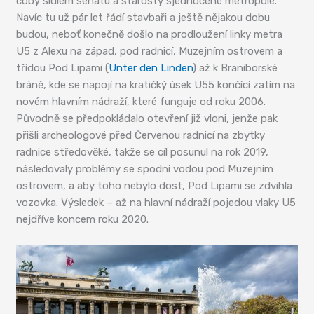
coby sídlem senátu a starosty sjednocené metropole.
Navíc tu už pár let řádí stavbaři a ještě nějakou dobu
budou, neboť konečně došlo na prodloužení linky metra
U5 z Alexu na západ, pod radnicí, Muzejním ostrovem a
třídou Pod Lipami (
Unter den Linden
) až k Braniborské
bráně, kde se napojí na kratičký úsek U55 končící zatím na
novém hlavním nádraží, které funguje od roku 2006.
Původně se předpokládalo otevření již vloni, jenže pak
přišli archeologové před Červenou radnicí na zbytky
radnice středověké, takže se cíl posunul na rok 2019,
následovaly problémy se spodní vodou pod Muzejním
ostrovem, a aby toho nebylo dost, Pod Lipami se zdvihla
vozovka. Výsledek – až na hlavní nádraží pojedou vlaky U5
nejdříve koncem roku 2020.