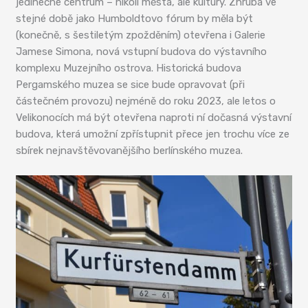
jedinečné centrum – nikoli města, ale kultury. Zhruba ve
stejné době jako Humboldtovo fórum by měla být
(konečně, s šestiletým zpožděním) otevřena i Galerie
Jamese Simona, nová vstupní budova do výstavního
komplexu Muzejního ostrova. Historická budova
Pergamského muzea se sice bude opravovat (při
částečném provozu) nejméně do roku 2023, ale letos o
Velikonocích má být otevřena naproti ní dočasná výstavní
budova, která umožní zpřístupnit přece jen trochu více ze
sbírek nejnavštěvovanějšího berlínského muzea.