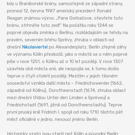
kdy u Braniborské brány, samozřejmě ze západní strany,
pronesl 12. června 1987 americký prezident Ronald
Reagan známou výzvu: „Pane Gorbačove, otevřete tuto
bránu, strhněte tuto zeď!“ Na počátku roku 1244 se
poprvé objevila zmínka o Berlínu, rozkládajícím se tehdy na
pravém, severním břehu Sprévy, zhruba v oblasti od
dnešní
Nikolaiviertel
po Alexanderplatz. Berlín zřejmě záhy
ve významu Kölln přeskočil, jako o městě se o něm poprvé
píše v roce 1251, o Köllnu až o 10 let později. V roce 1307
uzavřela obě města unii, ale nespojila se, k tomu došlo
teprve o čtyři století později. Mezitím v jejich těsném
sousedství vznikla další města – Friedrichswerder (1662,
západně od Köllnu), Dorotheenstadt (1674, zhruba oblast
mezi dnešní třídou Unter den Linden a Sprévou) a
Friedrichstadt (1691, jižně od Dorotheenstadtu). Teprve
první pruský král Fridrich I. spojil od roku 1710 těchto pět
měst oficiálně v jedno, nesoucí jméno Berlín.
Historicky vzato jsou starší než Kölln a původní Berlín