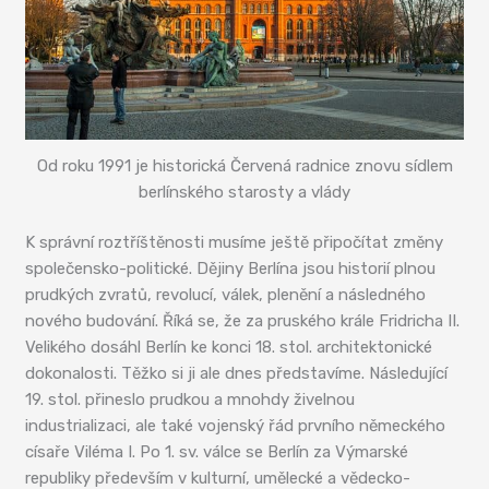
Od roku 1991 je historická Červená radnice znovu sídlem
berlínského starosty a vlády
K správní roztříštěnosti musíme ještě připočítat změny
společensko-politické. Dějiny Berlína jsou historií plnou
prudkých zvratů, revolucí, válek, plenění a následného
nového budování. Říká se, že za pruského krále Fridricha II.
Velikého dosáhl Berlín ke konci 18. stol. architektonické
dokonalosti. Těžko si ji ale dnes představíme. Následující
19. stol. přineslo prudkou a mnohdy živelnou
industrializaci, ale také vojenský řád prvního německého
císaře Viléma I. Po 1. sv. válce se Berlín za Výmarské
republiky především v kulturní, umělecké a vědecko-