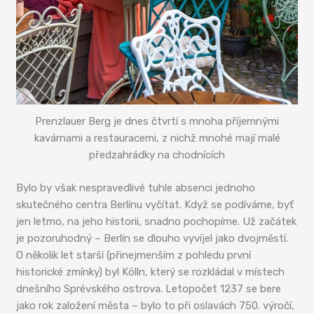
Prenzlauer Berg je dnes čtvrtí s mnoha příjemnými
kavárnami a restauracemi, z nichž mnohé mají malé
předzahrádky na chodnících
Bylo by však nespravedlivé tuhle absenci jednoho
skutečného centra Berlínu vyčítat. Když se podíváme, byť
jen letmo, na jeho historii, snadno pochopíme. Už začátek
je pozoruhodný – Berlín se dlouho vyvíjel jako dvojměstí.
O několik let starší (přinejmenším z pohledu první
historické zmínky) byl Kölln, který se rozkládal v místech
dnešního Sprévského ostrova. Letopočet 1237 se bere
jako rok založení města – bylo to při oslavách 750. výročí,