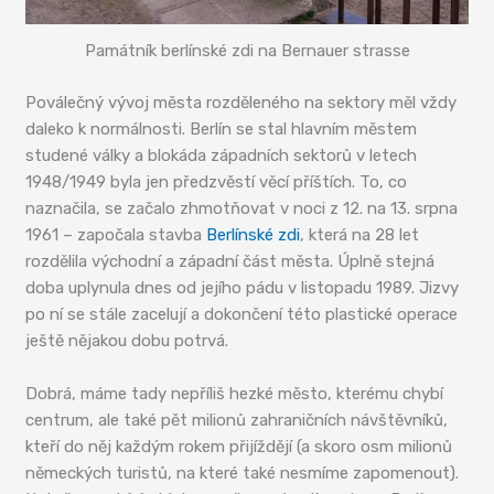
Památník berlínské zdi na Bernauer strasse
Poválečný vývoj města rozděleného na sektory měl vždy
daleko k normálnosti. Berlín se stal hlavním městem
studené války a blokáda západních sektorů v letech
1948/1949 byla jen předzvěstí věcí příštích. To, co
naznačila, se začalo zhmotňovat v noci z 12. na 13. srpna
1961 – započala stavba
Berlínské zdi
, která na 28 let
rozdělila východní a západní část města. Úplně stejná
doba uplynula dnes od jejího pádu v listopadu 1989. Jizvy
po ní se stále zacelují a dokončení této plastické operace
ještě nějakou dobu potrvá.
Dobrá, máme tady nepříliš hezké město, kterému chybí
centrum, ale také pět milionů zahraničních návštěvníků,
kteří do něj každým rokem přijíždějí (a skoro osm milionů
německých turistů, na které také nesmíme zapomenout).