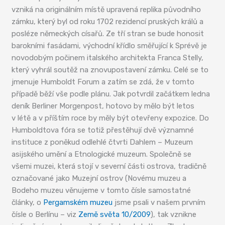
vzniká na originálním místě upravená replika původního
zámku, který byl od roku 1702 rezidencí pruských králů a
posléze německých císařů. Ze tří stran se bude honosit
barokními fasádami, východní křídlo směřující k Sprévě je
novodobým počinem italského architekta Franca Stelly,
který vyhrál soutěž na znovupostavení zámku. Celé se to
jmenuje Humboldt Forum a zatím se zdá, že v tomto
případě běží vše podle plánu. Jak potvrdil začátkem ledna
deník Berliner Morgenpost, hotovo by mělo být letos
v létě a v příštím roce by měly být otevřeny expozice. Do
Humboldtova fóra se totiž přestěhují dvě významné
instituce z poněkud odlehlé čtvrti Dahlem – Muzeum
asijského umění a Etnologické muzeum. Společně se
všemi muzei, která stojí v severní části ostrova, tradičně
označované jako Muzejní ostrov (Novému muzeu a
Bodeho muzeu věnujeme v tomto čísle samostatné
články, o
Pergamském muzeu
jsme psali v našem prvním
čísle o Berlínu – viz
Země světa 10/2009
), tak vznikne