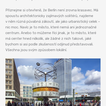
Přiznejme si otevřeně, že Berlín není zrovna krasavec. Má
spoustu architektonicky zajímavých solitérů, najdeme
v něm různá půvabná zákoutí, ale jako urbanistický celek –
nic moc. Navíc je to město, které nemá ani jednoznačné
centrum. Anebo to můžeme říci jinak, je to město, které
má center hned několik, ale žádné z nich takové, jaké
bychom si asi podle zkušeností odjinud představovali.
Všechna jsou svým způsobem lokální.