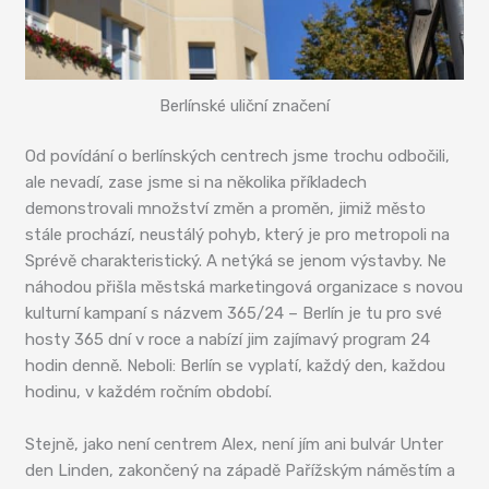
Berlínské uliční značení
Od povídání o berlínských centrech jsme trochu odbočili,
ale nevadí, zase jsme si na několika příkladech
demonstrovali množství změn a proměn, jimiž město
stále prochází, neustálý pohyb, který je pro metropoli na
Sprévě charakteristický. A netýká se jenom výstavby. Ne
náhodou přišla městská marketingová organizace s novou
kulturní kampaní s názvem 365/24 – Berlín je tu pro své
hosty 365 dní v roce a nabízí jim zajímavý program 24
hodin denně. Neboli: Berlín se vyplatí, každý den, každou
hodinu, v každém ročním období.
Stejně, jako není centrem Alex, není jím ani bulvár Unter
den Linden, zakončený na západě Pařížským náměstím a