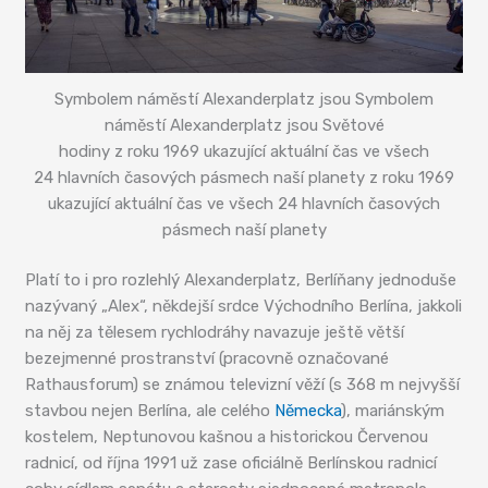
Symbolem náměstí Alexanderplatz jsou Symbolem
náměstí Alexanderplatz jsou Světové
hodiny z roku 1969 ukazující aktuální čas ve všech
24 hlavních časových pásmech naší planety z roku 1969
ukazující aktuální čas ve všech 24 hlavních časových
pásmech naší planety
Platí to i pro rozlehlý Alexanderplatz, Berlíňany jednoduše
nazývaný „Alex“, někdejší srdce Východního Berlína, jakkoli
na něj za tělesem rychlodráhy navazuje ještě větší
bezejmenné prostranství (pracovně označované
Rathausforum) se známou televizní věží (s 368 m nejvyšší
stavbou nejen Berlína, ale celého
Německa
), mariánským
kostelem, Neptunovou kašnou a historickou Červenou
radnicí, od října 1991 už zase oficiálně Berlínskou radnicí