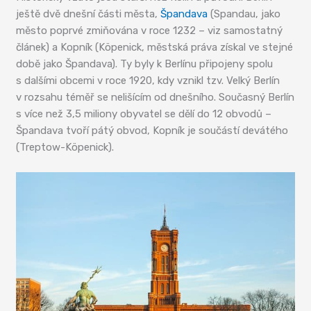
ještě dvě dnešní části města,
Špandava
(Spandau, jako
město poprvé zmiňována v roce 1232 – viz samostatný
článek) a Kopník (Köpenick, městská práva získal ve stejné
době jako Špandava). Ty byly k Berlínu připojeny spolu
s dalšími obcemi v roce 1920, kdy vznikl tzv. Velký Berlín
v rozsahu téměř se nelišícím od dnešního. Současný Berlín
s více než 3,5 miliony obyvatel se dělí do 12 obvodů –
Špandava tvoří pátý obvod, Kopník je součástí devátého
(Treptow-Köpenick).