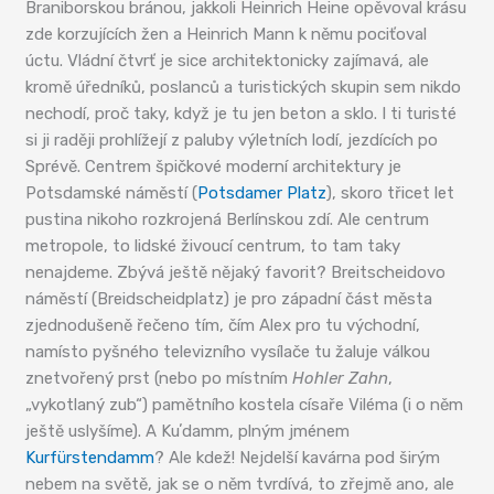
Braniborskou bránou, jakkoli Heinrich Heine opěvoval krásu
zde korzujících žen a Heinrich Mann k němu pociťoval
úctu. Vládní čtvrť je sice architektonicky zajímavá, ale
kromě úředníků, poslanců a turistických skupin sem nikdo
nechodí, proč taky, když je tu jen beton a sklo. I ti turisté
si ji raději prohlížejí z paluby výletních lodí, jezdících po
Sprévě. Centrem špičkové moderní architektury je
Potsdamské náměstí (
Potsdamer Platz
), skoro třicet let
pustina nikoho rozkrojená Berlínskou zdí. Ale centrum
metropole, to lidské živoucí centrum, to tam taky
nenajdeme. Zbývá ještě nějaký favorit? Breitscheidovo
náměstí (Breidscheidplatz) je pro západní část města
zjednodušeně řečeno tím, čím Alex pro tu východní,
namísto pyšného televizního vysílače tu žaluje válkou
znetvořený prst (nebo po místním
Hohler Zahn
,
„vykotlaný zub“) pamětního kostela císaře Viléma (i o něm
ještě uslyšíme). A Kuʼdamm, plným jménem
Kurfürstendamm
? Ale kdež! Nejdelší kavárna pod širým
nebem na světě, jak se o něm tvrdívá, to zřejmě ano, ale