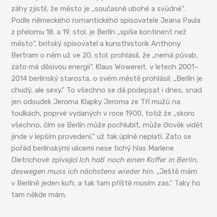
záhy zjistil, že město je „současně ubohé a svůdné“.
Podle německého romantického spisovatele Jeana Paula
z přelomu 18. a 19. stol. je Berlín „spíše kontinent než
město“, britský spisovatel a kunsthistorik Anthony
Bertram o něm už ve 20. stol. prohlásil, že „nemá půvab,
zato má děsivou energii“. Klaus Wowereit, v letech 2001–
2014 berlínský starosta, o svém městě prohlásil: „Berlín je
chudý, ale sexy.“ To všechno se dá podepsat i dnes, snad
jen odsudek Jeroma Klapky Jeroma ze Tří mužů na
toulkách, poprvé vydaných v roce 1900, totiž že „skoro
všechno, čím se Berlín může pochlubit, může člověk vidět
jinde v lepším provedení,“ už tak úplně neplatí. Zato se
pořád berlínskými ulicemi nese tichý hlas Marlene
Dietrichové zpívající
Ich habʼ noch einen Koffer in Berlin,
deswegen muss ich nächstens wieder hin
. „Ještě mám
v Berlíně jeden kufr, a tak tam příště musím zas.“ Taky ho
tam někde mám.