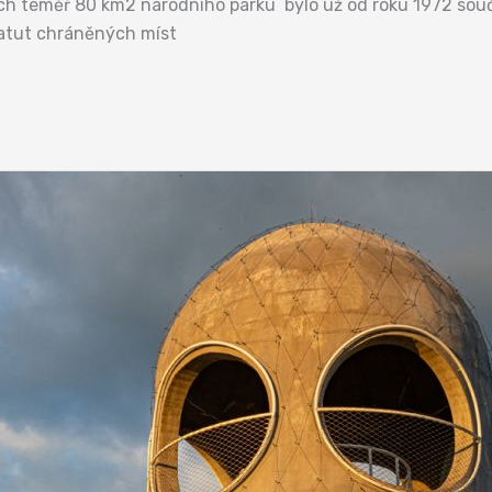
ch téměř 80 km2 národního parku bylo už od roku 1972 součá
tatut chráněných míst