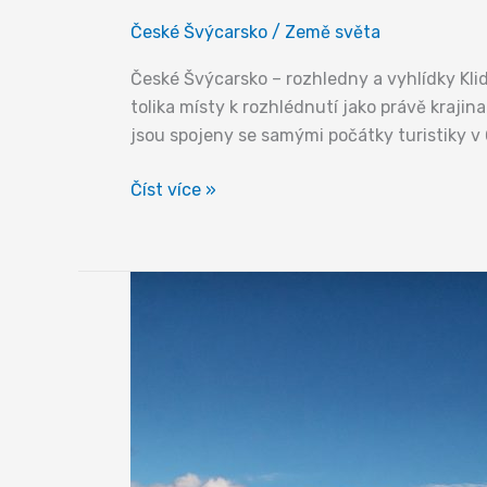
České Švýcarsko
/
Země světa
České Švýcarsko – rozhledny a vyhlídky Kli
tolika místy k rozhlédnutí jako právě krajina
jsou spojeny se samými počátky turistiky v 
Rozhledny
Číst více »
a
vyhlídky