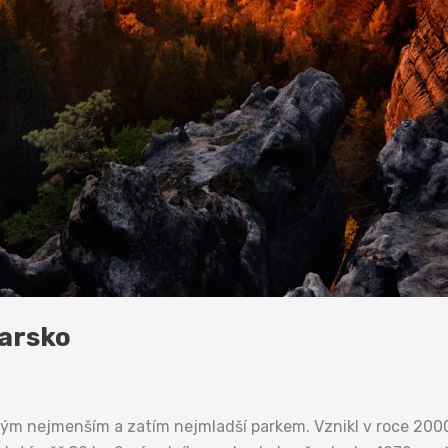
arsko
hým nejmenším a zatím nejmladší parkem. Vznikl v roce 2000