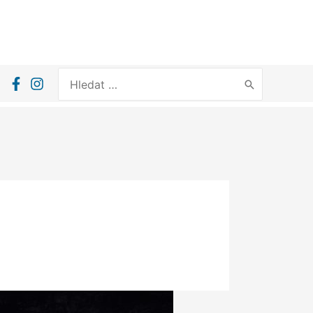
Search
for: