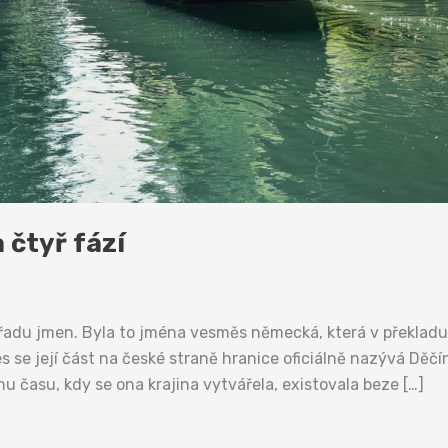
 čtyř fází
tí řadu jmen. Byla to jména vesměs německá, která v překla
 se její část na české straně hranice oficiálně nazývá Děčí
nu času, kdy se ona krajina vytvářela, existovala beze […]