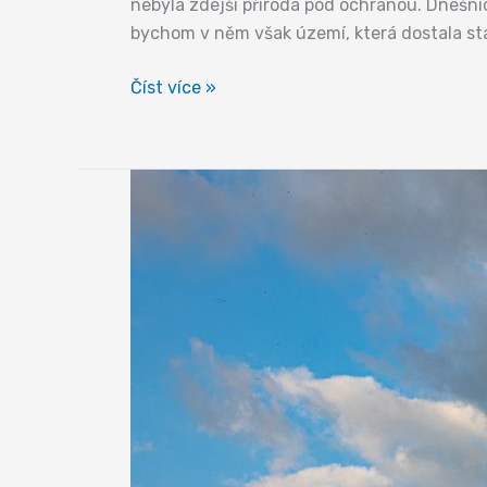
nebyla zdejší příroda pod ochranou. Dnešní
bychom v něm však území, která dostala s
Národní
Číst více »
park
České
Švýcarsko