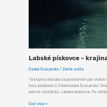
Labské pískovce – krajina
České Švýcarsko
/
Země světa
Ta krajina dostala za posledních pár stole
hory polabské či Českosaské Švýcarsko. Dnes
patrně výstižněji, Labské pískovce. Po větši
Labské
Číst více »