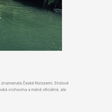
du znamenala České Nizozemí, Stolové
nská vrchovina a méně oficiálně, ale