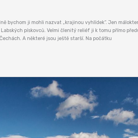
dně bychom ji mohli nazvat „krajinou vyhlídek“. Jen málokte
 Labských pískovců. Velmi členitý reliéf ji k tomu přímo před
Čechách. A některé jsou ještě starší. Na počátku