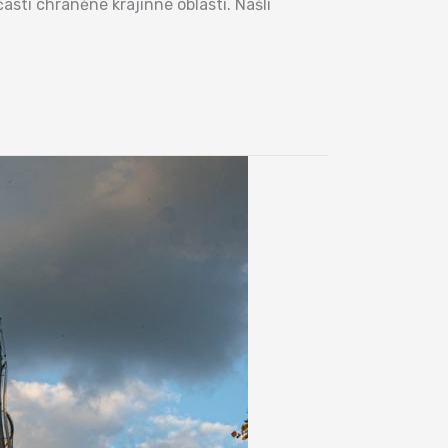
stí chráněné krajinné oblasti. Našli