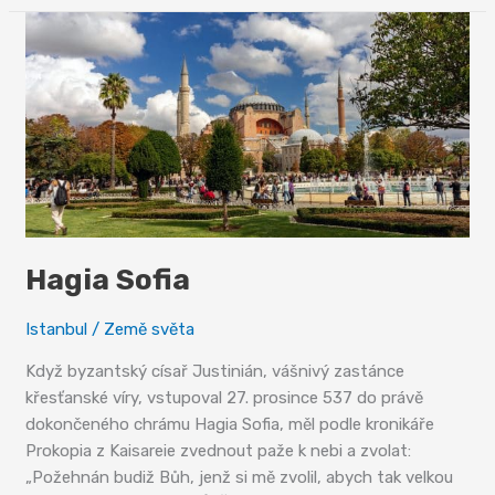
Orientu
Hagia Sofia
Istanbul
/
Země světa
Když byzantský císař Justinián, vášnivý zastánce
křesťanské víry, vstupoval 27. prosince 537 do právě
dokončeného chrámu Hagia Sofia, měl podle kronikáře
Prokopia z Kaisareie zvednout paže k nebi a zvolat:
„Požehnán budiž Bůh, jenž si mě zvolil, abych tak velkou