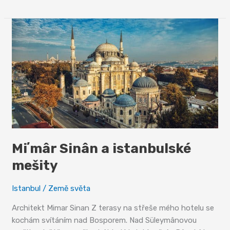
umění
Miʼmâr Sinân a istanbulské
mešity
Istanbul
/
Země světa
Architekt Mimar Sinan Z terasy na střeše mého hotelu se
kochám svítáním nad Bosporem. Nad Süleymânovou