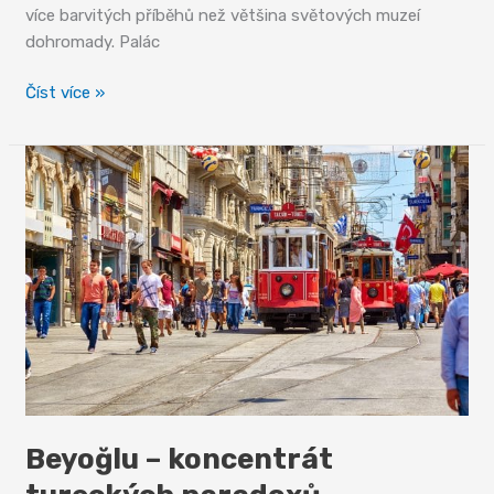
více barvitých příběhů než většina světových muzeí
dohromady. Palác
Topkapi
Číst více »
a
blyštivá
nádhera
sultánských
paláců
Beyoğlu – koncentrát