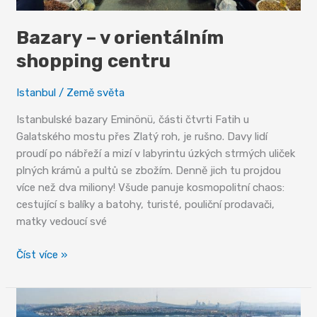
Bazary – v orientálním
shopping centru
Istanbul
/
Země světa
Istanbulské bazary Eminönü, části čtvrti Fatih u
Galatského mostu přes Zlatý roh, je rušno. Davy lidí
proudí po nábřeží a mizí v labyrintu úzkých strmých uliček
plných krámů a pultů se zbožím. Denně jich tu projdou
více než dva miliony! Všude panuje kosmopolitní chaos:
cestující s balíky a batohy, turisté, pouliční prodavači,
matky vedoucí své
Bazary
Číst více »
–
v
orientálním