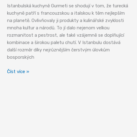
Istanbulská kuchyně Gurmeti se shodují v tom, že turecká
kuchyně patří s francouzskou a italskou k těm nejlepším
na planetě. Ovlivňovaly ji produkty a kulinářské zvyklosti
mnoha kultur a národů. To jí dalo nejenom velkou
rozmanitost a pestrost, ale také vzájemně se doplňující
kombinace a širokou paletu chutí. V Istanbulu dostává
další rozměr díky nejrůznějším čerstvým úlovkům
bosporských
Široká
Číst více »
paleta
chutí