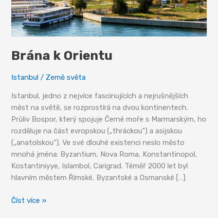
Brána k Orientu
Istanbul
/
Země světa
Istanbul, jedno z nejvíce fascinujících a nejrušnějších
měst na světě, se rozprostírá na dvou kontinentech.
Průliv Bospor, který spojuje Černé moře s Marmarským, ho
rozděluje na část evropskou („thráckou“) a asijskou
(„anatolskou“). Ve své dlouhé existenci neslo město
mnohá jména: Byzantium, Nova Roma, Konstantinopol,
Kostantiniyye, Islambol, Carigrad. Téměř 2000 let byl
hlavním městem Římské, Byzantské a Osmanské […]
Brána
Číst více »
k