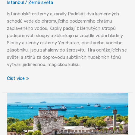
Istanbul
/
Země světa
Istanbulské cisterny a kanály Padesát dva kamenných
schodů vede do ohromujícího podzemního chrámu
zaplaveného vodou. Kapky padají z klenutých stropů
podepřených sloupy a žbluňkají na zrcadle vodní hladiny.
Sloupy a klenby cisterny Yerebatan, prastarého vodního
zásobníku, jsou zahaleny do šerosvitu. Hra odrážejících se
světel a stínů za doprovodu subtilních hudebních tónů
vytváří jedinečnou, magickou kulisu.
Vzdušné
Číst více »
řeky
a
podzemní
paláce
žíznivého
města