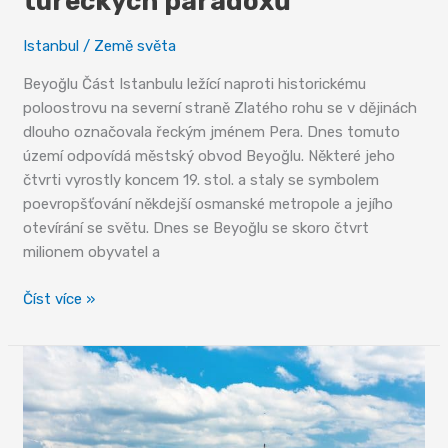
tureckých paradoxů
Istanbul
/
Země světa
Beyoğlu Část Istanbulu ležící naproti historickému
poloostrovu na severní straně Zlatého rohu se v dějinách
dlouho označovala řeckým jménem Pera. Dnes tomuto
území odpovídá městský obvod Beyoğlu. Některé jeho
čtvrti vyrostly koncem 19. stol. a staly se symbolem
poevropšťování někdejší osmanské metropole a jejího
otevírání se světu. Dnes se Beyoğlu se skoro čtvrt
milionem obyvatel a
Beyoğlu
Číst více »
–
koncentrát
tureckých
paradoxů