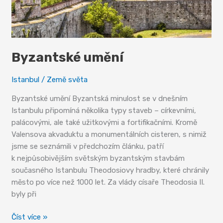
Byzantské umění
Istanbul
/
Země světa
Byzantské umění Byzantská minulost se v dnešním
Istanbulu připomíná několika typy staveb – církevními,
palácovými, ale také užitkovými a fortifikačními. Kromě
Valensova akvaduktu a monumentálních cisteren, s nimiž
jsme se seznámili v předchozím článku, patří
k nejpůsobivějším světským byzantským stavbám
současného Istanbulu Theodosiovy hradby, které chránily
město po více než 1000 let. Za vlády císaře Theodosia II.
byly při
Byzantské
Číst více »