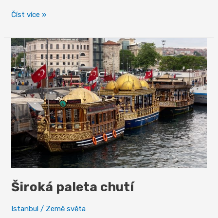
Podél
Číst více »
břehů
Bosporu
Široká paleta chutí
Istanbul
/
Země světa