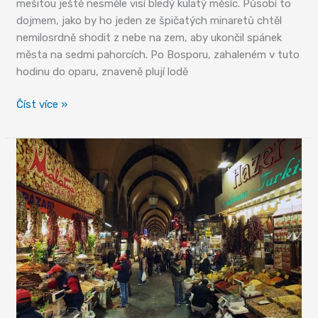
mešitou ještě nesměle visí bledý kulatý měsíc. Působí to
dojmem, jako by ho jeden ze špičatých minaretů chtěl
nemilosrdně shodit z nebe na zem, aby ukončil spánek
města na sedmi pahorcích. Po Bosporu, zahaleném v tuto
hodinu do oparu, znaveně plují lodě
Miʼmâr
Číst více »
Sinân
a
istanbulské
mešity