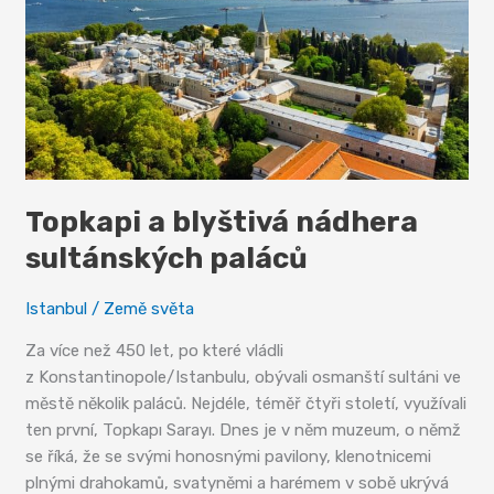
shopping
centru
Topkapi a blyštivá nádhera
sultánských paláců
Istanbul
/
Země světa
Za více než 450 let, po které vládli
z Konstantinopole/Istanbulu, obývali osmanští sultáni ve
městě několik paláců. Nejdéle, téměř čtyři století, využívali
ten první, Topkapı Sarayı. Dnes je v něm muzeum, o němž
se říká, že se svými honosnými pavilony, klenotnicemi
plnými drahokamů, svatyněmi a harémem v sobě ukrývá