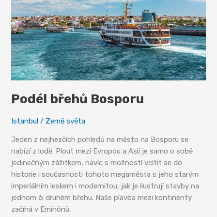
Podél břehů Bosporu
Istanbul
/
Země světa
Jeden z nejhezčích pohledů na město na Bosporu se
nabízí z lodě. Plout mezi Evropou a Asií je samo o sobě
jedinečným zážitkem, navíc s možností vcítit se do
historie i současnosti tohoto megaměsta s jeho starým
imperiálním leskem i modernitou, jak je ilustrují stavby na
jednom či druhém břehu. Naše plavba mezi kontinenty
začíná v Eminönü,