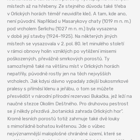
místech až na hřebeny. Ze stejného důvodu také třeba
v Orlických horách téměř neuvidíte kleč. A tam, kde ano,
není původní. Například u Masarykovy chaty (1019 m n. m.)
pod vrcholem Šerlichu (1027 m n. m.) byla vysazena
v době její stavby (1924–1925). Na některých jiných
místech se vysazovala v 2. pol. 80. let minulého století
v rámci obnovy holin vzniklých po vytěžení imisemi
poškozených, převážně smrkových porostů. Ty
samozřejmě také na většinu míst v Orlických horách
nepatřily, původně rostly jen na těch nejvyšších
vrcholech. Jak kdysi dávno vypadaly zdejší bukosmrkové
pralesy s příměsí klenu a jeřábu, o tom se můžete
přesvědčit v národní přírodní rezervaci Bukačka, jež leží na
naučné stezce Okolím Deštného. Pro druhovou pestrost
se jí někdy přezdívá „botanická zahrada Orlických hor“.
Kromě lesních porostů totiž zahrnuje také dvě louky
s mimořádně bohatou květenou. Jde o vůbec
nejvýznamnější maloplošné chráněné území, které se