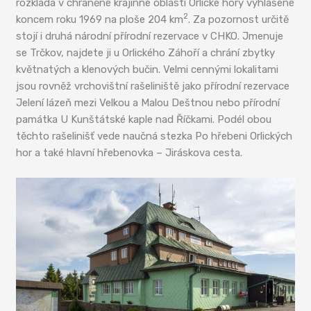
rozkládá v chráněné krajinné oblasti Orlické hory vyhlášené
2
koncem roku 1969 na ploše 204 km
. Za pozornost určitě
stojí i druhá národní přírodní rezervace v CHKO. Jmenuje
se Trčkov, najdete ji u Orlického Záhoří a chrání zbytky
květnatých a klenových bučin. Velmi cennými lokalitami
jsou rovněž vrchovištní rašeliniště jako přírodní rezervace
Jelení lázeň mezi Velkou a Malou Deštnou nebo přírodní
památka U Kunštátské kaple nad Říčkami. Podél obou
těchto rašelinišť vede naučná stezka Po hřebeni Orlických
hor a také hlavní hřebenovka – Jiráskova cesta.