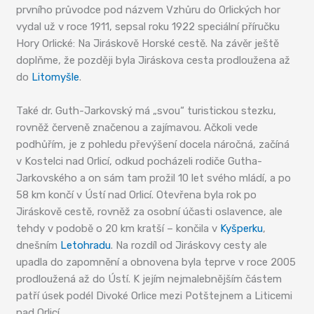
prvního průvodce pod názvem Vzhůru do Orlických hor
vydal už v roce 1911, sepsal roku 1922 speciální příručku
Hory Orlické: Na Jiráskově Horské cestě. Na závěr ještě
doplňme, že později byla Jiráskova cesta prodloužena až
do
Litomyšle
.
Také dr. Guth-Jarkovský má „svou“ turistickou stezku,
rovněž červeně značenou a zajímavou. Ačkoli vede
podhůřím, je z pohledu převýšení docela náročná, začíná
v Kostelci nad Orlicí, odkud pocházeli rodiče Gutha-
Jarkovského a on sám tam prožil 10 let svého mládí, a po
58 km končí v Ústí nad Orlicí. Otevřena byla rok po
Jiráskově cestě, rovněž za osobní účasti oslavence, ale
tehdy v podobě o 20 km kratší – končila v
Kyšperku
,
dnešním
Letohradu
. Na rozdíl od Jiráskovy cesty ale
upadla do zapomnění a obnovena byla teprve v roce 2005
prodloužená až do Ústí. K jejím nejmalebnějším částem
patří úsek podél Divoké Orlice mezi Potštejnem a Liticemi
nad Orlicí.