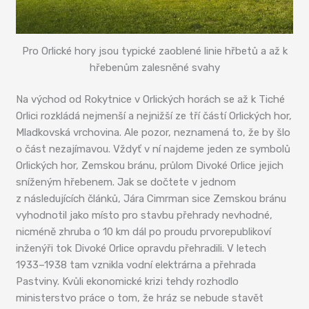
Pro Orlické hory jsou typické zaoblené linie hřbetů a až k
hřebenům zalesněné svahy
Na východ od Rokytnice v Orlických horách se až k Tiché
Orlici rozkládá nejmenší a nejnižší ze tří částí Orlických hor,
Mladkovská vrchovina. Ale pozor, neznamená to, že by šlo
o část nezajímavou. Vždyť v ní najdeme jeden ze symbolů
Orlických hor, Zemskou bránu, průlom Divoké Orlice jejich
sníženým hřebenem. Jak se dočtete v jednom
z následujících článků, Jára Cimrman sice Zemskou bránu
vyhodnotil jako místo pro stavbu přehrady nevhodné,
nicméně zhruba o 10 km dál po proudu prvorepublikoví
inženýři tok Divoké Orlice opravdu přehradili. V letech
1933–1938 tam vznikla vodní elektrárna a přehrada
Pastviny. Kvůli ekonomické krizi tehdy rozhodlo
ministerstvo práce o tom, že hráz se nebude stavět