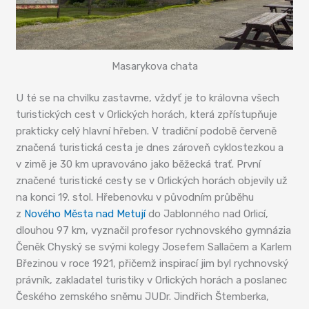
Masarykova chata
U té se na chvilku zastavme, vždyť je to královna všech
turistických cest v Orlických horách, která zpřístupňuje
prakticky celý hlavní hřeben. V tradiční podobě červeně
značená turistická cesta je dnes zároveň cyklostezkou a
v zimě je 30 km upravováno jako běžecká trať. První
značené turistické cesty se v Orlických horách objevily už
na konci 19. stol. Hřebenovku v původním průběhu
z
Nového Města nad Metují
do Jablonného nad Orlicí,
dlouhou 97 km, vyznačil profesor rychnovského gymnázia
Čeněk Chyský se svými kolegy Josefem Sallačem a Karlem
Březinou v roce 1921, přičemž inspirací jim byl rychnovský
právník, zakladatel turistiky v Orlických horách a poslanec
Českého zemského sněmu JUDr. Jindřich Štemberka,