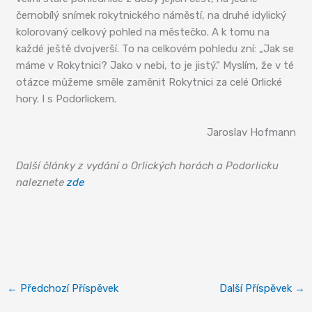
černobílý snímek rokytnického náměstí, na druhé idylický
kolorovaný celkový pohled na městečko. A k tomu na
každé ještě dvojverší. To na celkovém pohledu zní: „Jak se
máme v Rokytnici? Jako v nebi, to je jistý.“ Myslím, že v té
otázce můžeme směle zaměnit Rokytnici za celé Orlické
hory. I s Podorlickem.
Jaroslav Hofmann
Další články z vydání o Orlických horách a Podorlicku
naleznete
zde
Orlické hory
←
Předchozí Příspěvek
Další Příspěvek
→