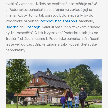
exaktní vymezení. Někdy se nepřesně ztotožňuje právě
s Podorlickou pahorkatinou, zřejmě na základě jejího
jména. Kdyby tomu tak opravdu bylo, nepatřily by do
Podorlicka například
Rychnov nad Kněžnou
, Vamberk,
Opočno
ani
Potštejn
. Sami uznáte, že v takovém případě
by to „nesedělo“. A tak k vymezení Podorlicka tak, jak se
tradičně chápe, musíme k Podorlické pahorkatině připojit
ještě velkou část Orlické tabule a taky kousek Svitavské
pahorkatiny.