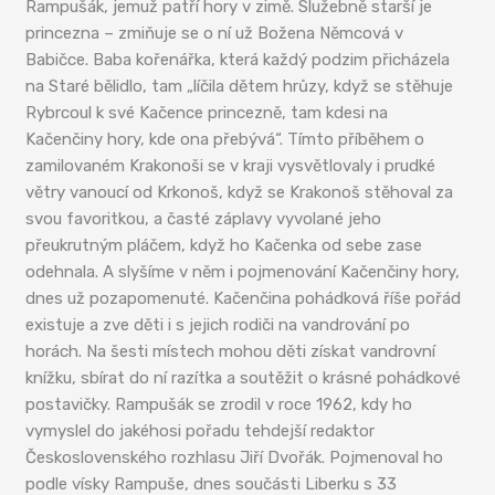
Rampušák, jemuž patří hory v zimě. Služebně starší je
princezna – zmiňuje se o ní už Božena Němcová v
Babičce. Baba kořenářka, která každý podzim přicházela
na Staré bělidlo, tam „líčila dětem hrůzy, když se stěhuje
Rybrcoul k své Kačence princezně, tam kdesi na
Kačenčiny hory, kde ona přebývá“. Tímto příběhem o
zamilovaném Krakonoši se v kraji vysvětlovaly i prudké
větry vanoucí od Krkonoš, když se Krakonoš stěhoval za
svou favoritkou, a časté záplavy vyvolané jeho
přeukrutným pláčem, když ho Kačenka od sebe zase
odehnala. A slyšíme v něm i pojmenování Kačenčiny hory,
dnes už pozapomenuté. Kačenčina pohádková říše pořád
existuje a zve děti i s jejich rodiči na vandrování po
horách. Na šesti místech mohou děti získat vandrovní
knížku, sbírat do ní razítka a soutěžit o krásné pohádkové
postavičky. Rampušák se zrodil v roce 1962, kdy ho
vymyslel do jakéhosi pořadu tehdejší redaktor
Československého rozhlasu Jiří Dvořák. Pojmenoval ho
podle vísky Rampuše, dnes součásti Liberku s 33