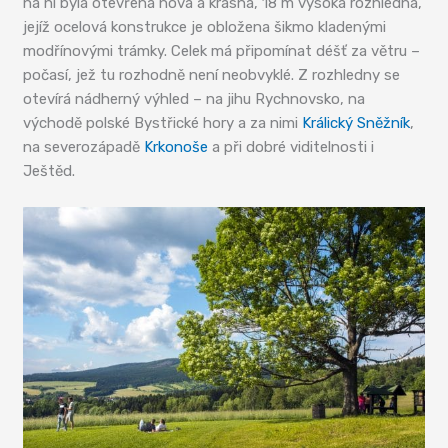
na ní byla otevřena nová a krásná, 18 m vysoká rozhledna,
jejíž ocelová konstrukce je obložena šikmo kladenými
modřínovými trámky. Celek má připomínat déšť za větru –
počasí, jež tu rozhodně není neobvyklé. Z rozhledny se
otevírá nádherný výhled – na jihu Rychnovsko, na
východě polské Bystřické hory a za nimi
Králický Sněžník
,
na severozápadě
Krkonoše
a při dobré viditelnosti i
Ještěd.