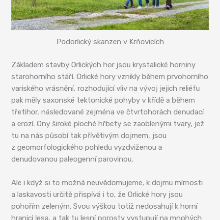
Podorlický skanzen v Krňovicích
Základem stavby Orlických hor jsou krystalické horniny
starohorního stáří. Orlické hory vznikly během prvohorního
variského vrásnění, rozhodující vliv na vývoj jejich reliéfu
pak měly saxonské tektonické pohyby v křídě a během
třetihor, následované zejména ve čtvrtohorách denudací
a erozí. Ony široké ploché hřbety se zaoblenými tvary, jež
tu na nás působí tak přívětivým dojmem, jsou
z geomorfologického pohledu vyzdviženou a
denudovanou paleogenní parovinou.
Ale i když si to možná neuvědomujeme, k dojmu mírnosti
a laskavosti určitě přispívá i to, že Orlické hory jsou
pohořím zeleným. Svou výškou totiž nedosahují k horní
hranici lesa, a tak tu lesní porosty vystupují na mnohých