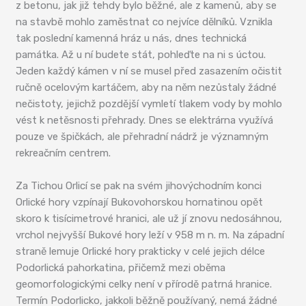
z betonu, jak již tehdy bylo běžné, ale z kamenů, aby se
na stavbě mohlo zaměstnat co nejvíce dělníků. Vznikla
tak poslední kamenná hráz u nás, dnes technická
památka. Až u ní budete stát, pohleďte na ni s úctou.
Jeden každý kámen v ní se musel před zasazením očistit
ručně ocelovým kartáčem, aby na něm nezůstaly žádné
nečistoty, jejichž pozdější vymletí tlakem vody by mohlo
vést k netěsnosti přehrady. Dnes se elektrárna využívá
pouze ve špičkách, ale přehradní nádrž je významným
rekreačním centrem.
Za Tichou Orlicí se pak na svém jihovýchodním konci
Orlické hory vzpínají Bukovohorskou hornatinou opět
skoro k tisícimetrové hranici, ale už jí znovu nedosáhnou,
vrchol nejvyšší Bukové hory leží v 958 m n. m. Na západní
straně lemuje Orlické hory prakticky v celé jejich délce
Podorlická pahorkatina, přičemž mezi oběma
geomorfologickými celky není v přírodě patrná hranice.
Termín Podorlicko, jakkoli běžně používaný, nemá žádné