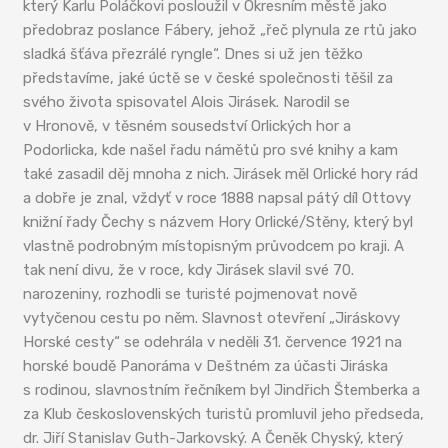
který Karlu Poláčkovi posloužil v Okresním městě jako
předobraz poslance Fábery, jehož „řeč plynula ze rtů jako
sladká šťáva přezrálé ryngle“. Dnes si už jen těžko
představíme, jaké úctě se v české společnosti těšil za
svého života spisovatel Alois Jirásek. Narodil se
v Hronově, v těsném sousedství Orlických hor a
Podorlicka, kde našel řadu námětů pro své knihy a kam
také zasadil děj mnoha z nich. Jirásek měl Orlické hory rád
a dobře je znal, vždyť v roce 1888 napsal pátý díl Ottovy
knižní řady Čechy s názvem Hory Orlické/Stěny, který byl
vlastně podrobným místopisným průvodcem po kraji. A
tak není divu, že v roce, kdy Jirásek slavil své 70.
narozeniny, rozhodli se turisté pojmenovat nově
vytyčenou cestu po něm. Slavnost otevření „Jiráskovy
Horské cesty“ se odehrála v neděli 31. července 1921 na
horské boudě Panoráma v Deštném za účasti Jiráska
s rodinou, slavnostním řečníkem byl Jindřich Štemberka a
za Klub československých turistů promluvil jeho předseda,
dr. Jiří Stanislav Guth-Jarkovský. A Čeněk Chyský, který