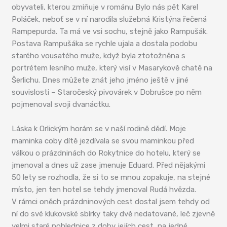
obyvateli, kterou zmiňuje v románu Bylo nás pět Karel
Poláček, neboť se v ní narodila služebná Kristýna řečená
Rampepurda. Ta má ve vsi sochu, stejně jako Rampušák.
Postava Rampušáka se rychle ujala a dostala podobu
starého vousatého muže, když byla ztotožněna s
portrétem lesního muže, který visí v Masarykově chatě na
Šerlichu. Dnes můžete znát jeho jméno ještě v jiné
souvislosti – Staročeský pivovárek v Dobrušce po něm
pojmenoval svoji dvanáctku.
Láska k Orlickým horám se v naší rodině dědí. Moje
maminka coby dítě jezdívala se svou maminkou před
válkou o prázdninách do Rokytnice do hotelu, který se
jmenoval a dnes už zase jmenuje Eduard. Před nějakými
50 lety se rozhodla, že si to se mnou zopakuje, na stejné
místo, jen ten hotel se tehdy jmenoval Rudá hvězda.
V rámci oněch prázdninových cest dostal jsem tehdy od
ní do své klukovské sbírky taky dvě nedatované, leč zjevně
velmi staré pohlednice z doby jejích cest, na jedné