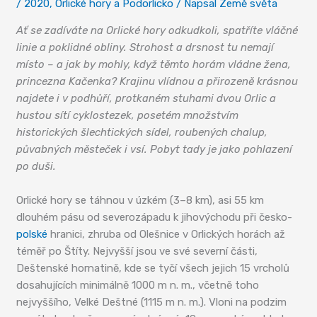
/
2020
,
Orlické hory a Podorlicko
/ Napsal
Země světa
Ať se zadíváte na Orlické hory odkudkoli, spatříte vláčné
linie a poklidné obliny. Strohost a drsnost tu nemají
místo – a jak by mohly, když těmto horám vládne žena,
princezna Kačenka? Krajinu vlídnou a přirozeně krásnou
najdete i v podhůří, protkaném stuhami dvou Orlic a
hustou sítí cyklostezek, posetém množstvím
historických šlechtických sídel, roubených chalup,
půvabných městeček i vsí. Pobyt tady je jako pohlazení
po duši.
Orlické hory se táhnou v úzkém (3–8 km), asi 55 km
dlouhém pásu od severozápadu k jihovýchodu při česko-
polské
hranici, zhruba od Olešnice v Orlických horách až
téměř po Štíty. Nejvyšší jsou ve své severní části,
Deštenské hornatině, kde se tyčí všech jejich 15 vrcholů
dosahujících minimálně 1000 m n. m., včetně toho
nejvyššího, Velké Deštné (1115 m n. m.). Vloni na podzim