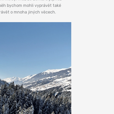
říběh bychom mohli vyprávět také
ávět o mnoha jiných věcech.