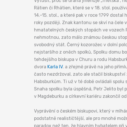
Vytušit, proč se dráha jmenuje „rhétská“, n
Rätien či Rhätien, které se v 18. stol. použí
14.–15. stol., a které pak v roce 1799 dosta
roky později. Znak kantonu se skví na čele
hmatatelných českých stopách ve vozech Rh
nehmotnou, zato málo známou českou stopu.
svobodný stát. Černý kozorožec v dolní pol
nejstaršího z oněch spolků, Spolku domu bož
tehdejšího biskupa v Churu a rodu Habsburk
dvora
Karla IV
. a zřejmě právě na jeho přím
často nezdržoval, zato ale stačil biskupství
Habsburkům. Ti už v té době ovládali spolu 
Snaha spolku byla úspěšná, Petr Jelito byl p
v Magdeburku a církevní kariéru zakončil od
Vyprávění o českém biskupovi, který v mlhá
podstatně realističtější, ale pro mnohé mož
paradox než ten, že hlavním hybatelem při vz