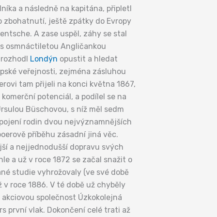
níka a následně na kapitána, připletl
o zbohatnutí, ještě zpátky do Evropy
entsche. A zase uspěl, záhy se stal
nil s osmnáctiletou Angličankou
 rozhodl
Londýn
opustit a hledat
opské veřejnosti, zejména zásluhou
ovi tam přijeli na konci května 1867,
 komerční potenciál, a podílel se na
Ursulou Büschovou, s níž měl sedm
 spojení rodin dvou nejvýznamnějších
oerově příběhu zásadní jiná věc.
ější a nejjednodušší dopravu svých
e a už v roce 1872 se začal snažit o
ané studie vyhrožovaly (ve své době
 v roce 1886. V té době už chyběly
it akciovou společnost Úzkokolejná
 první vlak. Dokončení celé trati až