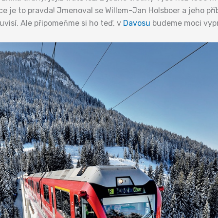
ece je to pravda! Jmenoval se Willem-Jan Holsboer a jeho p
uvisí. Ale připomeňme si ho teď, v
Davosu
budeme moci vypr