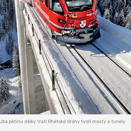
uba pětinu délky tratí Rhétské dráhy tvoří mosty a tunely