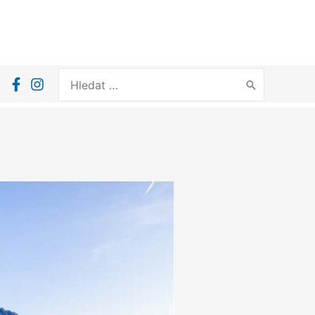
Search
for: