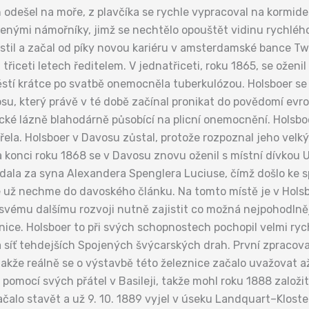
odešel na moře, z plavčíka se rychle vypracoval na kormidel
ouřenými námořníky, jimž se nechtělo opouštět vidinu rychléh
ustil a začal od píky novou kariéru v amsterdamské bance Tw
h třiceti letech ředitelem. V jednatřiceti, roku 1865, se ože
ěstí krátce po svatbě onemocněla tuberkulózou. Holsboer se
u, který právě v té době začínal pronikat do povědomí evr
ké lázně blahodárně působící na plicní onemocnění. Holsboer
řela. Holsboer v Davosu zůstal, protože rozpoznal jeho velký
 konci roku 1868 se v Davosu znovu oženil s místní dívkou 
ovdala za syna Alexandera Spenglera Luciuse, čímž došlo ke
le už nechme do davoského článku. Na tomto místě je v Holsb
e svému dalšímu rozvoji nutně zajistit co možná nejpohodln
ce. Holsboer to při svých schopnostech pochopil velmi rychl
na síť tehdejších Spojených švýcarských drah. První zpracov
kže reálně se o výstavbě této železnice začalo uvažovat až
 pomocí svých přátel v Basileji, takže mohl roku 1888 založ
lo stavět a už 9. 10. 1889 vyjel v úseku Landquart–Klosters