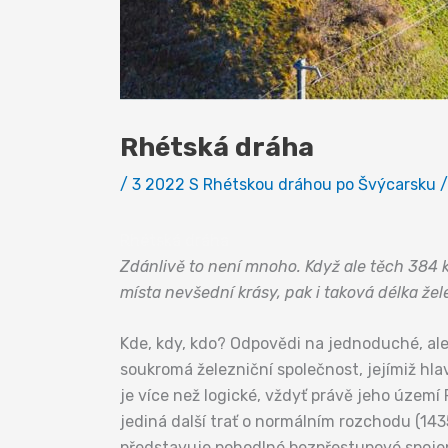
Rhétská dráha
/
3 2022 S Rhétskou dráhou po Švýcarsku
/
Rhétská dráha
Zdánlivě to není mnoho. Když ale těch 384 
místa nevšední krásy, pak i taková délka že
Kde, kdy, kdo? Odpovědi na jednoduché, ale
soukromá železniční společnost, jejímiž hl
je více než logické, vždyť právě jeho územ
jediná další trať o normálním rozchodu (143
představuje pohodlné bezpřestupové spoje