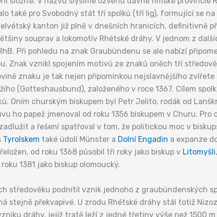
ení složité. V názvu slyšíme ozvěnu dávné římské provincie R
valo také pro Svobodný stát tří spolků (tří lig), formující s
l helvétský kanton již plně v dnešních hranicích, definitivn
 většiny souprav a lokomotiv Rhétské dráhy. V jednom z dal
B. Při pohledu na znak Graubündenu se ale nabízí připome
 Znak vznikl spojením motivů ze znaků oněch tří středově
ovině znaku je tak nejen připomínkou nejslavnějšího zvířete
ího (Gotteshausbund), založeného v roce 1367. Cílem spolku 
ů. Oním churským biskupem byl Petr Jelito, rodák od Lanškr
luvu ho papež jmenoval od roku 1356 biskupem v Churu. Pro o
 zadlužit a řešení spatřoval v tom, že politickou moc v bisku
s
Tyrolskem
také údolí Münster a
Dolní Engadin
a expanze do 
řeložen, od roku 1368 působil tři roky jako biskup v
Litomyšli
 roku 1381 jako biskup olomoucký.
ch středověku podnítil vznik jednoho z graubündenských sp
ná stejně překvapivé. U zrodu Rhétské dráhy stál totiž Nizoz
niku dráhy, jejíž tratě leží z jedné třetiny výše než 1500 m 