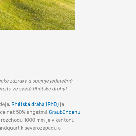
cké zázraky a spojuje jedinečná
ítejte ve světě Rhétské dráhy!
děje.
Rhétská dráha (RhB)
je
 Více než 50% angažmá
Graubündenu
í o rozchodu 1000 mm je v kantonu
andquart k severozápadu a