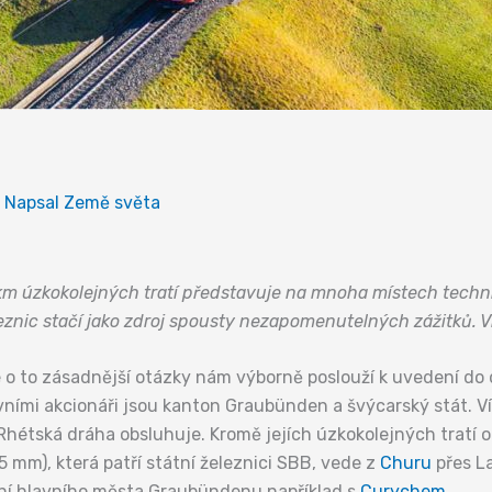
 Napsal
Země světa
km úzkokolejných tratí představuje na mnoha místech techni
leznic stačí jako zdroj spousty nezapomenutelných zážitků. V
 o to zásadnější otázky nám výborně poslouží k uvedení do 
avními akcionáři jsou kanton Graubünden a švýcarský stát.
í Rhétská dráha obsluhuje. Kromě jejích úzkokolejných trat
5 mm), která patří státní železnici SBB, vede z
Churu
přes L
ní hlavního města Graubündenu například s
Curychem
.