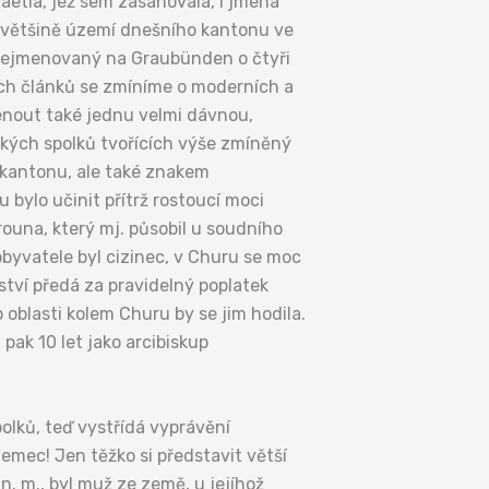
aetia, jež sem zasahovala, i jména
e na většině území dnešního kantonu ve
ě přejmenovaný na Graubünden o čtyři
ších článků se zmíníme o moderních a
nout také jednu velmi dávnou,
kých spolků tvořících výše zmíněný
 kantonu, ale také znakem
bylo učinit přítrž rostoucí moci
ouna, který mj. působil u soudního
byvatele byl cizinec, v Churu se moc
pství předá za pravidelný poplatek
oblasti kolem Churu by se jim hodila.
, pak 10 let jako arcibiskup
olků, teď vystřídá vyprávění
emec! Jen těžko si představit větší
n. m., byl muž ze země, u jejíhož