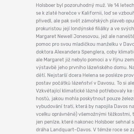
Holsboer byl pozoruhodný muž. Ve 14 letech 
se k zlaté horečce v Kalifornii, loď se vzb
přivedl, ale pak svět zámořských plaveb op
prokuristou její londýnské filiálky a ve svýc
Margaret Newell Jonesovou, jež ale nanešt
pomoc pro svou mladičkou manželku v Davos
doktora Alexandera Spenglera, coby klimatic
ale Margaret již nebylo pomoci a v říjnu zem
výstavbě jeho prvního lázeňského domu. Na
dětí. Nejstarší dcera Helena se posléze pr
postav počátků lázeňství v Davosu. To si a
Vzkvétající klimatické lázně potřebovaly k
hostů, jakou mohla poskytnout pouze železni
vybudování trati, která by napojila Davos 
vcelku oprávněně) všemožnými těžkostmi, ta
jen peníze, které nakonec Holsboer sehnal s
dráha Landquart–Davos. V témže roce se zača