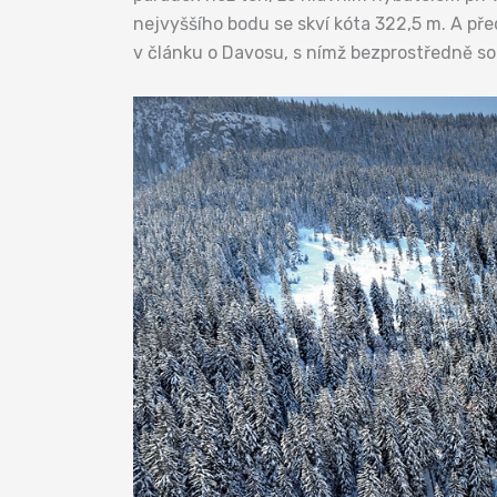
nejvyššího bodu se skví kóta 322,5 m. A př
v článku o Davosu, s nímž bezprostředně so