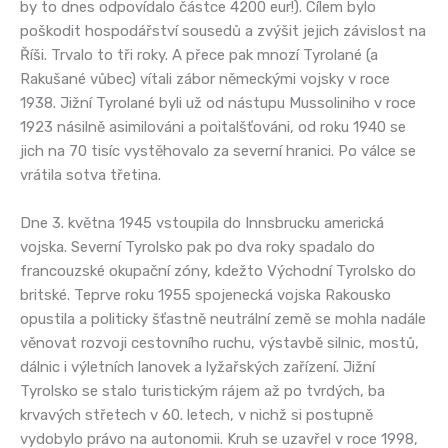
by to dnes odpovídalo částce 4200 eur!). Cílem bylo
poškodit hospodářství sousedů a zvýšit jejich závislost na
Říši. Trvalo to tři roky. A přece pak mnozí Tyrolané (a
Rakušané vůbec) vítali zábor německými vojsky v roce
1938. Jižní Tyrolané byli už od nástupu Mussoliniho v roce
1923 násilně asimilováni a poitalšťováni, od roku 1940 se
jich na 70 tisíc vystěhovalo za severní hranici. Po válce se
vrátila sotva třetina.
Dne 3. května 1945 vstoupila do Innsbrucku americká
vojska. Severní Tyrolsko pak po dva roky spadalo do
francouzské okupační zóny, kdežto Východní Tyrolsko do
britské. Teprve roku 1955 spojenecká vojska Rakousko
opustila a politicky šťastně neutrální země se mohla nadále
věnovat rozvoji cestovního ruchu, výstavbě silnic, mostů,
dálnic i výletních lanovek a lyžařských zařízení. Jižní
Tyrolsko se stalo turistickým rájem až po tvrdých, ba
krvavých střetech v 60. letech, v nichž si postupně
vydobylo právo na autonomii. Kruh se uzavřel v roce 1998,