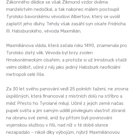
Zákonného dědice se však Zikmund vzdor dvěma
manželstvím nedočkal, a tak nakonec málem postoupil
Tyrolsko bavorskému vévodovi Albertovi, který se uvolil
zaplatit jeho dluhy. Tehdy však zasáhl syn císaře Fridricha
III. Habsburského, vévoda Maxmilián.
Maxmiliánova vláda, která začala roku 1490, znamenala pro
Tyrolsko zlatý věk. Vévoda byl brzy zvolen
římskoněmeckým císařem, a protože si už Innsbruck stačil
velmi oblíbit, učinil z něj jako jediný Habsburk neoficiální
metropoli celé říše.
Za 30 let svého panování vedl 25 polních tažení, ne zrovna
úspěšných, která financoval z místních dolů na stříbro a
měď. Přesto ho Tyrolané milují. Učinil z jejich země načas
pupek světa a jim samým udělil privilegium vlastnit zbraně
na obranu své země, aniž by přitom byli povinováni
vojenskou službou v říši, nad níž v té době slunce
nezapadalo – nikoli díky výbojům, nýbrž Maxmiliánovou