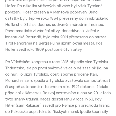
Hofer. Po několika vítězných bitvách byli však Tyrolané
poraženi, Hofer zrazen a v Mantově popraven. Jeho
ostatky byly teprve roku 1834 převezeny do innsbruckého
Hofkirche. Stal se dodnes uctívaným národním hrdinou.
Panoramatické ztvárnění bitvy, donedávna k vidění v
innsbrucké Rotundě, bylo roku 2011 přeneseno do muzea
Tirol Panorama na Bergiselu na jižním okraji města, kde
Hofer svedl roku 1809 postupně čtyři bitvy.
Po Vídeňském kongresu v roce 1815 připadlo sice Tyrolsku
Tridentsko, ale po první světové válce o ně zase přišlo, ba
co hůř: i o Jižní Tyrolsko, dosti sporně přiřčené Itálii.
Monarchie se rozpadla a Tyrolsko zvažovalo samostatnost
či aspoň autonomii; referendum roku 1921 dokonce žádalo
připojení k Německu. Rozvoj cestovního ruchu ve 20. letech
tyto snahy utlumil, načež dostal ránu v roce 1933, kdy
Hitler (sám Rakušan) zavedl pro Němce při přechodu hranic
do Rakouska poplatek sto říšských marek (podle kupní síly