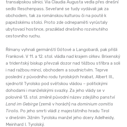
transalpskou silnici. Via Claudia Augusta vedla přes dnešní
sedlo Reschenpass. Seveřané se tudy vydávali jak za
obchodem, tak za románskou kulturou či na poutě k
papežskému stolci. Proto zde odnepaměti vyrůstaly
ubytovací hostince, prazáklad dnešního rozvinutého
cestovního ruchu.
Římany vyhnali germánští Gótové a Langobardi, pak přišli
Frankové. V 11. a 12. stol. vládla nad krajem církev. Brixenský
a tridentský biskup převzali dozor nad těžbou stříbra a soli
i nad ražbou mincí, obchodem a soudnictvím. Teprve
poslední z původního rodu tyrolských hrabat, Albert III.,
sjednotil Tyrolsko pod světskou vládou – politickými
dohodami i manželskými svazky. Za jeho vlády se v
polovině 13. stol. změnil původní název zdejšího panství
Land im Gebirge
(země v horách) na
dominium comitis
Tirolis
. Po jeho smrti vládl z majestátního hradu Tirol
v dnešním Jižním Tyrolsku manžel jeho dcery Adelheidy,
Meinhard I. Tyrolský.