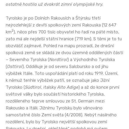
ostatně hostila už dvakrát zimní olympijské hry.
Tyrolsko je po Dolních Rakousích a Štýrsku třetí
nejrozlehlejší z devíti spolkových zemí Rakouska (12 647
2
km
), něco přes 700 tisíc obyvatel ho řadí na páté místo,
zato má ale nejdelší státní hranice (719 km). S těmi je to tu
obzvlášť zajímavé. Pohled na mapu prozradí, že dnešní
spolková země se skládá ze dvou územně oddělených částí
– Severního Tyrolska (
Nordtirol
) a Východního Tyrolska
(
Osttirol
). Odděluje je od severu Salcbursko a od jihu
výběžek Itálie. Toto uspořádání platí od roku 1919. Území,
k němuž tenhle výběžek patří, se označuje jako Jižní
Tyrolsko (
Südtirol
, italsky
Alto Adige
) a až do konce první
světové války bylo součástí historického Tyrolska,
rozděleného teprve smlouvou ze St. Germain mezi
Rakousko a Itálii. Jižnímu Tyrolsku bylo věnováno
samostatné číslo Zemí světa (4/2008). Nebýt násilného
rozdělení, bylo by Tyrolsko největší spolkovou zemí
Rakouska. I v dnešní „okleštěné“ podobě má ovšem