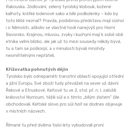
Rakouska. Jódlování, zelený tyrolský klobouk, kožené
kalhoty, krátké lodenové sako a bílé podkolenky – kdo by
toto klišé neznal? Pravda, podobnou představu mají cizinci
i o Němcích, ačkoliv se vlastně hodí nanejvýš pro Horní
Bavorsko. Krajinou, mluvou, zvyky i kuchyní mají k sobě obě
etnika velmi blízko, ale jak už to mezi sousedy někdy bývá,
tu a tam se poškorpí, a v minulosti bývali mnohdy
nesmiřitelnými nepřáteli.
Křižovatka pohnutých dějin
Tyrolsko bylo odnepaměti tranzitní oblastí spojující střední
a jižní Evropu. Své zboží tudy převáželi na sever už dávní
Řekové a Etruskové. Keltové tu ve 2. stol. př. n. l. založili
království Norricum, těžili sůl a s tímto „bílým zlatem“ čile
obchodovali. Keltské slovo pro sůl
hall
se dodnes objevuje
v místních názvech.
Římané tu před dvěma tisíci lety vybudovali první