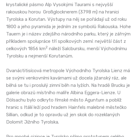
krystalické pásmo Alp Vysokými Taurami s nejvyšší
rakouskou horou Großglocknerem (3798 m) na hranici
Tyrolska a Korutan. Výstupy na něj se pořádají už od roku
1800 a jeho pyramida je jedním ze symbolů Rakouska. Hohe
Tauern je i název zdejšího národního parku, který je zářným
příkladem spolupráce tří spolkových zemí: největší část z
2
celkových 1856 km
náleží Salcbursku, menší Východnímu
Tyrolsku a nejmenší Korutanům.
Dvanáctitisícová metropole Východního Tyrolska Lienz má
se svými venkovními kavárnami už docela jižanský ráz, ale
běhá se tu i proslulý zimní běh na lyžích. Na hradě Brucku je
galerie obrazů místního malíře Albina Eggera-Lienze. U
Dölsachu bylo odkryto římské město Aguntum a poblíž
hranic s Itálií leží pod hradem Hainfels malebné městečko
Sillian, odkud je to opravdu už jen skok do rozeklaných
Dolomit Jižního Tyrolska
.
Pro mnohé cizince je Tyrolsko přímo prototypem celého