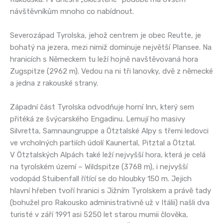
návštěvníkům mnoho co nabídnout.
Severozápad Tyrolska, jehož centrem je obec Reutte, je
bohatý na jezera, mezi nimiž dominuje největší Plansee. Na
hranicích s Německem tu leží hojně navštěvovaná hora
Zugspitze (2962 m). Vedou na ni tři lanovky, dvě z německé
a jedna z rakouské strany.
Západní část Tyrolska odvodňuje horní Inn, který sem
přitéká ze švýcarského Engadinu. Lemují ho masivy
Silvretta, Samnaungruppe a Ötztalské Alpy s třemi ledovci
ve vrcholných partiích údolí Kaunertal, Pitztal a Ötztal.
V Ötztalských Alpách také leží nejvyšší hora, která je celá
na tyrolském území – Wildspitze (3768 m), i nejvyšší
vodopád Stuibenfall řítící se do hloubky 150 m. Jejich
hlavní hřeben tvoří hranici s Jižním Tyrolskem a právě tady
(bohužel pro Rakousko administrativně už v Itálii) našli dva
turisté v září 1991 asi 5250 let starou mumii člověka,