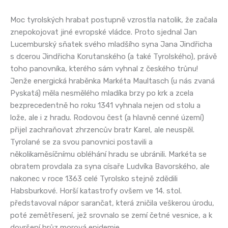
Moc tyrolských hrabat postupně vzrostla natolik, že začala
znepokojovat jiné evropské vládce. Proto sjednal Jan
Lucemburský sňatek svého mladšího syna Jana Jindřicha
s dcerou Jindřicha Korutanského (a také Tyrolského), právě
toho panovníka, kterého sám vyhnal z českého trůnu!
Jenže energická hraběnka Markéta Maultasch (u nás zvaná
Pyskatá) měla nesmělého mladíka brzy po krk a zcela
bezprecedentně ho roku 1341 vyhnala nejen od stolu a
lože, ale i z hradu. Rodovou čest (a hlavně cenné území)
přijel zachraňovat zhrzencův bratr Karel, ale neuspěl.
Tyrolané se za svou panovnici postavili a
několikaměsíčnímu obléhání hradu se ubránili. Markéta se
obratem provdala za syna císaře Ludvíka Bavorského, ale
nakonec v roce 1363 celé Tyrolsko stejně zdědili
Habsburkové. Horší katastrofy ovšem ve 14. stol.
představoval nápor sarančat, která zničila veškerou úrodu,
poté zemětřesení, jež srovnalo se zemí četné vesnice, a k
dovršení hrůz morová epidemie.