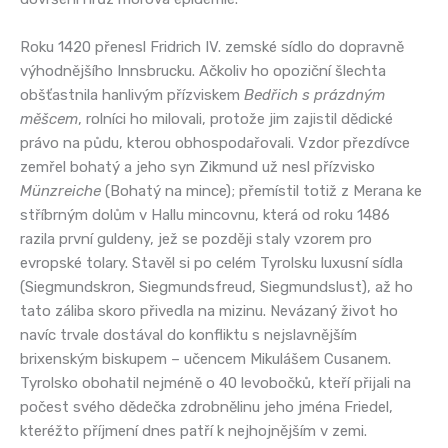
Roku 1420 přenesl Fridrich IV. zemské sídlo do dopravně
výhodnějšího Innsbrucku. Ačkoliv ho opoziční šlechta
obšťastnila hanlivým přízviskem
Bedřich s prázdným
měšcem
, rolníci ho milovali, protože jim zajistil dědické
právo na půdu, kterou obhospodařovali. Vzdor přezdívce
zemřel bohatý a jeho syn Zikmund už nesl přízvisko
Münzreiche
(Bohatý na mince); přemístil totiž z Merana ke
stříbrným dolům v Hallu mincovnu, která od roku 1486
razila první guldeny, jež se později staly vzorem pro
evropské tolary. Stavěl si po celém Tyrolsku luxusní sídla
(Siegmundskron, Siegmundsfreud, Siegmundslust), až ho
tato záliba skoro přivedla na mizinu. Nevázaný život ho
navíc trvale dostával do konfliktu s nejslavnějším
brixenským biskupem – učencem Mikulášem Cusanem.
Tyrolsko obohatil nejméně o 40 levobočků, kteří přijali na
počest svého dědečka zdrobnělinu jeho jména Friedel,
kteréžto příjmení dnes patří k nejhojnějším v zemi.