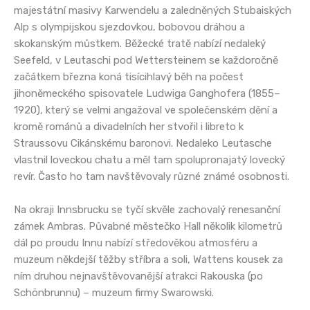
majestátní masivy Karwendelu a zaledněných Stubaiských
Alp s olympijskou sjezdovkou, bobovou dráhou a
skokanským můstkem. Běžecké tratě nabízí nedaleký
Seefeld, v Leutaschi pod Wettersteinem se každoročně
začátkem března koná tisícihlavý běh na počest
jihoněmeckého spisovatele Ludwiga Ganghofera (1855–
1920), který se velmi angažoval ve společenském dění a
kromě románů a divadelních her stvořil i libreto k
Straussovu Cikánskému baronovi. Nedaleko Leutasche
vlastnil loveckou chatu a měl tam spolupronajatý lovecký
revír. Často ho tam navštěvovaly různé známé osobnosti.
Na okraji Innsbrucku se tyčí skvěle zachovalý renesanční
zámek Ambras. Půvabné městečko Hall několik kilometrů
dál po proudu Innu nabízí středověkou atmosféru a
muzeum někdejší těžby stříbra a soli, Wattens kousek za
ním druhou nejnavštěvovanější atrakci Rakouska (po
Schönbrunnu) – muzeum firmy Swarowski.