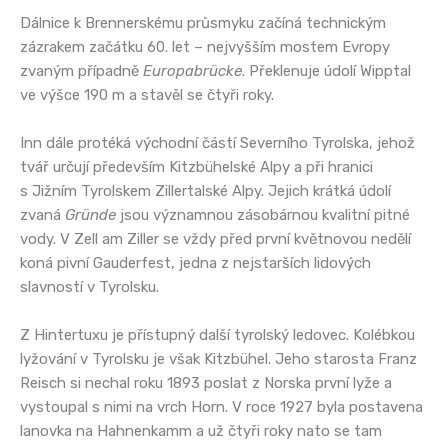
Dálnice k Brennerskému průsmyku začíná technickým
zázrakem začátku 60. let – nejvyšším mostem Evropy
zvaným případně
Europabrücke
. Překlenuje údolí Wipptal
ve výšce 190 m a stavěl se čtyři roky.
Inn dále protéká východní částí Severního Tyrolska, jehož
tvář určují především Kitzbühelské Alpy a při hranici
s Jižním Tyrolskem Zillertalské Alpy. Jejich krátká údolí
zvaná
Gründe
jsou významnou zásobárnou kvalitní pitné
vody. V Zell am Ziller se vždy před první květnovou nedělí
koná pivní Gauderfest, jedna z nejstarších lidových
slavností v Tyrolsku.
Z Hintertuxu je přístupný další tyrolský ledovec. Kolébkou
lyžování v Tyrolsku je však Kitzbühel. Jeho starosta Franz
Reisch si nechal roku 1893 poslat z Norska první lyže a
vystoupal s nimi na vrch Horn. V roce 1927 byla postavena
lanovka na Hahnenkamm a už čtyři roky nato se tam