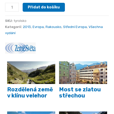
Tyrolsko
Přidat do košíku
množství
SKU:
tyrolsko
Kategorií:
2013
,
Evropa
,
Rakousko
,
Střední Evropa
,
Všechna
vydání
Rozdělená země
Most se zlatou
v klínu velehor
střechou