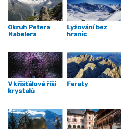
Okruh Petera
Lyžování bez
Habelera
hranic
V křišťálové říši
Feraty
krystalů