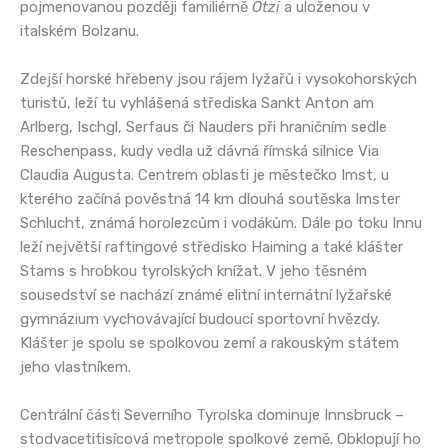
pojmenovanou později familiérně
Ötzi
a uloženou v
italském Bolzanu.
Zdejší horské hřebeny jsou rájem lyžařů i vysokohorských
turistů, leží tu vyhlášená střediska Sankt Anton am
Arlberg, Ischgl, Serfaus či Nauders při hraničním sedle
Reschenpass, kudy vedla už dávná římská silnice Via
Claudia Augusta. Centrem oblasti je městečko Imst, u
kterého začíná pověstná 14 km dlouhá soutěska Imster
Schlucht, známá horolezcům i vodákům. Dále po toku Innu
leží největší raftingové středisko Haiming a také klášter
Stams s hrobkou tyrolských knížat. V jeho těsném
sousedství se nachází známé elitní internátní lyžařské
gymnázium vychovávající budoucí sportovní hvězdy.
Klášter je spolu se spolkovou zemí a rakouským státem
jeho vlastníkem.
Centrální části Severního Tyrolska dominuje Innsbruck –
stodvacetitisícová metropole spolkové země. Obklopují ho