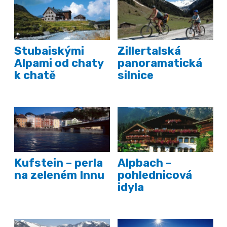
Stubaiskými
Zillertalská
Alpami od chaty
panoramatická
k chatě
silnice
Kufstein – perla
Alpbach –
na zeleném Innu
pohlednicová
idyla