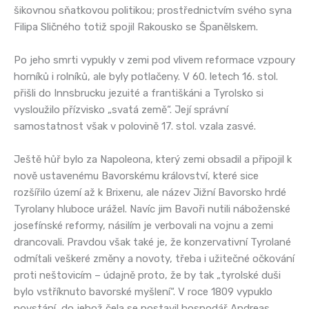
šikovnou sňatkovou politikou; prostřednictvím svého syna
Filipa Sličného totiž spojil Rakousko se Španělskem.
Po jeho smrti vypukly v zemi pod vlivem reformace vzpoury
horníků i rolníků, ale byly potlačeny. V 60. letech 16. stol.
přišli do Innsbrucku jezuité a františkáni a Tyrolsko si
vysloužilo přízvisko „svatá země“. Její správní
samostatnost však v polovině 17. stol. vzala zasvé.
Ještě hůř bylo za Napoleona, který zemi obsadil a připojil k
nově ustavenému Bavorskému království, které sice
rozšířilo území až k Brixenu, ale název Jižní Bavorsko hrdé
Tyrolany hluboce urážel. Navíc jim Bavoři nutili náboženské
josefínské reformy, násilím je verbovali na vojnu a zemi
drancovali. Pravdou však také je, že konzervativní Tyrolané
odmítali veškeré změny a novoty, třeba i užitečné očkování
proti neštovicím – údajně proto, že by tak „tyrolské duši
bylo vstříknuto bavorské myšlení“. V roce 1809 vypuklo
povstání, do jehož čela se postavil hospodář Andreas