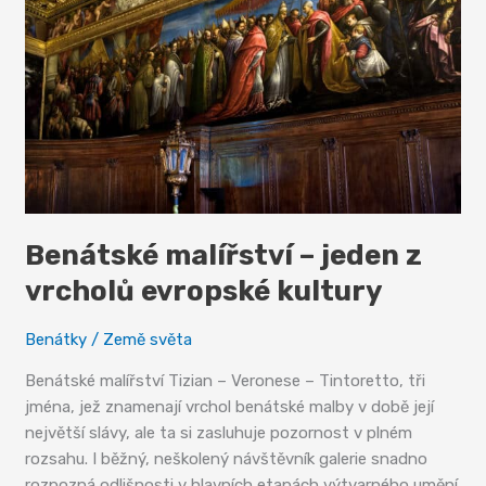
Benátské malířství – jeden z
vrcholů evropské kultury
Benátky
/
Země světa
Benátské malířství Tizian – Veronese – Tintoretto, tři
jména, jež znamenají vrchol benátské malby v době její
největší slávy, ale ta si zasluhuje pozornost v plném
rozsahu. I běžný, neškolený návštěvník galerie snadno
rozpozná odlišnosti v hlavních etapách výtvarného umění