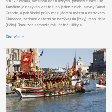
sítí 177 kanálů, většinou dosti úzkých, plnících funkci ulic.
Kanálem je nazýván vlastně jen jeden z nich, slavný Canal
Grande, a pak široký průliv mezi jádrem města a ostrovem
Giudecca, zatímco ostatní se nazývají ria (řeky), resp. riella
(říčky). Jsou zde samozřejmě i četné uličky a
Benátskou
Číst více »
hlavní
třídou
je
Canal
Grande