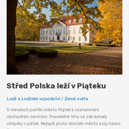
Střed Polska leží v Piąteku
Lodž a Lodžské vojvodství
/
Země světa
V minulosti patřilo město Piątek k významným
obchodním centrům. Pravidelné trhy se zde konaly
vždycky v pátek. Nejspíš proto dostalo město svůj název.