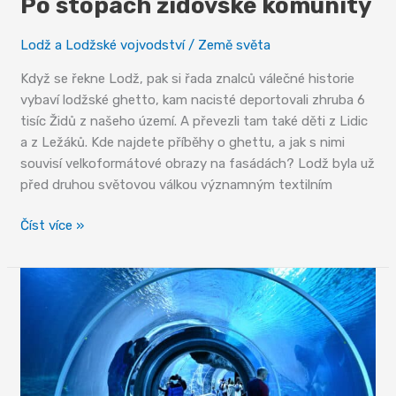
Po stopách židovské komunity
Lodž a Lodžské vojvodství
/
Země světa
Když se řekne Lodž, pak si řada znalců válečné historie
vybaví lodžské ghetto, kam nacisté deportovali zhruba 6
tisíc Židů z našeho území. A převezli tam také děti z Lidic
a z Ležáků. Kde najdete příběhy o ghettu, a jak s nimi
souvisí velkoformátové obrazy na fasádách? Lodž byla už
před druhou světovou válkou významným textilním
Po
Číst více »
stopách
židovské
komunity