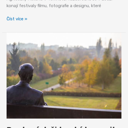
konají festivaly filmu, fotografie a designu, které
Inspirativní
Číst více »
místo
pro
milovníky
umění