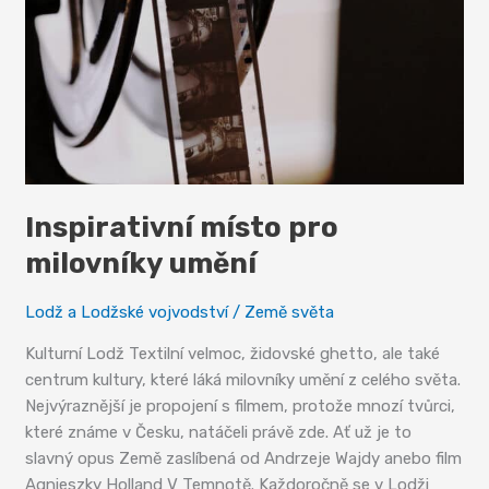
Inspirativní místo pro
milovníky umění
Lodž a Lodžské vojvodství
/
Země světa
Kulturní Lodž Textilní velmoc, židovské ghetto, ale také
centrum kultury, které láká milovníky umění z celého světa.
Nejvýraznější je propojení s filmem, protože mnozí tvůrci,
které známe v Česku, natáčeli právě zde. Ať už je to
slavný opus Země zaslíbená od Andrzeje Wajdy anebo film
Agnieszky Holland V Temnotě. Každoročně se v Lodži