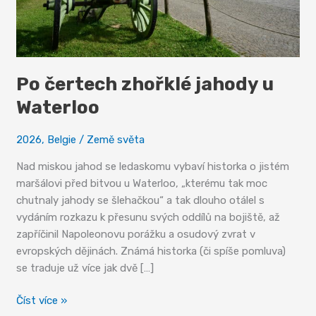
Po čertech zhořklé jahody u
Waterloo
2026
,
Belgie
/
Země světa
Nad miskou jahod se ledaskomu vybaví historka o jistém
maršálovi před bitvou u Waterloo, „kterému tak moc
chutnaly jahody se šlehačkou“ a tak dlouho otálel s
vydáním rozkazu k přesunu svých oddílů na bojiště, až
zapříčinil Napoleonovu porážku a osudový zvrat v
evropských dějinách. Známá historka (či spíše pomluva)
se traduje už více jak dvě […]
Po
Číst více »