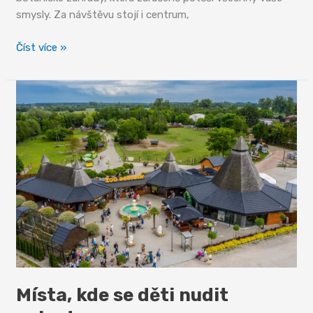
smysly. Za návštěvu stojí i centrum,
Za
Číst více »
květinami
i
odpočinkem
Místa, kde se děti nudit