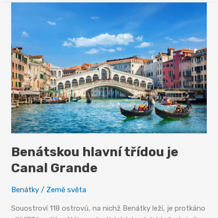
Marco,
nejkrásnější
salón
Benátskou hlavní třídou je
Canal Grande
Benátky
/
Země světa
Souostroví 118 ostrovů, na nichž Benátky leží, je protkáno