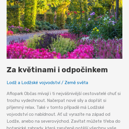
Za květinami i odpočinkem
Lodž a Lodžské vojvodství
/
Země světa
Aflopark Občas mívají i ti nejvášnivější cestovatelé chuť si
trochu vydechnout. Načerpat nové síly a dopřát si
příjemný relax. Také v tomto případě má Lodžské
vojvodství co nabídnout. Ať už vyrazíte na západ od
Lodže, anebo na severovýchod. Zavítat můžete třeba do
botanické zahrady, která zaručeně potěší všechny vaše