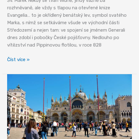
Sv. Marek Někdy se tváří vlídně, jindy vážně ba
rozhněvaně, ale vždy s tlapou na otevřené knize
Evangelia… to je okřídlený benátský lev, symbol svatého
Marka, s nímž se setkáváme všude ve východní části
Středozemí a nejen tam: ve spojení se jménem Generali
dnes zdobí i pobočky České pojišťovny. Nedlouho po
vítězství nad Pippinovou flotilou, v roce 828
Posmrtné
Číst více »
putování
patrona
města