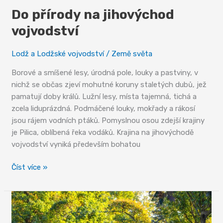
Do přírody na jihovýchod
vojvodství
Lodž a Lodžské vojvodství
/
Země světa
Borové a smíšené lesy, úrodná pole, louky a pastviny, v
nichž se občas zjeví mohutné koruny staletých dubů, jež
pamatují doby králů. Lužní lesy, místa tajemná, tichá a
zcela liduprázdná. Podmáčené louky, mokřady a rákosí
jsou rájem vodních ptáků. Pomyslnou osou zdejší krajiny
je Pilica, oblíbená řeka vodáků. Krajina na jihovýchodě
vojvodství vyniká především bohatou
Do
Číst více »
přírody
na
jihovýchod
vojvodství