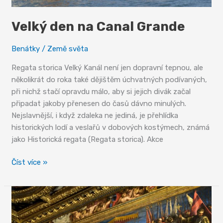
Velký den na Canal Grande
Benátky
/
Země světa
Regata storica Velký Kanál není jen dopravní tepnou, ale
několikrát do roka také dějištěm úchvatných podívaných,
při nichž stačí opravdu málo, aby si jejich divák začal
připadat jakoby přenesen do časů dávno minulých.
Nejslavnější, i když zdaleka ne jediná, je přehlídka
historických lodí a veslařů v dobových kostýmech, známá
jako Historická regata (Regata storica). Akce
Velký
Číst více »
den
na
Canal
Grande