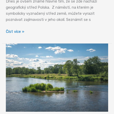
Dnes je ovšem známé hlavně tím, že se zde nachází
geografický střed Polska. Z náměstí, na kterém je
symbolicky vyznačený střed země, můžete vyrazit
poznávat zajímavosti v jeho okolí. Seznámit se s
Střed
Číst více »
Polska
leží
v
Piąteku