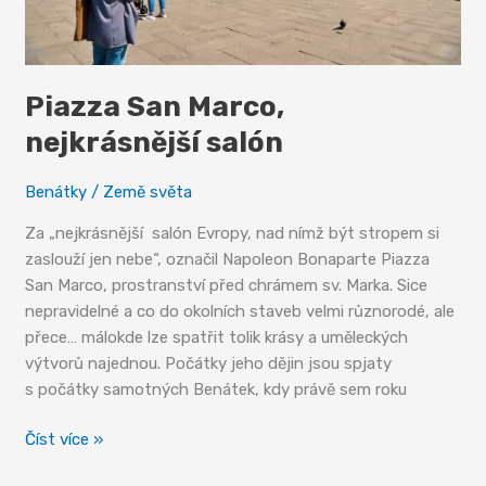
Piazza San Marco,
nejkrásnější salón
Benátky
/
Země světa
Za „nejkrásnější salón Evropy, nad nímž být stropem si
zaslouží jen nebe“, označil Napoleon Bonaparte Piazza
San Marco, prostranství před chrámem sv. Marka. Sice
nepravidelné a co do okolních staveb velmi různorodé, ale
přece… málokde lze spatřit tolik krásy a uměleckých
výtvorů najednou. Počátky jeho dějin jsou spjaty
s počátky samotných Benátek, kdy právě sem roku
Piazza
Číst více »
San