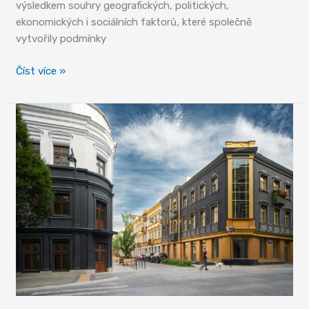
výsledkem souhry geografických, politických,
ekonomických i sociálních faktorů, které společně
vytvořily podmínky
Zrození
Číst více »
textilní
velmoci