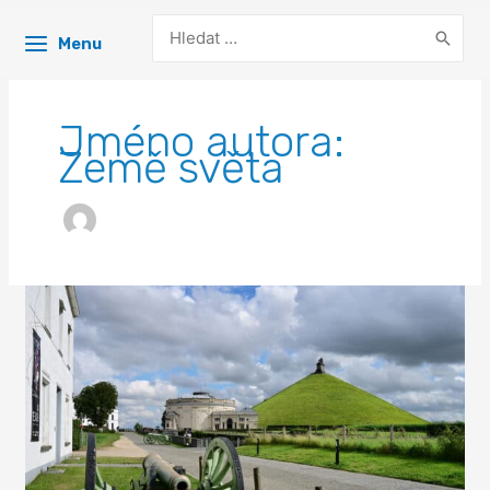
Search
Menu
for:
Jméno autora:
Země světa