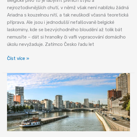
Belgické pivo to je labyrint pivních stylů a
nejroztodivnějších chutí, v němž však není nablízku žádná
Ariadna s kouzelnou nití, a tak neuškodí včasná teoretická
příprava. Ale jsou i jednodušší nefalšovaně belgické
laskominy, kde se bezvýchodného bloudění až tolik bát
nemusíte – dát si hranolky či vafli vypracování domácího
úkolu nevyžaduje. Zatímco Česko řadu let
Belgické
Číst více »
pivo
a
jiné
speciality