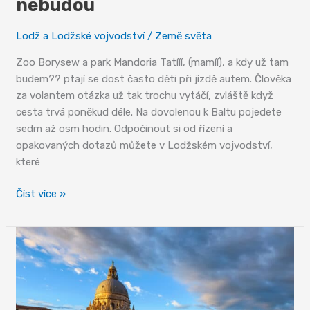
nebudou
Lodž a Lodžské vojvodství
/
Země světa
Zoo Borysew a park Mandoria Tatííí, (mamíí), a kdy už tam
budem?? ptají se dost často děti při jízdě autem. Člověka
za volantem otázka už tak trochu vytáčí, zvláště když
cesta trvá poněkud déle. Na dovolenou k Baltu pojedete
sedm až osm hodin. Odpočinout si od řízení a
opakovaných dotazů můžete v Lodžském vojvodství,
které
Místa,
Číst více »
kde
se
děti
nudit
nebudou