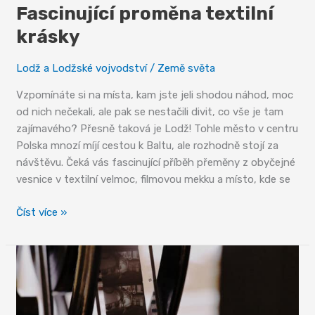
Fascinující proměna textilní
krásky
Lodž a Lodžské vojvodství
/
Země světa
Vzpomínáte si na místa, kam jste jeli shodou náhod, moc
od nich nečekali, ale pak se nestačili divit, co vše je tam
zajímavého? Přesně taková je Lodž! Tohle město v centru
Polska mnozí míjí cestou k Baltu, ale rozhodně stojí za
návštěvu. Čeká vás fascinující příběh přeměny z obyčejné
vesnice v textilní velmoc, filmovou mekku a místo, kde se
Fascinující
Číst více »
proměna
textilní
krásky