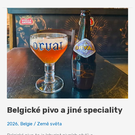
čertech
zhořklé
jahody
u
Waterloo
Belgické pivo a jiné speciality
2026
,
Belgie
/
Země světa