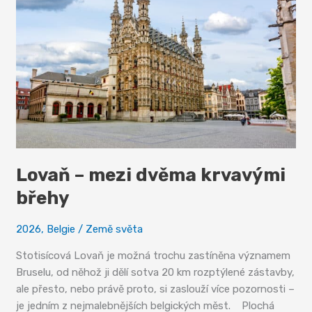
vlastně?
Lovaň – mezi dvěma krvavými
břehy
2026
,
Belgie
/
Země světa
Stotisícová Lovaň je možná trochu zastíněna významem
Bruselu, od něhož ji dělí sotva 20 km rozptýlené zástavby,
ale přesto, nebo právě proto, si zaslouží více pozornosti –
je jedním z nejmalebnějších belgických měst. Plochá