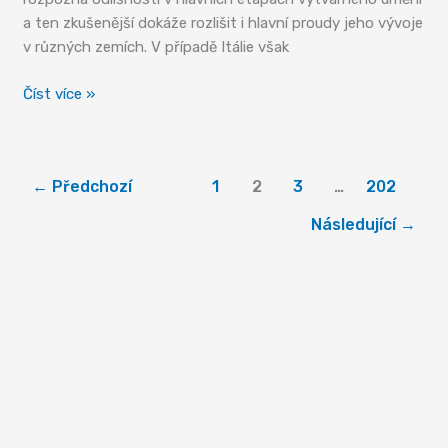
a ten zkušenější dokáže rozlišit i hlavní proudy jeho vývoje
v různých zemích. V případě Itálie však
Benátské
Číst více »
malířství
–
jeden
←
Předchozí
1
2
3
…
202
z
vrcholů
Následující
→
evropské
kultury