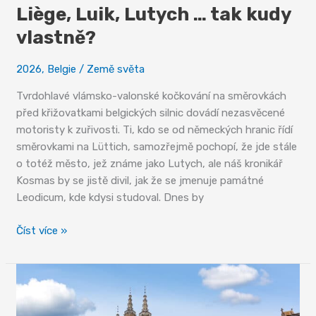
Liège, Luik, Lutych … tak kudy
vlastně?
2026
,
Belgie
/
Země světa
Tvrdohlavé vlámsko-valonské kočkování na směrovkách
před křižovatkami belgických silnic dovádí nezasvěcené
motoristy k zuřivosti. Ti, kdo se od německých hranic řídí
směrovkami na Lüttich, samozřejmě pochopí, že jde stále
o totéž město, jež známe jako Lutych, ale náš kronikář
Kosmas by se jistě divil, jak že se jmenuje památné
Leodicum, kde kdysi studoval. Dnes by
Liège,
Číst více »
Luik,
Lutych
…
tak
kudy