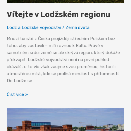
Vítejte v Lodžském regionu
Lodž a Lodžské vojvodství
/
Země světa
Mnozí turisté z Česka projíždějí středním Polskem bez
toho, aby zastavili – míří rovnou k Baltu. Právě v
samotném srdci země se ale skrývá region, který dokáže
překvapit. Lodžské vojvodství není na první pohled
okázalé, o to víc však zaujme svou proměnou, historií i
atmosférou míst, kde se prolíná minulost s přítomností.
Do Lodže se
Vítejte
Číst více »
v
Lodžském
regionu