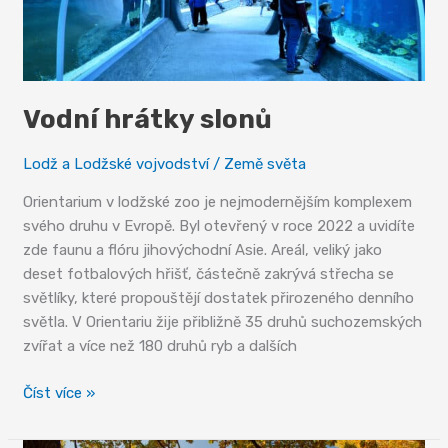
Vodní hrátky slonů
Lodž a Lodžské vojvodství
/
Země světa
Orientarium v lodžské zoo je nejmodernějším komplexem
svého druhu v Evropě. Byl otevřený v roce 2022 a uvidíte
zde faunu a flóru jihovýchodní Asie. Areál, veliký jako
deset fotbalových hřišť, částečně zakrývá střecha se
světlíky, které propouštějí dostatek přirozeného denního
světla. V Orientariu žije přibližně 35 druhů suchozemských
zvířat a více než 180 druhů ryb a dalších
Vodní
Číst více »
hrátky
slonů