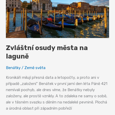
Zvláštní osudy města na
laguně
Benátky
/
Země světa
Kronikáři milují přesná data a letopočty, a proto ani v
případě „založení“ Benátek v první jarní den léta Páně 421
nemívali pochyb, ale dnes víme, že Benátky nebyly
založeny, ale prostě vznikly. A to zdaleka ne samy o sobě,
ale v těsném svazku s děním na nedaleké pevnině. Plochá
a úrodná oblast při západním pobřeží