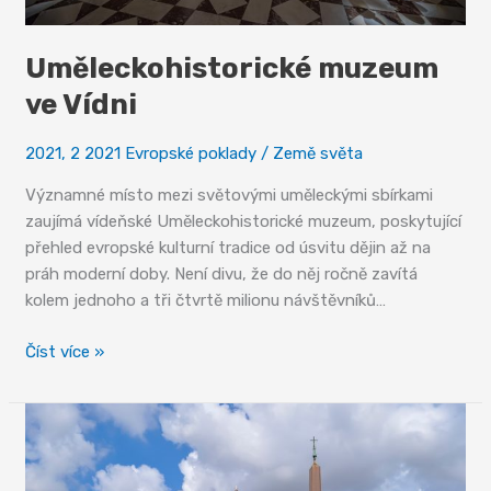
Uměleckohistorické muzeum
ve Vídni
2021
,
2 2021 Evropské poklady
/
Země světa
Významné místo mezi světovými uměleckými sbírkami
zaujímá vídeňské Uměleckohistorické muzeum, poskytující
přehled evropské kulturní tradice od úsvitu dějin až na
práh moderní doby. Není divu, že do něj ročně zavítá
kolem jednoho a tři čtvrtě milionu návštěvníků…
Uměleckohistorické
Číst více »
muzeum
ve
Vídni