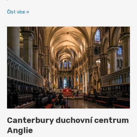
Starokladrubští
Číst více »
koně
Canterbury duchovní centrum
Anglie