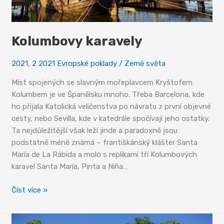
Kolumbovy karavely
2021
,
2 2021 Evropské poklady
/
Země světa
Míst spojených se slavným mořeplavcem Kryštofem
Kolumbem je ve Španělsku mnoho. Třeba Barcelona, kde
ho přijala Katolická veličenstva po návratu z první objevné
cesty, nebo Sevilla, kde v katedrále spočívají jeho ostatky.
Ta nejdůležitější však leží jinde a paradoxně jsou
podstatně méně známá – františkánský klášter Santa
María de La Rábida a molo s replikami tří Kolumbových
karavel Santa María, Pinta a Niña…
Kolumbovy
Číst více »
karavely