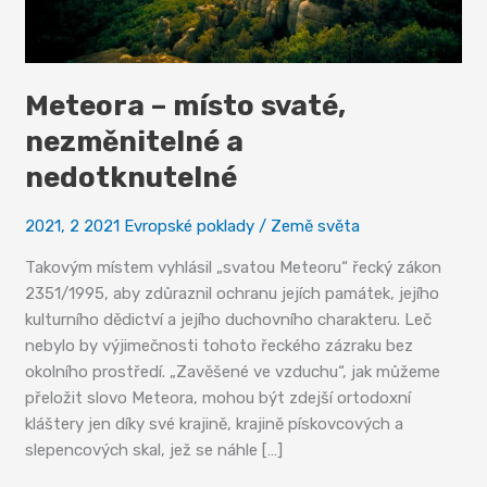
Meteora – místo svaté,
nezměnitelné a
nedotknutelné
2021
,
2 2021 Evropské poklady
/
Země světa
Takovým místem vyhlásil „svatou Meteoru“ řecký zákon
2351/1995, aby zdůraznil ochranu jejích památek, jejího
kulturního dědictví a jejího duchovního charakteru. Leč
nebylo by výjimečnosti tohoto řeckého zázraku bez
okolního prostředí. „Zavěšené ve vzduchu“, jak můžeme
přeložit slovo Meteora, mohou být zdejší ortodoxní
kláštery jen díky své krajině, krajině pískovcových a
slepencových skal, jež se náhle […]