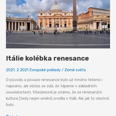
Itálie kolébka renesance
2021
,
2 2021 Evropské poklady
/
Země světa
O původu a povaze renesance bylo už mnoho řečeno i
napsáno, ale občas se zdá, že tápeme v základních
souvislostech. Všeobecně je známo, že se renesanční
kultura (tedy nejen umění) zrodila v Itálii. Ale jak to vlastně
bylo…