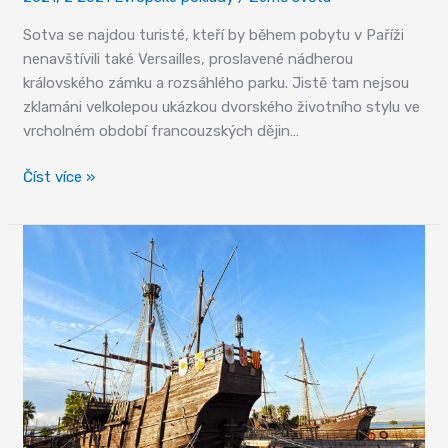
Sotva se najdou turisté, kteří by během pobytu v Paříži
nenavštívili také Versailles, proslavené nádherou
královského zámku a rozsáhlého parku. Jistě tam nejsou
zklamáni velkolepou ukázkou dvorského životního stylu ve
vrcholném období francouzských dějin…
Versailles
Číst více »
–
ztělesnění
majestátu