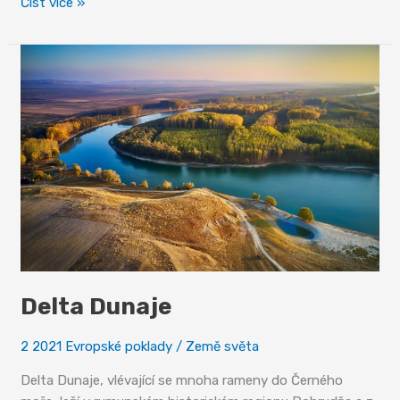
Itálie
Číst více »
kolébka
renesance
Delta Dunaje
2 2021 Evropské poklady
/
Země světa
Delta Dunaje, vlévající se mnoha rameny do Černého