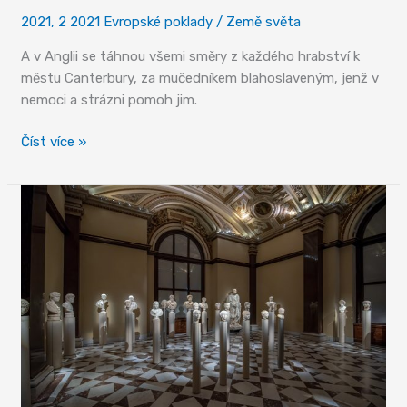
2021
,
2 2021 Evropské poklady
/
Země světa
A v Anglii se táhnou všemi směry z každého hrabství k
městu Canterbury, za mučedníkem blahoslaveným, jenž v
nemoci a strázni pomoh jim.
Canterbury
Číst více »
duchovní
centrum
Anglie