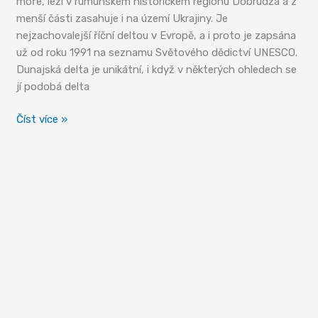
moře, leží v rumunském historickém regionu Dobrudža a z
menší části zasahuje i na území Ukrajiny. Je
nejzachovalejší říční deltou v Evropě, a i proto je zapsána
už od roku 1991 na seznamu Světového dědictví UNESCO.
Dunajská delta je unikátní, i když v některých ohledech se
jí podobá delta
Delta
Číst více »
Dunaje